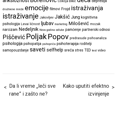
deca
Borenović
anksioznost
depresija
Cokoja Đikić
emocije
istraživanja
Frojd
filmovi
društvene mreže
istraživanje
Jakšić
Jung
kognitivna
Jakovljev
ljubav
Milošević
psihologija
Levai
ličnost
mozak
marketing
Nedeljnik
narcizam
pamćenje
partnerski odnosi
Nova godina
odluke
Poljak
Popov
Piščević
predrasude
psihoanaliza
psihologija
psihoterapija
psihopatija
roditelji
psihopriča
saveti
selfhelp
sreća
samopouzdanje
stres
TED
video
test
Da li vreme „leči sve
Kako uputiti efektno
rane” i zašto ne?
izvinjenje