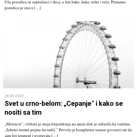
Uža porodica su supružnici i deca, a šira bake, deke, tetke i teče. Primarna
porodica je ona u […]
28.06.2020
Svet u crno-belom: „Cepanje” i kako se
nositi sa tim
„Mrzim te”, vrištala je moja klijentkinja na mene dok je odlazila ka vratima,
„Jebeno nemaš pojma šta radiš.” Provela je kompletnu seansu govoreći mi da
sam loš terapeut i uveravala […]