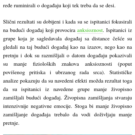
ređe ruminirali o događaju koji tek treba da se desi.
Slični rezultati su dobijeni i kada su se ispitanici fokusirali
na budući događaj koji provocira
anksioznost
. Ispitanici iz
grupe koja je sagledavala događaj sa distance češće su
gledali na taj budući događaj kao na izazov, nego kao na
pretnju i dok su razmišljali o datom događaju pokazivali
su manje fizioloških znakova anksioznosti (poput
povišenog pritiska i ubrzanog rada srca). Statističke
analize pokazuju da su navedeni efekti možda rezultat toga
da su ispitanici iz navedene grupe manje živopisno
zamišljali budući događaj. Živopisna zamišljanja stvaraju
intenzivnije negativne emocije. Stoga bi manje živopisno
zamišljanje događaja trebalo da vodi doživljaju manje
pretnje.