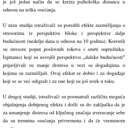
je još jedan način da se kreira psihološka distanca u
odnosu na teška osećanja.
U nizu studija istraživači su poredili efekte razmišljanja o
stresorima iz perspektive bliske i perspektive dalje
budućnosti (nedelju dana u odnosu na 10 godina). Koristili
su stresore poput poslovnih rokova i smrti supružnika.
Ispitanici koji su usvojili perspektivu „daleke budućnostiˮ
prijavljivali su manje distresa u vezi sa događajima o
kojima su razmišljali. Ovaj efekat se dobio i za događaje
koji se se već odigrali i za one koji su još uvek u toku.
U drugoj studiji, istraživači su posmatrali različita moguća
objašnjenja dobijenog efekta i došli su do zaključka da je
za umanjenje distresa od ključnog značaja uveravanje sebe
da su trenutna osećanja privremena i da će vremenom