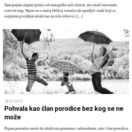
Sam pojam stigme potiče od starogrčke reči stizein, što znači tetovirati,
ostaviti trag. Njom su u staroj Grčkoj označavali upadljiv znak koji se
usijanim gvožđem utiskivao na telo robova i […]
28.07.2016
Pohvala kao član porodice bez kog se ne
može
Pojam porodice može da obuhvata primarnu i sekundarnu, užu i širu porodicu.