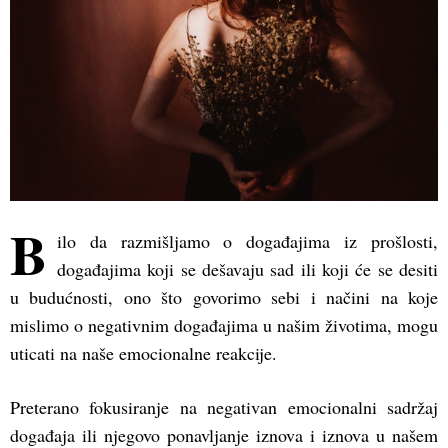
B
ilo da razmišljamo o događajima iz prošlosti,
događajima koji se dešavaju sad ili koji će se desiti
u budućnosti, ono što govorimo sebi i načini na koje
mislimo o negativnim događajima u našim životima, mogu
uticati na naše emocionalne reakcije.
Preterano fokusiranje na negativan emocionalni sadržaj
događaja ili njegovo ponavljanje iznova i iznova u našem