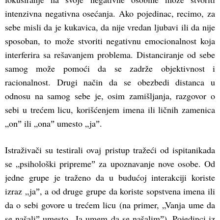
intenzivna negativna osećanja. Ako pojedinac, recimo, za
sebe misli da je kukavica, da nije vredan ljubavi ili da nije
sposoban, to može stvoriti negativnu emocionalnost koja
interferira sa rešavanjem problema. Distanciranje od sebe
samog može pomoći da se zadrže objektivnost i
racionalnost. Drugi način da se obezbedi distanca u
odnosu na samog sebe je, osim zamišljanja, razgovor o
sebi u trećem licu, korišćenjem imena ili ličnih zamenica
„onˮ ili „onaˮ umesto „jaˮ.
Istraživači su testirali ovaj pristup tražeći od ispitanikada
se „psihološki pripremeˮ za upoznavanje nove osobe. Od
jedne grupe je traženo da u budućoj interakciji koriste
izraz „jaˮ, a od druge grupe da koriste sopstvena imena ili
da o sebi govore u trećem licu (na primer, „Vanja ume da
se našaliˮ umesto „Ja umem da se našalimˮ). Pojedinci iz