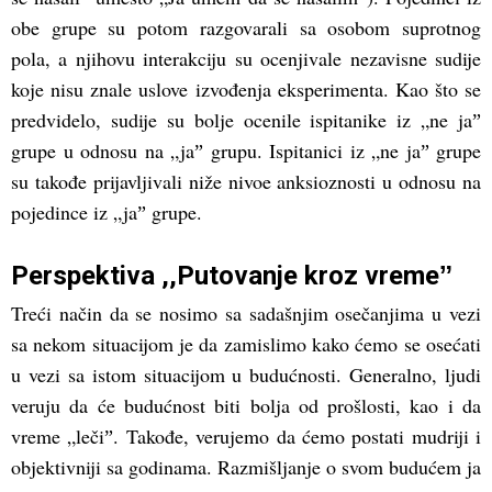
obe grupe su potom razgovarali sa osobom suprotnog
pola, a njihovu interakciju su ocenjivale nezavisne sudije
koje nisu znale uslove izvođenja eksperimenta. Kao što se
predvidelo, sudije su bolje ocenile ispitanike iz „ne jaˮ
grupe u odnosu na „jaˮ grupu. Ispitanici iz „ne jaˮ grupe
su takođe prijavljivali niže nivoe anksioznosti u odnosu na
pojedince iz „jaˮ grupe.
Perspektiva ,,Putovanje kroz vremeˮ
Treći način da se nosimo sa sadašnjim osečanjima u vezi
sa nekom situacijom je da zamislimo kako ćemo se osećati
u vezi sa istom situacijom u budućnosti. Generalno, ljudi
veruju da će budućnost biti bolja od prošlosti, kao i da
vreme „lečiˮ. Takođe, verujemo da ćemo postati mudriji i
objektivniji sa godinama. Razmišljanje o svom budućem ja