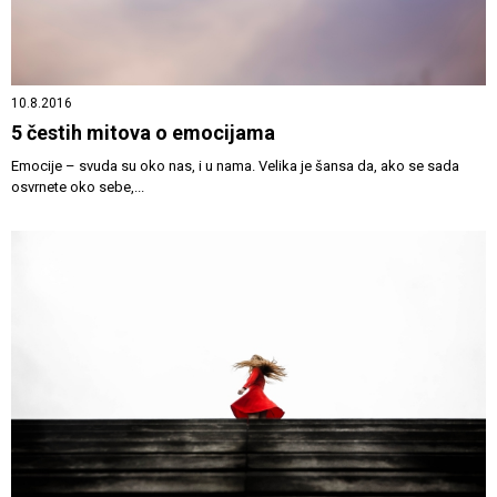
10.8.2016
5 čestih mitova o emocijama
Emocije – svuda su oko nas, i u nama. Velika je šansa da, ako se sada
osvrnete oko sebe,...