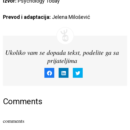
Izvor:
Psychology Today
Prevod i adaptacija:
 Jelena Milošević
Ukoliko vam se dopada tekst, podelite ga sa
prijateljima
Click
Click
Click
to
to
to
share
share
share
on
on
on
Facebook
LinkedIn
Twitter
(Opens
(Opens
(Opens
in
in
in
new
new
new
window)
window)
window)
Comments
comments