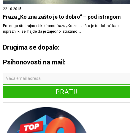
22.10.2015
Fraza „Ko zna zašto je to dobro“ – pod istragom
Pre nego što trajno etiketiramo frazu „Ko zna zašto je to dobro“ kao
isprazni kliše, hajde da je zajedno istražimo....
Drugima se dopalo:
Psihonovosti na mail: