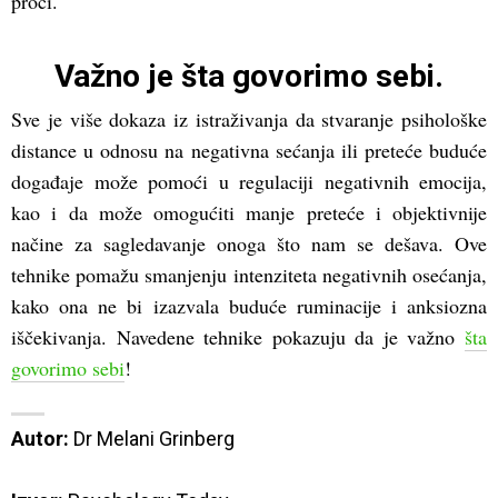
proći.
Važno je šta govorimo sebi.
Sve je više dokaza iz istraživanja da stvaranje psihološke
distance u odnosu na negativna sećanja ili preteće buduće
događaje može pomoći u regulaciji negativnih emocija,
kao i da može omogućiti manje preteće i objektivnije
načine za sagledavanje onoga što nam se dešava. Ove
tehnike pomažu smanjenju intenziteta negativnih osećanja,
kako ona ne bi izazvala buduće ruminacije i anksiozna
iščekivanja. Navedene tehnike pokazuju da je važno
šta
govorimo sebi
!
Autor:
 Dr Melani Grinberg
