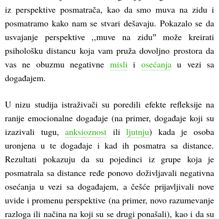
iz perspektive posmatrača, kao da smo muva na zidu i
posmatramo kako nam se stvari dešavaju. Pokazalo se da
usvajanje perspektive ,,muve na ziduˮ može kreirati
psihološku distancu koja vam pruža dovoljno prostora da
vas ne obuzmu negativne
misli
i
osećanja
u vezi sa
događajem.
U nizu studija istraživači su poredili efekte refleksije na
ranije emocionalne događaje (na primer, događaje koji su
izazivali tugu,
anksioznost
ili
ljutnju
) kada je osoba
uronjena u te događaje i kad ih posmatra sa distance.
Rezultati pokazuju da su pojedinci iz grupe koja je
posmatrala sa distance ređe ponovo doživljavali negativna
osećanja u vezi sa događajem, a češće prijavljivali nove
uvide i promenu perspektive (na primer, novo razumevanje
razloga ili načina na koji su se drugi ponašali), kao i da su