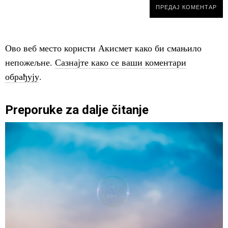
Ово веб место користи Акисмет како би смањило
непожељне.
Сазнајте како се ваши коментари
обрађују
.
Preporuke za dalje čitanje