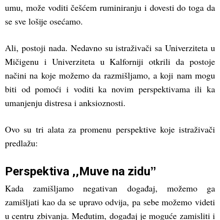
umu, može voditi češćem ruminiranju i dovesti do toga da
se sve lošije osećamo.
Ali, postoji nada. Nedavno su istraživači sa Univerziteta u
Mičigenu i Univerziteta u Kalforniji otkrili da postoje
načini na koje možemo da razmišljamo, a koji nam mogu
biti od pomoći i voditi ka novim perspektivama ili ka
umanjenju distresa i anksioznosti.
Ovo su tri alata za promenu perspektive koje istraživači
predlažu:
Perspektiva ,,Muve na ziduˮ
Kada zamišljamo negativan događaj, možemo ga
zamišljati kao da se upravo odvija, pa sebe možemo videti
u centru zbivanja. Međutim, događaj je moguće zamisliti i