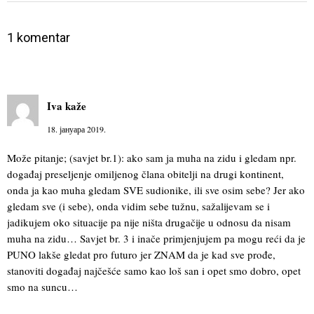
1 komentar
Iva
kaže
18. јануара 2019.
Može pitanje; (savjet br.1): ako sam ja muha na zidu i gledam npr.
događaj preseljenje omiljenog člana obitelji na drugi kontinent,
onda ja kao muha gledam SVE sudionike, ili sve osim sebe? Jer ako
gledam sve (i sebe), onda vidim sebe tužnu, sažalijevam se i
jadikujem oko situacije pa nije ništa drugačije u odnosu da nisam
muha na zidu… Savjet br. 3 i inače primjenjujem pa mogu reći da je
PUNO lakše gledat pro futuro jer ZNAM da je kad sve prođe,
stanoviti događaj najčešće samo kao loš san i opet smo dobro, opet
smo na suncu…