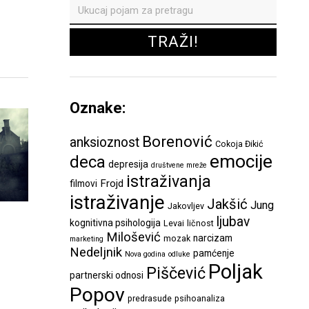
Oznake:
Borenović
anksioznost
Cokoja Đikić
emocije
deca
depresija
društvene mreže
istraživanja
Frojd
filmovi
istraživanje
Jakšić
Jung
Jakovljev
ljubav
kognitivna psihologija
Levai
ličnost
Milošević
narcizam
mozak
marketing
Nedeljnik
pamćenje
Nova godina
odluke
Poljak
Piščević
partnerski odnosi
Popov
predrasude
psihoanaliza