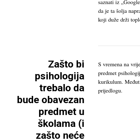
saznati iz „Google
da je ta šolja nap
koji duže drži to
Zašto bi
S vremena na vrije
predmet psihologi
psihologija
kurikulum. Međuti
trebalo da
prijedlogu.
bude obavezan
predmet u
školama (i
zašto neće