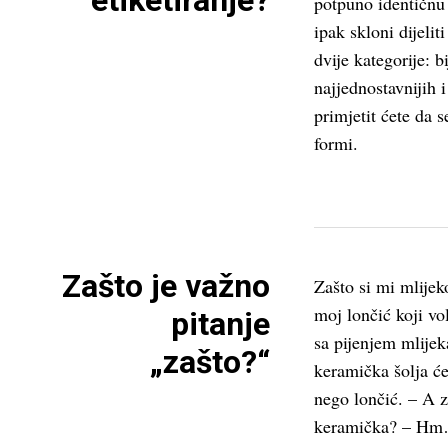
etiketiranje?
potpuno identičnu
ipak skloni dijelit
dvije kategorije: b
najjednostavnijih i
primjetit ćete da 
formi.
Zašto je važno
Zašto si mi mlijeko
moj lončić koji vo
pitanje
sa pijenjem mlijek
„zašto?“
keramička šolja će
nego lončić. – A z
keramička? – Hm…