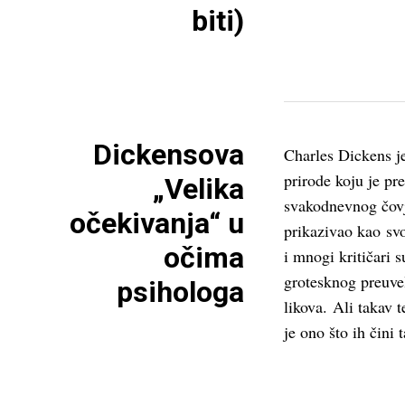
biti)
Dickensova
Charles Dickens j
prirode koju je pre
„Velika
svakodnevnog čovj
očekivanja“ u
prikazivao kao sv
očima
i mnogi kritičari 
grotesknog preuve
psihologa
likova. Ali takav 
je ono što ih čini 