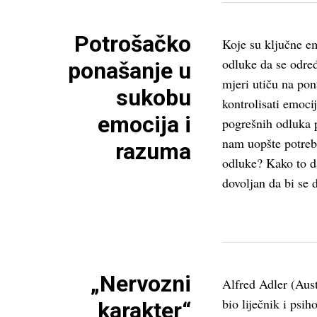
Potrošačko
Koje su ključne e
odluke da se određ
ponašanje u
mjeri utiču na po
sukobu
kontrolisati emoci
emocija i
pogrešnih odluka 
nam uopšte potreb
razuma
odluke? Kako to d
dovoljan da bi se 
„Nervozni
Alfred Adler (Aust
bio liječnik i psih
karakter“