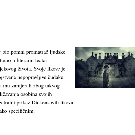
e bio pomni promatrač ljudske
točio u literarni teatar
ekovog života. Svoje likove je
ojstvene nepopravljive čudake
su mu zamjerali zbog takvog
ličavanja osobina svojih
teatralni prikaz Dickensovih likova
tako specifičnim.