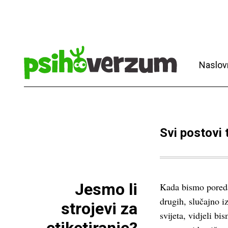
Naslov
Svi postovi
Jesmo li
Kada bismo poreda
drugih, slučajno iz
strojevi za
svijeta, vidjeli b