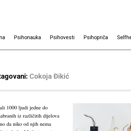
na
Psihonauka
Psihovesti
Psihopriča
Selfhe
 tagovani:
Cokoja Đikić
li 1000 ljudi jedne do
abranih iz različitih dijelova
ismo da niko od njih nema