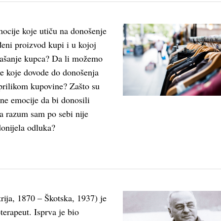
mocije koje utiču na donošenje
eni proizvod kupi i u kojoj
našanje kupca? Da li možemo
je koje dovode do donošenja
prilikom kupovine? Zašto su
ne emocije da bi donosili
a razum sam po sebi nije
donijela odluka?
rija, 1870 – Škotska, 1937) je
oterapeut. Isprva je bio