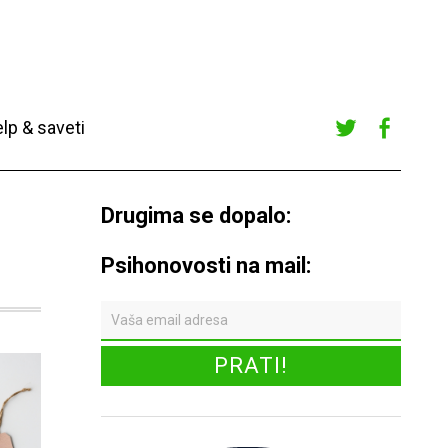
lp & saveti
Twitte
Faceb
r
ook
Drugima se dopalo:
Psihonovosti na mail: