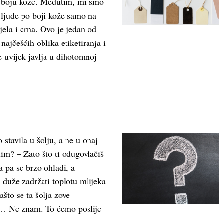
 boju kože. Međutim, mi smo
i ljude po boji kože samo na
ijela i crna. Ovo je jedan od
 najčešćih oblika etiketiranja i
se uvijek javlja u dihotomnoj
 stavila u šolju, a ne u onaj
lim? – Zato što ti odugovlačiš
a pa se brzo ohladi, a
 duže zadržati toplotu mlijeka
ašto se ta šolja zove
 Ne znam. To ćemo poslije