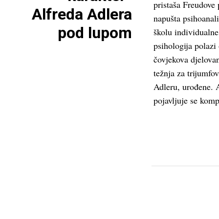
pristaša Freudove 
Alfreda Adlera
napušta psihoanalit
pod lupom
školu individualne
psihologija polazi
čovjekova djelovan
težnja za trijumf
Adleru, urođene. A
pojavljuje se komp