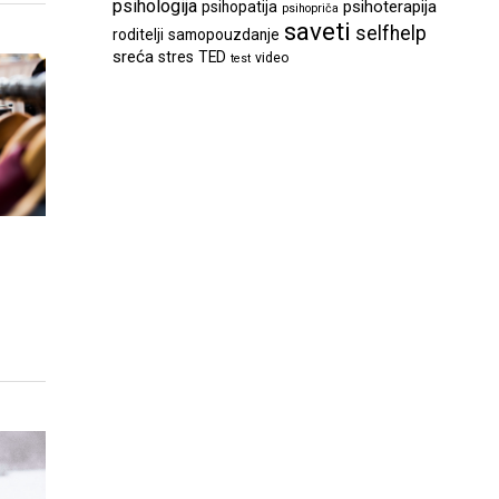
psihologija
psihoterapija
psihopatija
psihopriča
saveti
selfhelp
roditelji
samopouzdanje
sreća
stres
TED
video
test