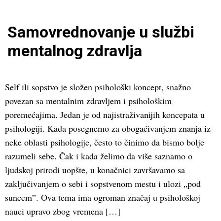
Samovrednovanje u službi
mentalnog zdravlja
Self ili sopstvo je složen psihološki koncept, snažno
povezan sa mentalnim zdravljem i psihološkim
poremećajima. Jedan je od najistraživanijih koncepata u
psihologiji. Kada posegnemo za obogaćivanjem znanja iz
neke oblasti psihologije, često to činimo da bismo bolje
razumeli sebe. Čak i kada želimo da više saznamo o
ljudskoj prirodi uopšte, u konačnici završavamo sa
zaključivanjem o sebi i sopstvenom mestu i ulozi „pod
suncem”. Ova tema ima ogroman značaj u psihološkoj
nauci upravo zbog vremena […]