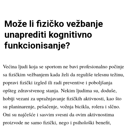
Može li fizičko vežbanje
unaprediti kognitivno
funkcionisanje?
Većina ljudi koja se sportom ne bavi profesionalno počinje
sa fizičkim vežbanjem kada želi da reguliše telesnu težinu,
popravi fizički izgled ili radi preventive i poboljšanja
opšteg zdravstvenog stanja. Nekim ljudima su, doduše,
hobiji vezani za upražnjavanje fizičkih aktivnosti, kao što
su planinarenje, pešačenje, vožnja bicikla, rolera i slčno.
Oni su najčešće i sasvim svesni da ovim aktivnostima
proizvode ne samo fizički, nego i psihološki benefit,