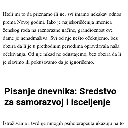
Hteli mi to da priznamo ili ne, svi imamo nekakav odnos
prema Novoj godini. Iako je najiskorišćenija imenica
ženskog roda na raznorazne načine, grandioznost ove
dame je nenadmašiva. Svi od nje nešto očekujemo, bez
obzira da li je u prethodnim periodima opravdavala naša
očekivanja. Od nje nikad ne odustajemo, bez obzira da li
je slavimo ili pokušavamo da je ignorišemo.
Pisanje dnevnika: Sredstvo
za samorazvoj i isceljenje
Istraživanja i tvrdnje mnogih psihoterapeuta ukazuju na to