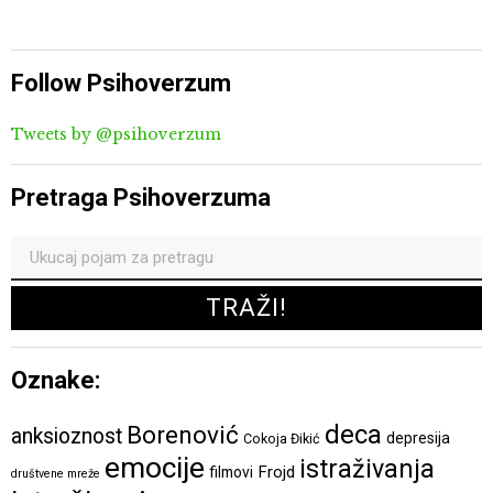
Follow Psihoverzum
Tweets by @psihoverzum
Pretraga Psihoverzuma
Oznake:
deca
Borenović
anksioznost
depresija
Cokoja Đikić
emocije
istraživanja
Frojd
filmovi
društvene mreže