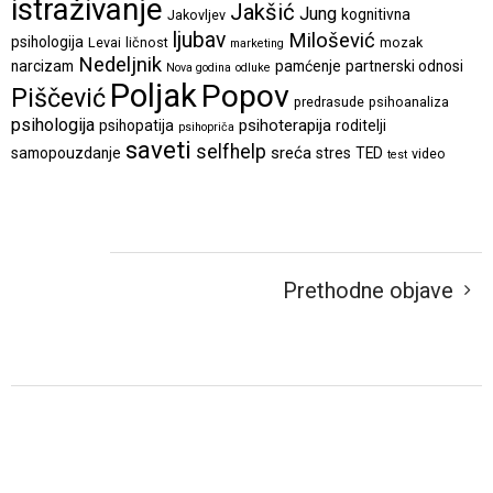
istraživanje
Jakšić
Jung
kognitivna
Jakovljev
ljubav
Milošević
psihologija
Levai
ličnost
mozak
marketing
Nedeljnik
narcizam
pamćenje
partnerski odnosi
Nova godina
odluke
Poljak
Popov
Piščević
predrasude
psihoanaliza
psihologija
psihoterapija
psihopatija
roditelji
psihopriča
saveti
selfhelp
sreća
samopouzdanje
stres
TED
video
test
Prethodne objave