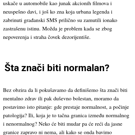
uskače u automobile kao junak akcionih filmova i
neuspešno davi, i još ko zna koja urbana legenda i
zabrinuti građanski SMS prilično su zamutili ionako
zastrašenu istinu. Možda je problem kada se zbog
nepoverenja i straha čovek dezorijentiše.
Šta znači biti normalan?
Bez obzira da li pokušavamo da definišemo šta znači biti
mentalno zdrav ili pak duševno bolestan, moramo da
postavimo isto pitanje: gde prestaje normalnost, a počinje
patologija? Ili, koja je to tačna granica između normalnog
i nenormalnog? Neko će biti mudar pa će reći da jasne
granice zapravo ni nema, ali kako se onda bavimo