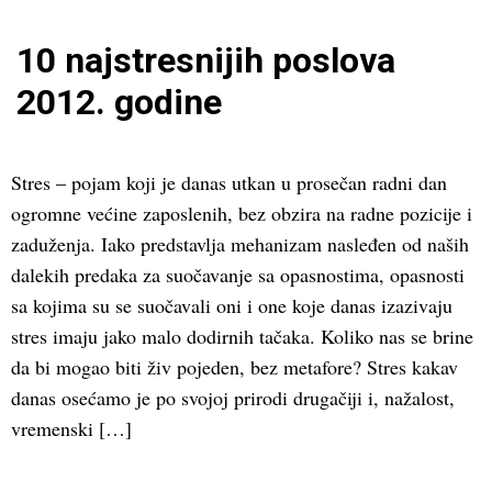
10 najstresnijih poslova
2012. godine
Stres – pojam koji je danas utkan u prosečan radni dan
ogromne većine zaposlenih, bez obzira na radne pozicije i
zaduženja. Iako predstavlja mehanizam nasleđen od naših
dalekih predaka za suočavanje sa opasnostima, opasnosti
sa kojima su se suočavali oni i one koje danas izazivaju
stres imaju jako malo dodirnih tačaka. Koliko nas se brine
da bi mogao biti živ pojeden, bez metafore? Stres kakav
danas osećamo je po svojoj prirodi drugačiji i, nažalost,
vremenski […]