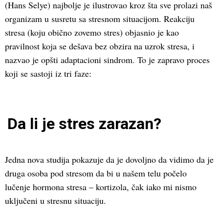
(Hans Selye) najbolje je ilustrovao kroz šta sve prolazi naš
organizam u susretu sa stresnom situacijom. Reakciju
stresa (koju obično zovemo stres) objasnio je kao
pravilnost koja se dešava bez obzira na uzrok stresa, i
nazvao je opšti adaptacioni sindrom. To je zapravo proces
koji se sastoji iz tri faze:
Da li je stres zarazan?
Jedna nova studija pokazuje da je dovoljno da vidimo da je
druga osoba pod stresom da bi u našem telu počelo
lučenje hormona stresa – kortizola, čak iako mi nismo
uključeni u stresnu situaciju.