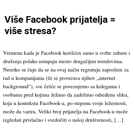
Više Facebook prijatelja =
više stresa?
Vremena kada je Facebook korišćen samo u svrhe zabave i
druženja polako ustupaju mesto drugačijim trendovima.
Neretko se čuje da se na ovaj način regrutuju zaposleni za
rad u kompanijama (ili se proverava njihov „internet
background“), sve češće se povezujemo sa kolegama i
osobama pred kojima želimo da zadržimo određenu sliku,
koja u kontekstu Facebook-a, po stepenu svoje ležernosti,
može da varira. Veliki broj prijatelja na Facebook-u može
izgledati privlačno i svedočiti o našoj društvenosti, […]