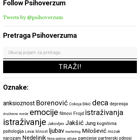
Follow Psihoverzum
Tweets by @psihoverzum
Pretraga Psihoverzuma
Oznake:
deca
Borenović
anksioznost
depresija
Cokoja Đikić
emocije
istraživanja
Frojd
filmovi
društvene mreže
istraživanje
Jakšić
Jung
kognitivna
Jakovljev
ljubav
Milošević
psihologija
Levai
ličnost
mozak
marketing
Nedeljnik
narcizam
pamćenje
partnerski odnosi
Nova godina
odluke