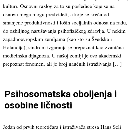
kulturi. Osnovni razlog za to su posledice koje se na
osnovu njega mogu predvideti, a koje se kreću od
smanjene produktivnosti i loših socijalnih odnosa na radu,
do ozbiljnog narušavanja psihofizičkog zdravlja. U nekim
zapadnoevropskim zemljama (kao što su Švedska i
Holandija), sindrom izgaranja je prepoznat kao zvanična
medicinska dijagnoza. U našoj zemlji je ovo akademski
prepoznat fenomen, ali je broj naučnih istraživanja […]
Psihosomatska oboljenja i
osobine ličnosti
Jedan od prvih teoretičara i istraživača stresa Hans Seli