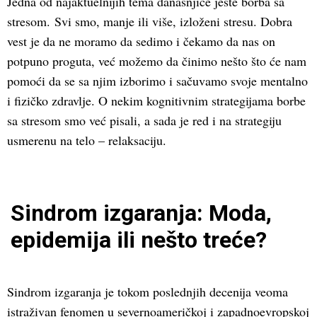
Jedna od najaktuelnijih tema današnjice jeste borba sa
stresom. Svi smo, manje ili više, izloženi stresu. Dobra
vest je da ne moramo da sedimo i čekamo da nas on
potpuno proguta, već možemo da činimo nešto što će nam
pomoći da se sa njim izborimo i sačuvamo svoje mentalno
i fizičko zdravlje. O nekim kognitivnim strategijama borbe
sa stresom smo već pisali, a sada je red i na strategiju
usmerenu na telo – relaksaciju.
Sindrom izgaranja: Moda,
epidemija ili nešto treće?
Sindrom izgaranja je tokom poslednjih decenija veoma
istraživan fenomen u severnoameričkoj i zapadnoevropskoj