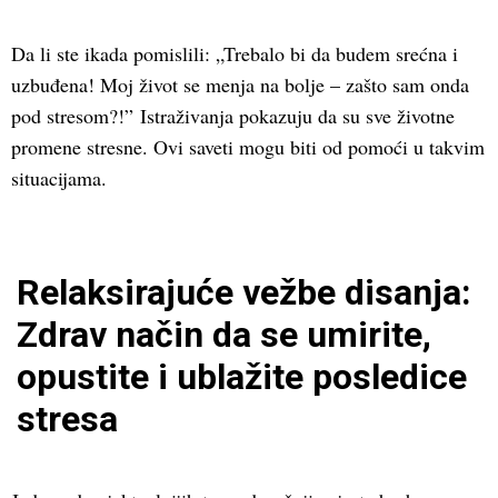
Da li ste ikada pomislili: „Trebalo bi da budem srećna i
uzbuđena! Moj život se menja na bolje – zašto sam onda
pod stresom?!” Istraživanja pokazuju da su sve životne
promene stresne. Ovi saveti mogu biti od pomoći u takvim
situacijama.
Relaksirajuće vežbe disanja:
Zdrav način da se umirite,
opustite i ublažite posledice
stresa