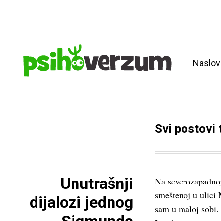
Naslov
Svi postovi
Unutrašnji
Na severozapadnoj 
smeštenoj u ulici 
dijalozi jednog
sam u maloj sobi. 