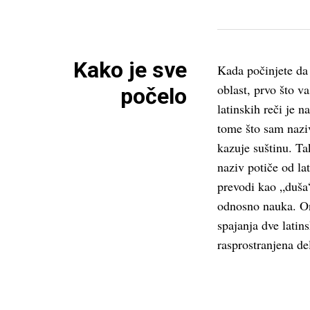
Kako je sve
Kada počinjete da
oblast, prvo što v
počelo
latinskih reči je n
tome što sam nazi
kazuje suštinu. Ta
naziv potiče od la
prevodi kao „duša“
odnosno nauka. On
spajanja dve latins
rasprostranjena de