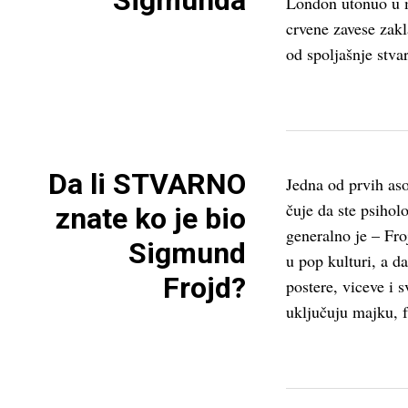
Sigmunda
London utonuo u m
crvene zavese zakl
od spoljašnje stvar
Da li STVARNO
Jedna od prvih aso
čuje da ste psiholo
znate ko je bio
generalno je – Fr
Sigmund
u pop kulturi, a 
Frojd?
postere, viceve i 
uključuju majku, f