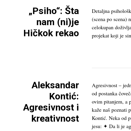
„Psiho“: Šta
Detaljna psihološ
(scena po scena) n
nam (ni)je
celokupan doživljaj
Hičkok rekao
projekat koji je s
Aleksandar
Agresivnost – jedn
od postanka čoveč
Kontić:
ovim pitanjem, a 
Agresivnost i
kaže naš poznati p
kreativnost
Kontić. Neka od pi
jesu: ✦ Da li je ag