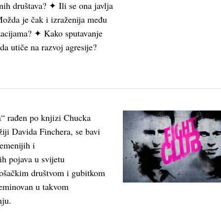
nih društava? ✦ Ili se ona javlja
ožda je čak i izraženija među
izacijama? ✦ Kako sputavanje
da utiče na razvoj agresije?
“ rađen po knjizi Chucka
žiji Davida Finchera, se bavi
emenijih i
ih pojava u svijetu
rošačkim društvom i gubitkom
 neminovan u takvom
ju.