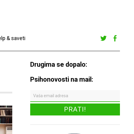
lp & saveti
Twitte
Faceb
r
ook
Drugima se dopalo:
Psihonovosti na mail: