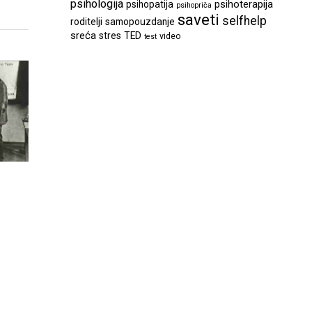
psihologija
psihoterapija
psihopatija
psihopriča
saveti
selfhelp
roditelji
samopouzdanje
sreća
stres
TED
video
test