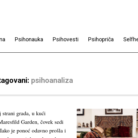
na
Psihonauka
Psihovesti
Psihopriča
Selfhe
 tagovani:
psihoanaliza
strani grada, u kući
Maresfild Garden, čovek sedi
Iako je ponoć odavno prošla i