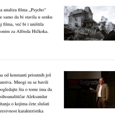
ka analiza filma „Psycho“
e samo da bi stavila u senku
 filma, već bi i uništila
inonim za Alfreda Hičkoka.
a od konstanti prisutnih još
anstva. Mnogi su se bavili
pogledajte šta o tome ima da
sihoanalitičar Aleksandar
tanja o kojima ćete slušati
resivnost karakteristika