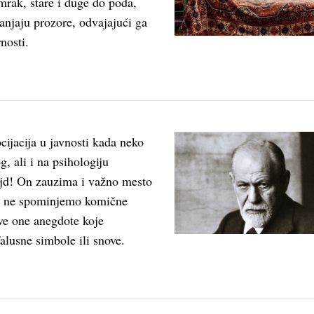
rak, stare i duge do poda,
anjaju prozore, odvajajući ga
nosti.
cijacija u javnosti kada neko
g, ali i na psihologiju
ojd! On zauzima i važno mesto
da ne spominjemo komične
sve one anegdote koje
alusne simbole ili snove.