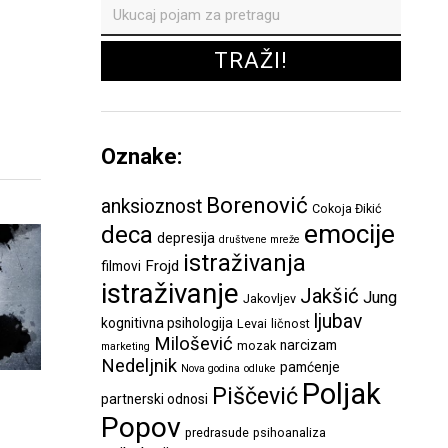
Oznake:
Borenović
anksioznost
Cokoja Đikić
emocije
deca
depresija
društvene mreže
istraživanja
Frojd
filmovi
istraživanje
Jakšić
Jung
Jakovljev
ljubav
kognitivna psihologija
Levai
ličnost
Milošević
narcizam
mozak
marketing
Nedeljnik
pamćenje
Nova godina
odluke
Poljak
Piščević
partnerski odnosi
Popov
predrasude
psihoanaliza