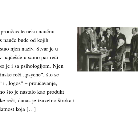
 proučavate neku naučnu
as nauče bude od kojih
astao njen naziv. Stvar je u
v najčešće u samo par reči
ko je i sa psihologijom. Njen
tinske reči „psyche“, što se
 i „logos“ – proučavanje,
o što je nastalo kao produkt
ke reči, danas je izuzetno široka i
latnost koja […]