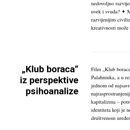
nedovoljno razvije
uvek i svuda? ✦ M
razvijenijim civil
kreativnosti može 
„Klub boraca“
Film „Klub boraca
Palahniuka, a u re
iz perspektive
jednom od najsavr
psihoanalize
najrasprostranjenij
kapitalizma – pot
identiteta koji je
društvenom uređen