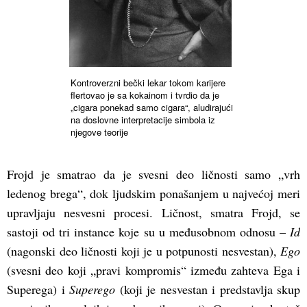
Kontroverzni bečki lekar tokom karijere
flertovao je sa kokainom i tvrdio da je
„cigara ponekad samo cigara“, aludirajući
na doslovne interpretacije simbola iz
njegove teorije
Frojd je smatrao da je svesni deo ličnosti samo „vrh
ledenog brega“, dok ljudskim ponašanjem u najvećoj meri
upravljaju nesvesni procesi. Ličnost, smatra Frojd,
se
sastoji od tri instance koje su u međusobnom odnosu –
Id
(nagonski deo ličnosti koji je u potpunosti nesvestan),
Ego
(svesni deo koji „pravi kompromis“ između zahteva Ega i
Superega) i
Superego
(koji je nesvestan i predstavlja skup