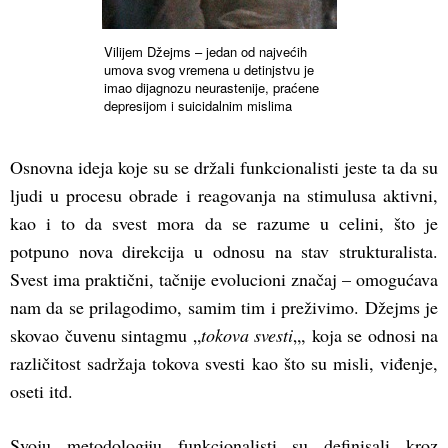
Vilijem Džejms – jedan od najvećih
umova svog vremena u detinjstvu je
imao dijagnozu neurastenije, praćene
depresijom i suicidalnim mislima
Osnovna ideja koje su se držali funkcionalisti jeste ta da su
ljudi u procesu obrade i reagovanja na stimulusa aktivni,
kao i to da svest mora da se razume u celini, što je
potpuno nova direkcija u odnosu na stav strukturalista.
Svest ima praktični, tačnije evolucioni značaj – omogućava
nam da se prilagodimo, samim tim i preživimo. Džejms je
skovao čuvenu sintagmu „
tokova svesti
„, koja se odnosi na
različitost sadržaja tokova svesti kao što su misli, viđenje,
oseti itd.
Svoju metodologiju funkcionalisti su definisali kroz