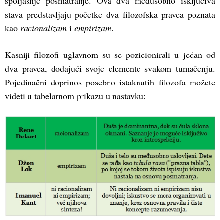
spoljašnje posmatranje. Ova dva međusobno isključiva
stava predstavljaju početke dva filozofska pravca poznata
kao
racionalizam
i
empirizam
.
Kasniji filozofi uglavnom su se pozicionirali u jedan od
dva pravca, dodajući svoje elemente svakom tumačenju.
Pojedinačni doprinos posebno istaknutih filozofa možete
videti u tabelarnom prikazu u nastavku: