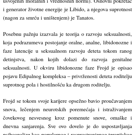
usvojenih moralnih i vrednosnih normi). Osnovni pokretač
i generator životne energije je Libido, a njegova suprotnost
(nagon za smrću i uništenjem) je Tanatos.
Posebnu pažnju izazvala je teorija o razvoju seksualnosti,
koja podrazumeva postojanje oralne, analne, libidonozne i
faze latencije u seksualnom razvoju deteta tokom ranog
detinjstva, nakon kojih dolazi do razvoja genitalne
seksualnosti. U okviru libidonozne faze Frojd je opisao
pojavu Edipalnog kompleksa – privrženosti deteta roditelju
suprotnog pola i hostilnošću ka drugom roditelju.
Frojd se tokom svoje karijere opsežno bavio proučavanjem
snova, lečenjem neurotskih poremećaja i istraživanjem
čovekovog nesvesnog kroz pomenute snove, omaške i
dnevna sanjarenja. Sve ovo dovelo je do uspostavljanja
psihoanalize kao popularnog i rasprostranjenog terapijskog