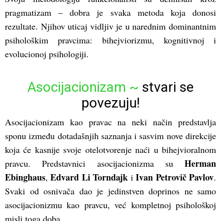
pragmatizam – dobra je svaka metoda koja donosi
rezultate. Njihov uticaj vidljiv je u narednim dominantnim
psihološkim pravcima: bihejviorizmu, kognitivnoj i
evolucionoj psihologiji.
Asocijacionizam ~
stvari se
povezuju!
Asocijacionizam kao pravac na neki način predstavlja
sponu između dotadašnjih saznanja i sasvim nove direkcije
koja će kasnije svoje otelotvorenje naći u bihejvioralnom
Herman
pravcu. Predstavnici asocijacionizma su
Ebinghaus
Edvard Li Torndajk
Ivan Petrovič Pavlov
,
i
.
Svaki od osnivača dao je jedinstven doprinos ne samo
asocijacionizmu kao pravcu, već kompletnoj psihološkoj
misli toga doba.