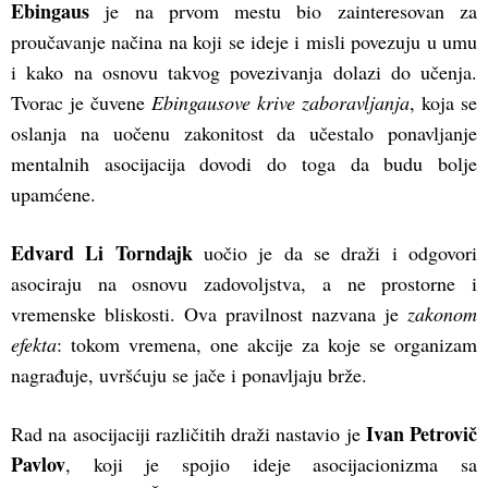
Ebingaus
je na prvom mestu bio zainteresovan za
proučavanje načina na koji se ideje i misli povezuju u umu
i kako na osnovu takvog povezivanja dolazi do učenja.
Tvorac je čuvene
Ebingausove krive zaboravljanja
, koja se
oslanja na uočenu zakonitost da učestalo ponavljanje
mentalnih asocijacija dovodi do toga da budu bolje
upamćene.
Edvard Li Torndajk
uočio je da se draži i odgovori
asociraju na osnovu zadovoljstva, a ne prostorne i
vremenske bliskosti. Ova pravilnost nazvana je
zakonom
efekta
: tokom vremena, one akcije za koje se organizam
nagrađuje, uvršćuju se jače i ponavljaju brže.
Ivan Petrovič
Rad na asocijaciji različitih draži nastavio je
Pavlov
, koji je spojio ideje asocijacionizma sa