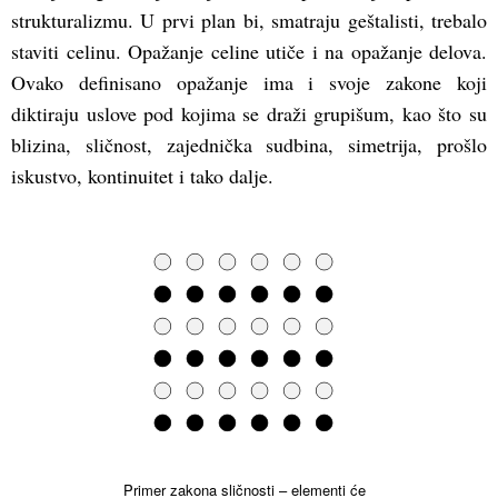
strukturalizmu. U prvi plan bi, smatraju geštalisti, trebalo
staviti celinu. Opažanje celine utiče i na opažanje delova.
Ovako definisano opažanje ima i svoje zakone koji
diktiraju uslove pod kojima se draži grupišum, kao što su
blizina, sličnost, zajednička sudbina, simetrija, prošlo
iskustvo, kontinuitet i tako dalje.
Primer zakona sličnosti – elementi će