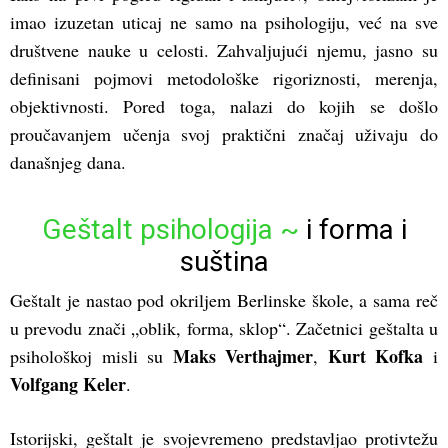
imao izuzetan uticaj ne samo na psihologiju, već na sve
društvene nauke u celosti. Zahvaljujući njemu, jasno su
definisani pojmovi metodološke rigoriznosti, merenja,
objektivnosti. Pored toga, nalazi do kojih se došlo
proučavanjem učenja svoj praktični značaj uživaju do
današnjeg dana.
Geštalt psihologija ~
i forma i
suština
Geštalt je nastao pod okriljem Berlinske škole, a sama reč
u prevodu znači „oblik, forma, sklop“. Začetnici geštalta u
Maks Verthajmer
Kurt Kofka
psihološkoj misli su
,
i
Volfgang Keler
.
Istorijski, geštalt je svojevremeno predstavljao protivtežu