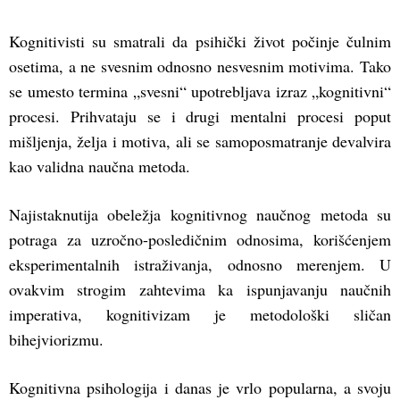
Kognitivisti su smatrali da psihički život počinje čulnim
osetima, a ne svesnim odnosno nesvesnim motivima. Tako
se umesto termina „svesni“ upotrebljava izraz „kognitivni“
procesi. Prihvataju se i drugi mentalni procesi poput
mišljenja, želja i motiva, ali se samoposmatranje devalvira
kao validna naučna metoda.
Najistaknutija obeležja kognitivnog naučnog metoda su
potraga za uzročno-posledičnim odnosima, korišćenjem
eksperimentalnih istraživanja, odnosno merenjem. U
ovakvim strogim zahtevima ka ispunjavanju naučnih
imperativa, kognitivizam je metodološki sličan
bihejviorizmu.
Kognitivna psihologija i danas je vrlo popularna, a svoju