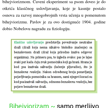
bihejviorizmom. Čuveni eksperiment sa psom doveo je do
otkrića klasičnog uslovljavanja, koje je kasnije postalo
osnova za razvoj mnogobrojnih vrsta učenja u pomenutom
bihejviorizmu. Pavlov je za ovo dostignuće 1904. godine
dobio Nobelovu nagradu za fiziologiju.
Bihejviorizam ~
samo merljivo