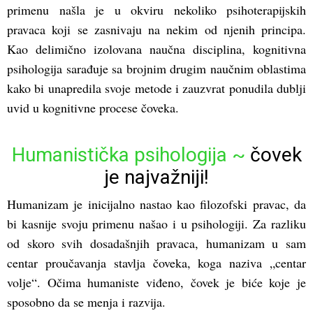
primenu našla je u okviru nekoliko psihoterapijskih
pravaca koji se zasnivaju na nekim od njenih principa.
Kao delimično izolovana naučna disciplina, kognitivna
psihologija sarađuje sa brojnim drugim naučnim oblastima
kako bi unapredila svoje metode i zauzvrat ponudila dublji
uvid u kognitivne procese čoveka.
Humanistička psihologija ~
čovek
je najvažniji!
Humanizam je inicijalno nastao kao filozofski pravac, da
bi kasnije svoju primenu našao i u psihologiji. Za razliku
od skoro svih dosadašnjih pravaca, humanizam u sam
centar proučavanja stavlja čoveka, koga naziva „centar
volje“. Očima humaniste viđeno, čovek je biće koje je
sposobno da se menja i razvija.