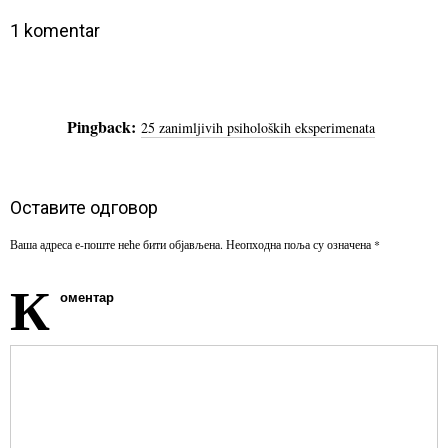
1 komentar
Pingback:
25 zanimljivih psiholoških eksperimenata
Оставите одговор
Ваша адреса е-поште неће бити објављена.
Неопходна поља су означена
*
К
оментар