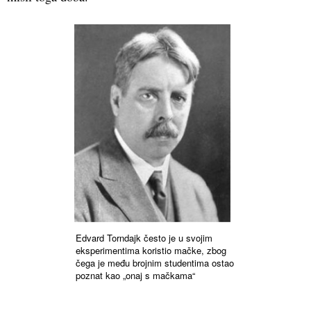
Edvard Torndajk često je u svojim
eksperimentima koristio mačke, zbog
čega je među brojnim studentima ostao
poznat kao „onaj s mačkama“