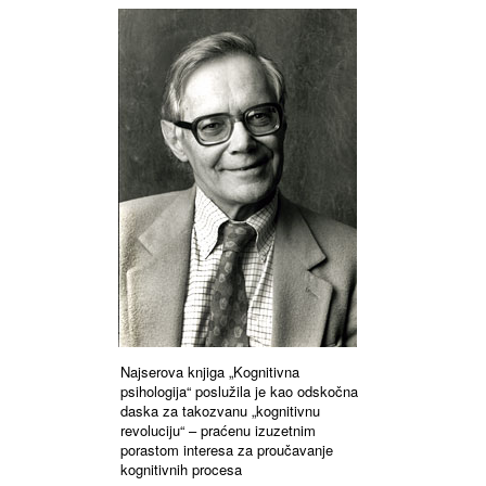
Najserova knjiga „Kognitivna
psihologija“ poslužila je kao odskočna
daska za takozvanu „kognitivnu
revoluciju“ – praćenu izuzetnim
porastom interesa za proučavanje
kognitivnih procesa