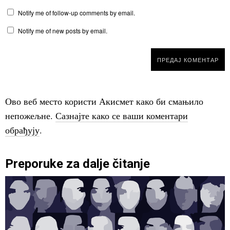
Notify me of follow-up comments by email.
Notify me of new posts by email.
Ово веб место користи Акисмет како би смањило
непожељне.
Сазнајте како се ваши коментари
обрађују
.
Preporuke za dalje čitanje