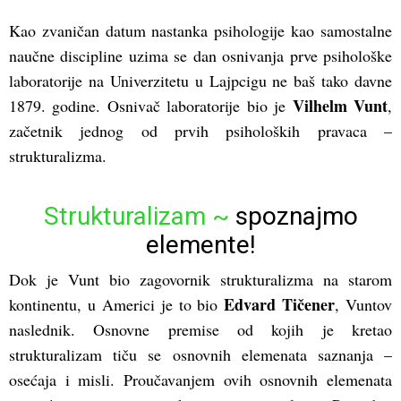
Kao zvaničan datum nastanka psihologije kao samostalne
naučne discipline uzima se dan osnivanja prve psihološke
laboratorije na Univerzitetu u Lajpcigu ne baš tako davne
Vilhelm Vunt
1879. godine. Osnivač laboratorije bio je
,
začetnik jednog od prvih psiholoških pravaca –
strukturalizma.
Strukturalizam ~
spoznajmo
elemente!
Dok je Vunt bio zagovornik strukturalizma na starom
Edvard Tičener
kontinentu, u Americi je to bio
, Vuntov
naslednik. Osnovne premise od kojih je kretao
strukturalizam tiču se osnovnih elemenata saznanja –
osećaja i misli. Proučavanjem ovih osnovnih elemenata