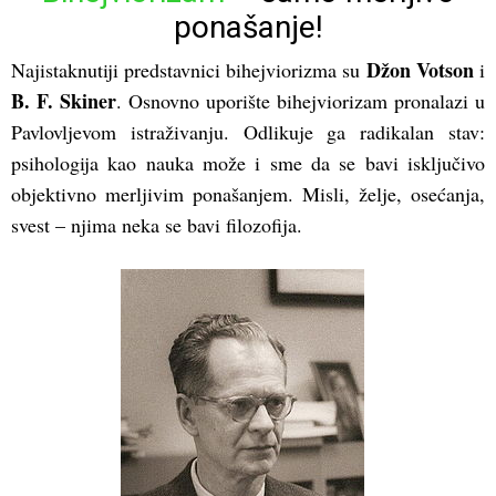
ponašanje!
Džon Votson
Najistaknutiji predstavnici bihejviorizma su
i
B. F. Skiner
. Osnovno uporište bihejviorizam pronalazi u
Pavlovljevom istraživanju. Odlikuje ga radikalan stav:
psihologija kao nauka može i sme da se bavi isključivo
objektivno merljivim ponašanjem. Misli, želje, osećanja,
svest – njima neka se bavi filozofija.