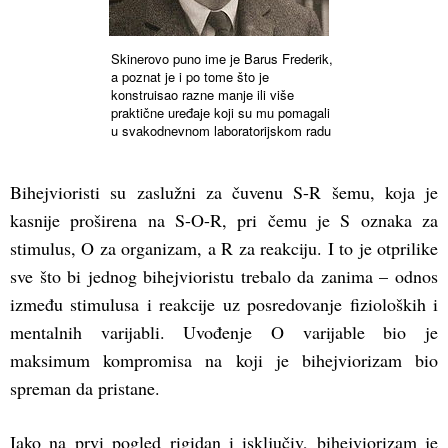
Skinerovo puno ime je Barus Frederik,
a poznat je i po tome što je
konstruisao razne manje ili više
praktične uređaje koji su mu pomagali
u svakodnevnom laboratorijskom radu
Bihejvioristi su zaslužni za čuvenu S-R šemu, koja je
kasnije proširena na S-O-R, pri čemu je S oznaka za
stimulus, O za organizam, a R za reakciju. I to je otprilike
sve što bi jednog bihejvioristu trebalo da zanima – odnos
između stimulusa i reakcije uz posredovanje fizioloških i
mentalnih varijabli. Uvođenje O varijable bio je
maksimum kompromisa na koji je bihejviorizam bio
spreman da pristane.
Iako na prvi pogled rigidan i isključiv, bihejviorizam je