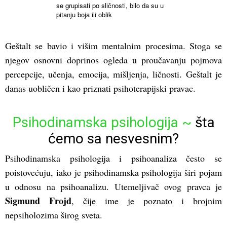
se grupisati po sličnosti, bilo da su u
pitanju boja ili oblik
Geštalt se bavio i višim mentalnim procesima. Stoga se
njegov osnovni doprinos ogleda u proučavanju pojmova
percepcije, učenja, emocija, mišljenja, ličnosti. Geštalt je
danas uobličen i kao priznati psihoterapijski pravac.
Psihodinamska psihologija ~
šta
ćemo sa nesvesnim?
Psihodinamska psihologija i psihoanaliza često se
poistovećuju, iako je psihodinamska psihologija širi pojam
u odnosu na psihoanalizu. Utemeljivač ovog pravca je
Sigmund Frojd
, čije ime je poznato i brojnim
nepsiholozima širog sveta.