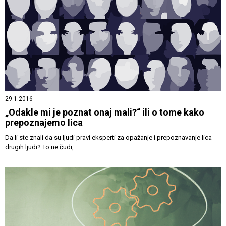
29.1.2016
„Odakle mi je poznat onaj mali?“ ili o tome kako
prepoznajemo lica
Da li ste znali da su ljudi pravi eksperti za opažanje i prepoznavanje lica
drugih ljudi? To ne čudi,...