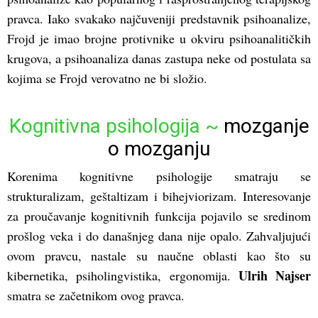
pravca. Iako svakako najčuveniji predstavnik psihoanalize,
Frojd je imao brojne protivnike u okviru psihoanalitičkih
krugova, a psihoanaliza danas zastupa neke od postulata sa
kojima se Frojd verovatno ne bi složio.
Kognitivna psihologija ~
mozganje
o mozganju
Korenima kognitivne psihologije smatraju se
strukturalizam, geštaltizam i bihejviorizam. Interesovanje
za proučavanje kognitivnih funkcija pojavilo se sredinom
prošlog veka i do današnjeg dana nije opalo. Zahvaljujući
ovom pravcu, nastale su naučne oblasti kao što su
Ulrih Najser
kibernetika, psiholingvistika, ergonomija.
smatra se začetnikom ovog pravca.