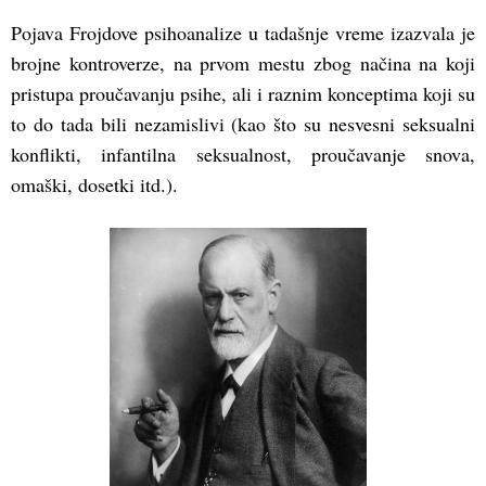
Pojava Frojdove psihoanalize u tadašnje vreme izazvala je
brojne kontroverze, na prvom mestu zbog načina na koji
pristupa proučavanju psihe, ali i raznim konceptima koji su
to do tada bili nezamislivi (kao što su nesvesni seksualni
konflikti, infantilna seksualnost, proučavanje snova,
omaški, dosetki itd.).