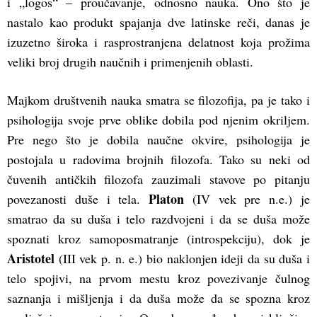
i „logos“ – proučavanje, odnosno nauka. Ono što je
nastalo kao produkt spajanja dve latinske reči, danas je
izuzetno široka i rasprostranjena delatnost koja prožima
veliki broj drugih naučnih i primenjenih oblasti.
Majkom društvenih nauka smatra se filozofija, pa je tako i
psihologija svoje prve oblike dobila pod njenim okriljem.
Pre nego što je dobila naučne okvire, psihologija je
postojala u radovima brojnih filozofa. Tako su neki od
čuvenih antičkih filozofa zauzimali stavove po pitanju
Platon
povezanosti duše i tela.
(IV vek pre n.e.) je
smatrao da su duša i telo razdvojeni i da se duša može
spoznati kroz samoposmatranje (introspekciju), dok je
Aristotel
(III vek p. n. e.) bio naklonjen ideji da su duša i
telo spojivi, na prvom mestu kroz povezivanje čulnog
saznanja i mišljenja i da duša može da se spozna kroz