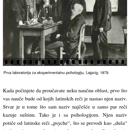
Prva laboratorija za eksperimentalnu psihologiju, Lajpcig, 1879.
Kada počinjete da proučavate neku naučnu oblast, prvo što
vas nauče bude od kojih latinskih reči je nastao njen naziv.
Stvar je u tome što sam naziv najčešće u samo par reči
kazuje suštinu. Tako je i sa psihologijom. Njen naziv
potiče od latinske reči „psyche“, što se prevodi kao „duša“