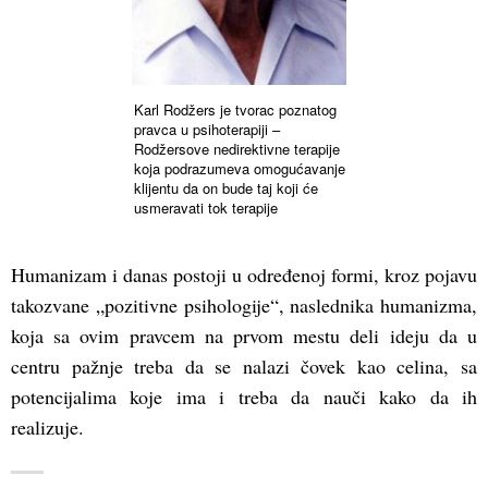
Karl Rodžers je tvorac poznatog
pravca u psihoterapiji –
Rodžersove nedirektivne terapije
koja podrazumeva omogućavanje
klijentu da on bude taj koji će
usmeravati tok terapije
Humanizam i danas postoji u određenoj formi, kroz pojavu
takozvane „pozitivne psihologije“, naslednika humanizma,
koja sa ovim pravcem na prvom mestu deli ideju da u
centru pažnje treba da se nalazi čovek kao celina, sa
potencijalima koje ima i treba da nauči kako da ih
realizuje.