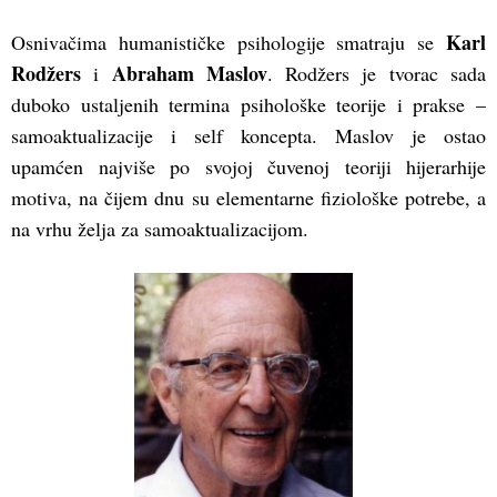
Karl
Osnivačima humanističke psihologije smatraju se
Rodžers
Abraham Maslov
i
. Rodžers je tvorac sada
duboko ustaljenih termina psihološke teorije i prakse –
samoaktualizacije i self koncepta. Maslov je ostao
upamćen najviše po svojoj čuvenoj teoriji hijerarhije
motiva, na čijem dnu su elementarne fiziološke potrebe, a
na vrhu želja za samoaktualizacijom.