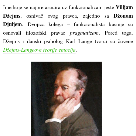
Vilijam
Ime koje se najpre asocira uz funkcionalizam jeste
Džejms
Džonom
, osnivač ovog pravca, zajedno sa
Djuijem
. Dvojica kolega – funkcionalista kasnije su
osnovali filozofski pravac
pragmatizam
. Pored toga,
Džejms i danski psiholog Karl Lange tvorci su čuvene
Džejms-Langeove teorije emocija
.