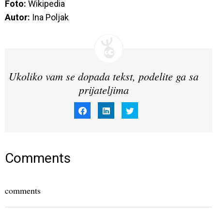
Foto: 
Wikipedia
Autor:
 Ina Poljak
Ukoliko vam se dopada tekst, podelite ga sa
prijateljima
Click
Click
Click
to
to
to
share
share
share
on
on
on
Facebook
LinkedIn
Twitter
(Opens
(Opens
(Opens
in
in
in
new
new
new
window)
window)
window)
Comments
comments