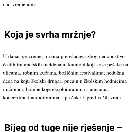
nad vremenom.
Koja je svrha mržnje?
U današnje vreme, mržnja preovladava zbog nedopustivo
čestih traumatskih incidenata: kamioni koji kose pešake na
ulicama, robnim kućama, božićnim festivalima; nedužna
deca na koju školski drugari pucaju u školskim hodnicima
i učionici; bombe koje eksplodiraju na stanicama,
koncertima i aerodromima – pa čak i ispred vaših vrata.
Bijeg od tuge nije rješenje –