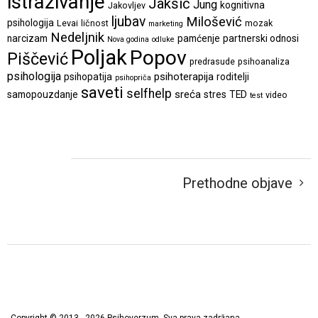
istraživanje
Jakšić
Jung
kognitivna
Jakovljev
ljubav
Milošević
psihologija
Levai
ličnost
mozak
marketing
Nedeljnik
narcizam
pamćenje
partnerski odnosi
Nova godina
odluke
Poljak
Popov
Piščević
predrasude
psihoanaliza
psihologija
psihoterapija
psihopatija
roditelji
psihopriča
saveti
selfhelp
sreća
samopouzdanje
stres
TED
video
test
Prethodne objave