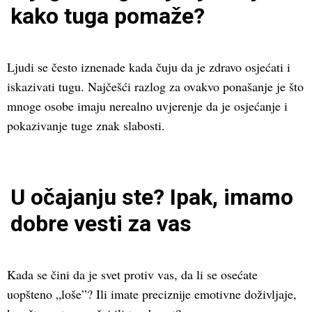
kako tuga pomaže?
Ljudi se često iznenade kada čuju da je zdravo osjećati i
iskazivati tugu. Najčešći razlog za ovakvo ponašanje je što
mnoge osobe imaju nerealno uvjerenje da je osjećanje i
pokazivanje tuge znak slabosti.
U očajanju ste? Ipak, imamo
dobre vesti za vas
Kada se čini da je svet protiv vas, da li se osećate
uopšteno „loše”? Ili imate preciznije emotivne doživljaje,