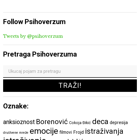
Follow Psihoverzum
Tweets by @psihoverzum
Pretraga Psihoverzuma
Oznake:
deca
Borenović
anksioznost
depresija
Cokoja Đikić
emocije
istraživanja
Frojd
filmovi
društvene mreže