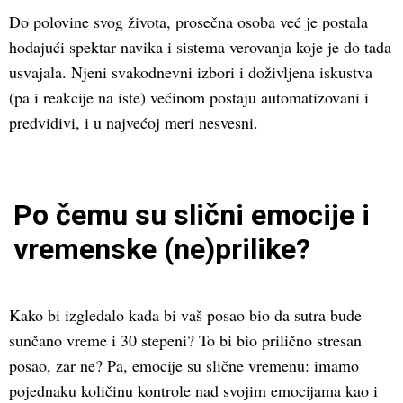
Do polovine svog života, prosečna osoba već je postala
hodajući spektar navika i sistema verovanja koje je do tada
usvajala. Njeni svakodnevni izbori i doživljena iskustva
(pa i reakcije na iste) većinom postaju automatizovani i
predvidivi, i u najvećoj meri nesvesni.
Po čemu su slični emocije i
vremenske (ne)prilike?
Kako bi izgledalo kada bi vaš posao bio da sutra bude
sunčano vreme i 30 stepeni? To bi bio prilično stresan
posao, zar ne? Pa, emocije su slične vremenu: imamo
pojednaku količinu kontrole nad svojim emocijama kao i