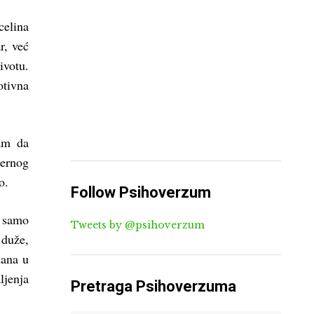
celina
r, već
ivotu.
otivna
nam da
mernog
o.
Follow Psihoverzum
u samo
Tweets by @psihoverzum
 duže,
dana u
ljenja
Pretraga Psihoverzuma