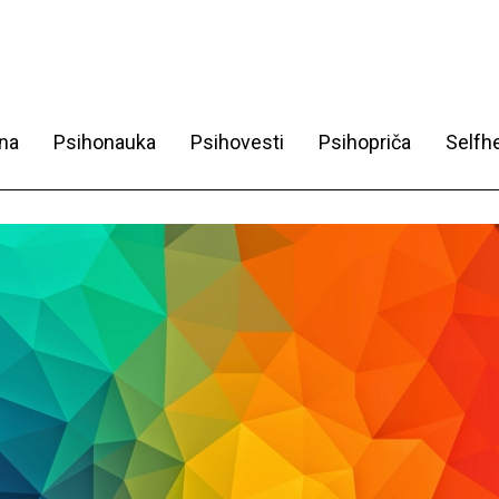
na
Psihonauka
Psihovesti
Psihopriča
Selfhe