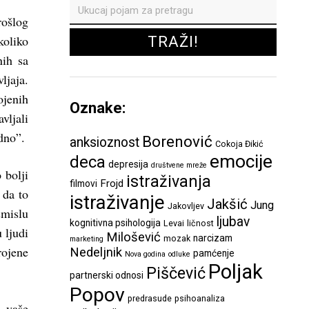
rošlog
koliko
nih sa
ljaja.
ojenih
Oznake:
vljali
edno”.
Borenović
anksioznost
Cokoja Đikić
emocije
deca
depresija
društvene mreže
 bolji
istraživanja
Frojd
filmovi
 da to
istraživanje
Jakšić
Jung
Jakovljev
smislu
ljubav
kognitivna psihologija
Levai
ličnost
 ljudi
Milošević
narcizam
mozak
marketing
rojene
Nedeljnik
pamćenje
Nova godina
odluke
Poljak
Piščević
partnerski odnosi
Popov
predrasude
psihoanaliza
a vaše