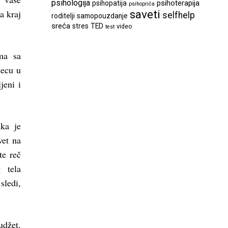
psihologija
psihoterapija
psihopatija
psihopriča
a kraj
saveti
selfhelp
roditelji
samopouzdanje
sreća
stres
TED
video
test
ma sa
decu u
jeni i
uka je
vet na
te reč
 tela
sledi,
udžet,