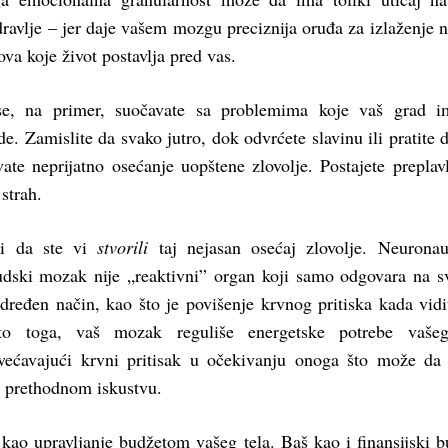
dravlje – jer daje vašem mozgu preciznija oruđa za izlaženje n
ova koje život postavlja pred vas.
se, na primer, suočavate sa problemima koje vaš grad i
. Zamislite da svako jutro, dok odvrćete slavinu ili pratite 
vate neprijatno osećanje uopštene zlovolje. Postajete preplavl
 strah.
ći da ste vi
stvorili
taj nejasan osećaj zlovolje. Neurona
udski mozak nije „reaktivni” organ koji samo odgovara na s
dređen način, kao što je povišenje krvnog pritiska kada vidi
to toga, vaš mozak reguliše energetske potrebe vašeg
većavajući krvni pritisak u očekivanju onoga što može da 
 prethodnom iskustvu.
kao upravljanje budžetom vašeg tela. Baš kao i finansijski b