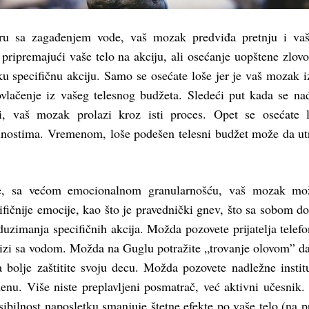
ru sa zagađenjem vode, vaš mozak predviđa pretnju i vaš
, pripremajući vaše telo na akciju, ali osećanje uopštene zlovo
u specifičnu akciju. Samo se osećate loše jer je vaš mozak i
vlačenje iz vašeg telesnog budžeta. Sledeći put kada se na
iji, vaš mozak prolazi kroz isti proces. Opet se osećate 
lnostima. Vremenom, loše podešen telesni budžet može da ut
ne, sa većom emocionalnom granularnošću, vaš mozak mo
ifičnije emocije, kao što je pravednički gnev, što sa sobom do
uzimanja specifičnih akcija. Možda pozovete prijatelja telef
rizi sa vodom. Možda na Guglu potražite „trovanje olovom” da
 bolje zaštitite svoju decu. Možda pozovete nadležne institu
enu. Više niste preplavljeni posmatrač, već aktivni učesnik.
sibilnost naposletku smanjuje štetne efekte po vaše telo (na p