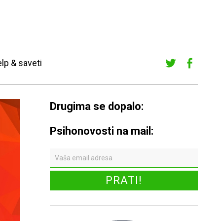
lp & saveti
Twitte
Faceb
r
ook
Drugima se dopalo:
Psihonovosti na mail: