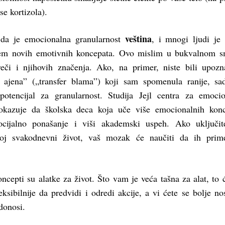
se kortizola).
veština
 da je emocionalna granularnost
, i mnogi ljudi j
jem novih emotivnih koncepata. Ovo mislim u bukvalnom s
eči i njihovih značenja. Ako, na primer, niste bili upozn
 ajena” („transfer blama”) koji sam spomenula ranije, sa
potencijal za granularnost. Studija Jejl centra za emoci
 pokazuje da školska deca koja uče više emocionalnih kon
ocijalno ponašanje i viši akademski uspeh. Ako uključit
oj svakodnevni život, vaš mozak će naučiti da ih prime
cepti su alatke za život. Što vam je veća tašna za alat, to 
sibilnije da predvidi i odredi akcije, a vi ćete se bolje nos
donosi.