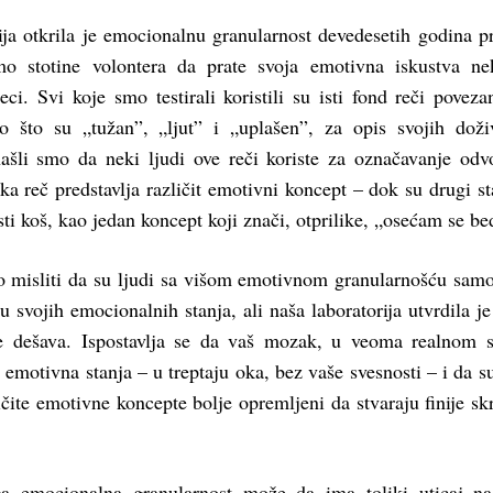
ija otkrila je emocionalnu granularnost devedesetih godina p
mo stotine volontera da prate svoja emotivna iskustva ne
eci. Svi koje smo testirali koristili su isti fond reči poveza
o što su „tužan”, „ljut” i „uplašen”, za opis svojih doživ
šli smo da neki ljudi ove reči koriste za označavanje odv
ka reč predstavlja različit emotivni koncept – dok su drugi sta
isti koš, kao jedan koncept koji znači, otprilike, „osećam se b
lo misliti da su ljudi sa višom emotivnom granularnošću samo
 svojih emocionalnih stanja, ali naša laboratorija utvrdila je
se dešava. Ispostavlja se da vaš mozak, u veoma realnom 
emotivna stanja – u treptaju oka, bez vaše svesnosti – i da su
ičite emotivne koncepte bolje opremljeni da stvaraju finije sk
ga emocionalna granularnost može da ima toliki uticaj n