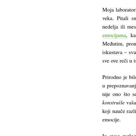
Moja laborator
veka. Pitali s
nedelja ili mes
emocijama
, ka
Međutim, prona
iskustava – sva
sve ove reči u 
Prirodno je bi
u prepoznavanju
nije ono što 
konstruiše
vaša 
koji nauče razl
emocije.
Iz ovog razlo