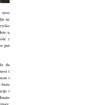
 nivo
lje ne
zvršio
đete u
loše i
re put
že da
nosi i
onom i
 biste
cije i
 Imate
rimer,