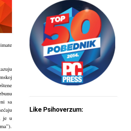
 imate
azuju
amskoj
pštene
uzbunu
eni sa
Like Psihoverzum:
ećaju
a je u
ama”).