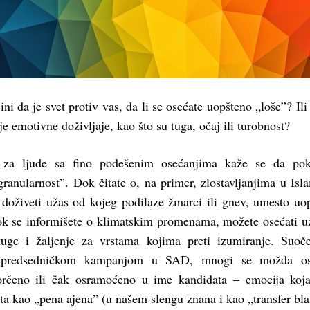
ini da je svet protiv vas, da li se osećate uopšteno „loše”? Ili
je emotivne doživljaje, kao što su tuga, očaj ili turobnost?
, za ljude sa fino podešenim osećanjima kaže se da pok
ranularnost”. Dok čitate o, na primer, zlostavljanjima u Isl
 doživeti užas od kojeg podilaze žmarci ili gnev, umesto uo
ok se informišete o klimatskim promenama, možete osećati 
uge i žaljenje za vrstama kojima preti izumiranje. Suoč
 predsedničkom kampanjom u SAD, mnogi se možda os
orčeno ili čak osramoćeno u ime kandidata ­– emocija koj
a kao „pena ajena” (u našem slengu znana i kao „transfer bl