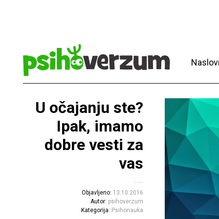
Naslov
U očajanju ste?
Ipak, imamo
dobre vesti za
vas
Objavljeno:
13.10.2016
Autor:
psihoverzum
Kategorija:
Psihonauka