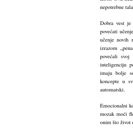
nepotrebne tala
Dobra vest je
povećati učen
učenje novih r
izrazom „pena
povećali svoj 
inteligenciju
imaju bolje s
koncepte u sv
automatski.
Emocionalni kon
mozak moći flek
onim što život 