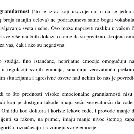
granularnost
(što je izraz koji ukazuje na to da se jedna 
eg broja manjih delova) ne podrazumeva samo bogat vokabula
življavanje sveta i sebe. Ovo može napraviti razliku u vašem ž
ji sve više naučnih dokaza o tome da su precizno skrojena em
za vas, čak i ako su negativna.
o studija, fino istančane, neprijatne emocije omogućuju 
 u regulaciji svojih emocija, smanjuju verovatnoću preko
nim situacijama i agresivne osvete nad nekim ko nas je povredi
i to što prednosti visoke emocionalne granularnosti nis
udi koji je dostignu takođe imaju veću verovatnoću da vode
. Oni idu kod doktora i koriste lekove ređe, i provode manje 
ijenti sa rakom, na primer, imaju manje nivoe štetnog zapa
egorišu, označavaju i razumeju svoje emocije.