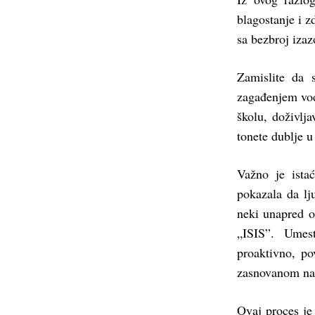
blagostanje i z
sa bezbroj izaz
Zamislite da 
zagađenjem vode
školu, doživlja
tonete dublje u
Važno je ista
pokazala da lj
neki unapred o
„ISIS”. Umes
proaktivno, po
zasnovanom na
Ovaj proces je 