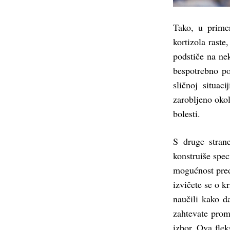
Tako, u prime
kortizola raste
podstiče na nek
bespotrebno po
sličnoj situac
zarobljeno oko
bolesti.
S druge stra
konstruiše spec
mogućnost pred
izvičete se o k
naučili kako da
zahtevate prom
izbor. Ova flek