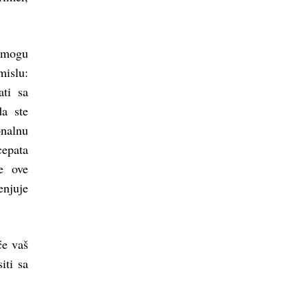
e mogu
mislu:
ati sa
da ste
onalnu
cepata
e ove
njuje
će vaš
iti sa