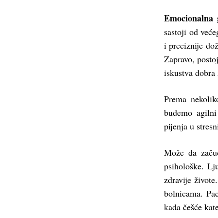
Emocionalna 
sastoji od već
i preciznije do
Zapravo, posto
iskustva dobra 
Prema nekolik
budemo agilni
pijenja u stres
Može da začud
psihološke. Lj
zdravije živote
bolnicama. Pac
kada češće kat