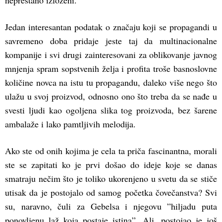
neprestano izloženi.
Jedan interesantan podatak o značaju koji se propagandi u
savremeno doba pridaje jeste taj da multinacionalne
kompanije i svi drugi zainteresovani za oblikovanje javnog
mnjenja spram sopstvenih želja i profita troše basnoslovne
količine novca na istu tu propagandu, daleko više nego što
ulažu u svoj proizvod, odnosno ono što treba da se nađe u
svesti ljudi kao ogoljena slika tog proizvoda, bez šarene
ambalaže i lako pamtljivih melodija.
Ako ste od onih kojima je cela ta priča fascinantna, morali
ste se zapitati ko je prvi došao do ideje koje se danas
smatraju nečim što je toliko ukorenjeno u svetu da se stiče
utisak da je postojalo od samog početka čovečanstva? Svi
su, naravno, čuli za Gebelsa i njegovu ”hiljadu puta
ponovljenu laž koja postaje istina”. Ali, postojao je još