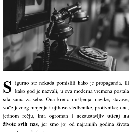
S
igurno ste nekada pomislili kako je propaganda, ili
kako god je nazvali, u ova moderna vremena postala
sila sama za sebe. Ona kreira mišljenja, navike, stavove,
vođe javnog mnjenja i njihove sledbenike, protivnike; ona,
uticaj na
jednom rečju, ima ogroman i nezaustavljiv
živote svih nas
, jer smo joj od najranijih godina života