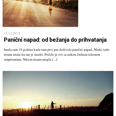
15.12.2013
Panični napad: od bežanja do prihvatanja
Imala sam 19 godina kada sam prvi put doživela panični napad. Mada, tada
nisam znala šta me je snašlo. Počelo je sve sa nekim čudnim telesnim
simptomima. Nikom nisam mogla […]