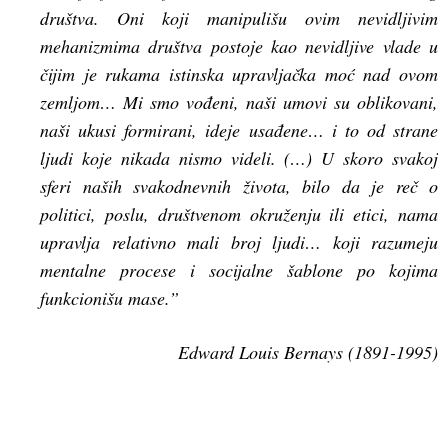
društva. Oni koji manipulišu ovim nevidljivim
mehanizmima društva postoje kao nevidljive vlade u
čijim je rukama istinska upravljačka moć nad ovom
zemljom… Mi smo vođeni, naši umovi su oblikovani,
naši ukusi formirani, ideje usađene… i to od strane
ljudi koje nikada nismo videli. (…) U skoro svakoj
sferi naših svakodnevnih života, bilo da je reč o
politici, poslu, društvenom okruženju ili etici, nama
upravlja relativno mali broj ljudi… koji razumeju
mentalne procese i socijalne šablone po kojima
funkcionišu mase.”
Edward
Louis
Bernays
(1891-1995)