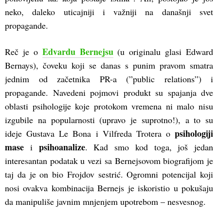
neko, daleko uticajniji i važniji na današnji svet
propagande.
Edvardu Bernejsu
Reč je o
(u originalu glasi Edward
Bernays), čoveku koji se danas s punim pravom smatra
jednim od začetnika PR-a (”public relations”) i
propagande. Navedeni pojmovi produkt su spajanja dve
oblasti psihologije koje protokom vremena ni malo nisu
izgubile na popularnosti (upravo je suprotno!), a to su
psihologiji
ideje Gustava Le Bona i Vilfreda Trotera o
mase
psihoanalize
i
. Kad smo kod toga, još jedan
interesantan podatak u vezi sa Bernejsovom biografijom je
taj da je on bio Frojdov sestrić. Ogromni potencijal koji
nosi ovakva kombinacija Bernejs je iskoristio u pokušaju
da manipuliše javnim mnjenjem upotrebom – nesvesnog.