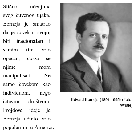
Slično učenjima
svog čuvenog ujaka,
Bernejs je smatrao
da je čovek u svojoj
iracionalan
biti
i
samim tim vrlo
opasan, stoga se
njime mora
manipulisati. Ne
samo čovekom kao
individuom, nego
Edvard Bernejs (1891-1995) (Foto:
čitavim društvom.
Whale)
Frojdove ideje je
Bernejs učinio vrlo
popularnim u Americi.