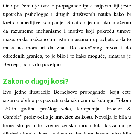
Ono po čemu je tvorac propagande ipak najpoznatiji jeste
upotreba psihologije i drugih društvenih nauka kako bi
kreirao ubedljive kampanje. Smatrao je da, ako možemo
da razumemo mehanizme i motive koji pokreću umove
masa, onda možemo tim istim masama i upravljati, a da to
masa ne mora ni da zna. Do određenog nivoa i do
određenih granica, to je bilo i te kako moguće, smatrao je
Bernejs, pa i vrlo poželjno.
Zakon o dugoj kosi?
Evo jedne ilustracije Bernejsove propagande, koju ćete
sigurno obilno prepoznati u današnjem marketingu. Tokom
’20-ih godina prošlog veka, kompanija ”Procter &
mrežice za kosu
Gamble” proizvodila je
. Nevolja je bila u
tome što je u to vreme ženska moda bila takva da je
diktirala kratku kosu, a žene sa kratkom kosom nisu bile