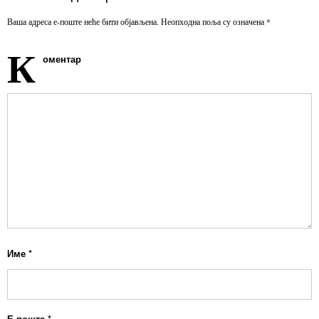
Ваша адреса е-поште неће бити објављена.
Неопходна поља су означена
*
К
оментар
Име
*
Е-пошта
*