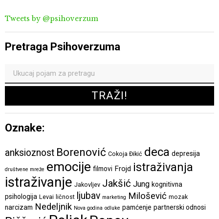
Tweets by @psihoverzum
Pretraga Psihoverzuma
Oznake:
deca
Borenović
anksioznost
depresija
Cokoja Đikić
emocije
istraživanja
Frojd
filmovi
društvene mreže
istraživanje
Jakšić
Jung
kognitivna
Jakovljev
ljubav
Milošević
psihologija
Levai
ličnost
mozak
marketing
Nedeljnik
narcizam
pamćenje
partnerski odnosi
Nova godina
odluke