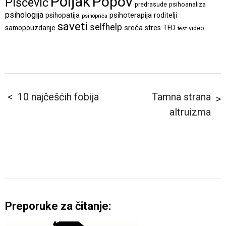
Poljak
Popov
Piščević
predrasude
psihoanaliza
psihologija
psihoterapija
psihopatija
roditelji
psihopriča
saveti
selfhelp
sreća
samopouzdanje
stres
TED
video
test
10 najčešćih fobija
Tamna strana
altruizma
Preporuke za čitanje: