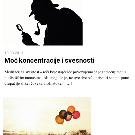
13.03.2013
Moć koncentracije i svesnosti
Meditacija i svesnost – reči koje najčešće povezujemo sa joga učenjima ili
budističkim monasima. Ali, moguće je, uz ove dve reči, prisetiti se i potpuno
drugačije slike: čoveka u „dirstoker“ […]