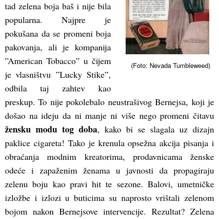
tad zelena boja baš i nije bila
popularna. Najpre je
pokušana da se promeni boja
pakovanja, ali je kompanija
”American Tobacco” u čijem
(Foto: Nevada Tumbleweed)
je vlasništvu ”Lucky Stike”,
odbila taj zahtev kao
preskup. To nije pokolebalo neustrašivog Bernejsa, koji je
došao na ideju da ni manje ni više nego promeni čitavu
žensku modu tog doba
, kako bi se slagala uz dizajn
paklice cigareta! Tako je krenula opsežna akcija pisanja i
obraćanja modnim kreatorima, prodavnicama ženske
odeće i zapaženim ženama u javnosti da propagiraju
zelenu boju kao pravi hit te sezone. Balovi, umetničke
izložbe i izlozi u buticima su naprosto vrištali zelenom
bojom nakon Bernejsove intervencije. Rezultat? Zelena