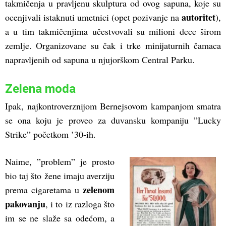
takmičenja u pravljenu skulptura od ovog sapuna, koje su
autoritet
ocenjivali istaknuti umetnici (opet pozivanje na
),
a u tim takmičenjima učestvovali su milioni dece širom
zemlje. Organizovane su čak i trke minijaturnih čamaca
napravljenih od sapuna u njujorškom Central Parku.
Zelena moda
Ipak, najkontroverznijom Bernejsovom kampanjom smatra
se ona koju je proveo za duvansku kompaniju ”Lucky
Strike” početkom ’30-ih.
Naime, ”problem” je prosto
bio taj što žene imaju averziju
zelenom
prema cigaretama u
pakovanju
, i to iz razloga što
im se ne slaže sa odećom, a