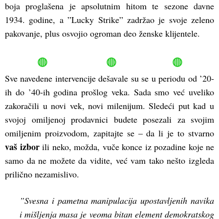
boja proglašena je apsolutnim hitom te sezone davne
1934. godine, a ”Lucky Strike” zadržao je svoje zeleno
pakovanje, plus osvojio ogroman deo ženske klijentele.
◍ ◍ ◍
Sve navedene intervencije dešavale su se u periodu od ’20-
ih do ’40-ih godina prošlog veka. Sada smo već uveliko
zakoračili u novi vek, novi milenijum. Sledeći put kad u
svojoj omiljenoj prodavnici budete posezali za svojim
omiljenim proizvodom, zapitajte se – da li je to stvarno
vaš izbor
ili neko, možda, vuče konce iz pozadine koje ne
samo da ne možete da vidite, već vam tako nešto izgleda
prilično nezamislivo.
”Svesna i pametna manipulacija upostavljenih navika
i mišljenja masa je veoma bitan element demokratskog