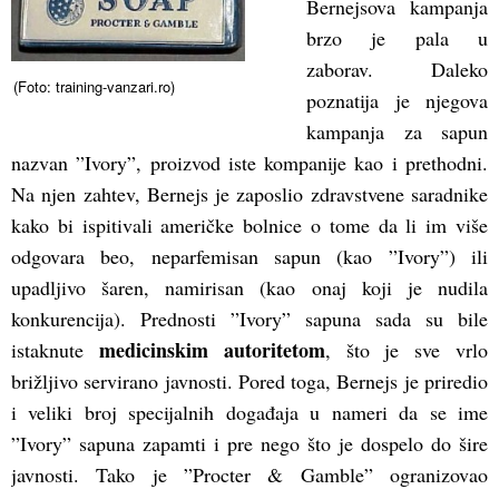
Bernejsova kampanja
brzo je pala u
zaborav. Daleko
(Foto: training-vanzari.ro)
poznatija je njegova
kampanja za sapun
nazvan ”Ivory”, proizvod iste kompanije kao i prethodni.
Na njen zahtev, Bernejs je zaposlio zdravstvene saradnike
kako bi ispitivali američke bolnice o tome da li im više
odgovara beo, neparfemisan sapun (kao ”Ivory”) ili
upadljivo šaren, namirisan (kao onaj koji je nudila
konkurencija). Prednosti ”Ivory” sapuna sada su bile
medicinskim autoritetom
istaknute
, što je sve vrlo
brižljivo servirano javnosti. Pored toga, Bernejs je priredio
i veliki broj specijalnih događaja u nameri da se ime
”Ivory” sapuna zapamti i pre nego što je dospelo do šire
javnosti. Tako je ”Procter & Gamble” ogranizovao