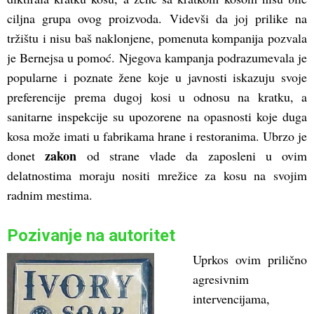
ciljna grupa ovog proizvoda. Videvši da joj prilike na
tržištu i nisu baš naklonjene, pomenuta kompanija pozvala
je Bernejsa u pomoć. Njegova kampanja podrazumevala je
popularne i poznate žene koje u javnosti iskazuju svoje
preferencije prema dugoj kosi u odnosu na kratku, a
sanitarne inspekcije su upozorene na opasnosti koje duga
kosa može imati u fabrikama hrane i restoranima. Ubrzo je
zakon
donet
od strane vlade da zaposleni u ovim
delatnostima moraju nositi mrežice za kosu na svojim
radnim mestima.
Pozivanje na autoritet
Uprkos ovim prilično
agresivnim
intervencijama,