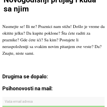
sa njim
Nasmejte se! Ili ne? Praznici nam stižu! Došlo je vreme da
okitite jelku? Da kupite poklone? Šta ćete raditi za
praznike? Gde ćete ići? Sa kim? Postajete li
neraspoloženiji sa svakim novim pitanjem ove vrste? Da?
Znajte, niste sami.
Drugima se dopalo:
Psihonovosti na mail: