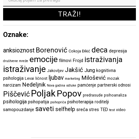
Oznake:
deca
Borenović
anksioznost
depresija
Cokoja Đikić
emocije
istraživanja
Frojd
filmovi
društvene mreže
istraživanje
Jakšić
Jung
kognitivna
Jakovljev
ljubav
Milošević
psihologija
Levai
ličnost
mozak
marketing
Nedeljnik
narcizam
pamćenje
partnerski odnosi
Nova godina
odluke
Poljak
Popov
Piščević
predrasude
psihoanaliza
psihologija
psihoterapija
psihopatija
roditelji
psihopriča
saveti
selfhelp
sreća
samopouzdanje
stres
TED
video
test