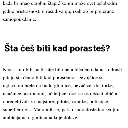
kada bi imao čarobni štapić kojim može svet osloboditi
jedne pristrasnosti u rasuđivanju, izabrao bi preterano
samopouzdanje.
Šta ćeš biti kad porasteš?
Kada smo bili mali, nije bilo neuobičajeno da nas odrasli
pitaju šta ćemo biti kad porastemo. Devojčice su
uglavnom htele da budu glumice, pevačice, doktorke,
naučnice, astronomi, učiteljice, dok su se dečaci obično
opredeljivali za majstore, pilote, vojnike, policajce,
superheroje… Malo njih je, pak, ostalo dosledno svojim
ambicijama u godinama koje dolaze.