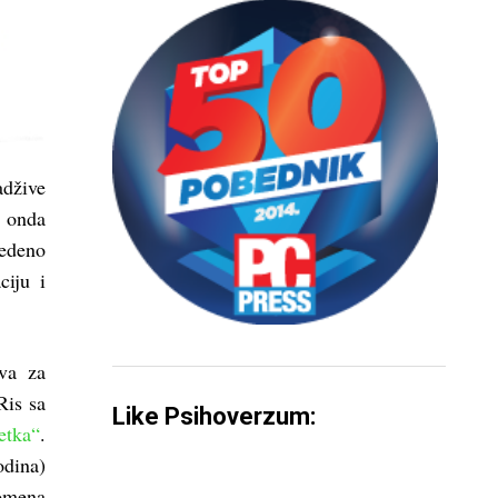
adžive
, onda
edeno
ciju i
tva za
Ris sa
Like Psihoverzum:
etka“
.
odina)
romena