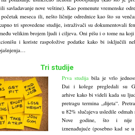
 ili savladavanje nove veštine). Kao pomenute vremenske odr
početak meseca ili, nešto ličnije odrednice kao što su venčan
upno tri sprovedene studije, istraživači su dokumentovali f
među velikim brojem ljudi i ciljeva. Oni pišu i o tome na koji
kcionišu i koriste raspoložive podatke kako bi isključili n
objašnjenja…
Tri studije
Prva studija
bila je vrlo jednos
Dai i kolege pregledali su G
arhive kako bi videli kada su ljud
pretragu termina „dijeta“. Pretr
u 82% slučajeva usledile odmah
Nove godine, što i nije
iznenađujuće (posebno kad se u