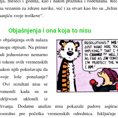
ja, meseci i godina, kao i nakon praznika i rođendana. Reč
a vezanim za zdrave navike, već i za stvari kao što su „želim
anjiću svoje troškove“.
Objašnjenja i ona koja to nisu
o objašnjenja ovih nalaza
mogu otpisati. Na primer
udi jednostavno nemarno
li tokom ovih vremenskih
nakon njih pokušavaju da
voje loše ponašanje?
 Ovi rezultati nisu se
promenili kada su se
drljivosti uklonili iz
raživanja. Dodatne analize nisu pokazale padove aspirac
posredno pre početka vremenskih odrednica. Isključuje