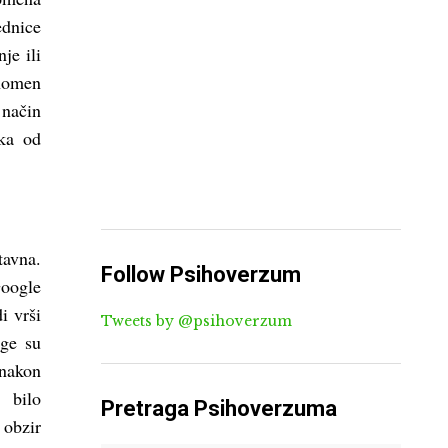
ednice
je ili
enomen
 način
eka od
tavna.
Follow Psihoverzum
oogle
i vrši
Tweets by @psihoverzum
age su
 nakon
 bilo
Pretraga Psihoverzuma
 obzir