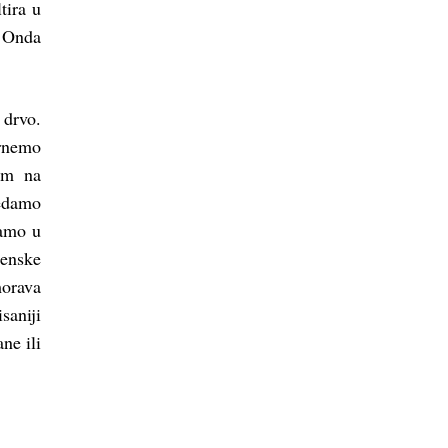
tira u
. Onda
 drvo.
vrnemo
im na
edamo
damo u
menske
morava
saniji
ne ili