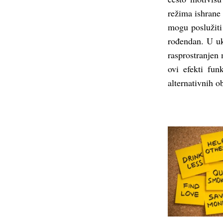
režima ishrane
mogu poslužiti 
rođendan. U uk
rasprostranjen 
ovi efekti fun
alternativnih 