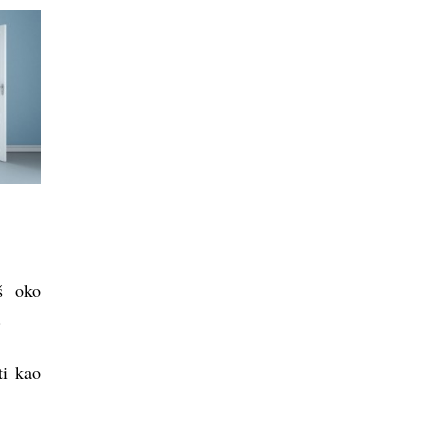
 oko
.
ti kao