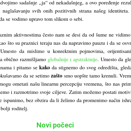
dvojimo sadašnje „ja“ od nekadašnjeg, a ovo poređenje rezul
i naglašavanju svih onih pozitivnih strana našeg identiteta
a se vodimo upravo tom slikom o sebi.
aznim aktivnostima često nam se desi da od šume ne vidimo
ao što su praznici teraju nas da napravimo pauzu i da se os
 Umesto da mislimo u konrektnim pojmovima, orijentisan
ada obično razmišljamo
globalnije i apstraktnije
. Umesto da gl
kako
 nama i pitamo se
da stignemo do svog odredišta, gle
zašto
pokušavamo da se setimo
smo uopšte tamo krenuli. Vre
mogu ometati našu linearnu percepciju vremena, što nas pri
nemo i razmotrimo svoje ciljeve. Zatim možemo postati motivi
ve ispunimo, bez obzira da li želimo da promenimo način ishra
olji roditelj.
Novi počeci