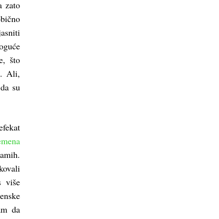
a zato
obično
asniti
oguće
e, što
. Ali,
 da su
efekat
emena
samih.
kovali
 više
menske
nam da