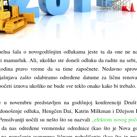
uelna šala o novogodišnjim odlukama jeste ta da one ne n
i mamurluk. Ali, ukoliko ste doneli odluku da radite na sebi
odina pravo vreme da sa time započnete. Nedavno sprov
bjašnjava zašto odabiramo određene datume za ličnu renova
četi iznova ukoliko ne bude sve teklo onako kako bi trebalo.
e u novembru predstavljen na godišnjoj konferenciji Druš
 donošenje odluka, Hengčen Dai, Katrin Milkman i Džejson 
Pensilvaniji uočili su nešto što su nazvali
„efektom novog poč
 da nas određene vremenske odrednice (kao što je Nova g
u na ponašanje usmereno ličnom poboljšanju (kao što je p