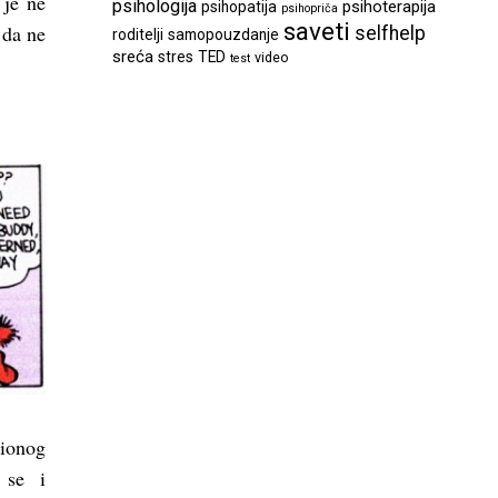
 je ne
psihologija
psihoterapija
psihopatija
psihopriča
saveti
 da ne
selfhelp
roditelji
samopouzdanje
sreća
stres
TED
video
test
ionog
 se i