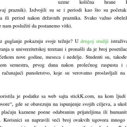
uzme količna hrane k
vaj praznik). Izdvojili su se i periodi kao što su početa
ca ili period nakon državnih praznika. Svako važno obele
 nam poslužiti da postanemo vitki.
oz guglanje pokazuju svoje težnje? U
drugoj studiji
istraživ
ranja u univerzitetskoj teretani i pronašli da je broj posetilac
etkom nove godine, meseca i nedelje. Studenti su, takođe
tkom semestra, prvog dana nakon prolećnog raspusta i 
računajući punoletstvo, koje su verovatno proslavljali na
oristila je podatke sa web sajta stickK.com, na kom ljudi
vore“, gde se obavezuju na ispunjenje svojih ciljeva, a ukol
 plaćaju kaznene poene odabranim prijateljima ili humani
. Korisnici su napravili veći broj ovakvih ugovora mnogo