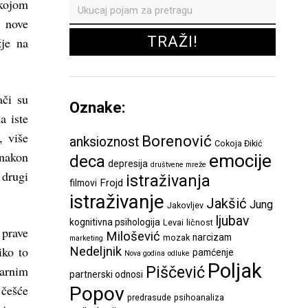
ojom
k nove
žje na
ači su
Oznake:
a iste
, više
Borenović
anksioznost
Cokoja Đikić
nakon
emocije
deca
depresija
društvene mreže
 drugi
istraživanja
Frojd
filmovi
istraživanje
Jakšić
Jung
Jakovljev
ljubav
kognitivna psihologija
Levai
ličnost
 prave
Milošević
narcizam
mozak
marketing
iko to
Nedeljnik
pamćenje
Nova godina
odluke
Poljak
tarnim
Piščević
partnerski odnosi
 češće
Popov
predrasude
psihoanaliza