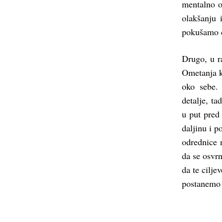
mentalno o
olakšanju 
pokušamo d
Drugo, u r
Ometanja k
oko sebe.
detalje, t
u put pred
daljinu i 
odrednice 
da se osvr
da te cilje
postanemo b