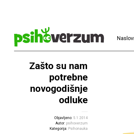
Naslov
Zašto su nam
potrebne
novogodišnje
odluke
Objavljeno:
5.1.2014
Autor:
psihoverzum
Kategorija:
Psihonauka