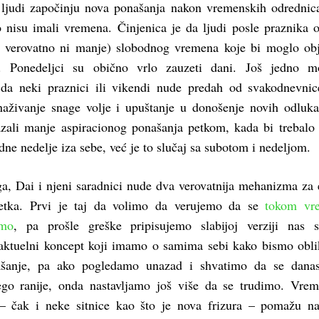
 ljudi započinju nova ponašanja nakon vremenskih odrednic
to nisu imali vremena. Činjenica je da ljudi posle praznika 
 verovatno ni manje) slobodnog vremena koje bi moglo obj
. Ponedeljci su obično vrlo zauzeti dani. Još jedno m
 da neki praznici ili vikendi nude predah od svakodnevnic
živanje snage volje i upuštanje u donošenje novih odluka
azali manje aspiracionog ponašanja petkom, kada bi trebalo
adne nedelje iza sebe, već je to slučaj sa subotom i nedeljom.
a, Dai i njeni saradnici nude dva verovatnija mehanizma za 
etka. Prvi je taj da volimo da verujemo da se
tokom vr
amo
, pa prošle greške pripisujemo slabijoj verziji nas 
aktuelni koncept koji imamo o samima sebi kako bismo obli
ašanje, pa ako pogledamo unazad i shvatimo da se danas
go ranije, onda nastavljamo još više da se trudimo. Vre
 – čak i neke sitnice kao što je nova frizura – pomažu 