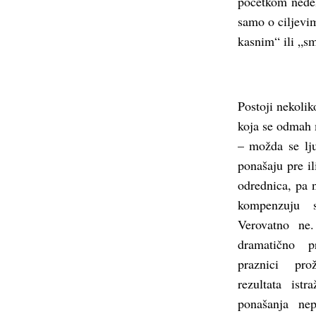
početkom nedel
samo o ciljevim
kasnim“ ili „sm
Postoji nekolik
koja se odmah 
– možda se lj
ponašaju pre i
odrednica, pa 
kompenzuju s
Verovatno ne.
dramatično 
praznici prož
rezultata ist
ponašanja ne