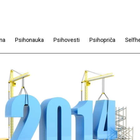
na
Psihonauka
Psihovesti
Psihopriča
Selfhe