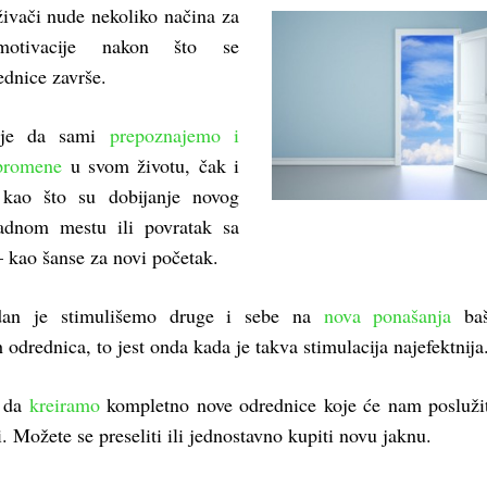
živači nude nekoliko načina za
 motivacije nakon što se
dnice završe.
je da sami
prepoznajemo i
 promene
u svom životu, čak i
kao što su dobijanje novog
radnom mestu ili povratak sa
– kao šanse za novi početak.
dan je stimulišemo druge i sebe na
nova ponašanja
baš
odrednica, to jest onda kada je takva stimulacija najefektnija
e da
kreiramo
kompletno nove odrednice koje će nam posluži
. Možete se preseliti ili jednostavno kupiti novu jaknu.