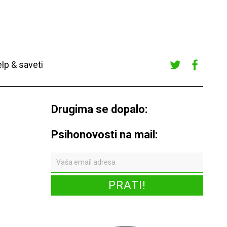
lp & saveti
Twitte
Faceb
r
ook
Drugima se dopalo:
Psihonovosti na mail: