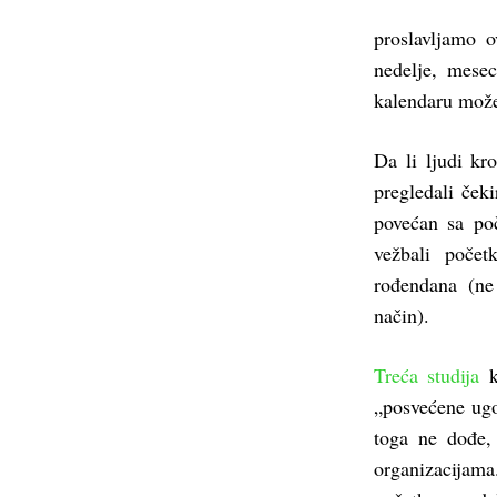
proslavljamo o
nedelje, mese
kalendaru može
Da li ljudi kr
pregledali čeki
povećan sa poč
vežbali poče
rođendana (ne 
način).
Treća studija
k
„posvećene ugo
toga ne dođe,
organizacijama