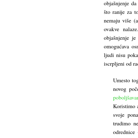
objašnjenje da
što ranije za 
nemaju više (a
ovakve nalaze
objašnjenje je
omogućava osna
ljudi nisu pok
iscrpljeni od r
Umesto tog
novog poč
poboljšav
Koristimo 
svoje pon
trudimo ne
odrednice