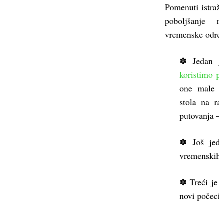
Pomenuti istra
poboljšanje
vremenske odre
✽ Jedan 
koristimo
one male 
stola na 
putovanja 
✽ Još je
vremenskih 
✽ Treći j
novi počeci