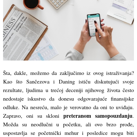
Šta, dakle, možemo da zaključimo iz ovog istraživanja?
Kao što Sančezova i Daning ističu diskutujući svoje
rezultate, ljudima u trećoj deceniji njihovog života često
nedostaje iskustvo da donesu odgovarajuće finansijske
odluke. Na nesreću, malo je verovatno da oni to uviđaju.
preteranom samopouzdanju
Zapravo, oni su skloni
.
Možda su neodlučni u početku, ali ovo brzo prođe,
uspostavlja se početnički mehur i posledice mogu biti