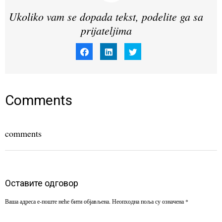
Ukoliko vam se dopada tekst, podelite ga sa
prijateljima
Click
Click
Click
to
to
to
share
share
share
on
on
on
Facebook
LinkedIn
Twitter
(Opens
(Opens
(Opens
in
in
in
new
new
new
window)
window)
window)
Comments
comments
Оставите одговор
Ваша адреса е-поште неће бити објављена.
Неопходна поља су означена
*