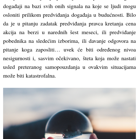
događaji na bazi svih onih signala na koje se ljudi mogu
osloniti prilikom predviđanja događaja u budućnosti. Bilo
da je u pitanju zadatak predviđanja pravca kretanja cena
akcija na berzi u narednih šest meseci, ili predviđanje
pobednika na sledećim izborima, ili davanje odgovora na
pitanje koga zaposliti… uvek će biti određenog nivoa
nesigurnosti i, sasvim očekivano, šteta koja može nastati
usled preteranog samopouzdanja u ovakvim situacijama
može biti katastrofalna.