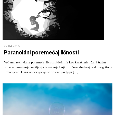
27.04.2015
Paranoidni poremećaj ličnosti
Već smo rekli da se poremećaj ličnosti definiše kao karakterističan i trajan
obrazac ponašanja, mišljenja i osećanja koji prilično odudaraju od onog što je
uobičajeno. Ovakve devijacije se obično javljaju […]