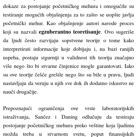
dokaze za postojanje početničkog mehura i omogućile su
testiranje mogućih objašnjenja za to zašto se uopšte javlja
početnički mehur. Kao objašnjenje autori navode proces
egzuberantno teoretisanje
koji su nazvali
. Ovo sugeriše
da ljudi često razvijaju sopstvene teorije o tome kako
interpretirati informacije koje dobijaju i, na bazi ranijih
uspeha, postaju sigurniji u validnost tih teorija značajno
više nego što bi stvarne činjenice mogle garantovati. Iako
su ove teorije češće grešile nego što su bile u pravu, ljudi
nastavljaju da veruju u njih sve dok ih dodatno iskustvo ne
nauči drugačije.
Prepoznajući ograničenja ove vrste laboratorijskih
istraživanja, Sančez i Daning odlučuju da testiraju
postojanje početničkog mehura preko veštine koja ljudima
možda treba u stvarnom svetu, poput finansijskih