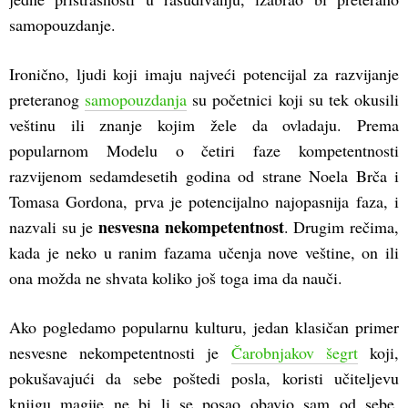
samopouzdanje.
Ironično, ljudi koji imaju najveći potencijal za razvijanje
preteranog
samopouzdanja
su početnici koji su tek okusili
veštinu ili znanje kojim žele da ovladaju. Prema
popularnom Modelu o četiri faze kompetentnosti
razvijenom sedamdesetih godina od strane Noela Brča i
Tomasa Gordona, prva je potencijalno najopasnija faza, i
nesvesna nekompetentnost
nazvali su je
. Drugim rečima,
kada je neko u ranim fazama učenja nove veštine, on ili
ona možda ne shvata koliko još toga ima da nauči.
Ako pogledamo popularnu kulturu, jedan klasičan primer
nesvesne nekompetentnosti je
Čarobnjakov šegrt
koji,
pokušavajući da sebe poštedi posla, koristi učiteljevu
knjigu magije ne bi li se posao obavio sam od sebe.