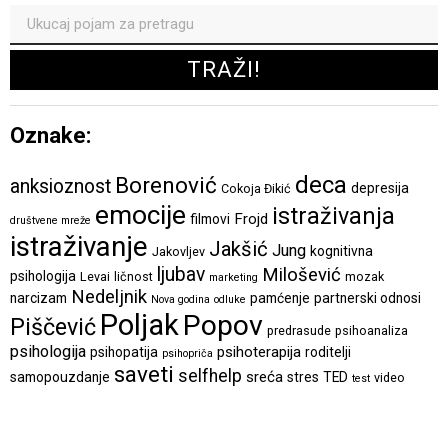
Oznake:
deca
Borenović
anksioznost
depresija
Cokoja Đikić
emocije
istraživanja
Frojd
filmovi
društvene mreže
istraživanje
Jakšić
Jung
kognitivna
Jakovljev
ljubav
Milošević
psihologija
Levai
ličnost
mozak
marketing
Nedeljnik
narcizam
pamćenje
partnerski odnosi
Nova godina
odluke
Poljak
Popov
Piščević
predrasude
psihoanaliza
psihologija
psihoterapija
psihopatija
roditelji
psihopriča
saveti
selfhelp
sreća
samopouzdanje
stres
TED
video
test