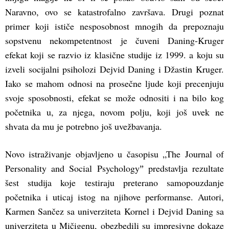
Naravno, ovo se katastrofalno završava. Drugi poznat
primer koji ističe nesposobnost mnogih da prepoznaju
sopstvenu nekompetentnost je čuveni Daning-Kruger
efekat koji se razvio iz klasične studije iz 1999. a koju su
izveli socijalni psiholozi Dejvid Daning i Džastin Kruger.
Iako se mahom odnosi na prosečne ljude koji precenjuju
svoje sposobnosti, efekat se može odnositi i na bilo kog
početnika u, za njega, novom polju, koji još uvek ne
shvata da mu je potrebno još uvežbavanja.
Novo istraživanje objavljeno u časopisu „The Journal of
Personality and Social Psychologyˮ predstavlja rezultate
šest studija koje testiraju preterano samopouzdanje
početnika i uticaj istog na njihove performanse. Autori,
Karmen Sančez sa univerziteta Kornel i Dejvid Daning sa
univerziteta u Mičigenu, obezbedili su impresivne dokaze