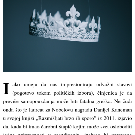
I
ako umeju da nas impresioniraju odvažni stavovi
(pogotovo tokom političkih izbora), činjenica je da
previše samopouzdanja može biti fatalna greška. Ne čudi
onda što je laureat za Nobelovu nagradu Danijel Kaneman
u svojoj knjizi „Razmišljati brzo ili sporoˮ iz 2011. izjavio
da, kada bi imao čarobni štapić kojim može svet osloboditi
jedne pristrasnosti u rasuđivanju, izabrao bi preterano