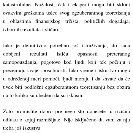
katastrofalne. Nažalost, čak i eksperti mogu biti skloni
ovakvim greškama usled svog egzuberantnog teoretisanja
u oblastima finansijskog tržišta, političkih događaja,
izbornih rezultata i slično.
Iako je definitivno potrebno još istraživanja, do sada
dobijeni rezultati ističu opasnosti preteranog
samopouzdanja, pogotovo kod ljudi koji tek počinju i
precenjuju svoje sposobnosti. Iako vreme i iskustvo mogu
u određenoj meri pomoći, ljudi moraju i da shvate da će
uvek biti podložni egzuberantnom teoretisanju bez obzira
na to koliko su ubeđeni da su iskusni.
Zato promislite dobro pre nego što donesete tu rizičnu
odluku o kojoj razmišljate. Nije isključeno da vam za nju
treba još iskustva.