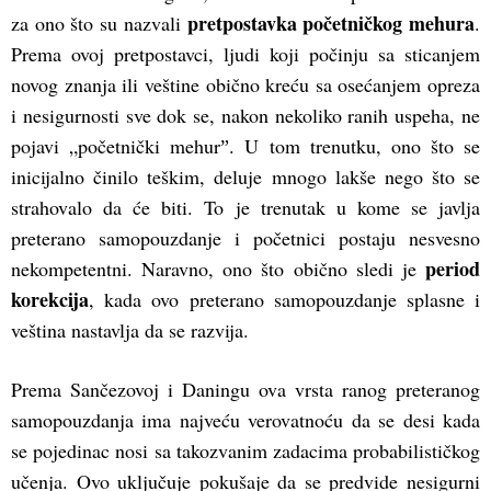
pretpostavka početničkog mehura
za ono što su nazvali
.
Prema ovoj pretpostavci, ljudi koji počinju sa sticanjem
novog znanja ili veštine obično kreću sa osećanjem opreza
i nesigurnosti sve dok se, nakon nekoliko ranih uspeha, ne
pojavi „početnički mehurˮ. U tom trenutku, ono što se
inicijalno činilo teškim, deluje mnogo lakše nego što se
strahovalo da će biti. To je trenutak u kome se javlja
preterano samopouzdanje i početnici postaju nesvesno
period
nekompetentni. Naravno, ono što obično sledi je
korekcija
, kada ovo preterano samopouzdanje splasne i
veština nastavlja da se razvija.
Prema Sančezovoj i Daningu ova vrsta ranog preteranog
samopouzdanja ima najveću verovatnoću da se desi kada
se pojedinac nosi sa takozvanim zadacima probabilističkog
učenja. Ovo uključuje pokušaje da se predvide nesigurni