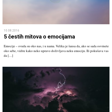
10.08.2016
5 čestih mitova o emocijama
Emocije – svuda su oko nas, i u nama. Velika je šansa da, ako se sada osvrnete
oko sebe, vidite kako neko upravo doživljava neku emociju. Ili pokušava vas
da […]