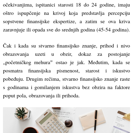
očekivanjima, ispitanici starosti 18 do 24 godine, imaju
oštro ispupčenje na krivoj koja predstavlja percepciju
sopstvene finansijske ekspertize, a zatim se ova kriva
zaravnjuje ili opada sve do srednjih godina (45-54 godina).
Čak i kada su stvarno finansijsko znanje, prihod i nivo
obrazovanja uzeti u obzir, dokaz za postojanje
„početničkog mehuraˮ ostao je jak. Međutim, kada se
posmatra finansijska pismenost, starost i iskustvo
pobeđuju. Drugim rečima, stvarno finansijsko znanje raste
s godinama i gomilanjem iskustva bez obzira na faktore
poput pola, obrazovanja ili prihoda.