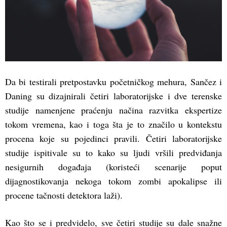
Da bi testirali pretpostavku početničkog mehura, Sančez i
Daning su dizajnirali četiri laboratorijske i dve terenske
studije namenjene praćenju načina razvitka ekspertize
tokom vremena, kao i toga šta je to značilo u kontekstu
procena koje su pojedinci pravili. Četiri laboratorijske
studije ispitivale su to kako su ljudi vršili predviđanja
nesigurnih događaja (koristeći scenarije poput
dijagnostikovanja nekoga tokom zombi apokalipse ili
procene tačnosti detektora laži).
Kao što se i predvidelo, sve četiri studije su dale snažne