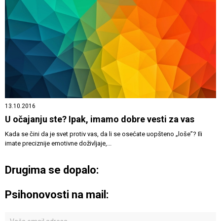
13.10.2016
U očajanju ste? Ipak, imamo dobre vesti za vas
Kada se čini da je svet protiv vas, da li se osećate uopšteno „loše”? Ili
imate preciznije emotivne doživljaje,...
Drugima se dopalo:
Psihonovosti na mail: