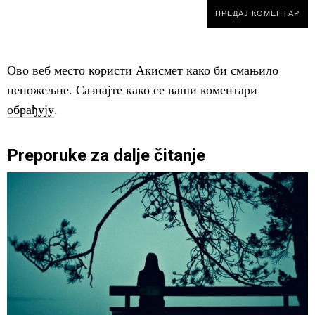
Ово веб место користи Акисмет како би смањило
непожељне.
Сазнајте како се ваши коментари
обрађују
.
Preporuke za dalje čitanje