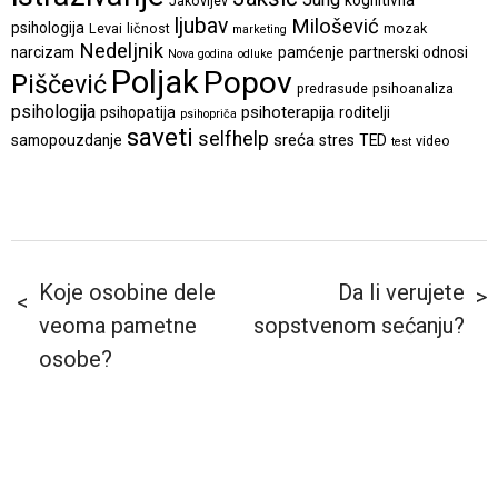
Jakovljev
ljubav
Milošević
psihologija
Levai
ličnost
mozak
marketing
Nedeljnik
narcizam
pamćenje
partnerski odnosi
Nova godina
odluke
Poljak
Popov
Piščević
predrasude
psihoanaliza
psihologija
psihoterapija
psihopatija
roditelji
psihopriča
saveti
selfhelp
sreća
samopouzdanje
stres
TED
video
test
Koje osobine dele
Da li verujete
veoma pametne
sopstvenom sećanju?
osobe?