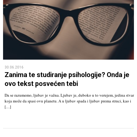
30.06.2016
Zanima te studiranje psihologije? Onda je
ovo tekst posvećen tebi
Da se razumemo, ljubav je važna. Ljubav je, duboko u to verujem, jedina stvar
koja može da spasi ovu planetu. A u ljubav spada i ljubav prema struci, kao i
[…]