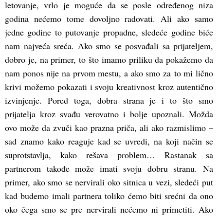
letovanje, vrlo je moguće da se posle određenog niza
godina nećemo tome dovoljno radovati. Ali ako samo
jedne godine to putovanje propadne, sledeće godine biće
nam najveća sreća. Ako smo se posvađali sa prijateljem,
dobro je, na primer, to što imamo priliku da pokažemo da
nam ponos nije na prvom mestu, a ako smo za to mi lično
krivi možemo pokazati i svoju kreativnost kroz autentično
izvinjenje. Pored toga, dobra strana je i to što smo
prijatelja kroz svađu verovatno i bolje upoznali. Možda
ovo može da zvuči kao prazna priča, ali ako razmislimo –
sad znamo kako reaguje kad se uvredi, na koji način se
suprotstavlja, kako rešava problem… Rastanak sa
partnerom takođe može imati svoju dobru stranu. Na
primer, ako smo se nervirali oko sitnica u vezi, sledeći put
kad budemo imali partnera toliko ćemo biti srećni da ono
oko čega smo se pre nervirali nećemo ni primetiti. Ako