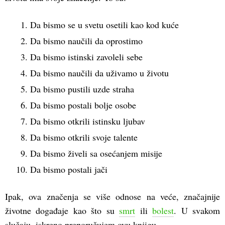
Da bismo se u svetu osetili kao kod kuće
Da bismo naučili da oprostimo
Da bismo istinski zavoleli sebe
Da bismo naučili da uživamo u životu
Da bismo pustili uzde straha
Da bismo postali bolje osobe
Da bismo otkrili istinsku ljubav
Da bismo otkrili svoje talente
Da bismo živeli sa osećanjem misije
Da bismo postali jači
Ipak, ova značenja se više odnose na veće, značajnije
životne događaje kao što su
smrt
ili
bolest
. U svakom
slučaju, iskreno preporučujem ovu knjigu.