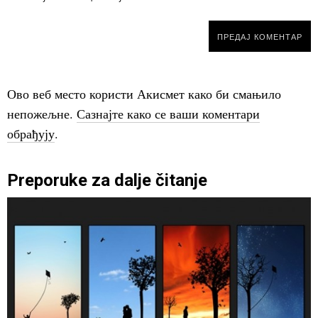
Ово веб место користи Акисмет како би смањило
непожељне.
Сазнајте како се ваши коментари
обрађују
.
Preporuke za dalje čitanje