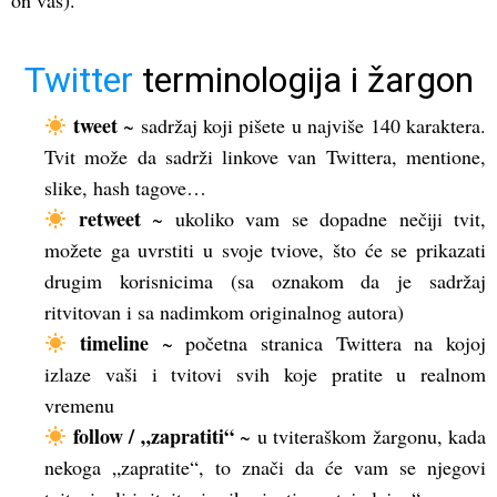
on vas).
Twitter
terminologija i žargon
tweet
~ sadržaj koji pišete u najviše 140 karaktera.
Tvit može da sadrži linkove van Twittera, mentione,
slike, hash tagove…
retweet
~ ukoliko vam se dopadne nečiji tvit,
možete ga uvrstiti u svoje tviove, što će se prikazati
drugim korisnicima (sa oznakom da je sadržaj
ritvitovan i sa nadimkom originalnog autora)
timeline
~ početna stranica Twittera na kojoj
izlaze vaši i tvitovi svih koje pratite u realnom
vremenu
follow / „zapratiti“
~ u tviteraškom žargonu, kada
nekoga „zapratite“, to znači da će vam se njegovi