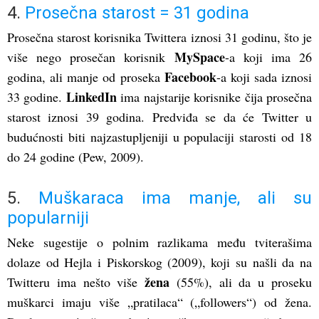
4.
Prosečna starost = 31 godina
Prosečna starost korisnika Twittera iznosi 31 godinu, što je
MySpace
više nego prosečan korisnik
-a koji ima 26
Facebook
godina, ali manje od proseka
-a koji sada iznosi
LinkedIn
33 godine.
ima najstarije korisnike čija prosečna
starost iznosi 39 godina. Predviđa se da će Twitter u
budućnosti biti najzastupljeniji u populaciji starosti od 18
do 24 godine (Pew, 2009).
5.
Muškaraca ima manje, ali su
popularniji
Neke sugestije o polnim razlikama među tviterašima
dolaze od Hejla i Piskorskog (2009), koji su našli da na
žena
Twitteru ima nešto više
(55%), ali da u proseku
muškarci imaju više „pratilaca“ („followers“) od žena.