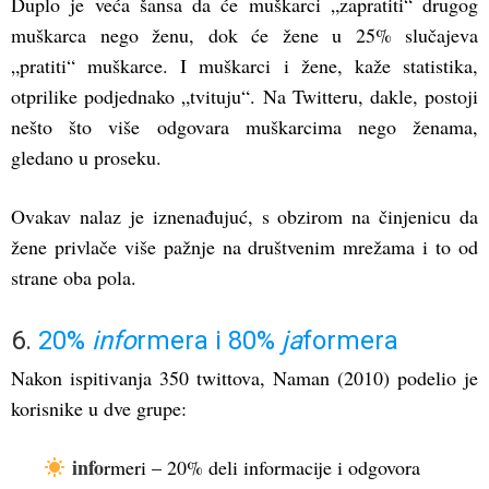
Duplo je veća šansa da će muškarci „zapratiti“ drugog
muškarca nego ženu, dok će žene u 25% slučajeva
„pratiti“ muškarce. I muškarci i žene, kaže statistika,
otprilike podjednako „tvituju“. Na Twitteru, dakle, postoji
nešto što više odgovara muškarcima nego ženama,
gledano u proseku.
Ovakav nalaz je iznenađujuć, s obzirom na činjenicu da
žene privlače više pažnje na društvenim mrežama i to od
strane oba pola.
6.
20%
info
rmera i 80%
ja
formera
Nakon ispitivanja 350 twittova, Naman (2010) podelio je
korisnike u dve grupe:
info
rmeri – 20% deli informacije i odgovora