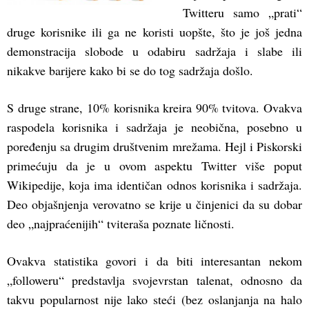
Twitteru samo „prati“
druge korisnike ili ga ne koristi uopšte, što je još jedna
demonstracija slobode u odabiru sadržaja i slabe ili
nikakve barijere kako bi se do tog sadržaja došlo.
S druge strane, 10% korisnika kreira 90% tvitova. Ovakva
raspodela korisnika i sadržaja je neobična, posebno u
poređenju sa drugim društvenim mrežama. Hejl i Piskorski
primećuju da je u ovom aspektu Twitter više poput
Wikipedije, koja ima identičan odnos korisnika i sadržaja.
Deo objašnjenja verovatno se krije u činjenici da su dobar
deo „najpraćenijih“ tviteraša poznate ličnosti.
Ovakva statistika govori i da biti interesantan nekom
„followeru“ predstavlja svojevrstan talenat, odnosno da
takvu popularnost nije lako steći (bez oslanjanja na halo