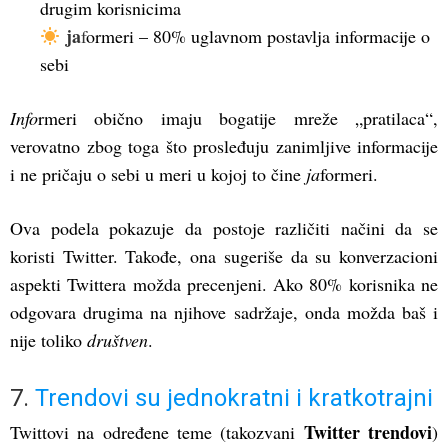
drugim korisnicima
ja
f
ormeri – 80% uglavnom postavlja informacije o
sebi
Info
rmeri obično imaju bogatije mreže „pratilaca“,
verovatno zbog toga što prosleđuju zanimljive informacije
i ne pričaju o sebi u meri u kojoj to čine
ja
formeri.
Ova podela pokazuje da postoje različiti načini da se
koristi Twitter. Takođe, ona sugeriše da su konverzacioni
aspekti Twittera možda precenjeni. Ako 80% korisnika ne
odgovara drugima na njihove sadržaje, onda možda baš i
nije toliko
društven
.
7.
Trendovi su jednokratni i kratkotrajni
Twitter trendovi
Twittovi na određene teme (takozvani
)