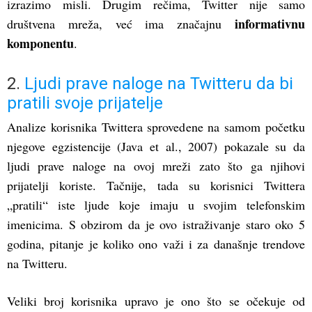
izrazimo misli. Drugim rečima, Twitter nije samo
informativnu
društvena mreža, već ima značajnu
komponentu
.
2.
Ljudi prave naloge na Twitteru da bi
pratili svoje prijatelje
Analize korisnika Twittera sprovedene na samom početku
njegove egzistencije (Java et al., 2007) pokazale su da
ljudi prave naloge na ovoj mreži zato što ga njihovi
prijatelji koriste. Tačnije, tada su korisnici Twittera
„pratili“ iste ljude koje imaju u svojim telefonskim
imenicima. S obzirom da je ovo istraživanje staro oko 5
godina, pitanje je koliko ono važi i za današnje trendove
na Twitteru.
Veliki broj korisnika upravo je ono što se očekuje od