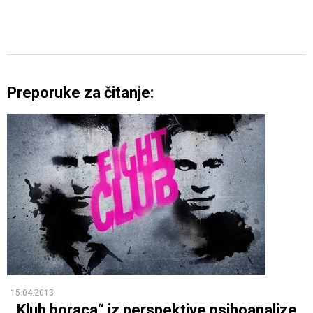
Preporuke za čitanje:
15.04.2013
„Klub boraca“ iz perspektive psihoanalize