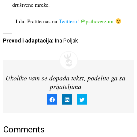
društvene mreže.
I da. Pratite nas na
Twitteru
!
@psihoverzum
Prevod i adaptacija:
 Ina Poljak
Ukoliko vam se dopada tekst, podelite ga sa
prijateljima
Click
Click
Click
to
to
to
share
share
share
on
on
on
Facebook
LinkedIn
Twitter
(Opens
(Opens
(Opens
in
in
in
new
new
new
window)
window)
window)
Comments