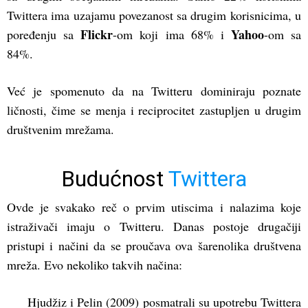
Twittera ima uzajamu povezanost sa drugim korisnicima, u
Flickr
Yahoo
poređenju sa
-om koji ima 68% i
-om sa
84%.
Već je spomenuto da na Twitteru dominiraju poznate
ličnosti, čime se menja i reciprocitet zastupljen u drugim
društvenim mrežama.
Budućnost
Twittera
Ovde je svakako reč o prvim utiscima i nalazima koje
istraživači imaju o Twitteru. Danas postoje drugačiji
pristupi i načini da se proučava ova šarenolika društvena
mreža. Evo nekoliko takvih načina:
Hjudžiz i Pelin (2009) posmatrali su upotrebu Twittera