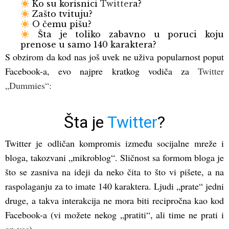
Ko su korisnici
Twitter
a?
Zašto tvituju?
O čemu pišu?
Šta je toliko zabavno u poruci koju
prenose u samo 140 karaktera?
S obzirom da kod nas još uvek ne uživa popularnost poput
Facebook-a, evo najpre kratkog vodiča za
Twitter
„Dummies“:
Šta je
Twitter
?
Twitter je odličan kompromis između socijalne mreže i
bloga, takozvani „mikroblog“. Sličnost sa formom bloga je
što se zasniva na ideji da neko čita to što vi pišete, a na
raspolaganju za to imate 140 karaktera. Ljudi „prate“ jedni
druge, a takva interakcija ne mora biti recipročna kao kod
Facebook-a (vi možete nekog „pratiti“, ali time ne prati i