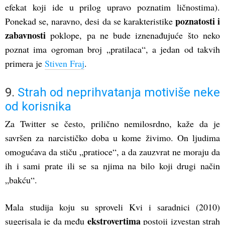
efekat koji ide u prilog upravo poznatim ličnostima).
poznatosti i
Ponekad se, naravno, desi da se karakteristike
zabavnosti
poklope, pa ne bude iznenađujuće što neko
poznat ima ogroman broj „pratilaca“, a jedan od takvih
primera je
Stiven Fraj
.
9.
Strah od neprihvatanja motiviše neke
od korisnika
Za Twitter se često, prilično nemilosrdno, kaže da je
savršen za narcističko doba u kome živimo. On ljudima
omogućava da stiču „pratioce“, a da zauzvrat ne moraju da
ih i sami prate ili se sa njima na bilo koji drugi način
„bakću“.
Mala studija koju su sproveli Kvi i saradnici (2010)
ekstrovertima
sugerisala je da među
postoji izvestan strah