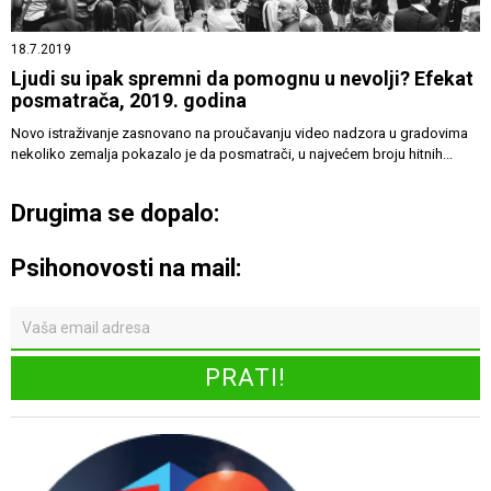
18.7.2019
Ljudi su ipak spremni da pomognu u nevolji? Efekat
posmatrača, 2019. godina
Novo istraživanje zasnovano na proučavanju video nadzora u gradovima
nekoliko zemalja pokazalo je da posmatrači, u najvećem broju hitnih...
Drugima se dopalo:
Psihonovosti na mail: