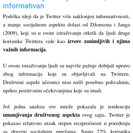
informativan
Podrška ideji da je Twitter više naklonjen informativnosti,
a manje socijalnom aspektu dolazi od Džonsona i Janga
(2009), koji su u svom istraživanju otkrili da ljudi druge
izvore zanimljivih i njima
korisnike Twittera vide kao
važnih informacija
.
U ovom istraživanju ljudi su najviše pažnje dobijali upravo
zbog informacija koje su objavljivali na Twitteru.
Društveni aspekt učesnici nisu našli posebno pohvalnim,
uprkos pozitivnim očekivanjima koje su imali.
Još jedna analiza ove mreže pokazala je tendenciju
umanjivanja društvenog aspekta
ovog sajta. Twitter je
pokazao relativno nizak stepen recipročnosti u poređenju
sa drugim socijalnim mrežama. Samo 22% korisnika