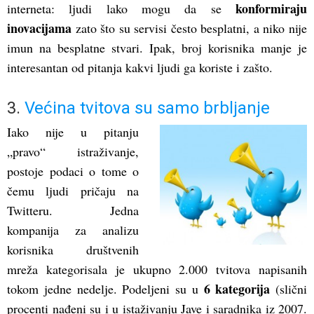
konformiraju
interneta: ljudi lako mogu da se
inovacijama
zato što su servisi često besplatni, a niko nije
imun na besplatne stvari. Ipak, broj korisnika manje je
interesantan od pitanja kakvi ljudi ga koriste i zašto.
3.
Većina tvitova su samo brbljanje
Iako nije u pitanju
„pravo“ istraživanje,
postoje podaci o tome o
čemu ljudi pričaju na
Twitteru. Jedna
kompanija za analizu
korisnika društvenih
mreža kategorisala je ukupno 2.000 tvitova napisanih
6 kategorija
tokom jedne nedelje. Podeljeni su u
(slični
procenti nađeni su i u istaživanju Jave i saradnika iz 2007.