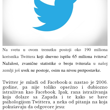
Na svetu u ovom trenutku postoji oko 190 miliona
korisnika Twittera
koji dnevno ispišu 65 miliona tvitova!
Nažalost, zvanične statistike o broju tviteraša
u našoj
zemlji još
uvek ne postoje, osim na nivou pretpostavke.
Twitter je mlađi od Facebook-a: nastao je 2006.
godine, pa nije toliko opsežno i dubiozno
istraživan kao Facebook. Ipak, rana istraživanja
koja dolaze sa Zapada i te kako se bave
psihologijom Twittera, a neka od pitanja na koja
pokušavaju da odgovore jesu: