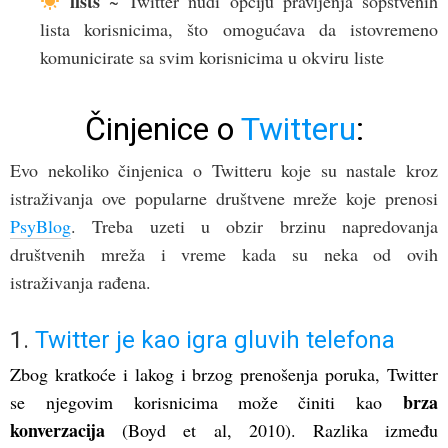
lists
~ Twitter nudi opciju pravljenja sopstvenih
lista korisnicima, što omogućava da istovremeno
komunicirate sa svim korisnicima u okviru liste
Činjenice o
Twitteru
:
Evo nekoliko činjenica o Twitteru koje su nastale kroz
istraživanja ove popularne društvene mreže koje prenosi
PsyBlog
. Treba uzeti u obzir brzinu napredovanja
društvenih mreža i vreme kada su neka od ovih
istraživanja rađena.
1.
Twitter je kao igra gluvih telefona
Zbog kratkoće i lakog i brzog prenošenja poruka, Twitter
brza
se njegovim korisnicima može činiti kao
konverzacija
(Boyd et al, 2010). Razlika između