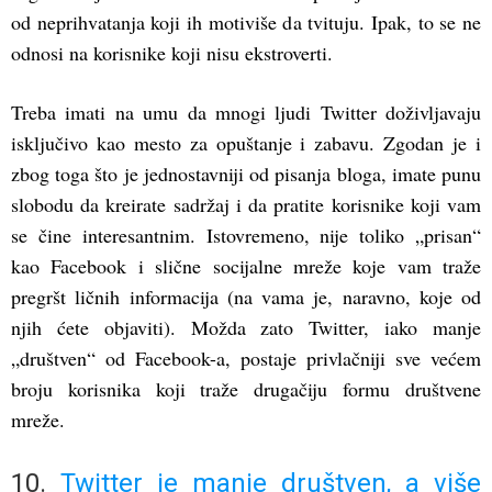
od neprihvatanja koji ih motiviše da tvituju. Ipak, to se ne
odnosi na korisnike koji nisu ekstroverti.
Treba imati na umu da mnogi ljudi Twitter doživljavaju
isključivo kao mesto za opuštanje i zabavu. Zgodan je i
zbog toga što je jednostavniji od pisanja bloga, imate punu
slobodu da kreirate sadržaj i da pratite korisnike koji vam
se čine interesantnim. Istovremeno, nije toliko „prisan“
kao Facebook i slične socijalne mreže koje vam traže
pregršt ličnih informacija (na vama je, naravno, koje od
njih ćete objaviti). Možda zato Twitter, iako manje
„društven“ od Facebook-a, postaje privlačniji sve većem
broju korisnika koji traže drugačiju formu društvene
mreže.
10.
Twitter je manje društven, a više