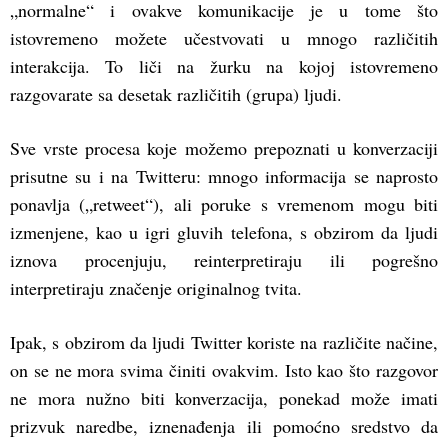
„normalne“ i ovakve komunikacije je u tome što
istovremeno možete učestvovati u mnogo različitih
interakcija. To liči na žurku na kojoj istovremeno
razgovarate sa desetak različitih (grupa) ljudi.
Sve vrste procesa koje možemo prepoznati u konverzaciji
prisutne su i na Twitteru: mnogo informacija se naprosto
ponavlja („retweet“), ali poruke s vremenom mogu biti
izmenjene, kao u igri gluvih telefona, s obzirom da ljudi
iznova procenjuju, reinterpretiraju ili pogrešno
interpretiraju značenje originalnog tvita.
Ipak, s obzirom da ljudi Twitter koriste na različite načine,
on se ne mora svima činiti ovakvim. Isto kao što razgovor
ne mora nužno biti konverzacija, ponekad može imati
prizvuk naredbe, iznenađenja ili pomoćno sredstvo da