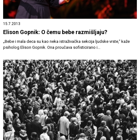
15.7.2013
Elison Gopnik: O čemu bebe razmišljaju?
„Bebe i mala deca su kao neka istraživačka sekcija ljudske vrste,“ kaže
psiholog Elison Gopnik. Ona proučava sofisticirano i...