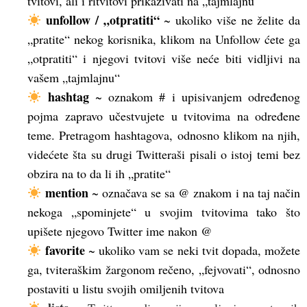
tvitovi, ali i ritvitovi prikazivati na „tajmlajnu“
unfollow / „otpratiti“
~ ukoliko više ne želite da
„pratite“ nekog korisnika, klikom na Unfollow ćete ga
„otpratiti“ i njegovi tvitovi više neće biti vidljivi na
vašem „tajmlajnu“
hashtag
~ oznakom # i upisivanjem određenog
pojma zapravo učestvujete u tvitovima na određene
teme. Pretragom hashtagova, odnosno klikom na njih,
videćete šta su drugi Twitteraši pisali o istoj temi bez
obzira na to da li ih „pratite“
mention
~ označava se sa @ znakom i na taj način
nekoga „spominjete“ u svojim tvitovima tako što
upišete njegovo Twitter ime nakon @
favorite
~ ukoliko vam se neki tvit dopada, možete
ga, tviteraškim žargonom rečeno, „fejvovati“, odnosno
postaviti u listu svojih omiljenih tvitova