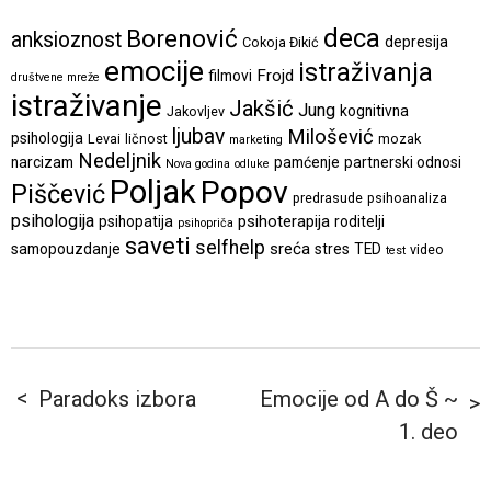
deca
Borenović
anksioznost
depresija
Cokoja Đikić
emocije
istraživanja
Frojd
filmovi
društvene mreže
istraživanje
Jakšić
Jung
kognitivna
Jakovljev
ljubav
Milošević
psihologija
Levai
ličnost
mozak
marketing
Nedeljnik
narcizam
pamćenje
partnerski odnosi
Nova godina
odluke
Poljak
Popov
Piščević
predrasude
psihoanaliza
psihologija
psihoterapija
psihopatija
roditelji
psihopriča
saveti
selfhelp
sreća
samopouzdanje
stres
TED
video
test
Paradoks izbora
Emocije od A do Š ~
1. deo