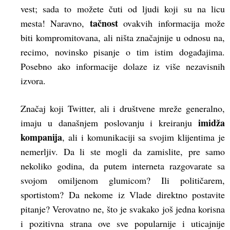
vest; sada to možete čuti od ljudi koji su na licu
tačnost
mesta! Naravno,
ovakvih informacija može
biti kompromitovana, ali ništa značajnije u odnosu na,
recimo, novinsko pisanje o tim istim događajima.
Posebno ako informacije dolaze iz više nezavisnih
izvora.
Značaj koji Twitter, ali i društvene mreže generalno,
imidža
imaju u današnjem poslovanju i kreiranju
kompanija
, ali i komunikaciji sa svojim klijentima je
nemerljiv. Da li ste mogli da zamislite, pre samo
nekoliko godina, da putem interneta razgovarate sa
svojom omiljenom glumicom? Ili političarem,
sportistom? Da nekome iz Vlade direktno postavite
pitanje? Verovatno ne, što je svakako još jedna korisna
i pozitivna strana ove sve popularnije i uticajnije