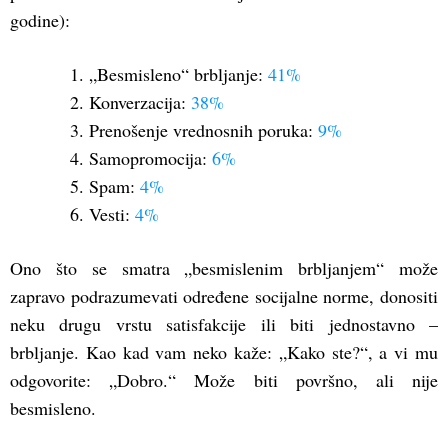
godine):
1. „Besmisleno“ brbljanje:
41%
2. Konverzacija:
38%
3. Prenošenje vrednosnih poruka:
9%
4. Samopromocija:
6%
5. Spam:
4%
6. Vesti:
4%
Ono što se smatra „besmislenim brbljanjem“ može
zapravo podrazumevati određene socijalne norme, donositi
neku drugu vrstu satisfakcije ili biti jednostavno –
brbljanje. Kao kad vam neko kaže: „Kako ste?“, a vi mu
odgovorite: „Dobro.“ Može biti površno, ali nije
besmisleno.