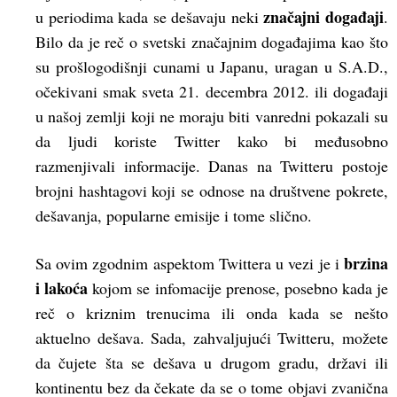
značajni događaji
u periodima kada se dešavaju neki
.
Bilo da je reč o svetski značajnim događajima kao što
su prošlogodišnji cunami u Japanu, uragan u S.A.D.,
očekivani smak sveta 21. decembra 2012. ili događaji
u našoj zemlji koji ne moraju biti vanredni pokazali su
da ljudi koriste Twitter kako bi međusobno
razmenjivali informacije. Danas na Twitteru postoje
brojni hashtagovi koji se odnose na društvene pokrete,
dešavanja, popularne emisije i tome slično.
brzina
Sa ovim zgodnim aspektom Twittera u vezi je i
i lakoća
kojom se infomacije prenose, posebno kada je
reč o kriznim trenucima ili onda kada se nešto
aktuelno dešava. Sada, zahvaljujući Twitteru, možete
da čujete šta se dešava u drugom gradu, državi ili
kontinentu bez da čekate da se o tome objavi zvanična