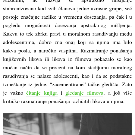
sinhronizovano kod svih članova jedne uzrasne grupe, već
postoje značajne razlike u vremenu dosezanja, pa čak i u
pogledu mogućnosti dosezanja apstraktnog mišljenja.
Kakvu to tek zbrku pravi u moralnom rasuđivanju među
adolescentima, dobro zna onaj koji sa njima ima bilo
kakva posla, a naročito vaspitna. Razmatranje ponašanja
književnih likova ili likova iz filmova pokazalo se kao
moćan način da se proceni na kom stadijumu moralnog
rasuđivanja se nalaze adolescenti, kao i da se podstakne
izmeštanje iz jedne, “zacementirane” tačke gledišta. Zato
je važno
čitanje knjiga
i
gledanje filmova
, a još više
kritičko razmatranje ponašanja različitih likova u njima.