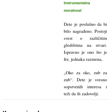
Instrumentalna
moralnost
Dete je poslušno da bi
bilo nagrađeno. Postoji
svest o različitim
gledištima na stvari.
Ispravno je ono što je
fer, jednaka razmena,
„Oko za oko, zub za
zub“. Dete je svesno
sopstvenih interesa i
teži da ih zadovolji.