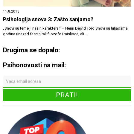
11.8.2013
Psihologija snova 3: Zašto sanjamo?
„Snovi su temelji naših karaktera.“ – Henri Dejvid Toro Snovi su hiljadama
godina unazad fascinirali filozofe i mislioce, ali...
Drugima se dopalo:
Psihonovosti na mail: