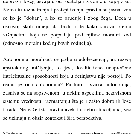
dobrog i lošeg usvajaju od roditelja i sredine u kojoj žive.
Nema tu razmatranja i preispitivanja, pravila su jasna: zna
se ko je “dobar”, a ko se osuđuje i zbog čega. Deca u
osnovoj školi umeju da budu i te kako surova prema
vršnjacima koja ne potpadaju pod njihov moralni kod
(odnosno moralni kod njihovih roditelja).
Autonomna moralnost se javlja u adolescenciji, uz razvoj
apstraktnog mišljenja, to jest, kvalitativno unapređene
intelektualne sposobnosti koja u detinjstvu nije postoji. Po
čemu je ona autonomna? Pa kao i svaka autonomija,
zasniva se na sopstvenom, u nekim aspektima nezavisnom
sistemu vrednosti, razmatranju šta je i zašto dobro ili loše
i kada. Ne važe ista pravila uvek i u svim situacijama, već
se uzimaju u obzir kontekst i šira perspektiva.
Međutim, ne razvija se apstraktno mišljenje