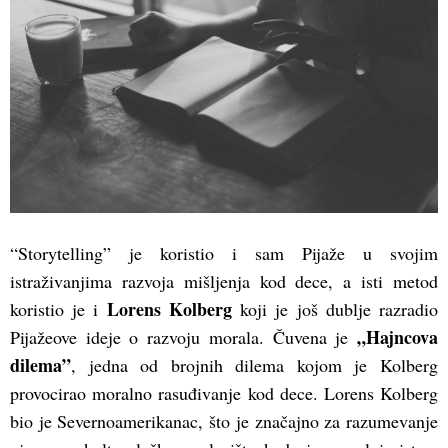
“Storytelling” je koristio i sam Pijaže u svojim
istraživanjima razvoja mišljenja kod dece, a isti metod
Lorens Kolberg
koristio je i
koji je još dublje razradio
„Hajncova
Pijažeove ideje o razvoju morala. Čuvena je
dilema”
, jedna od brojnih dilema kojom je Kolberg
provocirao moralno rasuđivanje kod dece. Lorens Kolberg
bio je Severnoamerikanac, što je značajno za razumevanje