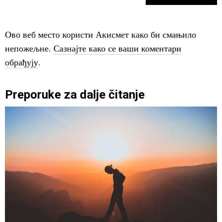
Ово веб место користи Акисмет како би смањило
непожељне.
Сазнајте како се ваши коментари
обрађују
.
Preporuke za dalje čitanje