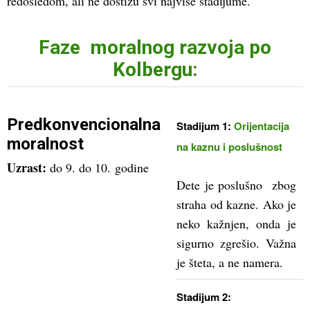
redosledom, ali ne dostižu svi najviše stadijume.
Faze moralnog razvoja po
Kolbergu:
Predkonvencionalna
Stadijum 1:
Orijentacija
moralnost
na kaznu i poslušnost
Uzrast:
do 9. do 10. godine
Dete je poslušno zbog
straha od kazne. Ako je
neko kažnjen, onda je
sigurno zgrešio. Važna
je šteta, a ne namera.
Stadijum 2: