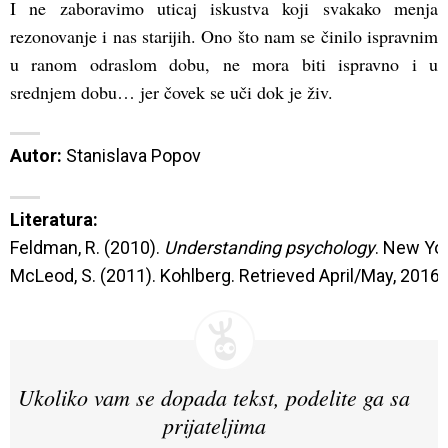
I ne zaboravimo uticaj iskustva koji svakako menja
rezonovanje i nas starijih. Ono što nam se činilo ispravnim
u ranom odraslom dobu, ne mora biti ispravno i u
srednjem dobu… jer čovek se uči dok je živ.
Autor:
 Stanislava Popov
Feldman, R. (2010). 
Understanding psychology
. New Yor
McLeod, S. (2011). Kohlberg. Retrieved April/May, 201
Ukoliko vam se dopada tekst, podelite ga sa
prijateljima