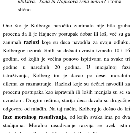
ubitstva, kada bi Hajncova žena umrla?
i tome
slično.
Ono što je Kolberga naročito zanimalo nije bila gruba
procena da li je Hajncov postupak dobar ili loš, već su ga
razlozi
zanimali
koje su deca navodila za svoju odluku.
Kolbergov uzorak činili su dečaci uzrasta između 10 i 16
godina, od kojih je većina ponovo ispitivana na svake tri
godine u narednih 20 godina. U inicijalnoj fazi
istraživanja, Kolberg im je davao po deset moralnih
dilema za razmatranje. Razlozi koje su dečaci navodili za
procenu postupaka kao ispravnih ili loših menjala su se sa
uzrastom. Drugim rečima, starija deca davala su drugačije
tri
odgovore od mlađih. Na taj način, Kolberg je došao do
faze moralnog rasuđivanja
, od kojih svaka ima po dva
stadijuma. Moralno rasuđivanje razvija se uvek istim