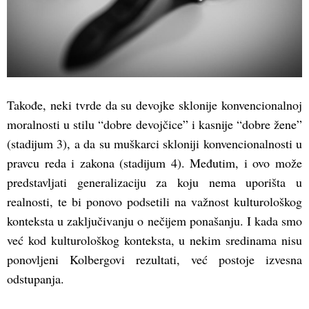
Takođe, neki tvrde da su devojke sklonije konvencionalnoj
moralnosti u stilu “dobre devojčice” i kasnije “dobre žene”
(stadijum 3), a da su muškarci skloniji konvencionalnosti u
pravcu reda i zakona (stadijum 4). Međutim, i ovo može
predstavljati generalizaciju za koju nema uporišta u
realnosti, te bi ponovo podsetili na važnost kulturološkog
konteksta u zaključivanju o nečijem ponašanju. I kada smo
već kod kulturološkog konteksta, u nekim sredinama nisu
ponovljeni Kolbergovi rezultati, već postoje izvesna
odstupanja.