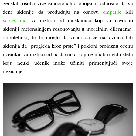
ženskih osoba više emocionalno obojena, odnosno da su
žene sklonije da produđuju na osnovu
empatije
i/ili
saosećanja
, za razliku od muškaraca koji su navodno
skloniji racionalnijem rezonovanju u moralnim dilemama.
Hipotetički, to bi moglo da znači da će nastavnica biti
sklonija da “progleda kroz prste” i pokloni prolaznu ocenu
učeniku, za razliku od nastavnika koji će imati u vidu štetu
koju neuki učenik može učiniti primenjujući svoje
neznanje.