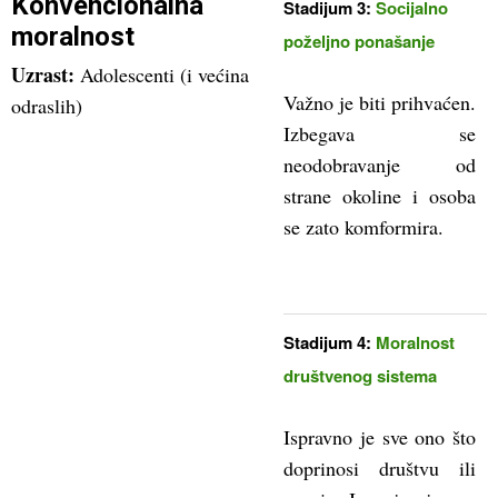
Konvencionalna
Stadijum 3:
Socijalno
moralnost
poželjno ponašanje
Uzrast:
Adolescenti (i većina
Važno je biti prihvaćen.
odraslih)
Izbegava se
neodobravanje od
strane okoline i osoba
se zato komformira.
Stadijum 4:
Moralnost
društvenog sistema
Ispravno je sve ono što
doprinosi društvu ili