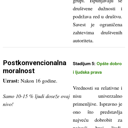
grupi. Ispunjavaju se
društvene dužnosti i
podržava red u društvu.
Savest je ograničena
zahtevima društvenih
autoriteta.
Postkonvencionalna
Stadijum 5:
Opšte dobro
moralnost
i ljudska prava
Uzrast:
Nakon 16 godine.
Vrednosti su relativne i
nisu univerzalno
Samo 10-15 % ljudi doseže ovaj
primenljive. Ispravno je
nivo!
ono što predstavlja
najveću dobrobit za
najveći broj ljudi.