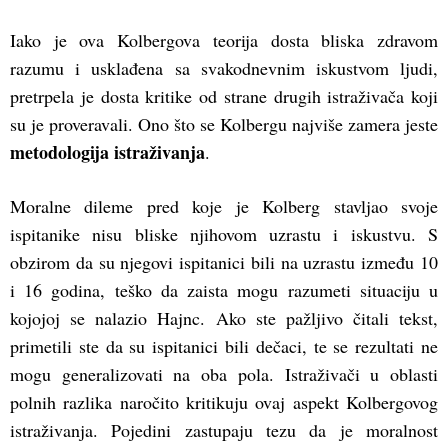
Iako je ova Kolbergova teorija dosta bliska zdravom
razumu i usklađena sa svakodnevnim iskustvom ljudi,
pretrpela je dosta kritike od strane drugih istraživača koji
su je proveravali. Ono što se Kolbergu najviše zamera jeste
metodologija istraživanja
.
Moralne dileme pred koje je Kolberg stavljao svoje
ispitanike nisu bliske njihovom uzrastu i iskustvu. S
obzirom da su njegovi ispitanici bili na uzrastu između 10
i 16 godina, teško da zaista mogu razumeti situaciju u
kojojoj se nalazio Hajnc. Ako ste pažljivo čitali tekst,
primetili ste da su ispitanici bili dečaci, te se rezultati ne
mogu generalizovati na oba pola. Istraživači u oblasti
polnih razlika naročito kritikuju ovaj aspekt Kolbergovog
istraživanja. Pojedini zastupaju tezu da je moralnost