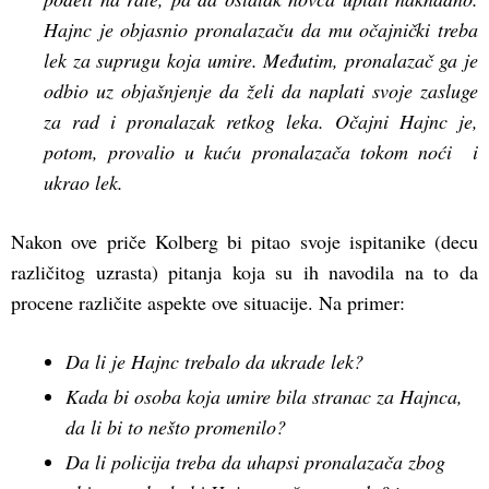
Hajnc je objasnio pronalazaču da mu očajnički treba
lek za suprugu koja umire. Međutim, pronalazač ga je
odbio uz objašnjenje da želi da naplati svoje zasluge
za rad i pronalazak retkog leka. Očajni Hajnc je,
potom, provalio u kuću pronalazača tokom noći i
ukrao lek.
Nakon ove priče Kolberg bi pitao svoje ispitanike (decu
različitog uzrasta) pitanja koja su ih navodila na to da
procene različite aspekte ove situacije. Na primer:
Da li je Hajnc trebalo da ukrade lek?
Kada bi osoba koja umire bila stranac za Hajnca,
da li bi to nešto promenilo?
Da li policija treba da uhapsi pronalazača zbog