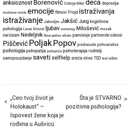
deca
Borenović
anksioznost
depresija
Cokoja Đikić
emocije
istraživanja
Frojd
filmovi
društvene mreže
istraživanje
Jakšić
Jung
kognitivna
Jakovljev
ljubav
Milošević
psihologija
Levai
ličnost
mozak
marketing
Nedeljnik
narcizam
pamćenje
partnerski odnosi
Nova godina
odluke
Poljak
Popov
Piščević
predrasude
psihoanaliza
psihologija
psihoterapija
psihopatija
roditelji
psihopriča
saveti
selfhelp
sreća
samopouzdanje
stres
TED
video
test
„Ceo tvoj život je
Šta je STVARNO
Holokaust“ –
pozitivna psihologija?
Ispovest žene koja je
rođena u Aušvicu