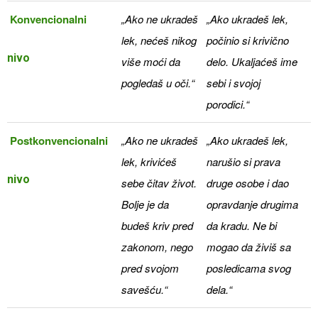
Konvencionalni
„Ako ne ukradeš
„Ako ukradeš lek,
lek, nećeš nikog
počinio si krivično
nivo
više moći da
delo. Ukaljaćeš ime
pogledaš u oči.“
sebi i svojoj
porodici.“
Postkonvenci
onalni
„Ako ne ukradeš
„Ako ukradeš lek,
lek, krivićeš
narušio si prava
nivo
sebe čitav život.
druge osobe i dao
Bolje je da
opravdanje drugima
budeš kriv pred
da kradu. Ne bi
zakonom, nego
mogao da živiš sa
pred svojom
posledicama svog
savešću.“
dela.“