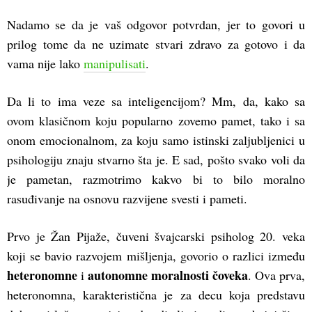
Nadamo se da je vaš odgovor potvrdan, jer to govori u
prilog tome da ne uzimate stvari zdravo za gotovo i da
vama nije lako
manipulisati
.
Da li to ima veze sa inteligencijom? Mm, da, kako sa
ovom klasičnom koju popularno zovemo pamet, tako i sa
onom emocionalnom, za koju samo istinski zaljubljenici u
psihologiju znaju stvarno šta je. E sad, pošto svako voli da
je pametan, razmotrimo kakvo bi to bilo moralno
rasuđivanje na osnovu razvijene svesti i pameti.
Prvo je Žan Pijaže, čuveni švajcarski psiholog 20. veka
koji se bavio razvojem mišljenja, govorio o razlici između
heteronomne
autonomne moralnosti čoveka
i
. Ova prva,
heteronomna, karakteristična je za decu koja predstavu