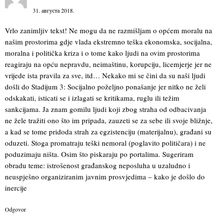
31. августа 2018.
Vrlo zanimljiv tekst! Ne mogu da ne razmišljam o općem moralu na
našim prostorima gdje vlada ekstremno teška ekonomska, socijalna,
moralna i politička kriza i o tome kako ljudi na ovim prostorima
reagiraju na opću nepravdu, neimaštinu, korupciju, licemjerje jer ne
vrijede ista pravila za sve, itd… Nekako mi se čini da su naši ljudi
došli do Stadijum 3: Socijalno poželjno ponašanje jer nitko ne želi
odskakati, isticati se i izlagati se kritikama, ruglu ili težim
sankcijama. Ja znam gomilu ljudi koji zbog straha od odbacivanja
ne žele tražiti ono što im pripada, zauzeti se za sebe ili svoje bližnje,
a kad se tome pridoda strah za egzistenciju (materijalnu), građani su
oduzeti. Stoga promatraju teški nemoral (poglavito političara) i ne
poduzimaju ništa. Osim što piskaraju po portalima. Sugeriram
obradu teme: istrošenost građanskog neposluha u uzaludno i
neuspješno organiziranim javnim prosvjedima – kako je došlo do
inercije
Odgovor