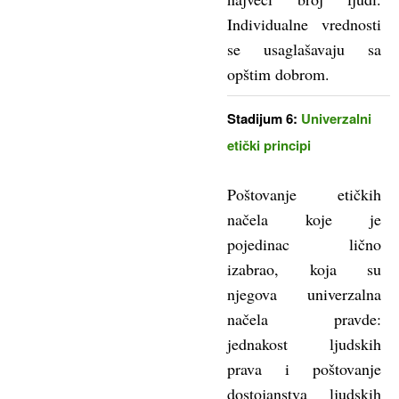
Individualne vrednosti
se usaglašavaju sa
opštim dobrom.
Stadijum 6:
Univerzalni
etički principi
Poštovanje etičkih
načela koje je
pojedinac lično
izabrao, koja su
njegova univerzalna
načela pravde:
jednakost ljudskih
prava i poštovanje
dostojanstva ljudskih