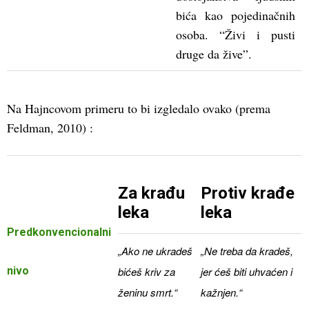
bića kao pojedinačnih
osoba. “Živi i pusti
druge da žive”.
Na Hajncovom primeru to bi izgledalo ovako (prema
Feldman, 2010) :
Za krađu
Protiv krađe
leka
leka
Predkonvencionalni
„Ako ne ukradeš
„Ne treba da kradeš,
nivo
bićeš kriv za
jer ćeš biti uhvaćen i
ženinu smrt.“
kažnjen.“