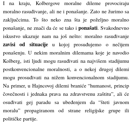
I na kraju, Kolbergove moralne dileme provociraju
moralno rasuđivanje, ali ne i ponašanje. Zato ne žurimo sa
zaključcima. To što neko zna šta je poželjno moralno
ponašati
ponašanje, ne znači da će se tako i
. Svakodnevno
iskustvo ukazuje nam na još nešto: moralno rasuđivanje
zavisi od situacije
u kojoj prosuđujemo o nečijem
ponašenju. U nekim moralnim dilemama koje je navodio
Kolberg, isti ljudi mogu rasuđivati na najvišem stadijumu
postkonvencionalne moralnosti, a o nekoj drugoj dilemi
mogu prosuđivati na nižem konvencionalnom stadijumu.
Na primer, u Hajncovoj dilemi braniće “humanost, princip
čovečnosti i jednaka prava na zdravstvenu zaštitu”, ali će
osuđivati gej paradu sa ubeđenjem da “šteti javnom
moralu” propagiranom od strane religijske grupe ili
političke partije.