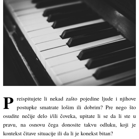
(Opens
(Opens
(Opens
in
in
in
new
new
new
window)
window)
window)
P
reispitujete li nekad zašto pojedine ljude i njihove
postupke smatrate lošim ili dobrim? Pre nego što
osudite nečije delo i/ili čoveka, upitate li se da li ste u
pravu, na osnovu čega donosite takvu odluku, koji je
kontekst čitave situacije ili da li je konekst bitan?