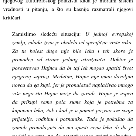
njegovog kulturološkog polazišta kada je moralni sistem
vrednosti u pitanju, a što su kasnije razmatrali njegovi
kritičari.
Zamislimo sledeću situaciju:
U jednoj evropskoj
zemlji, mlada žena je obolela od specifične vrste raka.
Za tu bolest dugo nije bilo leka i tek skoro je
pronađen od strane jednog istraživača. Doktor je
posavetovao Hajnca da bi taj lek mogao spasiti život
njegovoj supruzi. Međutim, Hajnc nije imao dovoljno
novca da ga kupi, jer je pronalazač naplaćivao mnogo
više nego što Hajnc može da zaradi. Hajnc je uspeo
da prikupi samo pola sume koja je potrebna za
kupovinu leka, čak i kad je u pomoć pozvao sve svoje
prijatelje, rodbinu i poznanike. Tada je pokušao da
zamoli pronalazača da mu spusti cenu leka ili da je
podeli na rate, pa da ostatak novca uplati naknadno.