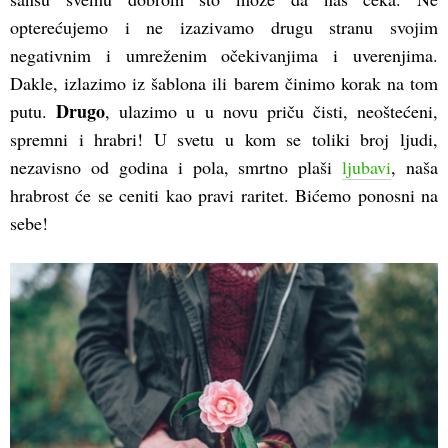
opterećujemo i ne izazivamo drugu stranu svojim
negativnim i umreženim očekivanjima i uverenjima.
Dakle, izlazimo iz šablona ili barem činimo korak na tom
Drugo
putu.
, ulazimo u u novu priču čisti, neoštećeni,
spremni i hrabri! U svetu u kom se toliki broj ljudi,
nezavisno od godina i pola, smrtno plaši
ljubavi
, naša
hrabrost će se ceniti kao pravi raritet. Bićemo ponosni na
sebe!