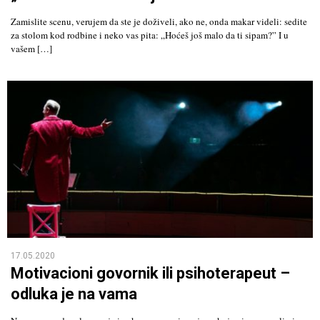
Zamislite scenu, verujem da ste je doživeli, ako ne, onda makar videli: sedite
za stolom kod rodbine i neko vas pita: „Hoćeš još malo da ti sipam?” I u
vašem […]
17.05.2020
Motivacioni govornik ili psihoterapeut –
odluka je na vama