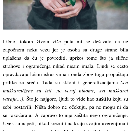
Lično, tokom života više puta mi se dešavalo da ne
započnem neku vezu jer je osoba sa druge strane bila
uplašena da ću je povrediti, uprkos tome što ja slične
strahove i ograničenja nikad nisam imala. Ljudi se često
opravdavaju lošim iskustvima i onda zbog toga propuštaju
prilike za sreću. Tada su skloni i generalizacijama
(svi
muškarci/žene su isti, ne veruj nikome, svi muškarci
zaštitu
varaju…)
. Što je najgore, ljudi to vide kao
koju su
sebi postavili. Ništa dobro ne očekuju, pa ne mogu ni da
se razočaraju. A zapravo to nije zaštita nego ograničenje.
Uvek su napeti, nikad srećni i na kraju svojim uverenjima i