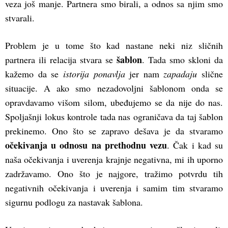
veza još manje. Partnera smo birali, a odnos sa njim smo
stvarali.
Problem je u tome što kad nastane neki niz sličnih
šablon
partnera ili relacija stvara se
. Tada smo skloni da
kažemo da se
istorija ponavlja
jer nam
zapadaju
slične
situacije. A ako smo nezadovoljni šablonom onda se
opravdavamo višom silom, ubeđujemo se da nije do nas.
Spoljašnji lokus kontrole tada nas ograničava da taj šablon
prekinemo. Ono što se zapravo dešava je da stvaramo
očekivanja u odnosu na prethodnu vezu
. Čak i kad su
naša očekivanja i uverenja krajnje negativna, mi ih uporno
zadržavamo. Ono što je najgore, tražimo potvrdu tih
negativnih očekivanja i uverenja i samim tim stvaramo
sigurnu podlogu za nastavak šablona.