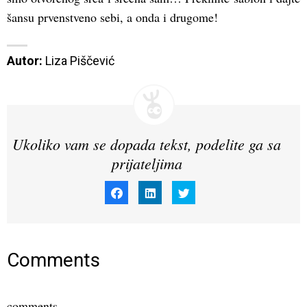
šansu prvenstveno sebi, a onda i drugome!
Autor:
 Liza Piščević
Ukoliko vam se dopada tekst, podelite ga sa
prijateljima
Click
Click
Click
to
to
to
share
share
share
on
on
on
Facebook
LinkedIn
Twitter
(Opens
(Opens
(Opens
in
in
in
new
new
new
window)
window)
window)
Comments
comments