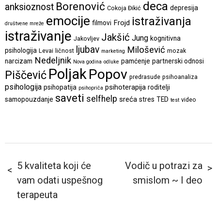
deca
Borenović
anksioznost
depresija
Cokoja Đikić
emocije
istraživanja
Frojd
filmovi
društvene mreže
istraživanje
Jakšić
Jung
kognitivna
Jakovljev
ljubav
Milošević
psihologija
Levai
ličnost
mozak
marketing
Nedeljnik
narcizam
pamćenje
partnerski odnosi
Nova godina
odluke
Poljak
Popov
Piščević
predrasude
psihoanaliza
psihologija
psihoterapija
psihopatija
roditelji
psihopriča
saveti
selfhelp
sreća
samopouzdanje
stres
TED
video
test
5 kvaliteta koji će
Vodič u potrazi za
vam odati uspešnog
smislom ~ I deo
terapeuta