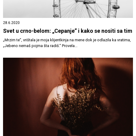
28.6.2020
Svet u crno-belom: „Cepanje” i kako se nositi sa tim
„Mrzim te”, vrištala je moja klijentkinja na mene dok je odlazila ka vratima,
„Jebeno nemaš pojma šta radiš.” Provela...