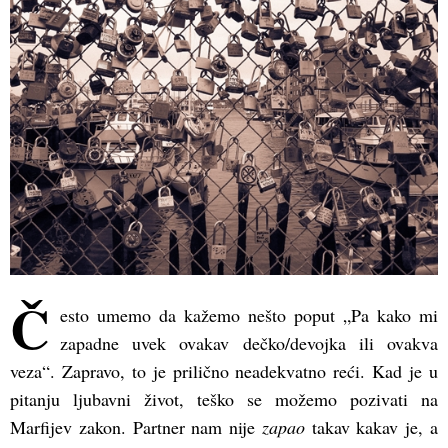
Č
esto umemo da kažemo nešto poput „Pa kako mi
zapadne uvek ovakav dečko/devojka ili ovakva
veza“. Zapravo, to je prilično neadekvatno reći. Kad je u
pitanju ljubavni život, teško se možemo pozivati na
Marfijev zakon. Partner nam nije
zapao
takav kakav je, a