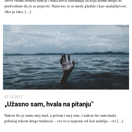
Novo vreme donelo nam je i neka nova zanimanja za koja nismo mogli ni
predvidimo da će se pojaviti. Naravno, to se može gledati i kao snalažljivost.
Ako je tako, […]
07.12.2017
„Užasno sam, hvala na pitanju”
Nakon što je umro moj muž, a potom i moj otac, i nakon što sam imala
pobačaj tokom druge trudnoće – sve to u rasponu od šest nedelja – svi […]