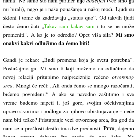
nama! Ne samo što nam partner nije
dodeljen
(već smo ga
mi birali), nego je i naše ponašanje u našoj moći. Ljudi su
skloni i tome da zadržavaju „status quo“. Od takvih ljudi
često ćemo čuti „
Takav sam kakav sam
i to se ne može
Mi smo
promeniti“. A ko je to odredio? Opet viša sila?
onakvi kakvi odlučimo da ćemo biti!
Gandi je rekao: „Budi promena koja je svetu potrebna“.
Poslušajmo ga. Mi smo ti koji možemo da odlučimo da
novoj relaciji pritupimo najpreciznije rečeno
otvorenog
srca
. Mnogi će reći: „Ali onda ćemo se mnogo razočarati,
bićemo povređeni!“ A ako se navodno zaštitimo i sve
vreme budemo napeti i, još gore, svojim očekivanjima
upravo stvorimo i podlogu za njihovo obistinjavanje – neće
nam biti teško? Pristupanje vezi otvorenog srca, šta god da
Prvo
nam se u prošlosti desilo ima dve prednosti.
, dajemo
šansu svemu dobrom što može da nas čeka. Ne