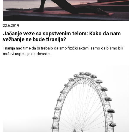
22.6.2019
Jačanje veze sa sopstvenim telom: Kako da nam
vežbanje ne bude tiranija?
Tiranija nad time da bi trebalo da smo fizički aktivni samo da bismo bili
mršavi uspela je da dovede...