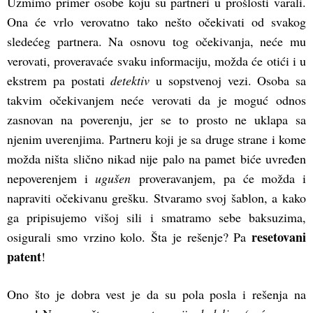
Uzmimo primer osobe koju su partneri u prošlosti varali.
Ona će vrlo verovatno tako nešto očekivati od svakog
sledećeg partnera. Na osnovu tog očekivanja, neće mu
verovati, proveravaće svaku informaciju, možda će otići i u
ekstrem pa postati
detektiv
u sopstvenoj vezi. Osoba sa
takvim očekivanjem neće verovati da je moguć odnos
zasnovan na poverenju, jer se to prosto ne uklapa sa
njenim uverenjima. Partneru koji je sa druge strane i kome
možda ništa slično nikad nije palo na pamet biće uvređen
nepoverenjem i
ugušen
proveravanjem, pa će možda i
napraviti očekivanu grešku. Stvaramo svoj šablon, a kako
ga pripisujemo višoj sili i smatramo sebe baksuzima,
resetovani
osigurali smo vrzino kolo. Šta je rešenje? Pa
patent
!
Ono što je dobra vest je da su pola posla i rešenja na