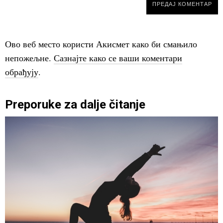
Ово веб место користи Акисмет како би смањило
непожељне.
Сазнајте како се ваши коментари
обрађују
.
Preporuke za dalje čitanje