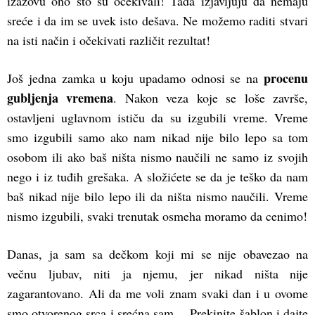
izazovu ono što su očekivali! Tada izjavljuju da nemaju
sreće i da im se uvek isto dešava. Ne možemo raditi stvari
na isti način i očekivati različit rezultat!
procenu
Još jedna zamka u koju upadamo odnosi se na
gubljenja vremena
. Nakon veza koje se loše završe,
ostavljeni uglavnom ističu da su izgubili vreme. Vreme
smo izgubili samo ako nam nikad nije bilo lepo sa tom
osobom ili ako baš ništa nismo naučili ne samo iz svojih
nego i iz tuđih grešaka. A složićete se da je teško da nam
baš nikad nije bilo lepo ili da ništa nismo naučili. Vreme
nismo izgubili, svaki trenutak osmeha moramo da cenimo!
Danas, ja sam sa dečkom koji mi se nije obavezao na
večnu ljubav, niti ja njemu, jer nikad ništa nije
zagarantovano. Ali da me voli znam svaki dan i u ovome
smo otvorenog srca i srećna sam… Prekinite šablon i dajte