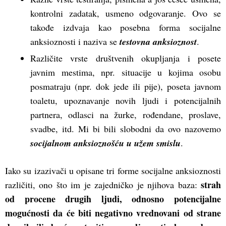
kontrolni zadatak, usmeno odgovaranje. Ovo se
takođe izdvaja kao posebna forma socijalne
anksioznosti i naziva se
testovna anksioznost
.
Različite vrste društvenih okupljanja i posete
javnim mestima, npr. situacije u kojima osobu
posmatraju (npr. dok jede ili pije), poseta javnom
toaletu, upoznavanje novih ljudi i potencijalnih
partnera, odlasci na žurke, rođendane, proslave,
svadbe, itd. Mi bi bili slobodni da ovo nazovemo
socijalnom anksioznošću u užem smislu
.
Iako su izazivači u opisane tri forme socijalne anksioznosti
strah
različiti, ono što im je zajedničko je njihova baza:
od procene drugih ljudi, odnosno potencijalne
mogućnosti da će biti negativno vrednovani od strane