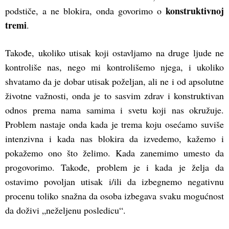
konstruktivnoj
podstiče, a ne blokira, onda govorimo o
tremi
.
Takođe, ukoliko utisak koji ostavljamo na druge ljude ne
kontroliše nas, nego mi kontrolišemo njega, i ukoliko
shvatamo da je dobar utisak poželjan, ali ne i od apsolutne
životne važnosti, onda je to sasvim zdrav i konstruktivan
odnos prema nama samima i svetu koji nas okružuje.
Problem nastaje onda kada je trema koju osećamo suviše
intenzivna i kada nas blokira da izvedemo, kažemo i
pokažemo ono što želimo. Kada zanemimo umesto da
progovorimo. Takođe, problem je i kada je želja da
ostavimo povoljan utisak i/ili da izbegnemo negativnu
procenu toliko snažna da osoba izbegava svaku mogućnost
da doživi „neželjenu posledicu“.