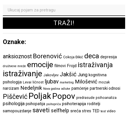
Oznake:
deca
Borenović
anksioznost
depresija
Cokoja Đikić
emocije
istraživanja
Frojd
filmovi
društvene mreže
istraživanje
Jakšić
Jung
kognitivna
Jakovljev
ljubav
Milošević
psihologija
Levai
ličnost
mozak
marketing
Nedeljnik
narcizam
pamćenje
partnerski odnosi
Nova godina
odluke
Poljak
Popov
Piščević
predrasude
psihoanaliza
psihologija
psihoterapija
psihopatija
roditelji
psihopriča
saveti
selfhelp
sreća
samopouzdanje
stres
TED
video
test