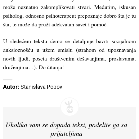
može neznatno zakomplikovati stvari. Međutim, iskusan
psiholog, odnosno psihoterapeut prepoznaje dobro šta je tu
šta, te može da pruži adekvatan savet i pomoć.
U sledećem tekstu ćemo se detaljnije baviti socijalnom
anksioznošću u užem smislu (strahom od upoznavanja
novih ljudi, poseta društvenim dešavanjima, proslavama,
druženjima…). Do čitanja!
Autor:
 Stanislava Popov
Ukoliko vam se dopada tekst, podelite ga sa
prijateljima