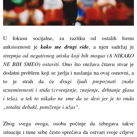
U fokusu socijalne, za razliku od ostalih formi
anksioznosti je
kako me drugi vide
, a njen sadržaj je
strepnja od negativnog utiska koji bih mogao (A NIKAKO
NE BIH SMEO) ostaviti.
Ono što otežava čitavu stvar je
dodatni problem koji se javlja i naslanja na ovaj osnovni, a
to je strah da će
drugi ljudi prepoznati znake
uznemirenosti i stida (crvenjenje, znojenje, drhtanje glasa
i tela), a tek to nikako ne sme da se desi jer je to onda
„totalni debakl, poniženje i užas“.
Zbog svega ovoga, osoba počinje da izbegava takve
situacije i time sebe često sprečava da ostvari svoje ciljeve