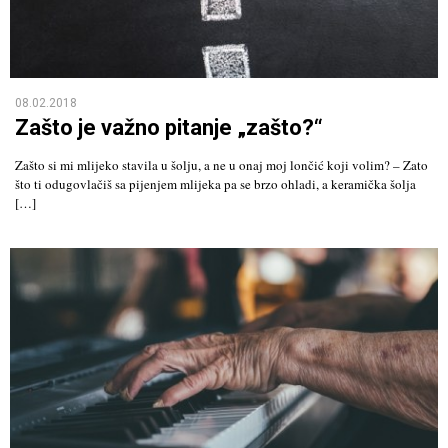
08.02.2018
Zašto je važno pitanje „zašto?“
Zašto si mi mlijeko stavila u šolju, a ne u onaj moj lončić koji volim? – Zato
što ti odugovlačiš sa pijenjem mlijeka pa se brzo ohladi, a keramička šolja
[…]