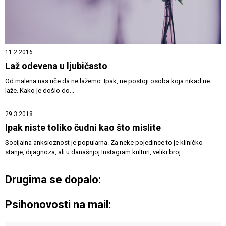
11.2.2016
Laž odevena u ljubičasto
Od malena nas uče da ne lažemo. Ipak, ne postoji osoba koja nikad ne
laže. Kako je došlo do...
29.3.2018
Ipak niste toliko čudni kao što mislite
Socijalna anksioznost je popularna. Za neke pojedince to je kliničko
stanje, dijagnoza, ali u današnjoj Instagram kulturi, veliki broj...
Drugima se dopalo:
Psihonovosti na mail: