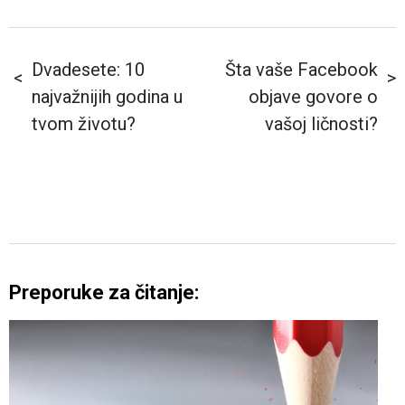
Dvadesete: 10
Šta vaše Facebook
najvažnijih godina u
objave govore o
tvom životu?
vašoj ličnosti?
Preporuke za čitanje: