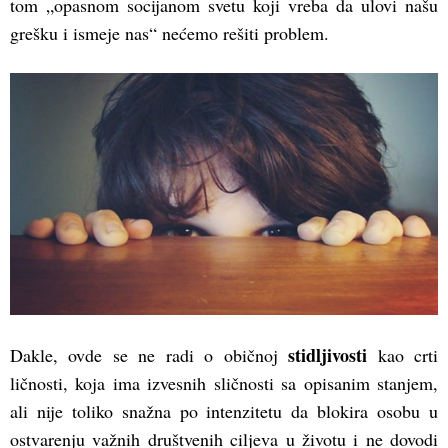
tom „opasnom socijanom svetu koji vreba da ulovi našu
grešku i ismeje nas“ nećemo rešiti problem.
stidljivosti
Dakle, ovde se ne radi o običnoj
kao crti
ličnosti, koja ima izvesnih sličnosti sa opisanim stanjem,
ali nije toliko snažna po intenzitetu da blokira osobu u
ostvarenju važnih društvenih ciljeva u životu i ne dovodi