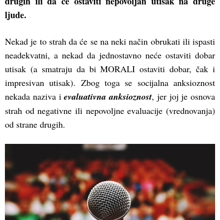
drugih ili da će ostaviti nepovoljan utisak na druge
ljude.
Nekad je to strah da će se na neki način obrukati ili ispasti
neadekvatni, a nekad da jednostavno neće ostaviti dobar
utisak (a smatraju da bi MORALI ostaviti dobar, čak i
impresivan utisak). Zbog toga se socijalna anksioznost
nekada naziva i
evaluativna anksioznost
, jer joj je osnova
strah od negativne ili nepovoljne evaluacije (vrednovanja)
od strane drugih.