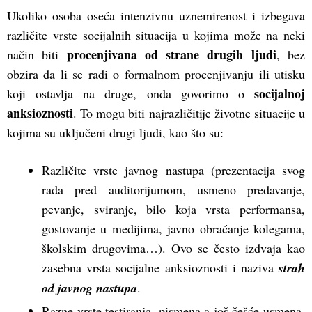
Ukoliko osoba oseća intenzivnu uznemirenost i izbegava
različite vrste socijalnih situacija u kojima može na neki
procenjivana od strane drugih ljudi
način biti
, bez
obzira da li se radi o formalnom procenjivanju ili utisku
socijalnoj
koji ostavlja na druge, onda govorimo o
anksioznosti
. To mogu biti najrazličitije životne situacije u
kojima su uključeni drugi ljudi, kao što su:
Različite vrste javnog nastupa (prezentacija svog
rada pred auditorijumom, usmeno predavanje,
pevanje, sviranje, bilo koja vrsta performansa,
gostovanje u medijima, javno obraćanje kolegama,
školskim drugovima…). Ovo se često izdvaja kao
zasebna vrsta socijalne anksioznosti i naziva
strah
od javnog nastupa
.
Razne vrste testiranja, pismena a još češće usmena,