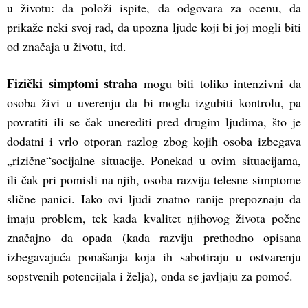
u životu: da položi ispite, da odgovara za ocenu, da
prikaže neki svoj rad, da upozna ljude koji bi joj mogli biti
od značaja u životu, itd.
Fizički simptomi straha
mogu biti toliko intenzivni da
osoba živi u uverenju da bi mogla izgubiti kontrolu, pa
povratiti ili se čak unerediti pred drugim ljudima, što je
dodatni i vrlo otporan razlog zbog kojih osoba izbegava
„rizične“socijalne situacije. Ponekad u ovim situacijama,
ili čak pri pomisli na njih, osoba razvija telesne simptome
slične panici. Iako ovi ljudi znatno ranije prepoznaju da
imaju problem, tek kada kvalitet njihovog života počne
značajno da opada (kada razviju prethodno opisana
izbegavajuća ponašanja koja ih sabotiraju u ostvarenju
sopstvenih potencijala i želja), onda se javljaju za pomoć.