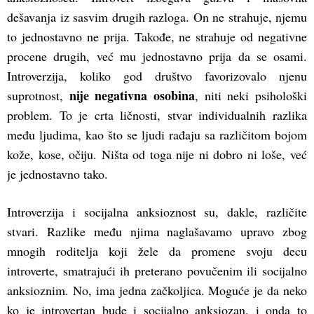
dešavanja iz sasvim drugih razloga. On ne strahuje, njemu
to jednostavno ne prija. Takođe, ne strahuje od negativne
procene drugih, već mu jednostavno prija da se osami.
Introverzija, koliko god društvo favorizovalo njenu
nije negativna osobina
suprotnost,
, niti neki psihološki
problem. To je crta ličnosti, stvar individualnih razlika
među ljudima, kao što se ljudi rađaju sa različitom bojom
kože, kose, očiju. Ništa od toga nije ni dobro ni loše, već
je jednostavno tako.
Introverzija i socijalna anksioznost su, dakle, različite
stvari. Razlike među njima naglašavamo upravo zbog
mnogih roditelja koji žele da promene svoju decu
introverte, smatrajući ih preterano povučenim ili socijalno
anksioznim. No, ima jedna začkoljica. Moguće je da neko
ko je introvertan bude i socijalno anksiozan, i onda to