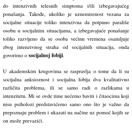
do intenzivnih telesnih simptoma i/ili izbegavajućeg
ponašanja. Takođe, ukoliko je uznemirenost vezana za
socijalne situacije toliko intenzivna da potpuno parališe
osobu u socijalnim situacijama, a izbegavajuće ponašanje
toliko razvijeno da se osoba većinu vremena osamljuje
zbog intenzivnog straha od socijalnih situacija, onda
socijalnoj fobiji
govorimo o
.
U akademskim krugovima se raspravlja o tome da li su
socijalna anksioznost i socijalna fobija dva kvalitativno
različita problema, ili se samo radi o razlikama u
intenzitetu. Mi se ovde time nećemo baviti i čitaocima koji
nisu psiholozi predstavićemo samo ono što je važno da
prepoznaju problem i ukazati na načine uz pomoć kojih se
on može prevazići.