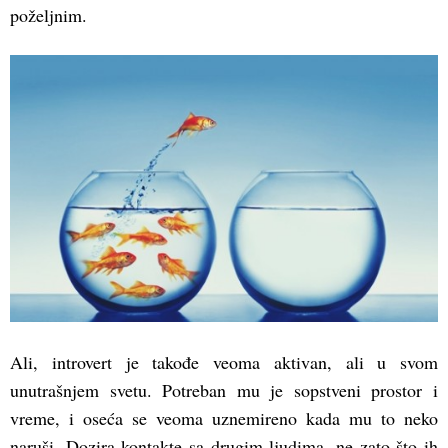
poželjnim.
Ali, introvert je takođe veoma aktivan, ali u svom
unutrašnjem svetu. Potreban mu je sopstveni prostor i
vreme, i oseća se veoma uznemireno kada mu to neko
naruši. Dozira kontakte sa drugim ljudima, ne zato što ih