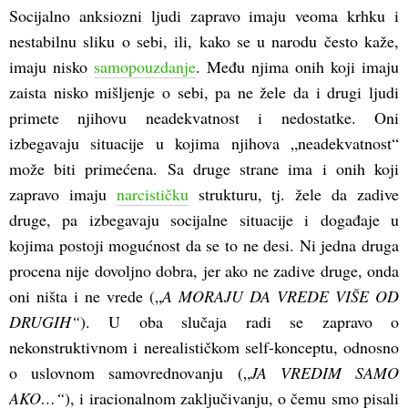
Socijalno anksiozni ljudi zapravo imaju veoma krhku i
nestabilnu sliku o sebi, ili, kako se u narodu često kaže,
imaju nisko
samopouzdanje
. Među njima onih koji imaju
zaista nisko mišljenje o sebi, pa ne žele da i drugi ljudi
primete njihovu neadekvatnost i nedostatke. Oni
izbegavaju situacije u kojima njihova „neadekvatnost“
može biti primećena. Sa druge strane ima i onih koji
zapravo imaju
narcističku
strukturu, tj. žele da zadive
druge, pa izbegavaju socijalne situacije i događaje u
kojima postoji mogućnost da se to ne desi. Ni jedna druga
procena nije dovoljno dobra, jer ako ne zadive druge, onda
oni ništa i ne vrede („
A MORAJU DA VREDE VIŠE OD
DRUGIH“
). U oba slučaja radi se zapravo o
nekonstruktivnom i nerealističkom self-konceptu, odnosno
o uslovnom samovrednovanju („
JA VREDIM SAMO
AKO…“
), i iracionalnom zaključivanju, o čemu smo pisali