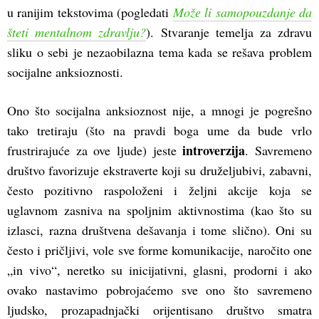
u ranijim tekstovima (pogledati
Može li samopouzdanje da
šteti mentalnom zdravlju?
). Stvaranje temelja za zdravu
sliku o sebi je nezaobilazna tema kada se rešava problem
socijalne anksioznosti.
Ono što socijalna anksioznost nije, a mnogi je pogrešno
tako tretiraju (što na pravdi boga ume da bude vrlo
introverzija
frustrirajuće za ove ljude) jeste
. Savremeno
društvo favorizuje ekstraverte koji su druželjubivi, zabavni,
često pozitivno raspoloženi i željni akcije koja se
uglavnom zasniva na spoljnim aktivnostima (kao što su
izlasci, razna društvena dešavanja i tome slično). Oni su
često i pričljivi, vole sve forme komunikacije, naročito one
„in vivo“, neretko su inicijativni, glasni, prodorni i ako
ovako nastavimo pobrojaćemo sve ono što savremeno
ljudsko, prozapadnjački orijentisano društvo smatra