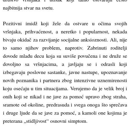
najbitnija stvar na svetu.
Pozitivni imidž koji žele da ostvare u očima svojih
vršnjaka, prihvaćenost, a neretko i popularnost, nekada
bivaju okidač za razvijanje socijalne anksioznosti. Ali, nije
to samo njihov problem, naprotiv. Zabrinuti roditelji
dovode mlađu decu koja su suviše povučena i ne druže se
dovoljno sa vršnjacima, a javljaju se i odrasli koji
izbegavaju poslovne sastanke, javne nastupe, upoznavanje
novih poznanika i partnera zbog intenzivne uznemirenosti
koju osećaju u tim situacijama. Verujemo da je velik broj i
onih koji se nikad i ne jave za pomoć upravo zbog straha,
sramote od okoline, predrasuda i svega onoga što sprečava
i druge ljude da se jave za pomoć, a kamoli one kojima je
preterana „stidljivost“ osnovni simptom.