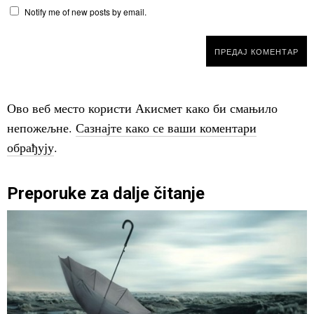
Notify me of new posts by email.
Ово веб место користи Акисмет како би смањило
непожељне.
Сазнајте како се ваши коментари
обрађују
.
Preporuke za dalje čitanje