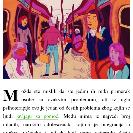
(Opens
(Opens
(Opens
in
in
in
new
new
new
window)
window)
window)
M
ožda ste mislili da ste jedini ili retki primerak
osobe sa ovakvim problemom, ali iz ugla
psihoterapije ovo je jedan od čestih problema zbog kojih se
ljudi
javljaju za pomoć
. Među njima je najveći broj
mladih, naročito adolescenata kojima je integracija u
društvo vršnjaka i utisak koji tamo ostvaruju često