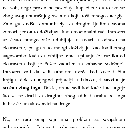
ne voli, nego prosto ne poseduje kapacitete da to iznese
zbog svog unutrašnjeg sveta na koji troši mnogo energije.
Zato ga suviše komunikacije sa drugim ljudima veoma
zamori, jer on to doživljava kao emocionalni rad. Introvert
se često mnogo više udubljuje u stvari u odnosu na
ekstraverte, pa ga zato mnogi doživljaju kao kvalitetnog
sagovornika kada su ozbiljne teme u pitanju (za razliku od
ekstraverta koji je češće zadužen za zabavne sadržaje).
Introvert voli da sedi subotom uveče kod kuće i čita
sasvim je
knjigu, dok su njegovi prijatelji u izlasku, i
srećan zbog toga
. Dakle, on ne sedi kod kuće i ne tuguje
što se ne druži sa drugima zbog stida i straha od toga
kakav će utisak ostaviti na druge.
Ne, to radi onaj koji ima problem sa socijalnom
anksioznošću. Introvert izbegava gužvu i masovna