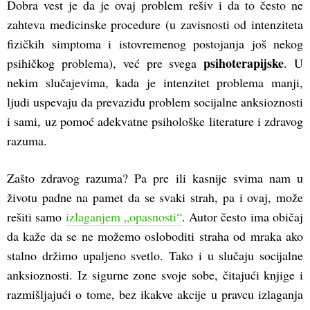
Dobra vest je da je ovaj problem rešiv i da to često ne
zahteva medicinske procedure (u zavisnosti od intenziteta
fizičkih simptoma i istovremenog postojanja još nekog
psihoterapijske
psihičkog problema), već pre svega
. U
nekim slučajevima, kada je intenzitet problema manji,
ljudi uspevaju da prevaziđu problem socijalne anksioznosti
i sami, uz pomoć adekvatne psihološke literature i zdravog
razuma.
Zašto zdravog razuma? Pa pre ili kasnije svima nam u
životu padne na pamet da se svaki strah, pa i ovaj, može
rešiti samo
izlaganjem „opasnosti“
. Autor često ima običaj
da kaže da se ne možemo osloboditi straha od mraka ako
stalno držimo upaljeno svetlo. Tako i u slučaju socijalne
anksioznosti. Iz sigurne zone svoje sobe, čitajući knjige i
razmišljajući o tome, bez ikakve akcije u pravcu izlaganja