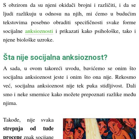
S obzirom da su njeni okidači brojni i različiti, i da se
ljudi razlikuju u odnosu na njih, mi ćemo u budućim
tekstovima posebno obraditi specifičnosti svake forme
socijalne
anksioznosti
i prikazati kako psihološke, tako i
njene biološke uzroke.
Šta nije socijalna anksioznost?
A sada, u ovom takoreći uvodu, bavićemo se onim što
socijalna anksioznost jeste i onim što ona nije. Rekosmo
već, socijalna anksioznost nije tek puka stidljivost. Dali
smo i neke smernice kako možete prepoznati razlike među
njima.
Takođe, nije svaka
strepnja od tuđe
procene
znak socijane