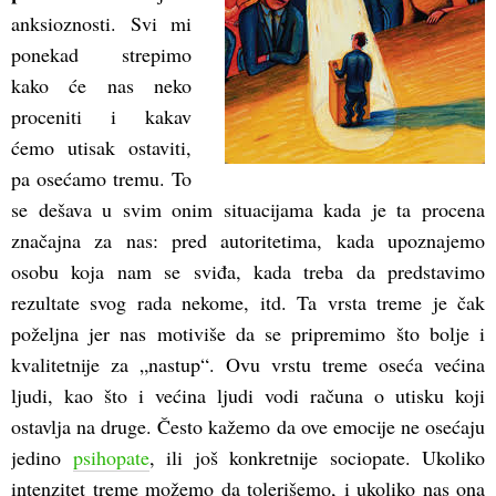
anksioznosti. Svi mi
ponekad strepimo
kako će nas neko
proceniti i kakav
ćemo utisak ostaviti,
pa osećamo tremu. To
se dešava u svim onim situacijama kada je ta procena
značajna za nas: pred autoritetima, kada upoznajemo
osobu koja nam se sviđa, kada treba da predstavimo
rezultate svog rada nekome, itd. Ta vrsta treme je čak
poželjna jer nas motiviše da se pripremimo što bolje i
kvalitetnije za „nastup“. Ovu vrstu treme oseća većina
ljudi, kao što i većina ljudi vodi računa o utisku koji
ostavlja na druge. Često kažemo da ove emocije ne osećaju
jedino
psihopate
, ili još konkretnije sociopate. Ukoliko
intenzitet treme možemo da tolerišemo, i ukoliko nas ona