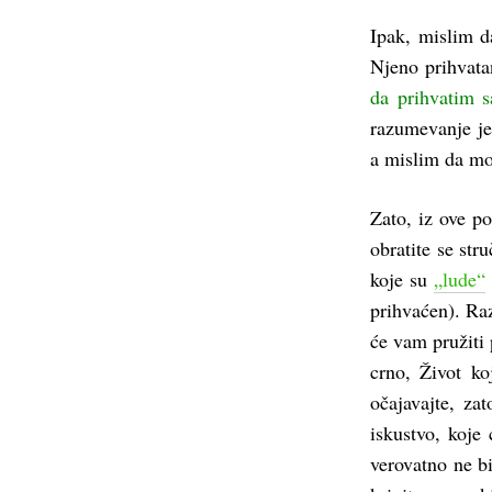
Ipak, mislim d
Njeno prihvata
da prihvatim 
razumevanje je
a mislim da mog
Zato, iz ove po
obratite se st
koje su
„lude“
prihvaćen). Raz
će vam pružiti 
crno, Život ko
očajavajte, za
iskustvo, koje
verovatno ne bi