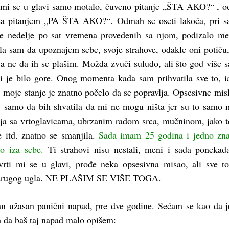
 mi se u glavi samo motalo, čuveno pitanje „ŠTA AKO?“ , o
sa pitanjem „PA ŠTA AKO?“. Odmah se oseti lakoća, pri 
e nedelje po sat vremena provedenih sa njom, podizalo me
la sam da upoznajem sebe, svoje strahove, odakle oni potiču
 a ne da ih se plašim. Možda zvuči suludo, ali što god više 
mi je bilo gore. Onog momenta kada sam prihvatila sve to, i
, moje stanje je znatno počelo da se popravlja. Opsesivne mis
, samo da bih shvatila da mi ne mogu ništa jer su to samo m
tnja sa vrtoglavicama, ubrzanim radom srca, mučninom, jako 
 itd. znatno se smanjila.
Sada imam 25 godina i jedno zna
vo iza sebe.
Ti strahovi nisu nestali, meni i sada ponekad
vrti mi se u glavi, prođe neka opsesivna misao, ali sve t
 drugog ugla. NE PLAŠIM SE VIŠE TOGA.
n užasan panični napad, pre dve godine. Sećam se kao da j
h da baš taj napad malo opišem: