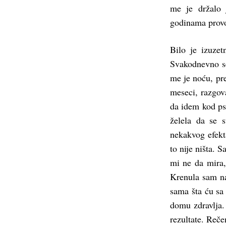
me je držalo 
godinama provo
Bilo je izuzet
Svakodnevno se
me je noću, pre
meseci, razgov
da idem kod psi
želela da se 
nekakvog efekta
to nije ništa. 
mi ne da mira
Krenula sam na
sama šta ću sa
domu zdravlja.
rezultate. Reč