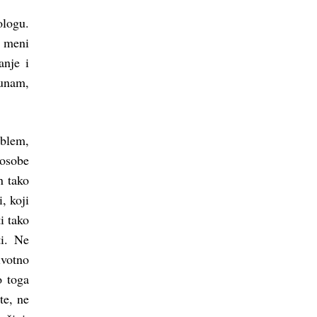
ologu.
i meni
anje i
čunam,
oblem,
 osobe
n tako
, koji
i tako
ti. Ne
ivotno
o toga
te, ne