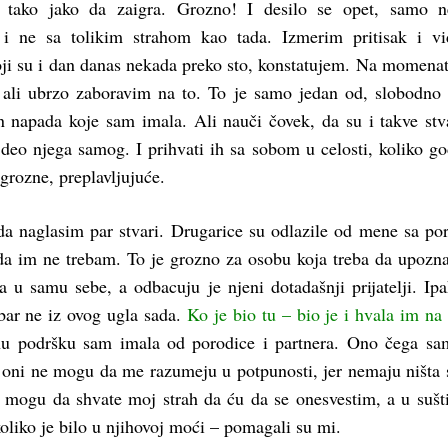
 tako jako da zaigra. Grozno! I desilo se opet, samo n
a i ne sa tolikim strahom kao tada. Izmerim pritisak i v
oji su i dan danas nekada preko sto, konstatujem. Na momena
, ali ubrzo zaboravim na to. To je samo jedan od, slobodn
on napada koje sam imala. Ali nauči čovek, da su i takve stv
 deo njega samog. I prihvati ih sa sobom u celosti, koliko go
 grozne, preplavljujuće.
 da naglasim par stvari. Drugarice su odlazile od mene sa p
da im ne trebam. To je grozno za osobu koja treba da upozn
a u samu sebe, a odbacuju je njeni dotadašnji prijatelji. Ipa
 bar ne iz ovog ugla sada.
Ko je bio tu – bio je i hvala im na
u podršku sam imala od porodice i partnera. Ono čega sa
a oni ne mogu da me razumeju u potpunosti, jer nemaju ništa 
e mogu da shvate moj strah da ću da se onesvestim, a u sušt
 koliko je bilo u njihovoj moći – pomagali su mi.