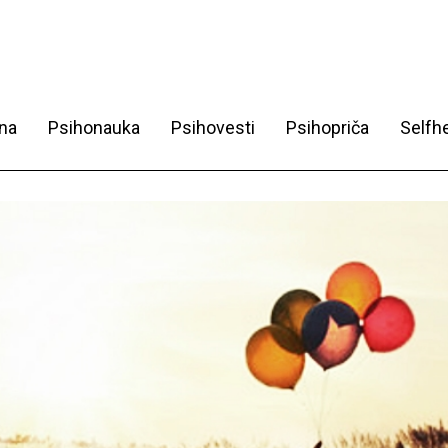
na
Psihonauka
Psihovesti
Psihopriča
Selfhe