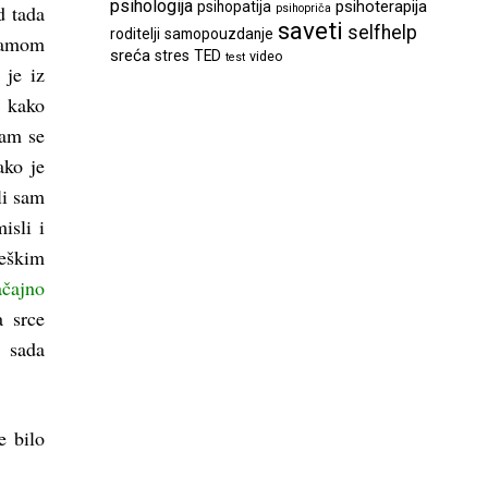
psihologija
psihoterapija
psihopatija
d tada
psihopriča
saveti
selfhelp
roditelji
samopouzdanje
samom
sreća
stres
TED
video
test
 je iz
, kako
sam se
ako je
li sam
isli i
teškim
čajno
a srce
o sada
e bilo