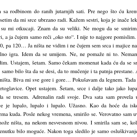
 sa rodbinom do ranih jutarnjih sati. Pre nego što ću kren
setim da mi srce ubrzano radi. Kažem sestri, koja je inače lek
i su mi otkucaji. Znam da su veliki. Ne mogu da se smiri
i, a ja čujem samo reči „oko sto“. I nije to najgore pomislim.
10, pa 120… Ja ništa ne vidim i ne čujem sem srca i majice n
alno igra. Idem da se umijem. Ne, ne pomaže ni to. Nema
dim. Ustajem, šetam. Samo čekam momenat kada ću da se s
samo bilo šta da se desi, da to mučenje i ta patnja prestane. 
ništa. Biva mi sve gore i gore… Pokušavam da legnem. Tada
rtoglavice. Opet ustajem. Šetam, srce i dalje tako jako lu
a se tresem. Adrenalin radi svoje. Dva sata sam provela
ce je lupalo, lupalo i lupalo. Užasno. Kao da hoće da isk
ma kuda. Posle nekog vremena, smirilo se. Verovatno sam u
ože ništa, na nekom nesvesnom nivou. I smirila sam se, kol
renutku bilo moguće. Nakon toga sledilo je samo osluškivanj