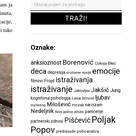
sam ja
inuta,
acije,
i tako
Oznake:
Borenović
anksioznost
Cokoja Đikić
emocije
deca
depresija
društvene mreže
istraživanja
Frojd
filmovi
istraživanje
Jakšić
Jung
Jakovljev
ljubav
kognitivna psihologija
Levai
ličnost
Milošević
narcizam
mozak
marketing
Nedeljnik
pamćenje
Nova godina
odluke
Poljak
Piščević
partnerski odnosi
Popov
predrasude
psihoanaliza