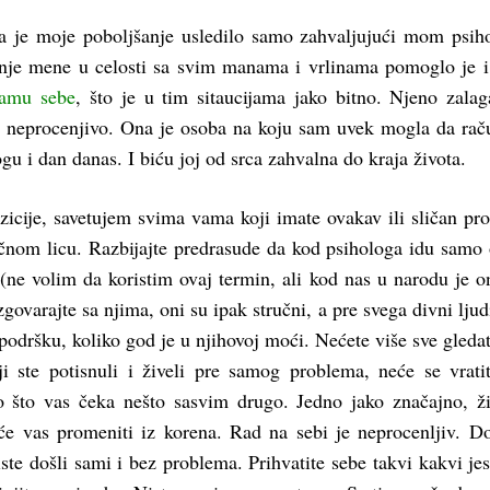
a je moje poboljšanje usledilo samo zahvaljujući mom psih
nje mene u celosti sa svim manama i vrlinama pomoglo je 
samu sebe
, što je u tim sitaucijama jako bitno. Njeno zalag
 neprocenjivo. Ona je osoba na koju sam uvek mogla da ra
u i dan danas. I biću joj od srca zahvalna do kraja života.
zicije, savetujem svima vama koji imate ovakav ili sličan pr
ručnom licu. Razbijajte predrasude da kod psihologa idu samo
(ne volim da koristim ovaj termin, ali kod nas u narodu je o
govarajte sa njima, oni su ipak stručni, a pre svega divni ljudi
podršku, koliko god je u njihovoj moći. Nećete više sve gledat
ji ste potisnuli i živeli pre samog problema, neće se vrati
to što vas čeka nešto sasvim drugo. Jedno jako značajno, ž
 će vas promeniti iz korena. Rad na sebi je neprocenljiv. D
ste došli sami i bez problema. Prihvatite sebe takvi kakvi jes