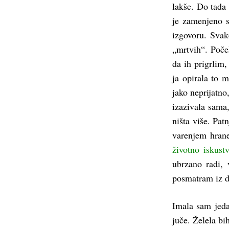
lakše. Do tada
je zamenjeno 
izgovoru. Svak
„mrtvih“. Poče
da ih prigrlim,
ja opirala to 
jako neprijatno
izazivala sama
ništa više. Pa
varenjem hrane
životno iskust
ubrzano radi, 
posmatram iz
Imala sam jeda
juče. Želela bi