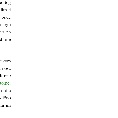
e tog
idim i
t bude
o mogu
ari na
d bile
orukom
a nove
k nije
 tome.
m bila
slično
ini mi