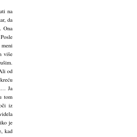
uti na
ar, da
m. Ona
 Posle
a meni
m više
rušim.
Ali od
 kreću
pa… Ja
 u tom
oči iz
videla
iko je
e, kad