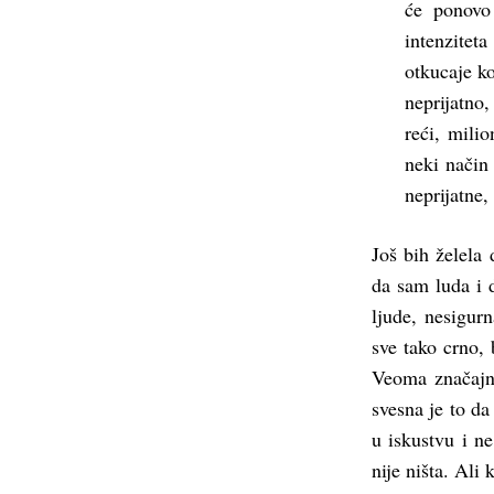
će ponovo
intenzitet
otkucaje k
neprijatno
reći, mili
neki način
neprijatne,
Još bih želela
da sam luda i 
ljude, nesigurn
sve tako crno,
Veoma značajn
svesna je to d
u iskustvu i n
nije ništa. Ali