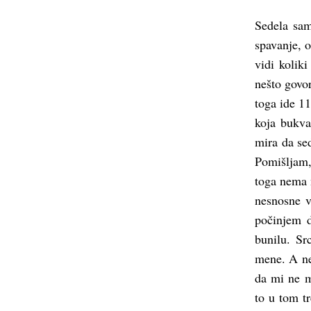
Sedela sam
spavanje, o
vidi kolik
nešto govor
toga ide 1
koja bukv
mira da se
Pomišljam, 
toga nema 
nesnosne v
počinjem d
bunilu. Sr
mene. A ne
da mi ne m
to u tom t