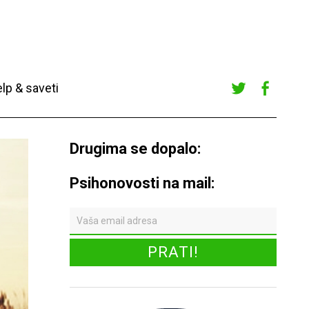
lp & saveti
Twitte
Faceb
r
ook
Drugima se dopalo:
Psihonovosti na mail: