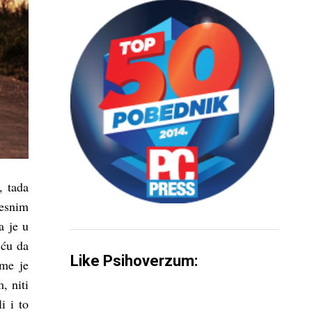
, tada
esnim
a je u
 ću da
Like Psihoverzum:
 me je
, niti
i i to