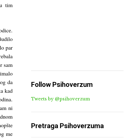
u tim
odice.
Budilo
lo par
rebala
er sam
 imalo
log da
Follow Psihoverzum
ta kad
odina.
Tweets by @psihoverzum
nam ni
jednom
aopšte
Pretraga Psihoverzuma
log me