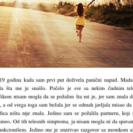
9 godina kada sam prvi put doživela panični napad. Mada
la šta me je snašlo. Počelo je sve sa nekim čudnim tel
kom nisam mogla da se požalim šta mi je, jer sam znala d
“, a od svega toga sam bežala jer se odmah javljala misao da
ica ništa nije znala. Jedino sam se požalila partneru, koji
zumeo. Od tih telesnih simptoma, ja nisam mogla ni da spavam
unkcionišem. Jedino me je smirivao razgovor sa momkom al