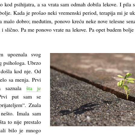
 kod psihijatra, a sa vrata sam odmah dobila lekove. I pila 
e bolje. Kada je prošao neki vremenski period, terapija mi je uk
la malo dobro; međutim, ponovo kreću neke nove telesne senz
 i slično. Pa me ponovo vrate na lekove. Pa opet budem bolje 
m upoznala svog
og psihologa. Ubrzo
 došla kod nje. Od
čelo sa menja. Prvi
a saznala
šta je
Prvi put sam se
prijateljem“. Znala
nešto. Imala sam
šta to nije prestalo
ali bilo je mnogo