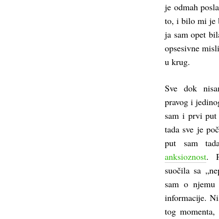
je odmah poslao
to, i bilo mi j
ja sam opet bi
opsesivne misli
u krug.
Sve dok nisa
pravog i jedin
sam i prvi put
tada sve je po
put sam tad
anksioznost
. 
suočila sa „ne
sam o njemu 
informacije. Ni
tog momenta, 