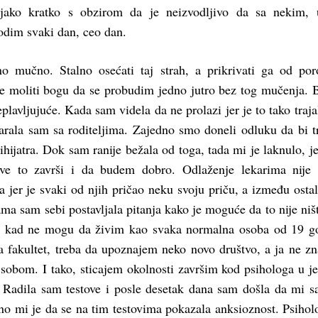
jako kratko s obzirom da je neizvodljivo da sa nekim, 
dim svaki dan, ceo dan.
no mučno. Stalno osećati taj strah, a prikrivati ga od por
 moliti bogu da se probudim jedno jutro bez tog mučenja. 
plavljujuće. Kada sam videla da ne prolazi jer je to tako traja
arala sam sa roditeljima. Zajedno smo doneli odluku da bi t
hijatra. Dok sam ranije bežala od toga, tada mi je laknulo, j
sve to završi i da budem dobro. Odlaženje lekarima nije
 jer je svaki od njih pričao neku svoju priču, a između osta
Sama sam sebi postavljala pitanja kako je moguće da to nije niš
, kad ne mogu da živim kao svaka normalna osoba od 19 g
 fakultet, treba da upoznajem neko novo društvo, a ja ne z
 sobom. I tako, sticajem okolnosti završim kod psihologa u 
 Radila sam testove i posle desetak dana sam došla da mi s
eno mi je da se na tim testovima pokazala anksioznost. Psiho