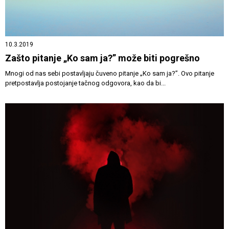
10.3.2019
Zašto pitanje „Ko sam ja?” može biti pogrešno
Mnogi od nas sebi postavljaju čuveno pitanje „Ko sam ja?”. Ovo pitanje
pretpostavlja postojanje tačnog odgovora, kao da bi...