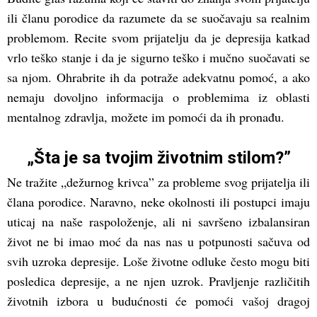
ili članu porodice da razumete da se suočavaju sa realnim
problemom. Recite svom prijatelju da je depresija katkad
vrlo teško stanje i da je sigurno teško i mučno suočavati se
sa njom. Ohrabrite ih da potraže adekvatnu pomoć, a ako
nemaju dovoljno informacija o problemima iz oblasti
mentalnog zdravlja, možete im pomoći da ih pronađu.
„Šta je sa tvojim životnim stilom?”
Ne tražite „dežurnog krivca” za probleme svog prijatelja ili
člana porodice. Naravno, neke okolnosti ili postupci imaju
uticaj na naše raspoloženje, ali ni savršeno izbalansiran
život ne bi imao moć da nas nas u potpunosti sačuva od
svih uzroka depresije. Loše životne odluke često mogu biti
posledica depresije, a ne njen uzrok. Pravljenje različitih
životnih izbora u budućnosti će pomoći vašoj dragoj