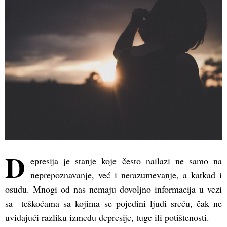
(Opens
(Opens
(Opens
in
in
in
new
new
new
window)
window)
window)
D
epresija je stanje koje često nailazi ne samo na
neprepoznavanje, već i nerazumevanje, a katkad i
osudu. Mnogi od nas nemaju dovoljno informacija u vezi
sa teškoćama sa kojima se pojedini ljudi sreću, čak ne
uviđajući razliku između depresije, tuge ili potištenosti.