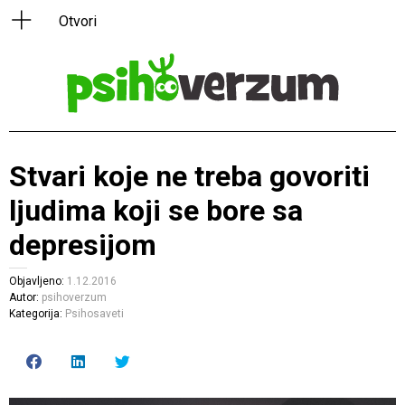
Stvari koje ne treba govoriti
ljudima koji se bore sa
depresijom
Objavljeno:
1.12.2016
Autor:
psihoverzum
Kategorija:
Psihosaveti
Click
Click
Click
to
to
to
share
share
share
on
on
on
Facebook
LinkedIn
Twitter