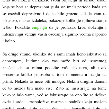
koja se bori sa depresijom je da ste imali periode kada ste
se osećali depresivno i da je bilo grozno, ali da vam to
iskustvo, makar izdaleka, pokazuje koliko je njihovo stanje
teško. Pokažite
empatiju
da je prolazak kroz složeniju i
intenzivniju verziju vaših osećanja sigurno veoma naporno
i bolno.
Sa druge strane, ukoliko ste i sami imali lično iskustvo sa
depresijom, ljudima oko vas može biti od izuzetnog
značaja da sa njima podelite vaša iskustva, ali uvek
procenite koliko je osoba u tom momentu u stanju da
primi. Nekada to neće biti mnogo. Nekim drugim danom
će to možda biti malo više. Zato ne insistirajte na tome
kako je bilo vama, već se fokusirajte na ono što se dešava
ovde i sada – raspoložive resurse i podršku koju možete
pružiti osobi koja se suočava sa depresijom koju je