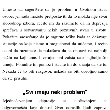
Umesto da sugerišete da je problem u životnom stavu
osobe, jer sada možete pretpostaviti da to možda nije stvar
slobodnog izbora, recite im da razumete da ih depresija
sprečava u ostvarivanju nekih pozitivnih stvari u životu.
Pokažite saosećanje da je sigurno teško kada se dešavaju
situacije na koje nismo u mogućnosti da utičemo, i recite
osobi da razumete da pokušava da se oporavi na najbolji
način na koji ume. I verujte, oni zaista rade najbolje što
umeju. Ponudite im pomoć i stavite im do znanja da ste tu.
Nekada će to biti razgovor, nekada će biti dovoljno samo
da ste prisutni.
„Svi imaju neki problem”
Izjednačavanjem depresije sa suočavanjem sa
odgovornošću koje donosi život odraslih ljudi zapravo