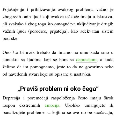
Pojašnjenje i približavanje ovakvog problema važno je
zbog svih onih ljudi koji ovakve teškoće imaju u iskustvu,
ali svakako i zbog toga što omogućava uključivanje drugih
važnih ljudi (porodice, prijatelja), kao adekvatan sistem
podrške.
Ono što bi uvek trebalo da imamo na umu kada smo u
kontaktu sa ljudima koji se bore sa
depresijom
, a kada
želimo da im pomognemo, jeste to da ne govorimo neke
od navedenih stvari koje su opisane u nastavku.
„Praviš problem ni oko čega”
Depresija i poremećaji raspoloženja često imaju širok
raspon ekstremnih
emocija
. Ukoliko umanjujete ili
banalizujete probleme sa kojima se ove osobe suočavaju,