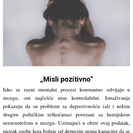
„Misli pozitivno”
Iako se razni mentalni procesi konstantno odvijaju u
mozgu, oni najčešće nisu kontrolabilni. Istraživanja
pokazuju da su problemi sa depresivnošću (ali i nekim
drugim psihičkim teškoćama) povezani sa hemijskom
neravnotežom u mozgu. Uzimajući u obzir ovaj podatak,
mozak osobe koja boluje od depresije nema kapacitet da se