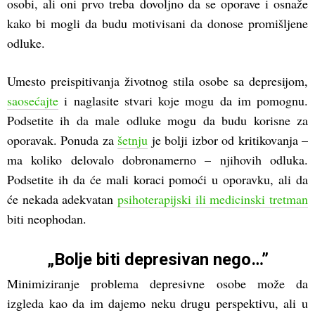
osobi, ali oni prvo treba dovoljno da se oporave i osnaže
kako bi mogli da budu motivisani da donose promišljene
odluke.
Umesto preispitivanja životnog stila osobe sa depresijom,
saosećajte
i naglasite stvari koje mogu da im pomognu.
Podsetite ih da male odluke mogu da budu korisne za
oporavak. Ponuda za
šetnju
je bolji izbor od kritikovanja –
ma koliko delovalo dobronamerno – njihovih odluka.
Podsetite ih da će mali koraci pomoći u oporavku, ali da
će nekada adekvatan
psihoterapijski ili medicinski tretman
biti neophodan.
„Bolje biti depresivan nego…”
Minimiziranje problema depresivne osobe može da
izgleda kao da im dajemo neku drugu perspektivu, ali u