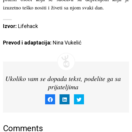
izuzetno teško nositi i živeti sa njom svaki dan.
Izvor: 
Lifehack  
Prevod i adaptacija:
Nina Vukelić
Ukoliko vam se dopada tekst, podelite ga sa
prijateljima
Click
Click
Click
to
to
to
share
share
share
on
on
on
Facebook
LinkedIn
Twitter
(Opens
(Opens
(Opens
in
in
in
new
new
new
window)
window)
window)
Comments