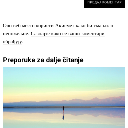
Ово веб место користи Акисмет како би смањило
непожељне.
Сазнајте како се ваши коментари
обрађују
.
Preporuke za dalje čitanje