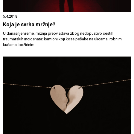
5.4.2018
Koja je svrha mržnje?
U današnje vreme, mržnja preovladava zbog nedopustivo čestih
traumatskih incidenata: kamioni koji kose pešake na ulicama, robnim
kućama, božićnim...