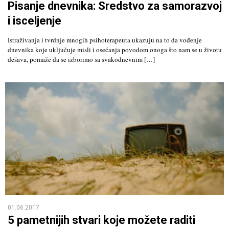
Pisanje dnevnika: Sredstvo za samorazvoj
i isceljenje
Istraživanja i tvrdnje mnogih psihoterapeuta ukazuju na to da vođenje
dnevnika koje uključuje misli i osećanja povodom onoga što nam se u životu
dešava, pomaže da se izborimo sa svakodnevnim […]
01.06.2017
5 pametnijih stvari koje možete raditi