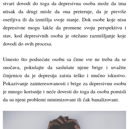
stvari dovodi do toga da depresivna osoba može da ima
utisak da drugi misle da ona preteruje, da je previše
osetljiva ili da izmišlja svoje stanje. Dok osobe koje nisu
depresivne mogu lakše da promene svoju perspektivu i
stav, kod depresivnih osoba je otežano razmišljanje koje
dovodi do ovih procesa.
Umesto što podsećate osobu sa čime sve ne treba da se
suočava, pokušajte da saslušate njene brige i uvažite
činjenicu da je depresija zaista teško i mučno iskustvo.
Pokazivanje zainteresovanosti i brige za depresivnu osobu
je mnogo korisnije i neće dovesti do toga da osoba pomisli
da su njeni problemi minimizovani ili čak banalizovani.