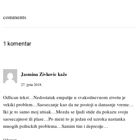
comments
1 komentar
Jasmina Zivkovic
kaže
27. јуна 2018.
Odlican tekst…Nedostatak empatije u svakodnevnom zivotu je
vekiki problem…Saosecanje kao da ne postoji u danasnje vreme…
Iki je to samo moj utisak…Mozda se ljudi stide da pokazu svoju
saosecajnost ili plase…Po meni to je jedan od uzroka nastanka
mnogih psihickih problema…Samim tim i depresije…
Odgovor