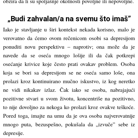
obzira da li su spoljašnje okolnosti povoljne ili nepovoljne.
„Budi zahvalan/a na svemu što imaš”
Iako je stavljanje u širi kontekst nekada korisno, malo je
verovatno da ćemo ovom rečenicom osobi sa depresijom
ponuditi novu perspektivu – naprotiv; ona može da je
navede da se oseća mnogo lošije ili da čak potkrepi
osećanje krivice koje često prati ovakav problem. Osoba
koja se bori sa depresijom se ne oseća samo loše, ona
prolazi kroz kontinuirano mučno iskustvo, iz kog neretko
ne vidi nikakav izlaz. Čak iako se osoba, nabrajajući
pozitivne stvari u svom životu, koncentriše na pozitivno,
to nije dovoljno za nekoga ko prolazi kroz ovakve teškoće.
Pored toga, imajte na umu da je ova osoba najverovatnije
mnogo puta, bezuspešno, pokušala da „izvuče” sebe iz
depresije.