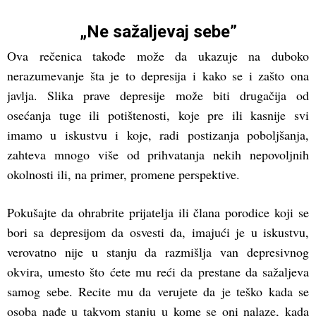
„Ne sažaljevaj sebe”
Ova rečenica takođe može da ukazuje na duboko
nerazumevanje šta je to depresija i kako se i zašto ona
javlja. Slika prave depresije može biti drugačija od
osećanja tuge ili potištenosti, koje pre ili kasnije svi
imamo u iskustvu i koje, radi postizanja poboljšanja,
zahteva mnogo više od prihvatanja nekih nepovoljnih
okolnosti ili, na primer, promene perspektive.
Pokušajte da ohrabrite prijatelja ili člana porodice koji se
bori sa depresijom da osvesti da, imajući je u iskustvu,
verovatno nije u stanju da razmišlja van depresivnog
okvira, umesto što ćete mu reći da prestane da sažaljeva
samog sebe. Recite mu da verujete da je teško kada se
osoba nađe u takvom stanju u kome se oni nalaze, kada