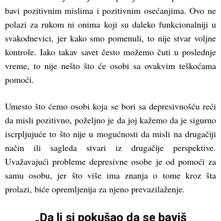
bavi pozitivnim mislima i pozitivnim osećanjima. Ovo ne
polazi za rukom ni onima koji su daleko funkcionalniji u
svakodnevici, jer kako smo pomenuli, to nije stvar voljne
kontrole. Iako takav savet često možemo čuti u poslednje
vreme, to nije nešto što će osobi sa ovakvim teškoćama
pomoći.
Umesto što ćemo osobi koja se bori sa depresivnošću reći
da misli pozitivno, poželjno je da joj kažemo da je sigurno
iscrpljujuće to što nije u mogućnosti da misli na drugačiji
način ili sagleda stvari iz drugačije perspektive.
Uvažavajući probleme depresivne osobe je od pomoći za
samu osobu, jer što više ima znanja o tome kroz šta
prolazi, biće opremljenija za njeno prevazilaženje.
„Da li si pokušao da se baviš