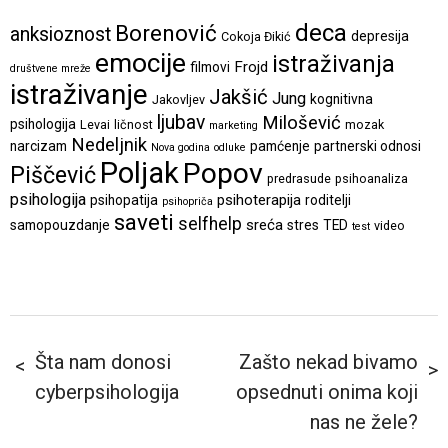
deca
Borenović
anksioznost
depresija
Cokoja Đikić
emocije
istraživanja
Frojd
filmovi
društvene mreže
istraživanje
Jakšić
Jung
kognitivna
Jakovljev
ljubav
Milošević
psihologija
Levai
ličnost
mozak
marketing
Nedeljnik
narcizam
pamćenje
partnerski odnosi
Nova godina
odluke
Poljak
Popov
Piščević
predrasude
psihoanaliza
psihologija
psihoterapija
psihopatija
roditelji
psihopriča
saveti
selfhelp
sreća
samopouzdanje
stres
TED
video
test
Šta nam donosi
Zašto nekad bivamo
cyberpsihologija
opsednuti onima koji
nas ne žele?