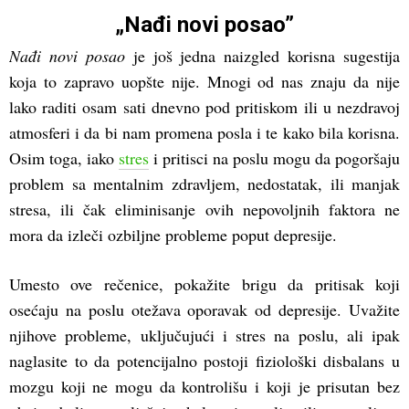
„Nađi novi posao”
Nađi novi posao
je još jedna naizgled korisna sugestija
koja to zapravo uopšte nije. Mnogi od nas znaju da nije
lako raditi osam sati dnevno pod pritiskom ili u nezdravoj
atmosferi i da bi nam promena posla i te kako bila korisna.
Osim toga, iako
stres
i pritisci na poslu mogu da pogoršaju
problem sa mentalnim zdravljem, nedostatak, ili manjak
stresa, ili čak eliminisanje ovih nepovoljnih faktora ne
mora da izleči ozbiljne probleme poput depresije.
Umesto ove rečenice, pokažite brigu da pritisak koji
osećaju na poslu otežava oporavak od depresije. Uvažite
njihove probleme, uključujući i stres na poslu, ali ipak
naglasite to da potencijalno postoji fiziološki disbalans u
mozgu koji ne mogu da kontrolišu i koji je prisutan bez