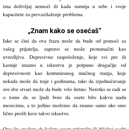
ima doživljaj nemoći ili kada sumnja u sebe i svoje
kapacitete za prevazilaženje problema.
„Znam kako se osećaš”
Iako se čini da ova fraza može da bude od pomoći za
vašeg prijatelja, zapravo se može protumačiti kao
uvredljiva. Depresivno raspoloženje, koje svi pre ili
kasnije imamo u iskustvu je potpuno drugačije od
depresivnosti kao kontuniranog mučnog stanja, koje
nekada može da traje i godinama, tako da izjednačavanje
ove dve stvari može da bude vrlo štetno. Neretko se radi se
o tome da se ljudi bore da osete bilo kakvu nadu
mesecima, a to jedino možemo da znamo samo ako smo
lično prošli kroz takvo iskustvo.
Ono što možete da kažete svom prijatelju ili bliskoj osobi