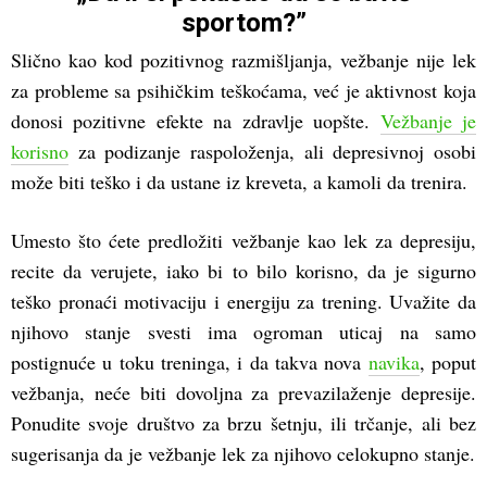
sportom?”
Slično kao kod pozitivnog razmišljanja, vežbanje nije lek
za probleme sa psihičkim teškoćama, već je aktivnost koja
donosi pozitivne efekte na zdravlje uopšte.
Vežbanje je
korisno
za podizanje raspoloženja, ali depresivnoj osobi
može biti teško i da ustane iz kreveta, a kamoli da trenira.
Umesto što ćete predložiti vežbanje kao lek za depresiju,
recite da verujete, iako bi to bilo korisno, da je sigurno
teško pronaći motivaciju i energiju za trening. Uvažite da
njihovo stanje svesti ima ogroman uticaj na samo
postignuće u toku treninga, i da takva nova
navika
, poput
vežbanja, neće biti dovoljna za prevazilaženje depresije.
Ponudite svoje društvo za brzu šetnju, ili trčanje, ali bez
sugerisanja da je vežbanje lek za njihovo celokupno stanje.