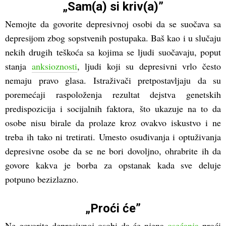
„Sam(a) si kriv(a)”
Nemojte da govorite depresivnoj osobi da se suočava sa
depresijom zbog sopstvenih postupaka. Baš kao i u slučaju
nekih drugih teškoća sa kojima se ljudi suočavaju, poput
stanja
anksioznosti
, ljudi koji su depresivni vrlo često
nemaju pravo glasa. Istraživači pretpostavljaju da su
poremećaji raspoloženja rezultat dejstva genetskih
predispozicija i socijalnih faktora, što ukazuje na to da
osobe nisu birale da prolaze kroz ovakvo iskustvo i ne
treba ih tako ni tretirati. Umesto osuđivanja i optuživanja
depresivne osobe da se ne bori dovoljno, ohrabrite ih da
govore kakva je borba za opstanak kada sve deluje
potpuno bezizlazno.
„Proći će”
Ne govorite depresivnoj osobi da će njena
osećanja
proći