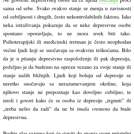
sama od sebe. Svako ovakvo stanje se menja u zavisnosti
od ozbiljnosti i drugih, često nekontrolabilnih faktora. Iako
neka istraživanja pokazuju da se neke depresivne osobe
spontano oporavljaju, to ne mora uvek biti tako.
Psihoterapijski ili medicinski tretman je često neophodan
većini ljudi koji se suočavaju sa ovakvim teškoćama. Bilo
da je u pitanju depresivno raspoloženje ili pak depresija,
poželjno je da budemo na oprezu vezano za svoje stanje ili
stanje naših bližnjih. Ljudi koji boluju od depresije se
neretko suočavaju sa nerazumevanjem okoline, koja
njihovo stanje ne prepoznaje kao dovoljno ozbiljno, te
misli i govori kako će se osoba iz depresije „trgnuti” ili
„treba nešto da radi” da ne bi
imala vremena
da bude
depresivna.
Budite glas razuma koji će staviti do znanja svom prijatelju