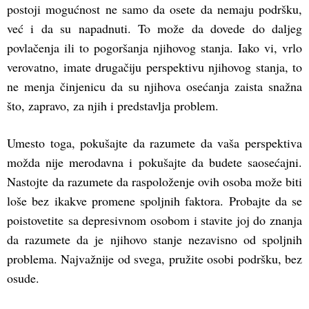
postoji mogućnost ne samo da osete da nemaju podršku,
već i da su napadnuti. To može da dovede do daljeg
povlačenja ili to pogoršanja njihovog stanja. Iako vi, vrlo
verovatno, imate drugačiju perspektivu njihovog stanja, to
ne menja činjenicu da su njihova osećanja zaista snažna
što, zapravo, za njih i predstavlja problem.
Umesto toga, pokušajte da razumete da vaša perspektiva
možda nije merodavna i pokušajte da budete saosećajni.
Nastojte da razumete da raspoloženje ovih osoba može biti
loše bez ikakve promene spoljnih faktora. Probajte da se
poistovetite sa depresivnom osobom i stavite joj do znanja
da razumete da je njihovo stanje nezavisno od spoljnih
problema. Najvažnije od svega, pružite osobi podršku, bez
osude.