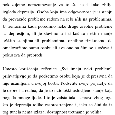
pokazujemo nerazumevanje za to šta je i kako zbilja
izgleda depresija. Osoba koja ima odgovornost je u stanju
da prevaziđe probleme radom na sebi i/ili na problemima.
U trenucima kada poredimo neke druge životne probleme
sa depresijom, ili je stavimo u isti koš sa nekim manje
teškim stanjima ili problemima, ozbiljno rizikujemo da
omalovažimo samu osobu ili sve ono sa čim se suočava i
pokušava da prebrodi.
Umesto korišćenja rečenice „Svi imaju neki problem”
prihvatljivije je da podsetimo osobu koja je depresivna da
nije usamljena u svojoj borbi. Podsetite svoje prijatelje da
je depresija realna, da je to fiziološki uslovljeno stanje koja
pogađa mnoge ljude. I to je zaista tako. Upravo zbog toga
što je depresija toliko rasprostranjena i, iako se čini da iz
tog tunela nema izlaza, dostupnost tretmana je velika.