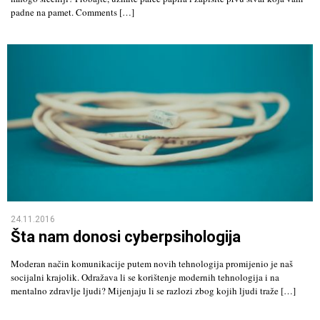
padne na pamet. Comments […]
24.11.2016
Šta nam donosi cyberpsihologija
Moderan način komunikacije putem novih tehnologija promijenio je naš
socijalni krajolik. Odražava li se korištenje modernih tehnologija i na
mentalno zdravlje ljudi? Mijenjaju li se razlozi zbog kojih ljudi traže […]