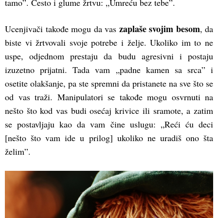
tamo”. Često i glume žrtvu: „Umreću bez tebe”.
zaplaše svojim besom
Ucenjivači takođe mogu da vas
, da
biste vi žrtvovali svoje potrebe i želje. Ukoliko im to ne
uspe, odjednom prestaju da budu agresivni i postaju
izuzetno prijatni. Tada vam „padne kamen sa srca” i
osetite olakšanje, pa ste spremni da pristanete na sve što se
od vas traži. Manipulatori se takođe mogu osvrnuti na
nešto što kod vas budi osećaj krivice ili sramote, a zatim
se postavljaju kao da vam čine uslugu: „Reći ću deci
[nešto što vam ide u prilog] ukoliko ne uradiš ono šta
želim”.