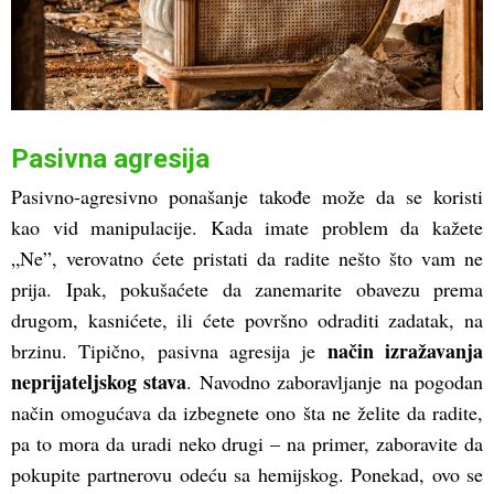
Pasivna agresija
Pasivno-agresivno ponašanje takođe može da se koristi
kao vid manipulacije. Kada imate problem da kažete
„Ne”, verovatno ćete pristati da radite nešto što vam ne
prija. Ipak, pokušaćete da zanemarite obavezu prema
drugom, kasnićete, ili ćete površno odraditi zadatak, na
način izražavanja
brzinu. Tipično, pasivna agresija je
neprijateljskog stava
. Navodno zaboravljanje na pogodan
način omogućava da izbegnete ono šta ne želite da radite,
pa to mora da uradi neko drugi – na primer, zaboravite da
pokupite partnerovu odeću sa hemijskog. Ponekad, ovo se