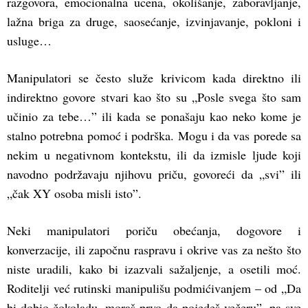
razgovora, emocionalna ucena, okolišanje, zaboravljanje,
lažna briga za druge, saosećanje, izvinjavanje, pokloni i
usluge…
Manipulatori se često služe krivicom kada direktno ili
indirektno govore stvari kao što su „Posle svega što sam
učinio za tebe…” ili kada se ponašaju kao neko kome je
stalno potrebna pomoć i podrška. Mogu i da vas porede sa
nekim u negativnom kontekstu, ili da izmisle ljude koji
navodno podržavaju njihovu priču, govoreći da „svi” ili
„čak XY osoba misli isto”.
Neki manipulatori poriču obećanja, dogovore i
konverzacije, ili započnu raspravu i okrive vas za nešto što
niste uradili, kako bi izazvali sažaljenje, a osetili moć.
Roditelji već rutinski manipulišu podmićivanjem – od „Da
bi dobio čokoladu, moraš prvo da pojedeš večeru”, pa sve