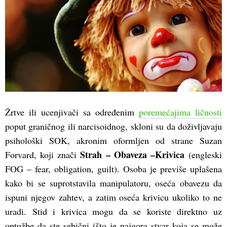
Žrtve ili ucenjivači sa određenim
poremećajima ličnosti
poput graničnog ili narcisoidnog, skloni su da doživljavaju
psihološki SOK, akronim oformljen od strane Suzan
Strah – Obaveza –Krivica
Forvard, koji znači
(engleski
FOG – fear, obligation, guilt). Osoba je previše uplašena
kako bi se suprotstavila manipulatoru, oseća obavezu da
ispuni njegov zahtev, a zatim oseća krivicu ukoliko to ne
uradi. Stid i krivica mogu da se koriste direktno uz
optužbe da ste sebični (što je najgora stvar koja se može