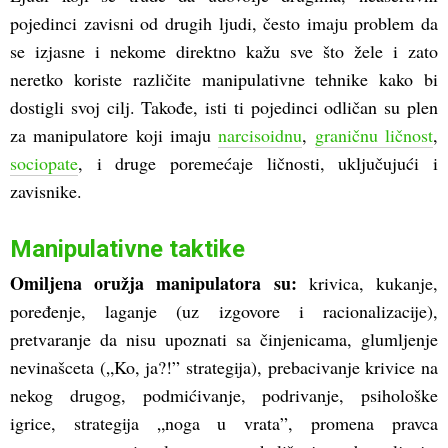
pojedinci zavisni od drugih ljudi, često imaju problem da
se izjasne i nekome direktno kažu sve što žele i zato
neretko koriste različite manipulativne tehnike kako bi
dostigli svoj cilj. Takođe, isti ti pojedinci odličan su plen
za manipulatore koji imaju
narcisoidnu
,
graničnu ličnost
,
sociopate
, i druge poremećaje ličnosti, uključujući i
zavisnike.
Manipulativne taktike
Omiljena oružja manipulatora su:
krivica, kukanje,
poređenje, laganje (uz izgovore i racionalizacije),
pretvaranje da nisu upoznati sa činjenicama, glumljenje
nevinašceta („Ko, ja?!” strategija), prebacivanje krivice na
nekog drugog, podmićivanje, podrivanje, psihološke
igrice, strategija „noga u vrata”, promena pravca