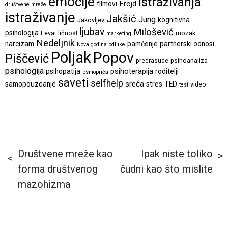
emocije
istraživanja
Frojd
filmovi
društvene mreže
istraživanje
Jakšić
Jung
kognitivna
Jakovljev
ljubav
Milošević
psihologija
Levai
ličnost
mozak
marketing
Nedeljnik
narcizam
pamćenje
partnerski odnosi
Nova godina
odluke
Poljak
Popov
Piščević
predrasude
psihoanaliza
psihologija
psihoterapija
psihopatija
roditelji
psihopriča
saveti
selfhelp
sreća
samopouzdanje
stres
TED
video
test
Društvene mreže kao
Ipak niste toliko
forma društvenog
čudni kao što mislite
mazohizma