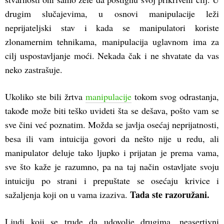
drugim slučajevima, u osnovi manipulacije leži
neprijateljski stav i kada se manipulatori koriste
zlonamernim tehnikama, manipulacija uglavnom ima za
cilj uspostavljanje moći. Nekada čak i ne shvatate da vas
neko zastrašuje.
Ukoliko ste bili žrtva
manipulacije
tokom svog odrastanja,
takođe može biti teško uvideti šta se dešava, pošto vam se
sve čini već poznatim. Možda se javlja osećaj neprijatnosti,
besa ili vam intuicija govori da nešto nije u redu, ali
manipulator deluje tako ljupko i prijatan je prema vama,
sve što kaže je razumno, pa na taj način ostavljate svoju
intuiciju po strani i prepuštate se osećaju krivice i
Tada ste razoružani.
sažaljenja koji on u vama izaziva.
Ljudi koji se trude da udovolje drugima, neasertivni