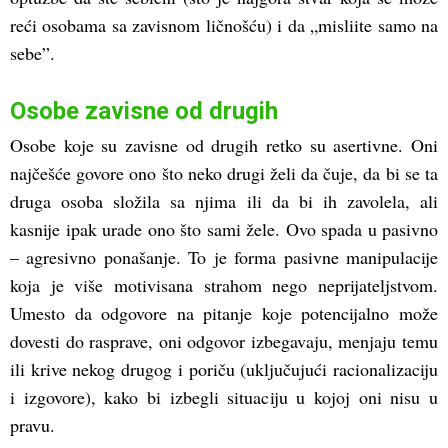
reći osobama sa zavisnom ličnošću) i da „misliite samo na
sebe”.
Osobe zavisne od drugih
Osobe koje su zavisne od drugih retko su asertivne. Oni
najčešće govore ono što neko drugi želi da čuje, da bi se ta
druga osoba složila sa njima ili da bi ih zavolela, ali
kasnije ipak urade ono što sami žele. Ovo spada u pasivno
– agresivno ponašanje. To je forma pasivne manipulacije
koja je više motivisana strahom nego neprijateljstvom.
Umesto da odgovore na pitanje koje potencijalno može
dovesti do rasprave, oni odgovor izbegavaju, menjaju temu
ili krive nekog drugog i poriču (uključujući racionalizaciju
i izgovore), kako bi izbegli situaciju u kojoj oni nisu u
pravu.