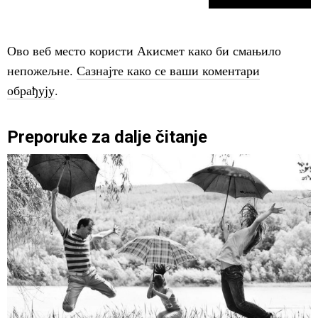
Ово веб место користи Акисмет како би смањило
непожељне.
Сазнајте како се ваши коментари
обрађују
.
Preporuke za dalje čitanje