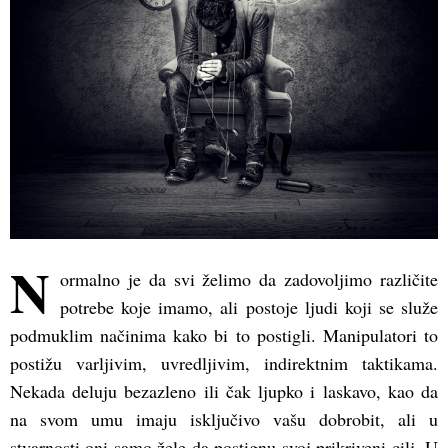
N
ormalno je da svi želimo da zadovoljimo različite
potrebe koje imamo, ali postoje ljudi koji se služe
podmuklim načinima kako bi to postigli. Manipulatori to
postižu varljivim, uvredljivim, indirektnim taktikama.
Nekada deluju bezazleno ili čak ljupko i laskavo, kao da
na svom umu imaju isključivo vašu dobrobit, ali u
stvarnosti oni samo žele da postignu svoj prikriveni cilj. U