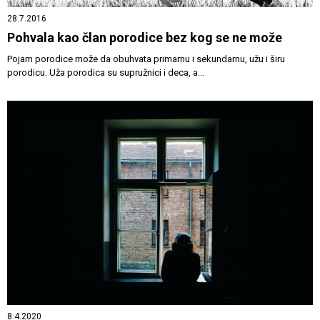
28.7.2016
Pohvala kao član porodice bez kog se ne može
Pojam porodice može da obuhvata primarnu i sekundarnu, užu i širu
porodicu. Uža porodica su supružnici i deca, a...
8.4.2020