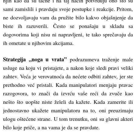
njih kao da su tačne i na taj način potvrđuju ono što su
sami zamislili i pravdaju svoje postupke i reakcije. Pritom,
ne dozvoljavaju vam da pružite bilo kakvo objašnjenje da
biste ih razuverili. Često se ponašaju u skladu sa
dogovorima koji nisu ni napravljeni, te tako sprečavaju da
ih ometate u njihovim akcijama.
Strategija „noga u vrata”
podrazumeva traženje male
usluge na koju vi pristajete, a nakon koje sledi pravi veliki
zahtev. Veća je verovatnoća da nećete odbiti zahtev, jer ste
prethodno već pristali. Kada manipulatori menjaju pravac
razogovora, to znači da izvrću vaše reći da zvuče kao
nešto što uopšte niste želeli da kažete. Kada zamerite ili
jednostavno ukažete manipulatoru na to, oni preuzimaju
ulogu oštećene strane. U tom trenutku, oni su glavni akteri
bilo koje priče, a na vama je da se pravdate.