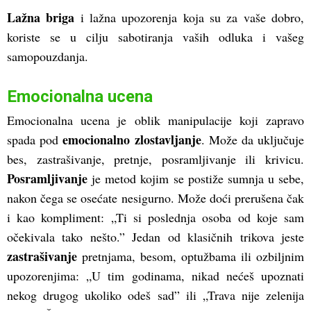
Lažna briga
i lažna upozorenja koja su za vaše dobro,
koriste se u cilju sabotiranja vaših odluka i vašeg
samopouzdanja.
Emocionalna ucena
Emocionalna ucena je oblik manipulacije koji zapravo
emocionalno zlostavljanje
spada pod
. Može da uključuje
bes, zastrašivanje, pretnje, posramljivanje ili krivicu.
Posramljivanje
je metod kojim se postiže sumnja u sebe,
nakon čega se osećate nesigurno. Može doći prerušena čak
i kao kompliment: „Ti si poslednja osoba od koje sam
očekivala tako nešto.” Jedan od klasičnih trikova jeste
zastrašivanje
pretnjama, besom, optužbama ili ozbiljnim
upozorenjima: „U tim godinama, nikad nećeš upoznati
nekog drugog ukoliko odeš sad” ili „Trava nije zelenija