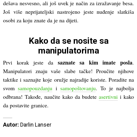
dešava nesvesno, ali još uvek je način za izražavanje besa.
Još više neprijateljski nastrojeno jeste nuđenje slatkiša
osobi za koju znate da je na dijeti.
Kako da se nosite sa
manipulatorima
saznate sa kim imate posla
Prvi korak jeste da
.
Manipulatori znaju vaše slabe tačke! Proučite njihove
taktike i saznajte koje oružje najradije koriste. Poradite na
svom
samopouzdanju
i
samopoštovanju
. To je najbolja
odbrana! Takođe, naučite kako da budete
asertivni
i kako
da postavite granice.
Autor:
 Darlin Lanser
