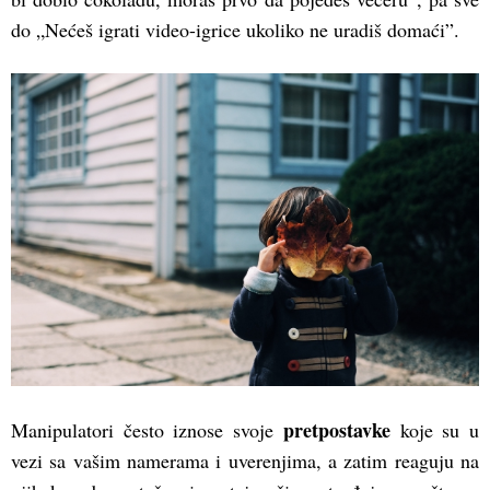
do „Nećeš igrati video-igrice ukoliko ne uradiš domaći”.
pretpostavke
Manipulatori često iznose svoje
koje su u
vezi sa vašim namerama i uverenjima, a zatim reaguju na