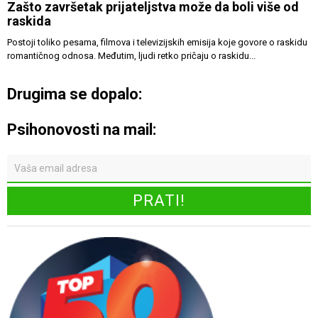
Zašto završetak prijateljstva može da boli više od
raskida
Postoji toliko pesama, filmova i televizijskih emisija koje govore o raskidu
romantičnog odnosa. Međutim, ljudi retko pričaju o raskidu...
Drugima se dopalo:
Psihonovosti na mail: