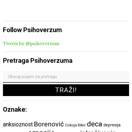
Follow Psihoverzum
Tweets by @psihoverzum
Pretraga Psihoverzuma
Oznake:
deca
Borenović
anksioznost
depresija
Cokoja Đikić