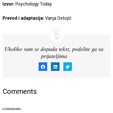
Izvor:
Psychology Today
Prevod i adaptacija:
 Vanja Ostojić
Ukoliko vam se dopada tekst, podelite ga sa
prijateljima
Click
Click
Click
to
to
to
share
share
share
on
on
on
Facebook
LinkedIn
Twitter
(Opens
(Opens
(Opens
in
in
in
new
new
new
window)
window)
window)
Comments
comments