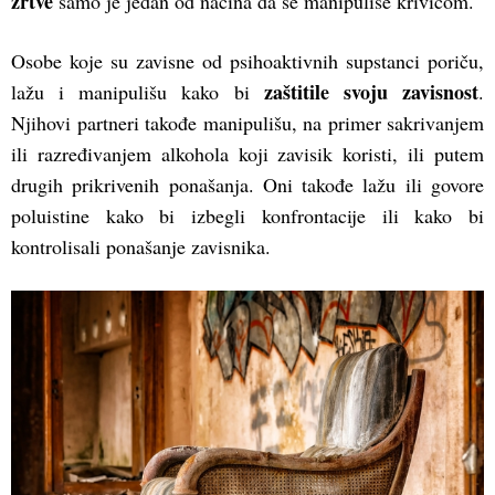
žrtve
samo je jedan od načina da se manipuliše krivicom.
Osobe koje su zavisne od psihoaktivnih supstanci poriču,
zaštitile svoju zavisnost
lažu i manipulišu kako bi
.
Njihovi partneri takođe manipulišu, na primer sakrivanjem
ili razređivanjem alkohola koji zavisik koristi, ili putem
drugih prikrivenih ponašanja. Oni takođe lažu ili govore
poluistine kako bi izbegli konfrontacije ili kako bi
kontrolisali ponašanje zavisnika.