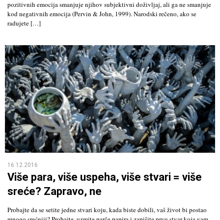
pozitivnih emocija smanjuje njihov subjektivni doživljaj, ali ga ne smanjuje
kod negativnih emocija (Pervin & John, 1999). Narodski rečeno, ako se
radujete […]
16.12.2016
Više para, više uspeha, više stvari = više
sreće? Zapravo, ne
Probajte da se setite jedne stvari koju, kada biste dobili, vaš život bi postao
mnogo srećniji? Probajte, uzmite parče papira i zapišite prvu stvar koja vam