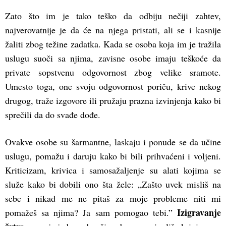
Zato što im je tako teško da odbiju nečiji zahtev,
najverovatnije je da će na njega pristati, ali se i kasnije
žaliti zbog težine zadatka. Kada se osoba koja im je tražila
uslugu suoči sa njima, zavisne osobe imaju teškoće da
private sopstvenu odgovornost zbog velike sramote.
Umesto toga, one svoju odgovornost poriču, krive nekog
drugog, traže izgovore ili pružaju prazna izvinjenja kako bi
sprečili da do svađe dođe.
Ovakve osobe su šarmantne, laskaju i ponude se da učine
uslugu, pomažu i daruju kako bi bili prihvaćeni i voljeni.
Kriticizam, krivica i samosažaljenje su alati kojima se
služe kako bi dobili ono šta žele: „Zašto uvek misliš na
sebe i nikad me ne pitaš za moje probleme niti mi
Izigravanje
pomažeš sa njima? Ja sam pomogao tebi.”