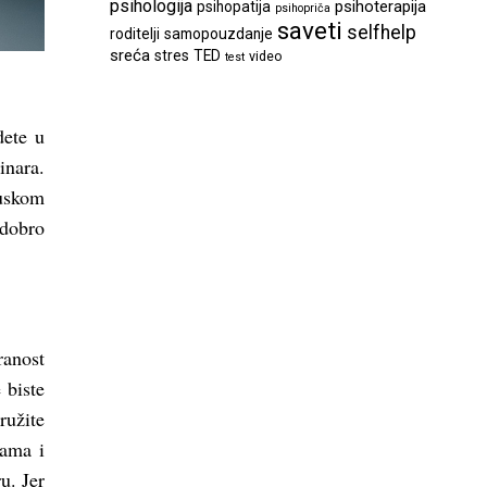
psihologija
psihoterapija
psihopatija
psihopriča
saveti
selfhelp
roditelji
samopouzdanje
sreća
stres
TED
video
test
dete u
inara.
ruskom
 dobro
ranost
 biste
ružite
vama i
u. Jer