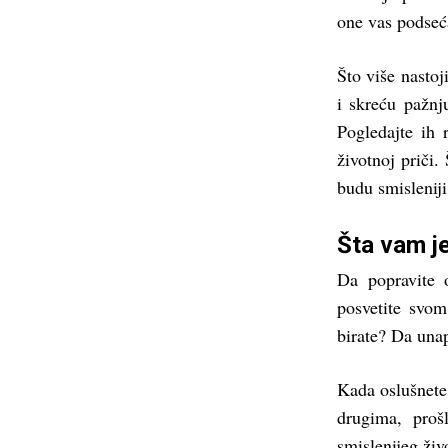
one vas podsećaj
Što više nastoj
i skreću pažnj
Pogledajte ih 
životnoj priči.
budu smisleniji
Šta vam j
Da popravite
posvetite svom
birate? Da unap
Kada oslušnete 
drugima, proš
smislenijeg živ