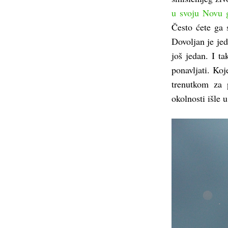
u svoju Novu 
Često ćete ga 
Dovoljan je jed
još jedan. I t
ponavljati. Koj
trenutkom za 
okolnosti išle u