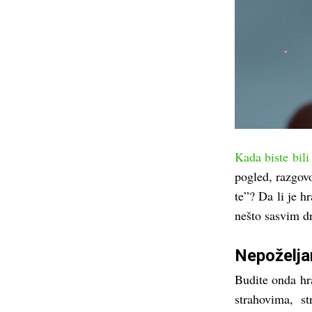
Kada biste bili 
pogled, razgovo
te”? Da li je h
nešto sasvim d
Nepoželjan
Budite onda hr
strahovima, s