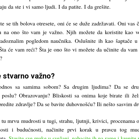
u da ste i vi samo ljudi. I da patite. I da grešite.
ite se tih bolova otresete, oni će se duže zadržavati. Oni vas 
u na ono što vam je važno. Njih možete da koristite kao v
radoznalim pogledom naučnika. Oslušnite ih kao šaptače u
 Šta će vam reći? Šta je ono što vi možete da učinite da vam 
?
e stvarno važno?
 odnos sa samima sobom? Sa drugim ljudima? Da se drug
 poslu? Obrazovanju? Bliskosti sa onima koje birate ili žel
redite zdravlje? Da se bavite duhovnošću? Ili nešto sasvim d
tu mrvu mudrosti u tugi, strahu, ljutnji, krivici, procenama o
losti i budućnosti, načinite prvi korak u pravcu tog mud
ota.
Stavite sve muke u svežanj, nabacite ih na rame i krenite 