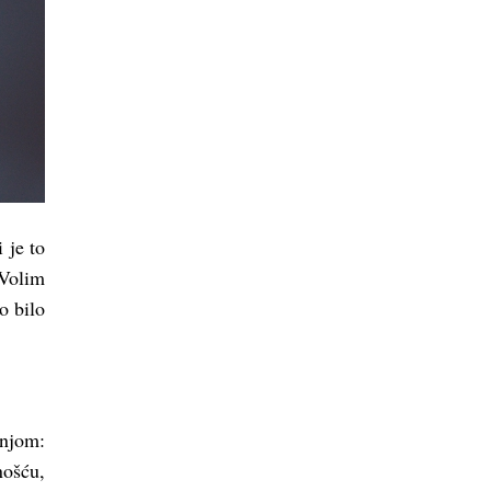
 je to
„Volim
o bilo
tnjom:
nošću,