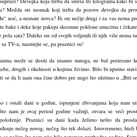
supruzi? Devojka koja treba da smrša tri kilograma kako bi s
etu? Možda ste momak koji treba da pozove devojku da pro
u“ noć, a nemate novca? Ili ste nečiji drugi i za vas nema pr
ste bake i deke koje pakuju skromne poklone unucima i čekate
 pola sata? Daleko ste od svojih voljenih ili njih više nema tu
 sa TV-a, nasmejte se, pa praznici su!
nima može se desiti da imamo mnoga, ne baš preterano ko
ebe, drugih i okolnosti u kojima živimo. Bilo bi uputno stavit
ati se da li nam ona čine dobro pre nego što uletimo u „Biti s
ao i ostali dani u godini, ispunjeni zbivanjima koja nam n
, što nam je ovaj period godine važniji, otvara se veći pros
spoloženje. Praznici su dani kada želimo nešto da prosl
đenju nečeg novog, nečeg što tek dolazi. Istovremeno, hteli
o sa nečim što nam nije bilo potaman prethodne godine. Su