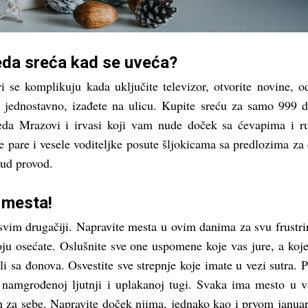
eda sreća kad se uveća?
i se komplikuju kada uključite televizor, otvorite novine, o
i jednostavno, izađete na ulicu. Kupite sreću za samo 999 d
eda Mrazovi i irvasi koji vam nude doček sa ćevapima i 
 pare i vesele voditeljke posute šljokicama sa predlozima za
lud provod.
 mesta!
svim drugačiji. Napravite mesta u ovim danima za svu frustri
oju osećate. Oslušnite sve one uspomene koje vas jure, a koje
ali sa đonova. Osvestite sve strepnje koje imate u vezi sutra. P
j namgrođenoj ljutnji i uplakanoj tugi. Svaka ima mesto u 
n za sebe. Napravite doček njima, jednako kao i prvom januar