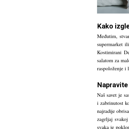
Kako izgl
Međutim, stvar
supermarket il
Kostimirani D
salatom za male
raspoloženje i 
Napravite
Naš savet je sa
i zabrinutost k
najradije obris
zagrljaj svako
svaka je poklo