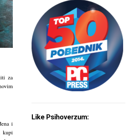
iti za
 novim
Like Psihoverzum:
đena i
i kupi