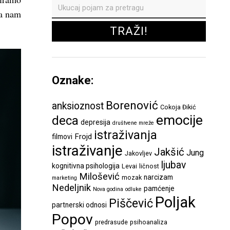
da nam
Oznake:
Borenović
anksioznost
Cokoja Đikić
emocije
deca
depresija
društvene mreže
istraživanja
Frojd
filmovi
istraživanje
Jakšić
Jung
Jakovljev
ljubav
kognitivna psihologija
Levai
ličnost
Milošević
narcizam
mozak
marketing
Nedeljnik
pamćenje
Nova godina
odluke
Poljak
Piščević
partnerski odnosi
Popov
predrasude
psihoanaliza