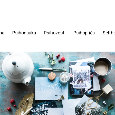
na
Psihonauka
Psihovesti
Psihopriča
Selfhe