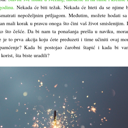
godinu.
Nekada će biti težak. Nekada će hteti da se njime b
smatrati nepoželjnim prtljagom. Međutim, možete hodati sa
an mali korak u pravcu onoga što čini vaš život smislenijim. 
ako što češće. Da bi nam ta ponašanja prešla u naviku, mor
e je to prva akcija koju ćete preduzeti i time učiniti ovaj m
pamćenje? Kada bi postojao čarobni štapić i kada bi va
 korist, šta biste uradili?