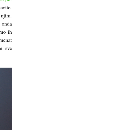
avite.
 njim.
I onda
amo ih
omenat
m sve