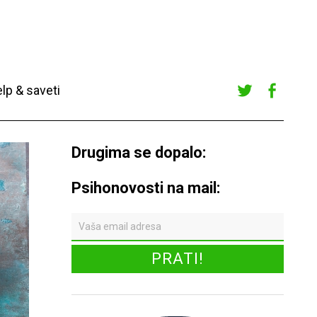
lp & saveti
Twitte
Faceb
r
ook
Drugima se dopalo:
Psihonovosti na mail: