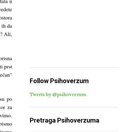
tala u
vedete
ostora
 ih da
? Ali,
risna
i prst
rećan“
Follow Psihoverzum
Tweets by @psihoverzum
isu po
tor za
avimo.
Pretraga Psihoverzuma
 bismo
miramo