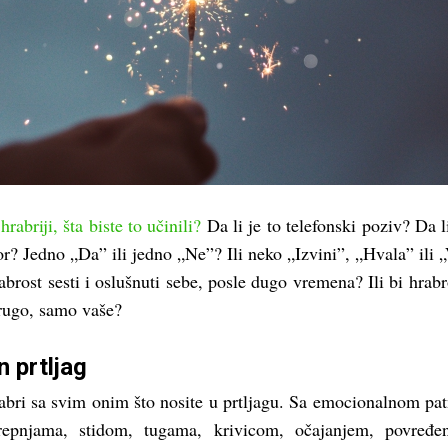
hrabriji, šta biste to učinili?
Da li je to telefonski poziv? Da li
r? Jedno „Da” ili jedno „Ne”? Ili neko „Izvini”, „Hvala” ili 
rabrost sesti i oslušnuti sebe, posle dugo vremena? Ili bi hrabr
rugo, samo vaše?
 prtljag
abri sa svim onim što nosite u prtljagu. Sa emocionalnom pa
trepnjama, stidom, tugama, krivicom, očajanjem, povređe