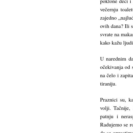
poklone deci i 
večernju toal
zajedno „najluđ
ovih dana? Ili 
svrate na makar
kako kažu ljudi
U narednim da
očekivanja od s
na čelo i zapit
tiraniju.
Praznici su, k
volji. Tačnije
patnju i nera
Radujemo se ro
da se oprostim