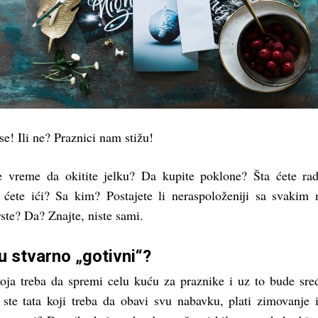
se! Ili ne? Praznici nam stižu!
e vreme da okitite jelku? Da kupite poklone? Šta ćete rad
ćete ići? Sa kim? Postajete li neraspoloženiji sa svakim
ste? Da? Znajte, niste sami.
u stvarno „gotivni“?
ja treba da spremi celu kuću za praznike i uz to bude sre
 ste tata koji treba da obavi svu nabavku, plati zimovanje 