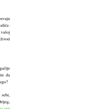
čuvaju
odiče.
 vašoj
životi
ačije
ite da
rugo?
 sebi,
rijeg,
na put