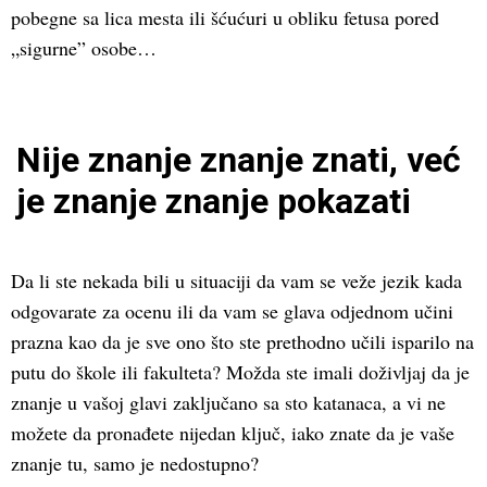
pobegne sa lica mesta ili šćućuri u obliku fetusa pored
„sigurne” osobe…
Nije znanje znanje znati, već
je znanje znanje pokazati
Da li ste nekada bili u situaciji da vam se veže jezik kada
odgovarate za ocenu ili da vam se glava odjednom učini
prazna kao da je sve ono što ste prethodno učili isparilo na
putu do škole ili fakulteta? Možda ste imali doživljaj da je
znanje u vašoj glavi zaključano sa sto katanaca, a vi ne
možete da pronađete nijedan ključ, iako znate da je vaše
znanje tu, samo je nedostupno?