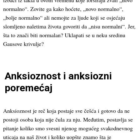
izbaci iz takta u ovom vremenu koje forsiraju zvati „novo
normalno“. Zovite ga kako hoćete, „novo normalno“,
„bolje normalno“ ali nemojte za ljude koji se osjećaju
slomljeno naletima života govoriti da „nisu normalni“. Jer,
šta to znači biti normalan? Uklapati se u neku sredinu
Gausove krivulje?
Anksioznost i anksiozni
poremećaj
Anksioznost je reč koja postaje sve češća i gotovo da ne
postoji osoba koja nije čula za nju. Međutim, postavlja se
pitanje koliko smo svesni njenog mogućeg svakodnevnog
uticaja na naš život i koliko uopšte znamo šta je