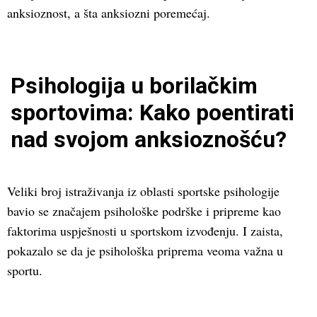
anksioznost, a šta anksiozni poremećaj.
Psihologija u borilačkim
sportovima: Kako poentirati
nad svojom anksioznošću?
Veliki broj istraživanja iz oblasti sportske psihologije
bavio se značajem psihološke podrške i pripreme kao
faktorima uspješnosti u sportskom izvođenju. I zaista,
pokazalo se da je psihološka priprema veoma važna u
sportu.