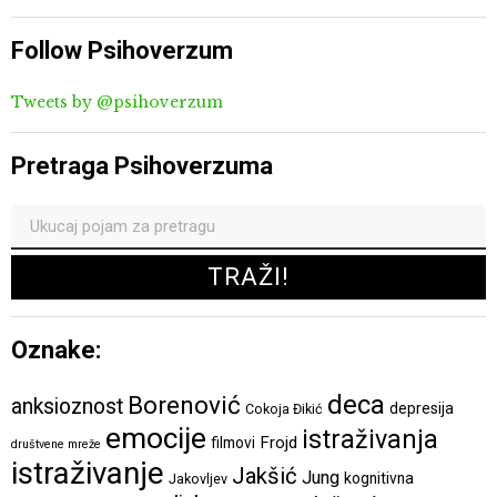
Follow Psihoverzum
Tweets by @psihoverzum
Pretraga Psihoverzuma
Oznake:
deca
Borenović
anksioznost
depresija
Cokoja Đikić
emocije
istraživanja
Frojd
filmovi
društvene mreže
istraživanje
Jakšić
Jung
kognitivna
Jakovljev