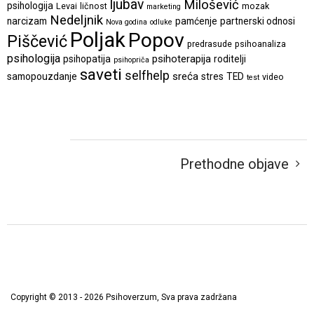
ljubav
Milošević
psihologija
Levai
ličnost
mozak
marketing
Nedeljnik
narcizam
pamćenje
partnerski odnosi
Nova godina
odluke
Poljak
Popov
Piščević
predrasude
psihoanaliza
psihologija
psihoterapija
psihopatija
roditelji
psihopriča
saveti
selfhelp
sreća
samopouzdanje
stres
TED
video
test
Prethodne objave
Copyright © 2013 - 2026 Psihoverzum, Sva prava zadržana