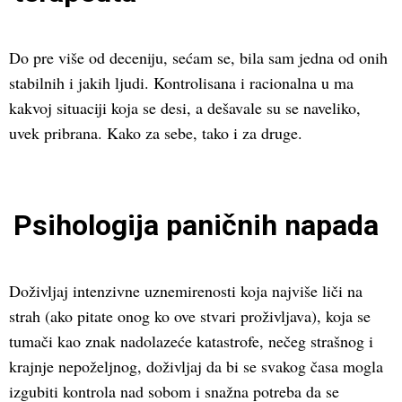
Do pre više od deceniju, sećam se, bila sam jedna od onih
stabilnih i jakih ljudi. Kontrolisana i racionalna u ma
kakvoj situaciji koja se desi, a dešavale su se naveliko,
uvek pribrana. Kako za sebe, tako i za druge.
Psihologija paničnih napada
Doživljaj intenzivne uznemirenosti koja najviše liči na
strah (ako pitate onog ko ove stvari proživljava), koja se
tumači kao znak nadolazeće katastrofe, nečeg strašnog i
krajnje nepoželjnog, doživljaj da bi se svakog časa mogla
izgubiti kontrola nad sobom i snažna potreba da se