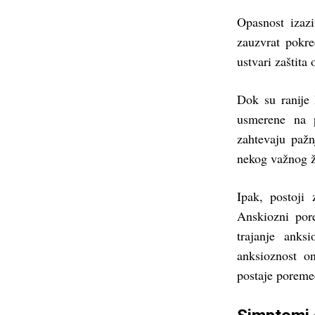
Opasnost izazi
zauzvrat pokre
ustvari zaštita 
Dok su ranije 
usmerene na p
zahtevaju pažn
nekog važnog ž
Ipak, postoji
Anskiozni por
trajanje anks
anksioznost o
postaje poreme