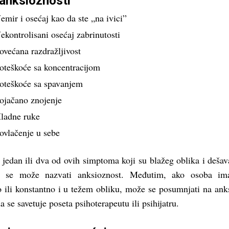
anksioznosti
emir i osećaj kao da ste „na ivici”
ekontrolisani osećaj zabrinutosti
ovećana razdražljivost
oteškoće sa koncentracijom
oteškoće sa spavanjem
ojačano znojenje
ladne ruke
ovlačenje u sebe
jedan ili dva od ovih simptoma koji su blažeg oblika i dešav
o se može nazvati anksioznost. Međutim, ako osoba im
 ili konstantno i u težem obliku, može se posumnjati na ank
a se savetuje poseta psihoterapeutu ili psihijatru.