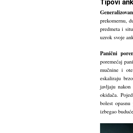
Tipovi an
Generalizovan
prekomernu, du
predmeta i sit
uzrok svoje ank
Panični pore
poremećaj pani
mučnine i ote
eskaliraju brz
javljaju nakon 
okidača. Pojed
bolest opasnu 
izbegao buduće