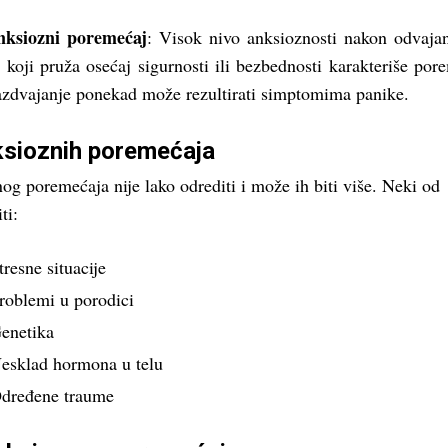
nksiozni poremećaj
: Visok nivo anksioznosti nakon odvaja
 koji pruža osećaj sigurnosti ili bezbednosti karakteriše por
azdvajanje ponekad može rezultirati simptomima panike.
ksioznih poremećaja
g poremećaja nije lako odrediti i može ih biti više. Neki od
ti:
tresne situacije
roblemi u porodici
enetika
esklad hormona u telu
dređene traume