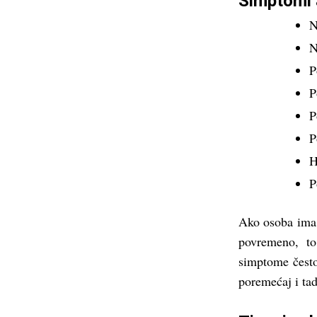
Simptomi 
N
N
P
P
P
P
H
P
Ako osoba ima 
povremeno, t
simptome često
poremećaj i tad