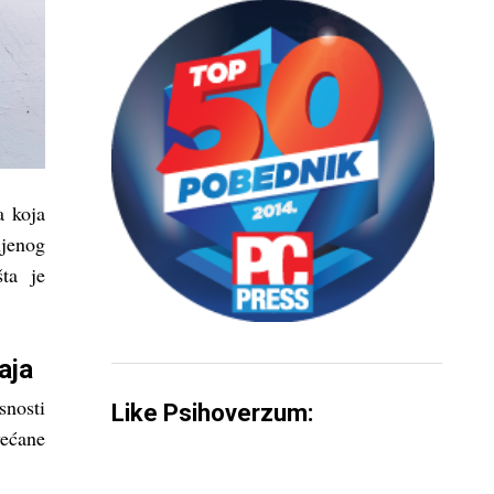
a koja
njenog
ta je
aja
nosti
Like Psihoverzum:
ećane