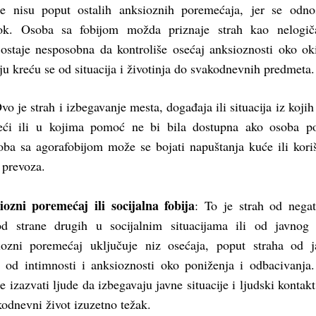
ije nisu poput ostalih anksioznih poremećaja, jer se odn
rok. Osoba sa fobijom možda priznaje strah kao nelogiča
 ostaje nesposobna da kontroliše osećaj anksioznosti oko ok
ju kreću se od situacija i životinja do svakodnevnih predmeta.
Ovo je strah i izbegavanje mesta, događaja ili situacija iz koji
beći ili u kojima pomoć ne bi bila dostupna ako osoba p
oba sa agorafobijom može se bojati napuštanja kuće ili kori
g prevoza.
iozni poremećaj ili socijalna fobija
: To je strah od nega
od strane drugih u socijalnim situacijama ili od javnog 
siozni poremećaj uključuje niz osećaja, poput straha od 
a od intimnosti i anksioznosti oko poniženja i odbacivanja
izazvati ljude da izbegavaju javne situacije i ljudski kontakt
odnevni život izuzetno težak.