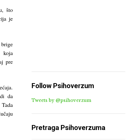
u, što
ija je
 brige
 koja
aj pre
Follow Psihoverzum
ećaja.
rdi da
Tweets by @psihoverzum
. Tada
lučaju
Pretraga Psihoverzuma