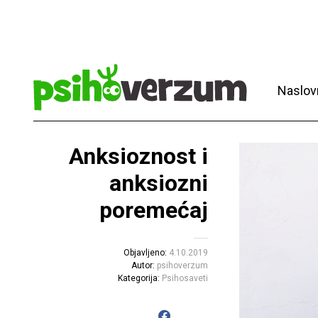
Naslov
Anksioznost i
anksiozni
poremećaj
Objavljeno:
4.10.2019
Autor:
psihoverzum
Kategorija:
Psihosaveti
Click
to