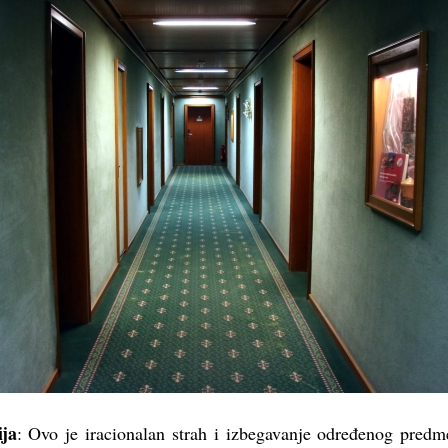
ija
: Ovo je iracionalan strah i izbegavanje određenog predme