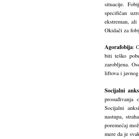
situacije. Fob
specifičan uz
ekstreman, ali
Okidači za fobi
Agorafobija
: 
biti teško po
zarobljena. Os
liftova i javno
Socijalni anks
prosuđivanja 
Socijalni ank
nastupa, strah
poremećaj može 
mere da je svak