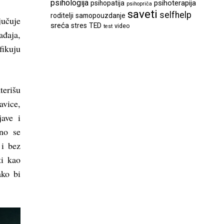
psihologija
psihoterapija
psihopatija
psihopriča
saveti
selfhelp
roditelji
samopouzdanje
jučuje
sreća
stres
TED
video
test
ađaja,
fikuju
terišu
avice,
ave i
čno se
 i bez
ti kao
ako bi