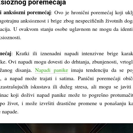
ksioznog poremećaja
i anksiozni poremećaj
: Ovo je hronični poremećaj koji ukl
gotrajnu anksioznost i brige zbog nespecifičnih životnih dog
uacija. U ovakvom stanju osobe uglavnom ne mogu da identi
sioznosti.
mećaj
: Kratki ili iznenadni napadi intenzivne brige karak
ke. Ovi napadi mogu dovesti do drhtanja, zbunjenosti, vrtogl
žanog disanja.
Napadi panike
imaju tendenciju da se poj
o, a napad može trajati i satima. Panični poremećaji obi
zastrašujućih iskustava ili dužeg stresa, ali mogu se javiti
inac koji doživi napad panike može to pogrešno protumači
po život, i može izvršiti drastične promene u ponašanju k
 napade.