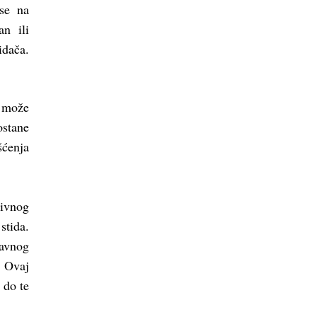
ose na
n ili
idača.
h može
ostane
šćenja
tivnog
stida.
javnog
. Ovaj
 do te