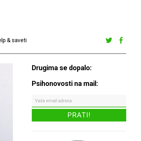
lp & saveti
Twitte
Faceb
r
ook
Drugima se dopalo:
Psihonovosti na mail: