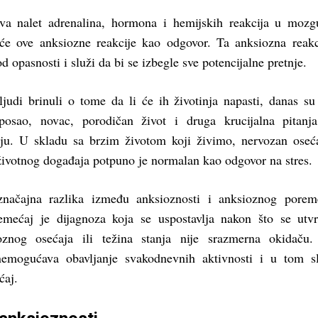
va nalet adrenalina, hormona i hemijskih reakcija u mozg
će ove anksiozne reakcije kao odgovor. Ta anksiozna reakc
od opasnosti i služi da bi se izbegle sve potencijalne pretnje.
ljudi brinuli o tome da li će ih životinja napasti, danas su
osao, novac, porodičan život i druga krucijalna pitanja
ju. U skladu sa brzim životom koji živimo, nervozan oseć
ivotnog događaja potpuno je normalan kao odgovor na stres.
 značajna razlika između anksioznosti i anksioznog porem
emećaj je dijagnoza koja se uspostavlja nakon što se utv
ioznog osećaja ili težina stanja nije srazmerna okidaču
nemogućava obavljanje svakodnevnih aktivnosti i u tom s
ćaj.