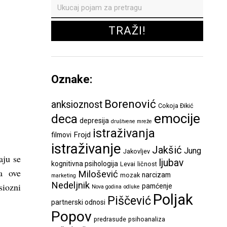
Oznake:
Borenović
anksioznost
Cokoja Đikić
emocije
deca
depresija
društvene mreže
istraživanja
Frojd
filmovi
istraživanje
Jakšić
Jung
Jakovljev
aju se
ljubav
kognitivna psihologija
Levai
ličnost
a ove
Milošević
narcizam
mozak
marketing
Nedeljnik
siozni
pamćenje
Nova godina
odluke
Poljak
Piščević
partnerski odnosi
Popov
predrasude
psihoanaliza