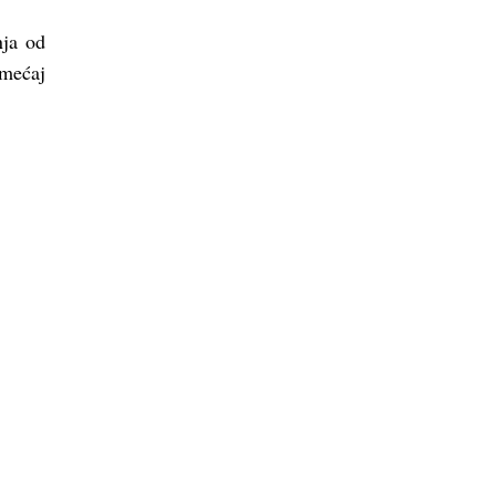
nja od
emećaj