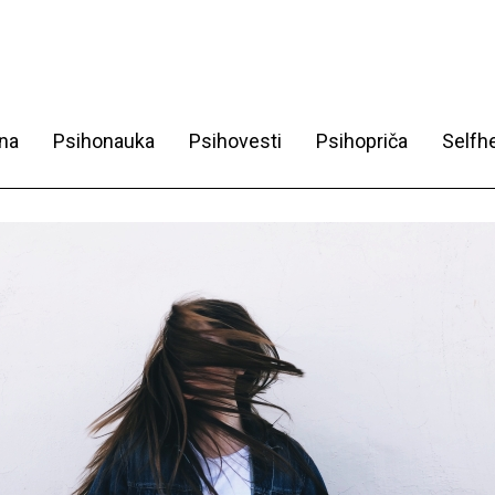
na
Psihonauka
Psihovesti
Psihopriča
Selfhe