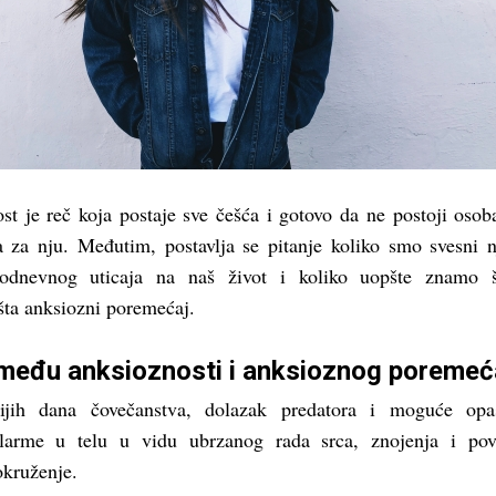
st je reč koja postaje sve češća i gotovo da ne postoji osob
a za nju. Međutim, postavlja se pitanje koliko smo svesni 
odnevnog uticaja na naš život i koliko uopšte znamo š
šta anksiozni poremećaj.
zmeđu anksioznosti i anksioznog poremeć
ijih dana čovečanstva, dolazak predatora i moguće opas
alarme u telu u vidu ubrzanog rada srca, znojenja i pov
 okruženje.