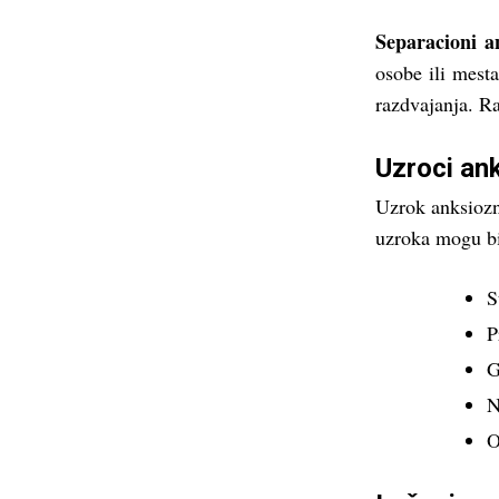
Separacioni a
osobe ili mesta
razdvajanja. R
Uzroci an
Uzrok anksiozno
uzroka mogu bi
S
P
G
N
O