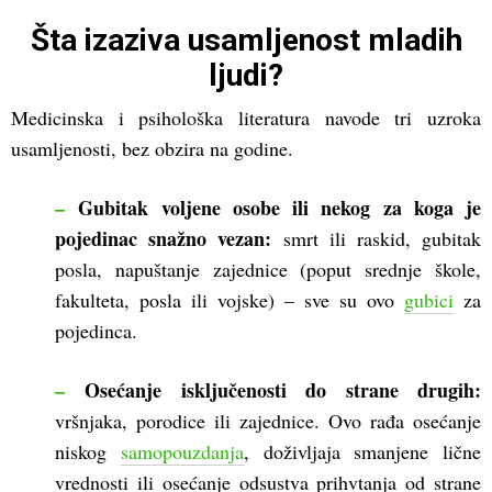
Šta izaziva usamljenost mladih
ljudi?
Medicinska i psihološka literatura navode tri uzroka
usamljenosti, bez obzira na godine.
–
Gubitak voljene osobe ili nekog za koga je
pojedinac snažno vezan:
smrt ili raskid, gubitak
posla, napuštanje zajednice (poput srednje škole,
fakulteta, posla ili vojske) – sve su ovo
gubici
za
pojedinca.
–
Osećanje isključenosti do strane drugih:
vršnjaka, porodice ili zajednice. Ovo rađa osećanje
niskog
samopouzdanja
, doživljaja smanjene lične
vrednosti ili osećanje odsustva prihvtanja od strane