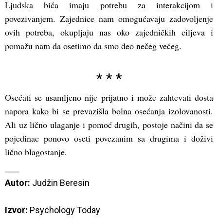
Ljudska bića imaju potrebu za interakcijom i
povezivanjem. Zajednice nam omogućavaju zadovoljenje
ovih potreba, okupljaju nas oko zajedničkih ciljeva i
pomažu nam da osetimo da smo deo nečeg većeg.
* * *
Osećati se usamljeno nije prijatno i može zahtevati dosta
napora kako bi se prevazišla bolna osećanja izolovanosti.
Ali uz lično ulaganje i pomoć drugih, postoje načini da se
pojedinac ponovo oseti povezanim sa drugima i doživi
lično blagostanje.
Autor:
 Judžin Beresin

Izvor:
Psychology Today