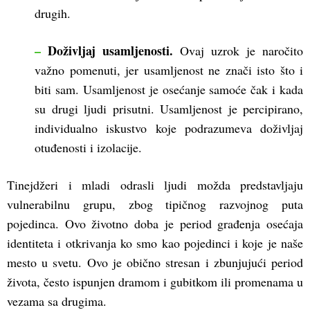
drugih.
–
Doživljaj usamljenosti.
Ovaj uzrok je naročito
važno pomenuti, jer usamljenost ne znači isto što i
biti sam. Usamljenost je osećanje samoće čak i kada
su drugi ljudi prisutni. Usamljenost je percipirano,
individualno iskustvo koje podrazumeva doživljaj
otuđenosti i izolacije.
Tinejdžeri i mladi odrasli ljudi možda predstavljaju
vulnerabilnu grupu, zbog tipičnog razvojnog puta
pojedinca. Ovo životno doba je period građenja osećaja
identiteta i otkrivanja ko smo kao pojedinci i koje je naše
mesto u svetu. Ovo je obično stresan i zbunjujući period
života, često ispunjen dramom i gubitkom ili promenama u
vezama sa drugima.