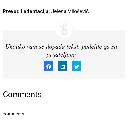
Prevod i adaptacija:
 Jelena Milošević
Ukoliko vam se dopada tekst, podelite ga sa
prijateljima
Click
Click
Click
to
to
to
share
share
share
on
on
on
Facebook
LinkedIn
Twitter
(Opens
(Opens
(Opens
in
in
in
new
new
new
window)
window)
window)
Comments
comments