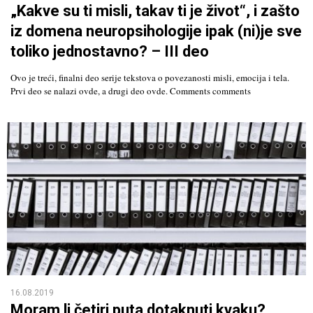
„Kakve su ti misli, takav ti je život“, i zašto
iz domena neuropsihologije ipak (ni)je sve
toliko jednostavno? – III deo
Ovo je treći, finalni deo serije tekstova o povezanosti misli, emocija i tela.
Prvi deo se nalazi ovde, a drugi deo ovde. Comments comments
16.08.2019
Moram li četiri puta dotaknuti kvaku?