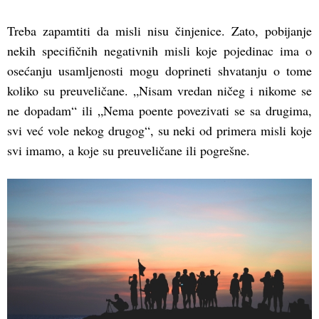
Treba zapamtiti da misli nisu činjenice. Zato, pobijanje
nekih specifičnih negativnih misli koje pojedinac ima o
osećanju usamljenosti mogu doprineti shvatanju o tome
koliko su preuveličane. „Nisam vredan ničeg i nikome se
ne dopadam“ ili „Nema poente povezivati se sa drugima,
svi već vole nekog drugog“, su neki od primera misli koje
svi imamo, a koje su preuveličane ili pogrešne.