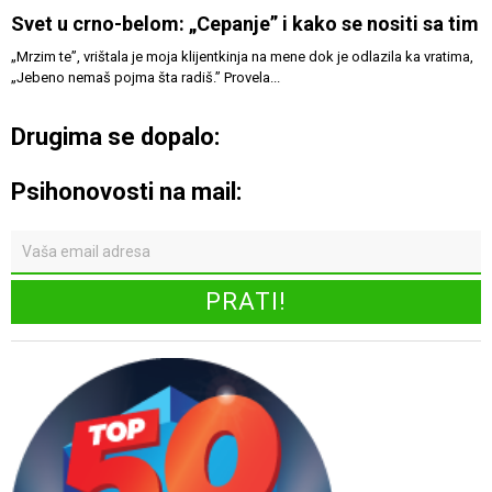
Svet u crno-belom: „Cepanje” i kako se nositi sa tim
„Mrzim te”, vrištala je moja klijentkinja na mene dok je odlazila ka vratima,
„Jebeno nemaš pojma šta radiš.” Provela...
Drugima se dopalo:
Psihonovosti na mail: