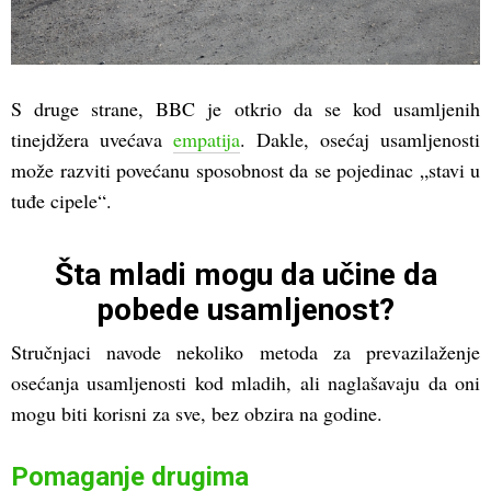
S druge strane, BBC je otkrio da se kod usamljenih
tinejdžera uvećava
empatija
. Dakle, osećaj usamljenosti
može razviti povećanu sposobnost da se pojedinac „stavi u
tuđe cipele“.
Šta mladi mogu da učine da
pobede usamljenost?
Stručnjaci navode nekoliko metoda za prevazilaženje
osećanja usamljenosti kod mladih, ali naglašavaju da oni
mogu biti korisni za sve, bez obzira na godine.
Pomaganje drugima