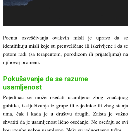
Poenta osvešćivanja ovakvih misli je upravo da se
identifikuju misli koje su preuveličane ili iskrivljene i da se
potom radi (sa terapeutom, porodicom ili prijateljima) na
njihovoj promeni.
Pokušavanje da se razume
usamljenost
Pojedinac se može osećati usamljeno zbog značajnog
gubitka, isključivanja iz grupe ili zajednice ili zbog stanja
uma, čak i kada je u društvu drugih. Zaista je važno
shvatiti da je usamljenost lično osećanje. Ne osećaju se svi
koji izgube nekog usamljeno. Neki su jednostavno tužni.