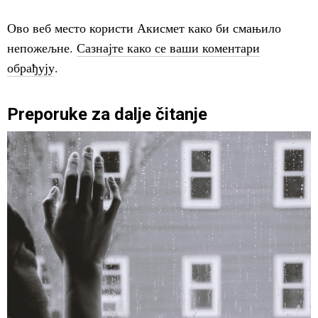
Ово веб место користи Акисмет како би смањило
непожељне.
Сазнајте како се ваши коментари
обрађују
.
Preporuke za dalje čitanje