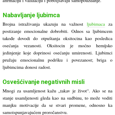
afirmaciju i validaciju i poboljšavaju samopouzdanje.
Nabavljanje ljubimca
Brojna istraživanja ukazuju na važnost
ljubimaca
za
postizanje emocionalne dobrobiti. Odnos sa ljubimcem
takođe dovodi do otpuštanja oksitocina kao posledica
osećanja vezanosti. Oksitocin je moćno hemijsko
jedinjenje koje doprinosi osećanju umirenosti. Ljubimci
pružaju emocionalnu podršku i povezanost; briga o
ljubimcima donosi radost.
Osvešćivanje negativnih misli
Mnogi za usamljenost kažu „takav je život“. Ako se na
stanje usamljenosti gleda kao na sudbinu, to može voditi
manjku motivacije da se stvari promene, odnosno ka
samoispunjavajućem proročanstvu.