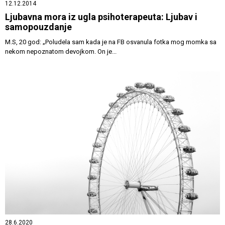
12.12.2014
Ljubavna mora iz ugla psihoterapeuta: Ljubav i
samopouzdanje
M.S, 20 god: „Poludela sam kada je na FB osvanula fotka mog momka sa
nekom nepoznatom devojkom. On je...
28.6.2020