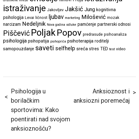
društvene mreže
istraživanje
Jakšić
Jung
kognitivna
Jakovljev
ljubav
Milošević
psihologija
Levai
ličnost
mozak
marketing
Nedeljnik
narcizam
pamćenje
partnerski odnosi
Nova godina
odluke
Poljak
Popov
Piščević
predrasude
psihoanaliza
psihologija
psihoterapija
psihopatija
roditelji
psihopriča
saveti
selfhelp
sreća
samopouzdanje
stres
TED
video
test
Psihologija u
Anksioznost i
borilačkim
anksiozni poremećaj
sportovima: Kako
poentirati nad svojom
anksioznošću?