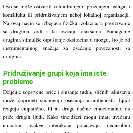
Ovo se može ostvariti volontiranjem, pružanjem usluga u
komšiluku ili pridruživanjem nekoj lokalnoj organizaciji.
Na ovaj način se izbegava fizička izolacija, a povezivanje
sa drugima vodi i ka osećaju olakšanja. Pomaganje
drugima stimuliše otpuštanje oksitocina u mozgu, što je od
instrumentalnog značaja za osećanje povezanosti sa
druigma.
Pridruživanje grupi koja ima iste
probleme
Deljenje sopstvene priče i slušanje tuđih, sličnih iskustava
može doprineti smanjenju osećanja usamljenosti. Ljudi
reaguju empatično, ili na druge načine emocionalno, na
priče drugih ljudi. Kako tinejdžeri mogu imati uvećanu
empatiju, ovakve interakcije pojačavaju međusobnu