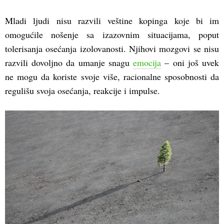
Mladi ljudi nisu razvili veštine kopinga koje bi im
omogućile nošenje sa izazovnim situacijama, poput
tolerisanja osećanja izolovanosti. Njihovi mozgovi se nisu
razvili dovoljno da umanje snagu
emocija
– oni još uvek
ne mogu da koriste svoje više, racionalne sposobnosti da
regulišu svoja osećanja, reakcije i impulse.