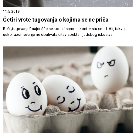
11.5.2019
Četiri vrste tugovanja o kojima se ne priča
Reč „tugovanje” najčešće se koristi samo u kontekstu smrti. Ali, takvo
usko razumevanje ne obuhvata čitav spektar ljudskog iskustva...