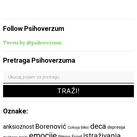
Follow Psihoverzum
Tweets by @psihoverzum
Pretraga Psihoverzuma
Oznake:
deca
Borenović
anksioznost
depresija
Cokoja Đikić
emocije
istraživanja
Frojd
filmovi