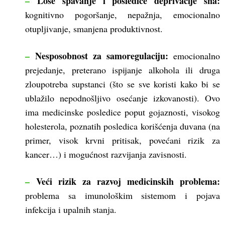
–
Loše spavanje i posledice deprivacije sna:
kognitivno pogoršanje, nepažnja, emocionalno
otupljivanje, smanjena produktivnost.
–
Nesposobnost za samoregulaciju:
emocionalno
prejedanje, preterano ispijanje alkohola ili druga
zloupotreba supstanci (što se sve koristi kako bi se
ublažilo nepodnošljivo osećanje izkovanosti). Ovo
ima medicinske posledice poput gojaznosti, visokog
holesterola, poznatih posledica korišćenja duvana (na
primer, visok krvni pritisak, povećani rizik za
kancer…) i mogućnost razvijanja zavisnosti.
–
Veći rizik za razvoj medicinskih problema:
problema sa imunološkim sistemom i pojava
infekcija i upalnih stanja.