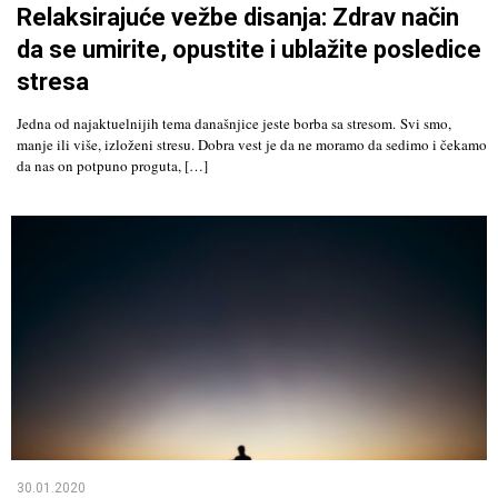
Relaksirajuće vežbe disanja: Zdrav način
da se umirite, opustite i ublažite posledice
stresa
Jedna od najaktuelnijih tema današnjice jeste borba sa stresom. Svi smo,
manje ili više, izloženi stresu. Dobra vest je da ne moramo da sedimo i čekamo
da nas on potpuno proguta, […]
30.01.2020