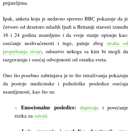
prijateljima.
Ipak, anketa koju je nedavno sproveo BBC pokazuje da je
četvoro od desetoro mladih ljudi u Britaniji starosti između
16 i 24 godina usamljeno i da svoje stanje opisuju kao:
osećanje neshvaćenosti i tuge, patnje zbog
straha od
propuštanja stvari
, odsustvo nekoga sa kim bi mogli da
razgovaraju i osećaj odvojenosti od ostatka sveta.
Ono što posebno zabrinjava je to što istraživanja pokazuju
da postoje medicinske i psihološke posledice osećaja
usamljenosti, kao što su:
–
Emocionalne posledice:
depresija
i povećanje
rizika za
suicid
.