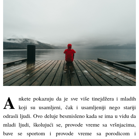
(Opens
(Opens
(Opens
in
in
in
new
new
new
window)
window)
window)
A
nkete pokazuju da je sve više tinejdžera i mladih
koji su usamljeni, čak i usamljeniji nego stariji
odrasli ljudi. Ovo deluje besmisleno kada se ima u vidu da
mladi ljudi, školujući se, provode vreme sa vršnjacima,
bave se sportom i provode vreme sa porodicom i