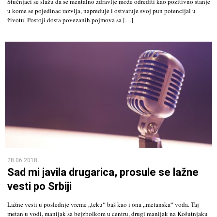
Stučnjaci se slažu da se mentalno zdravlje može odrediti kao pozitivno stanje
u kome se pojedinac razvija, napreduje i ostvaruje svoj pun potencijal u
životu. Postoji dosta povezanih pojmova sa […]
28.06.2018
Sad mi javila drugarica, prosule se lažne
vesti po Srbiji
Lažne vesti u poslednje vreme „teku“ baš kao i ona „metanska“ voda. Taj
metan u vodi, manijak sa bejzbolkom u centru, drugi manijak na Košutnjaku