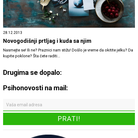
28.12.2013
Novogodišnji prtljag i kuda sa njim
Nasmejte se! Ili ne? Praznici nam stižu! Došlo je vreme da okitite jelku? Da
kupite poklone? Šta ćete raditi...
Drugima se dopalo:
Psihonovosti na mail: