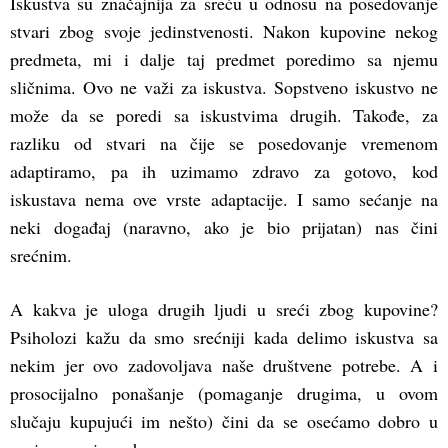
Iskustva su značajnija za sreću u odnosu na posedovanje
stvari zbog svoje jedinstvenosti. Nakon kupovine nekog
predmeta, mi i dalje taj predmet poredimo sa njemu
sličnima. Ovo ne važi za iskustva. Sopstveno iskustvo ne
može da se poredi sa iskustvima drugih. Takođe, za
razliku od stvari na čije se posedovanje vremenom
adaptiramo, pa ih uzimamo zdravo za gotovo, kod
iskustava nema ove vrste adaptacije. I samo sećanje na
neki događaj (naravno, ako je bio prijatan) nas čini
srećnim.
A kakva je uloga drugih ljudi u sreći zbog kupovine?
Psiholozi kažu da smo srećniji kada delimo iskustva sa
nekim jer ovo zadovoljava naše društvene potrebe. A i
prosocijalno ponašanje (pomaganje drugima, u ovom
slučaju kupujući im nešto) čini da se osećamo dobro u