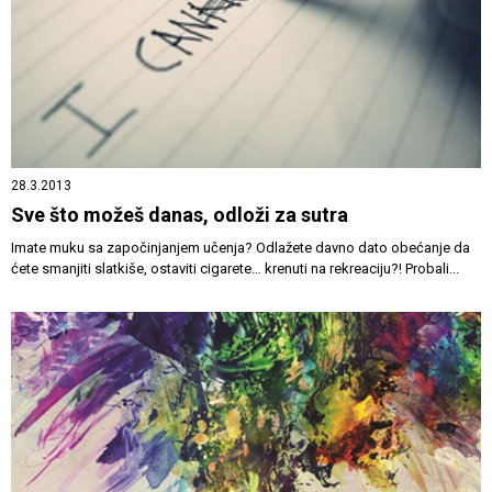
28.3.2013
Sve što možeš danas, odloži za sutra
Imate muku sa započinjanjem učenja? Odlažete davno dato obećanje da
ćete smanjiti slatkiše, ostaviti cigarete… krenuti na rekreaciju?! Probali...