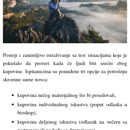
Postoji i zanimljivo istraživanje sa test situacijama koje je
pokušalo da proveri kada će ljudi biti srećni zbog
kupovine. Ispitanicima su ponuđene tri opcije za potrošnju
skromne sume novca:
kupovina nečeg materijalnog što bi posedovali,
kupovina individualnog iskustva (poput odlaska u
bioskop),
kupovina deljenog iskustva (odlazak na večeru sa
partnerom ili na kafu sa drugaricom).