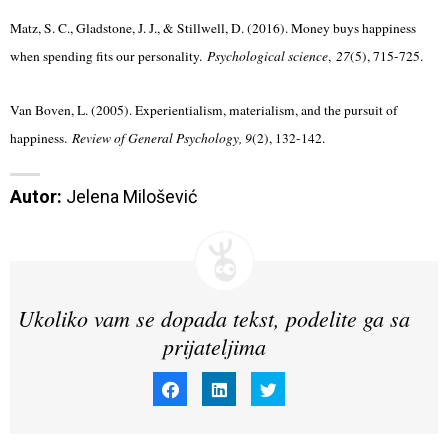
Matz, S. C., Gladstone, J. J., & Stillwell, D. (2016). Money buys happiness
when spending fits our personality.
Psychological science
,
27
(5), 715-725.
Van Boven, L. (2005). Experientialism, materialism, and the pursuit of
happiness.
Review of General Psychology, 9
(2), 132-142.
Autor:
 Jelena Milošević
Ukoliko vam se dopada tekst, podelite ga sa
prijateljima
Click
Click
Click
to
to
to
share
share
share
on
on
on
Facebook
LinkedIn
Twitter
(Opens
(Opens
(Opens