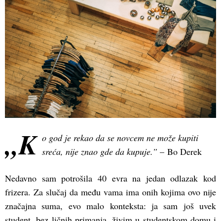
„K
o god je rekao da se novcem ne može kupiti
sreća, nije znao gde da kupuje.”
– Bo Derek
Nedavno sam potrošila 40 evra na jedan odlazak kod
frizera. Za slučaj da među vama ima onih kojima ovo nije
značajna suma, evo malo konteksta: ja sam još uvek
student, bez ličnih primanja, živim u studentskom domu i