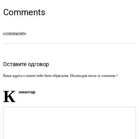
in
in
in
new
new
new
window)
window)
window)
Comments
comments
Оставите одговор
Ваша адреса е-поште неће бити објављена.
Неопходна поља су означена
*
К
оментар