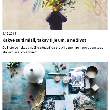
6.12.2014
Kakve su ti misli, takav ti je um, a ne život
Da li ste se nekada našli u situaciji da ste bili uznemireni povodom toga
šta vam sve prolazi kroz...