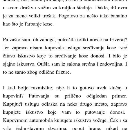
u svom društvu važim za kraljicu štednje. Dakle, 40 evra
je za mene veliki trošak. Pogotovo za nešto tako banalno
kao što je farbanje kose.
Pa zašto sam, oh zaboga, potrošila toliki novac na frizeraj?
Jer zapravo nisam kupovala uslugu sređivanja kose, već
čitavo iskustvo koje to sređivanje kose donosi. I bilo je
sjajno iskustvo. Otišla sam iz salona srećna i zadovoljna. I
to ne samo zbog odlične frizure.
I kad bolje razmislite, nije li to gotovo uvek slučaj u
kupovini? Putovanja su prilično očigledan primer.
Kupujući uslugu odlaska na neko drugo mesto, zapravo
kupujete iskustvo koje vam to putovanje donosi.
Kupovinom automobila kupujete iskustvo vožnje. Čak i sa
vrlo jednostavnim stvarima, poput hrane, nikad ne