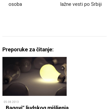
osoba
lažne vesti po Srbiji
Preporuke za čitanje:
05.08.2013
„Bagovi“ ljudskog mišljenja