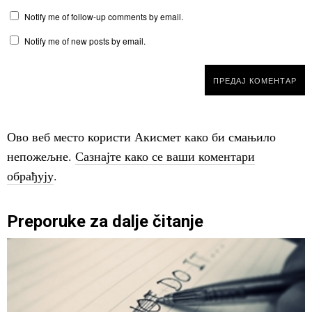
Notify me of follow-up comments by email.
Notify me of new posts by email.
Ово веб место користи Акисмет како би смањило
непожељне.
Сазнајте како се ваши коментари
обрађују
.
Preporuke za dalje čitanje