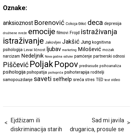
Oznake:
deca
Borenović
anksioznost
depresija
Cokoja Đikić
emocije
istraživanja
Frojd
filmovi
društvene mreže
istraživanje
Jakšić
Jung
kognitivna
Jakovljev
ljubav
Milošević
psihologija
Levai
ličnost
mozak
marketing
Nedeljnik
narcizam
pamćenje
partnerski odnosi
Nova godina
odluke
Poljak
Popov
Piščević
predrasude
psihoanaliza
psihologija
psihoterapija
psihopatija
roditelji
psihopriča
saveti
selfhelp
sreća
samopouzdanje
stres
TED
video
test
Ejdžizam ili
Sad mi javila
diskriminacija starih
drugarica, prosule se