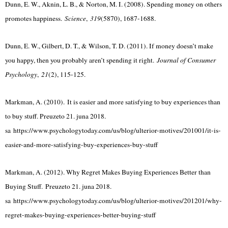
Dunn, E. W., Aknin, L. B., & Norton, M. I. (2008). Spending money on others
promotes happiness.
Science
,
319
(5870), 1687-1688.
Dunn, E. W., Gilbert, D. T., & Wilson, T. D. (2011). If money doesn’t make
you happy, then you probably aren’t spending it right.
Journal of Consumer
Psychology
,
21
(2), 115-125.
Markman, A. (2010). It is easier and more satisfying to buy experiences than
to buy stuff. Preuzeto 21. juna 2018.
sa https://www.psychologytoday.com/us/blog/ulterior-motives/201001/it-is-
easier-and-more-satisfying-buy-experiences-buy-stuff
Markman, A. (2012). Why Regret Makes Buying Experiences Better than
Buying Stuff. Preuzeto 21. juna 2018.
sa https://www.psychologytoday.com/us/blog/ulterior-motives/201201/why-
regret-makes-buying-experiences-better-buying-stuff