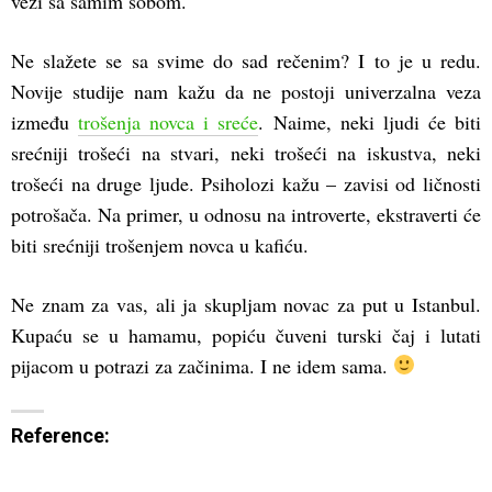
vezi sa samim sobom.
Ne slažete se sa svime do sad rečenim? I to je u redu.
Novije studije nam kažu da ne postoji univerzalna veza
između
trošenja novca i sreće
. Naime, neki ljudi će biti
srećniji trošeći na stvari, neki trošeći na iskustva, neki
trošeći na druge ljude. Psiholozi kažu – zavisi od ličnosti
potrošača. Na primer, u odnosu na introverte, ekstraverti će
biti srećniji trošenjem novca u kafiću.
Ne znam za vas, ali ja skupljam novac za put u Istanbul.
Kupaću se u hamamu, popiću čuveni turski čaj i lutati
pijacom u potrazi za začinima. I ne idem sama.
Reference: 