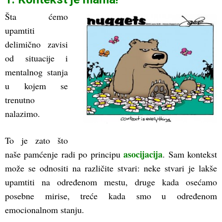
Šta ćemo
upamtiti
delimično zavisi
od situacije i
mentalnog stanja
u kojem se
trenutno
nalazimo.
To je zato što
asocijacija
naše pamćenje radi po principu
. Sam kontekst
može se odnositi na različite stvari: neke stvari je lakše
upamtiti na određenom mestu, druge kada osećamo
posebne mirise, treće kada smo u određenom
emocionalnom stanju.