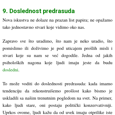
9. Doslednost predrasuda
Nova iskustva ne dolaze na prazan list papira; ne opažamo
tako jednostavno stvari koje vidimo oko nas.
Zapravo sve što uradimo, što nam je neko uradio, što
pomislimo ili doživimo je pod uticajem prošlih misli i
stvari koje su nam se već dogodile. Jedna od jakih
psiholoških nagona koje ljudi imaju jeste da budu
dosledni
.
To može voditi do doslednosti predrasuda: kada imamo
tendenciju da rekonstruišemo prošlost kako bismo je
uskladili sa našim trenutnim pogledom na svet. Na primer,
kako ljudi stare, oni postaju politički konzervativniji.
Uprkos ovome, ljudi kažu da od uvek imaju otprilike iste