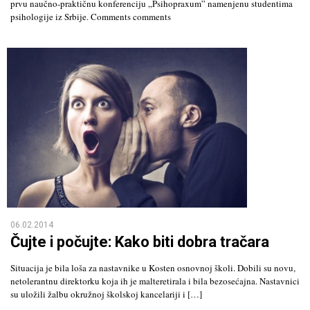
prvu naučno-praktičnu konferenciju „Psihopraxum” namenjenu studentima
psihologije iz Srbije. Comments comments
06.02.2014
Čujte i počujte: Kako biti dobra tračara
Situacija je bila loša za nastavnike u Kosten osnovnoj školi. Dobili su novu,
netolerantnu direktorku koja ih je malteretirala i bila bezosećajna. Nastavnici
su uložili žalbu okružnoj školskoj kancelariji i […]