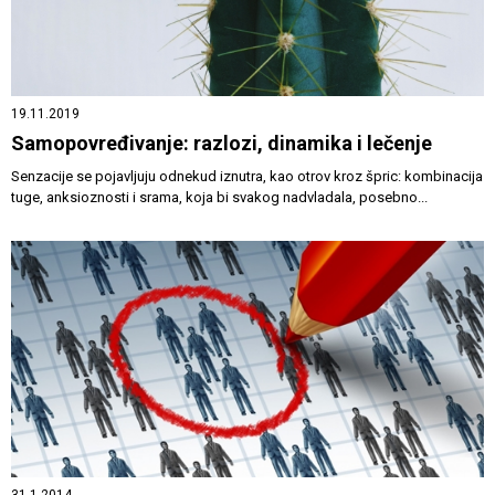
19.11.2019
Samopovređivanje: razlozi, dinamika i lečenje
Senzacije se pojavljuju odnekud iznutra, kao otrov kroz špric: kombinacija
tuge, anksioznosti i srama, koja bi svakog nadvladala, posebno...
31.1.2014