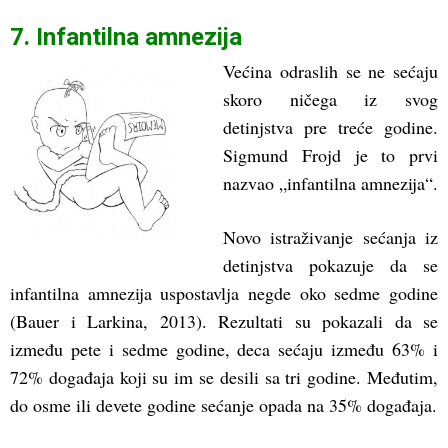
7. Infantilna amnezija
Većina odraslih se ne sećaju
skoro ničega iz svog
detinjstva pre treće godine.
Sigmund Frojd je to prvi
nazvao „infantilna amnezija“.
Novo istraživanje sećanja iz
detinjstva pokazuje da se
infantilna amnezija uspostavlja negde oko sedme godine
(Bauer i Larkina, 2013). Rezultati su pokazali da se
između pete i sedme godine, deca sećaju između 63% i
72% događaja koji su im se desili sa tri godine. Međutim,
do osme ili devete godine sećanje opada na 35% događaja.