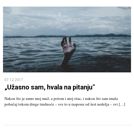
07.12.2017
„Užasno sam, hvala na pitanju”
Nakon što je umro moj muž, a potom i moj otac, i nakon što sam imala
pobačaj tokom druge trudnoće – sve to u rasponu od šest nedelja – svi […]