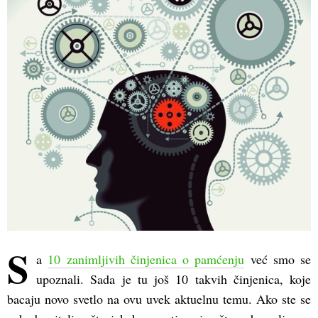
(Opens
(Opens
(Opens
in
in
in
new
new
new
window)
window)
window)
S
a
10 zanimljivih činjenica o pamćenju
već smo se
upoznali. Sada je tu još 10 takvih činjenica, koje
bacaju novo svetlo na ovu uvek aktuelnu temu. Ako ste se