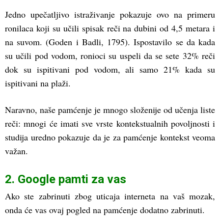
Jedno upečatljivo istraživanje pokazuje ovo na primeru
ronilaca koji su učili spisak reči na dubini od 4,5 metara i
na suvom. (Goden i Badli, 1795). Ispostavilo se da kada
su učili pod vodom, ronioci su uspeli da se sete 32% reči
dok su ispitivani pod vodom, ali samo 21% kada su
ispitivani na plaži.
Naravno, naše pamćenje je mnogo složenije od učenja liste
reči: mnogi će imati sve vrste kontekstualnih povoljnosti i
studija uredno pokazuje da je za pamćenje kontekst veoma
važan.
2. Google pamti za vas
Ako ste zabrinuti zbog uticaja interneta na vaš mozak,
onda će vas ovaj pogled na pamćenje dodatno zabrinuti.