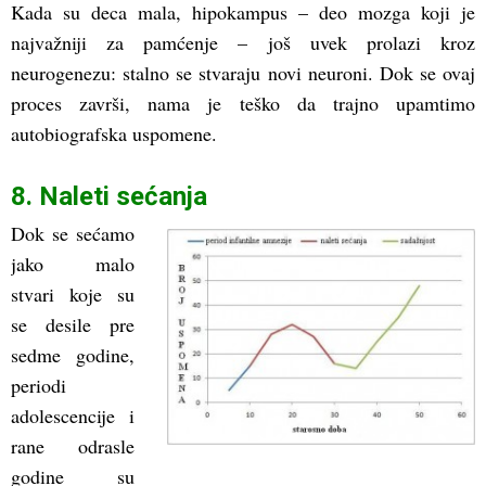
Kada su deca mala, hipokampus – deo mozga koji je
najvažniji za pamćenje – još uvek prolazi kroz
neurogenezu: stalno se stvaraju novi neuroni. Dok se ovaj
proces završi, nama je teško da trajno upamtimo
autobiografska uspomene.
8. Naleti sećanja
Dok se sećamo
jako malo
stvari koje su
se desile pre
sedme godine,
periodi
adolescencije i
rane odrasle
godine su