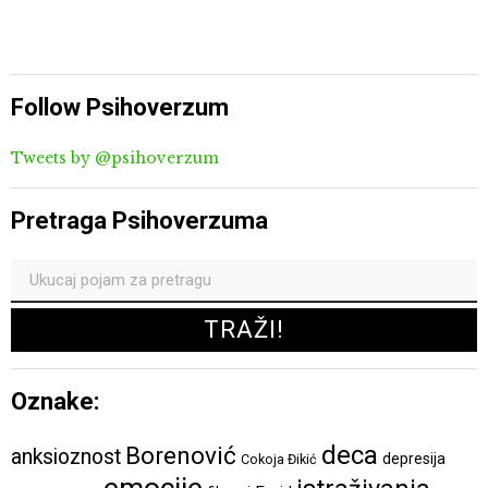
Follow Psihoverzum
Tweets by @psihoverzum
Pretraga Psihoverzuma
Oznake:
deca
Borenović
anksioznost
depresija
Cokoja Đikić
emocije