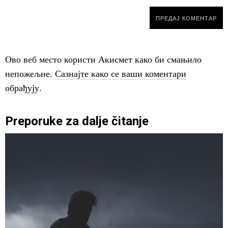
Ово веб место користи Акисмет како би смањило
непожељне.
Сазнајте како се ваши коментари
обрађују
.
Preporuke za dalje čitanje