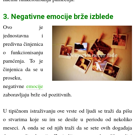
3. Negativne emocije brže izblede
Ovo je
jednostavna i
predivna činjenica
o funkcionisanju
pamćenja. To je
činjenica da se u
proseku,
negativne
emocije
zaboravljaju brže od pozitivnih.
U tipičnom istraživanju ove vrste od ljudi se traži da pišu
o stvarima koje su im se desile u periodu od nekoliko
meseci. A onda se od njih traži da se sete ovih događaja