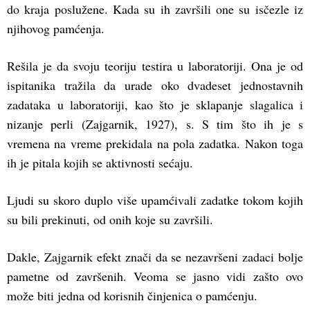
do kraja poslužene. Kada su ih završili one su isčezle iz
njihovog pamćenja.
Rešila je da svoju teoriju testira u laboratoriji. Ona je od
ispitanika tražila da urade oko dvadeset jednostavnih
zadataka u laboratoriji, kao što je sklapanje slagalica i
nizanje perli (Zajgarnik, 1927), s. S tim što ih je s
vremena na vreme prekidala na pola zadatka. Nakon toga
ih je pitala kojih se aktivnosti sećaju.
Ljudi su skoro duplo više upamćivali zadatke tokom kojih
su bili prekinuti, od onih koje su završili.
Dakle, Zajgarnik efekt znači da se nezavršeni zadaci bolje
pametne od završenih. Veoma se jasno vidi zašto ovo
može biti jedna od korisnih činjenica o pamćenju.