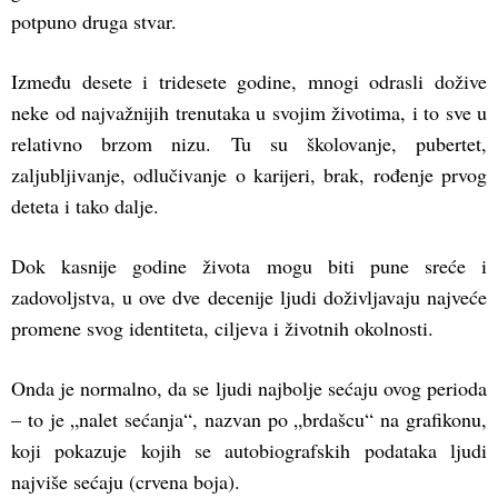
potpuno druga stvar.
Između desete i tridesete godine, mnogi odrasli dožive
neke od najvažnijih trenutaka u svojim životima, i to sve u
relativno brzom nizu. Tu su školovanje, pubertet,
zaljubljivanje, odlučivanje o karijeri, brak, rođenje prvog
deteta i tako dalje.
Dok kasnije godine života mogu biti pune sreće i
zadovoljstva, u ove dve decenije ljudi doživljavaju najveće
promene svog identiteta, ciljeva i životnih okolnosti.
Onda je normalno, da se ljudi najbolje sećaju ovog perioda
– to je „nalet sećanja“, nazvan po „brdašcu“ na grafikonu,
koji pokazuje kojih se autobiografskih podataka ljudi
najviše sećaju (crvena boja).