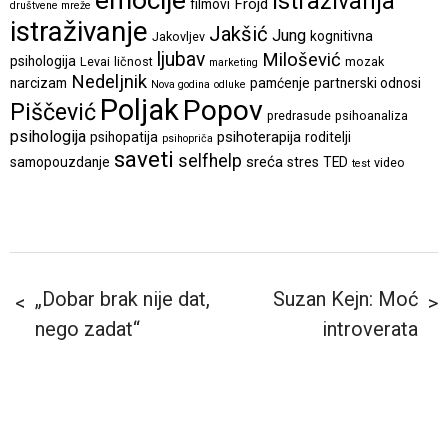
istraživanja
Frojd
filmovi
društvene mreže
istraživanje
Jakšić
Jung
kognitivna
Jakovljev
ljubav
Milošević
psihologija
Levai
ličnost
mozak
marketing
Nedeljnik
narcizam
pamćenje
partnerski odnosi
Nova godina
odluke
Poljak
Popov
Piščević
predrasude
psihoanaliza
psihologija
psihoterapija
psihopatija
roditelji
psihopriča
saveti
selfhelp
sreća
samopouzdanje
stres
TED
video
test
„Dobar brak nije dat,
Suzan Kejn: Moć
nego zadat“
introverata