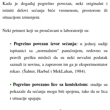
Kada je događaj pogrešno povezan, neki originalni i
istiniti delovi sećanja biće vremenom, prostorom ili
situacijom izmenjeni.
Neki primeri koji su proučavani u laboratoriji su:
Pogrešno povezan izvor sećanja:
•
u jednoj sudiji
ispitanici sa „normalnim“ pamćenjem, redovno su
pravili grešku misleći da su neki nevažni podatak
saznali iz novina, a zapravom im ga je eksperimentator
rekao. (Šahter, Harbul i MekLahan, 1984).
Pogrešno povezano lice sa kontekstom:
•
studije su
pokazale da sećanja mogu biti spojena, tako da se lica
i situacije spajaju.