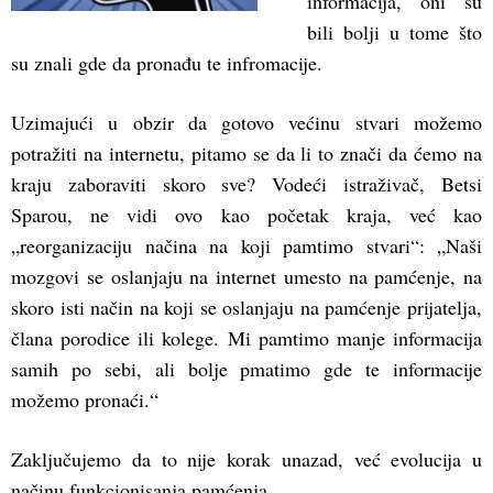
informacija, oni su
bili bolji u tome što
su znali gde da pronađu te infromacije.
Uzimajući u obzir da gotovo većinu stvari možemo
potražiti na internetu, pitamo se da li to znači da ćemo na
kraju zaboraviti skoro sve? Vodeći istraživač, Betsi
Sparou, ne vidi ovo kao početak kraja, već kao
„reorganizaciju načina na koji pamtimo stvari“: „Naši
mozgovi se oslanjaju na internet umesto na pamćenje, na
skoro isti način na koji se oslanjaju na pamćenje prijatelja,
člana porodice ili kolege. Mi pamtimo manje informacija
samih po sebi, ali bolje pmatimo gde te informacije
možemo pronaći.“
Zaključujemo da to nije korak unazad, već evolucija u
načinu funkcionisanja pamćenja.