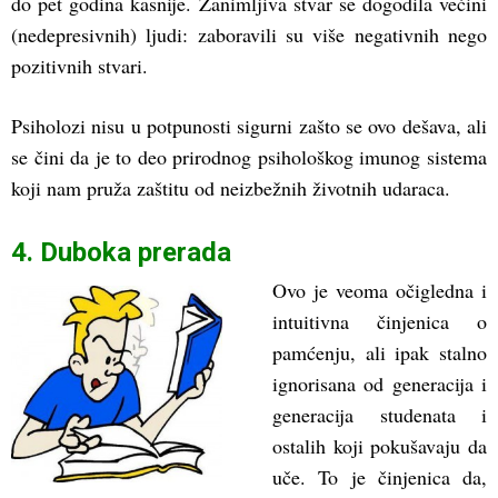
do pet godina kasnije. Zanimljiva stvar se dogodila većini
(nedepresivnih) ljudi: zaboravili su više negativnih nego
pozitivnih stvari.
Psiholozi nisu u potpunosti sigurni zašto se ovo dešava, ali
se čini da je to deo prirodnog psihološkog imunog sistema
koji nam pruža zaštitu od neizbežnih životnih udaraca.
4. Duboka prerada
Ovo je veoma očigledna i
intuitivna činjenica o
pamćenju, ali ipak stalno
ignorisana od generacija i
generacija studenata i
ostalih koji pokušavaju da
uče. To je činjenica da,