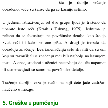
što je dublje sećanje
obrađeno, veće su šanse da ga se kasnije setimo.
U jednom istraživanju, od dve grupe ljudi je traženo da
upamte liste reči (Kraik i Tulving, 1975). Jednima je
rečeno da se fokusiraju na površinske detalje, kao što je
zvuk reči ili kako se one pišu. A drugi je trebalo da
obrađuju značenje. Bez iznenađenja ćete shvatiti da su oni
koji su razmišljali o značenju reči bili najbolji na kasnijem
testu. A opet, studenti i učenici nastavljaju da uče napamet
ili usmeravajući se samo na površinske detalje.
Traženje dubljih veza je način na koji ćete jače zadržati
naučeno u mozgu.
5. Greške u pamćenju