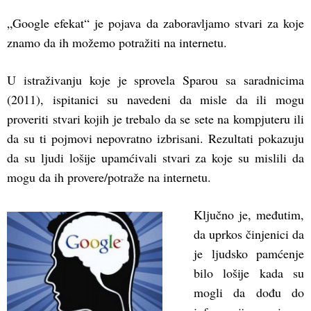
„Google efekat“ je pojava da zaboravljamo stvari za koje
znamo da ih možemo potražiti na internetu.
U istraživanju koje je sprovela Sparou sa saradnicima
(2011), ispitanici su navedeni da misle da ili mogu
proveriti stvari kojih je trebalo da se sete na kompjuteru ili
da su ti pojmovi nepovratno izbrisani. Rezultati pokazuju
da su ljudi lošije upamćivali stvari za koje su mislili da
mogu da ih provere/potraže na internetu.
Ključno je, međutim,
da uprkos činjenici da
je ljudsko pamćenje
bilo lošije kada su
mogli da dođu do