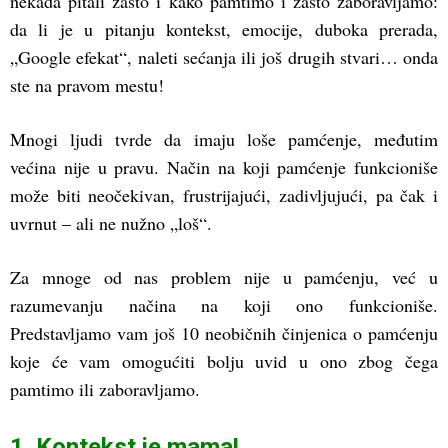
nekada pitali zašto i kako pamtimo i zašto zaboravljamo:
da li je u pitanju kontekst, emocije, duboka prerada,
„Google efekat“, naleti sećanja ili još drugih stvari… onda
ste na pravom mestu!
Mnogi ljudi tvrde da imaju loše pamćenje, međutim
većina nije u pravu. Način na koji pamćenje funkcioniše
može biti neočekivan, frustrijajući, zadivljujući, pa čak i
uvrnut – ali ne nužno „loš“.
Za mnoge od nas problem nije u pamćenju, već u
razumevanju načina na koji ono funkcioniše.
Predstavljamo vam još 10 neobičnih činjenica o pamćenju
koje će vam omogućiti bolju uvid u ono zbog čega
pamtimo ili zaboravljamo.
1. Kontekst je mama!