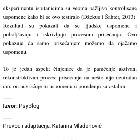
eksperimentu ispitanicima su veoma pažljivo kontrolisane
uspomene kako bi se ovo testiralo (Džekus i Šahter, 2013).
Rezultati su pokazali da se ljudske uspomene i
poboljšavaju i iskrivljuju procesom prisećanja. Ovo
pokazuje da samo prisećanjem možemo da ojačamo
uspomenu.
To je jedan aspekt činjenice da je pamćenje aktivan,
rekonstruktivan proces; prisećanje na nešto nije neutralan
čin, on učvršćuje tu uspomenu u poređenju sa ostalim.
Izvor:
PsyBlog
Prevod i adaptacija: Katarina Mladenović