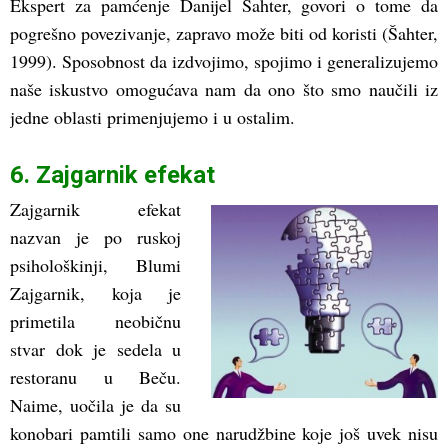
Ekspert za pamćenje Danijel Šahter, govori o tome da
pogrešno povezivanje, zapravo može biti od koristi (Šahter,
1999). Sposobnost da izdvojimo, spojimo i generalizujemo
naše iskustvo omogućava nam da ono što smo naučili iz
jedne oblasti primenjujemo i u ostalim.
6. Zajgarnik efekat
Zajgarnik efekat
nazvan je po ruskoj
psihološkinji, Blumi
Zajgarnik, koja je
primetila neobičnu
stvar dok je sedela u
restoranu u Beču.
Naime, uočila je da su
konobari pamtili samo one narudžbine koje još uvek nisu