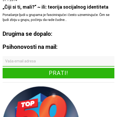
„Čiji si ti, mali?“ ~ ili: teorija socijalnog identiteta
Ponašanje ljudi u grupama je fascinirajuće i često uznemirujuće. Čim se
ljudi zbiju u grupu, počinju da rade čudne...
Drugima se dopalo:
Psihonovosti na mail: