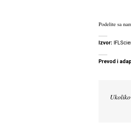
Podelite sa nam
Izvor:
IFLSci
Prevod i adap
Ukoliko 