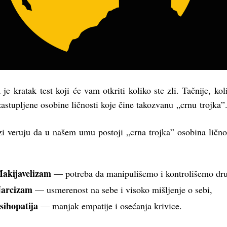
 je kratak test koji
će vam otkriti koliko ste zli. Tačnije, kol
astupljene osobine ličnosti koje čine takozvanu „crnu trojka”
i veruju da u našem umu postoji „crna trojka” osobina lično
akijavelizam
— potreba da
manipulišemo
i kontrolišemo dr
arcizam
— usmerenost na sebe i
visoko mišljenje o sebi
,
sihopatija
— manjak
empatije
i osećanja krivice.