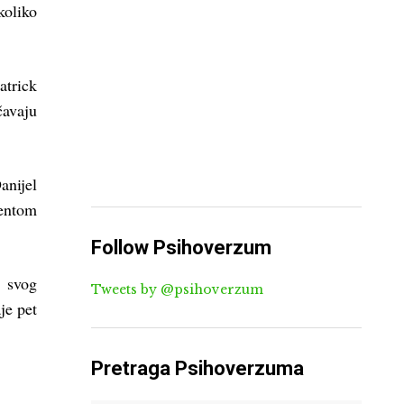
koliko
trick
čavaju
anijel
mentom
Follow Psihoverzum
n svog
Tweets by @psihoverzum
je pet
Pretraga Psihoverzuma