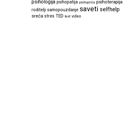
psihologija
psihoterapija
psihopatija
psihopriča
saveti
selfhelp
roditelji
samopouzdanje
sreća
stres
TED
video
test