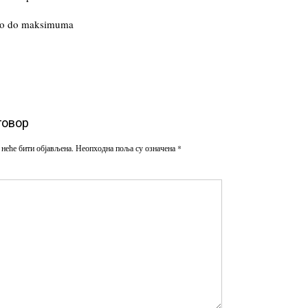
oro do maksimuma
говор
 неће бити објављена.
Неопходна поља су означена
*