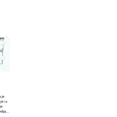
i
 je
je i u
je
ija,...