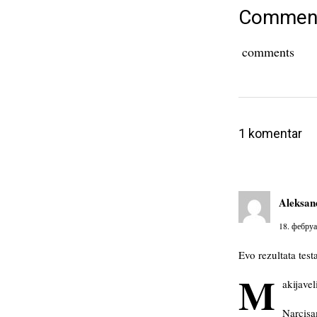
Commen
comments
1 komentar
Aleksan
18. фебруа
Evo rezultata testa
M
akijave
Narcisa