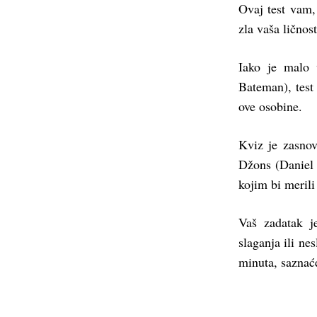
Ovaj test vam,
zla vaša ličnos
Iako je malo 
Bateman), test
ove osobine.
Kviz je zasnov
Džons (Daniel 
kojim bi merili
Vaš zadatak j
slaganja ili ne
minuta, saznaće