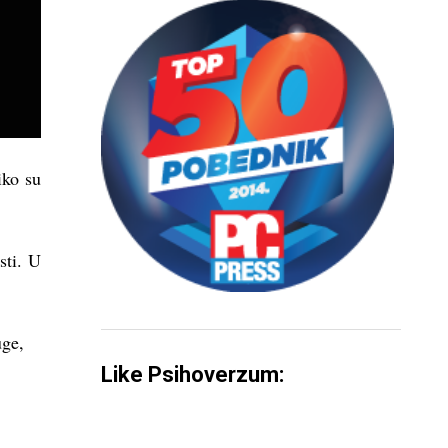
iko su
.
sti. U
uge,
Like Psihoverzum: