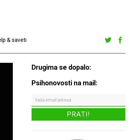
lp & saveti
Twitte
Faceb
r
ook
Drugima se dopalo:
Psihonovosti na mail: