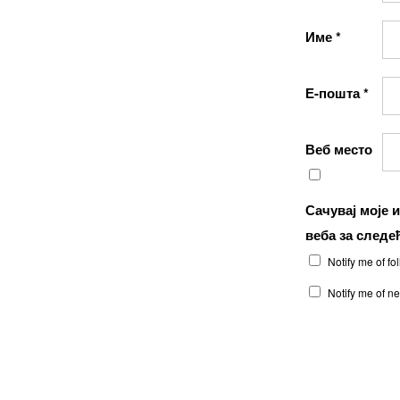
Име
*
Е-пошта
*
Веб место
Сачувај моје 
веба за следе
Notify me of f
Notify me of n