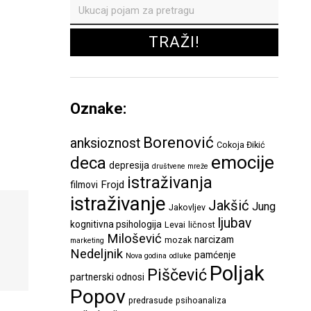
Oznake:
Borenović
anksioznost
Cokoja Đikić
emocije
deca
depresija
društvene mreže
istraživanja
Frojd
filmovi
istraživanje
Jakšić
Jung
Jakovljev
ljubav
kognitivna psihologija
Levai
ličnost
Milošević
narcizam
mozak
marketing
Nedeljnik
pamćenje
Nova godina
odluke
Poljak
Piščević
partnerski odnosi
Popov
predrasude
psihoanaliza