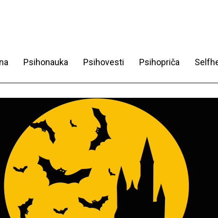
na
Psihonauka
Psihovesti
Psihopriča
Selfhe