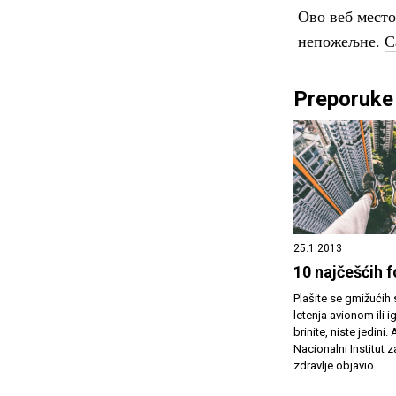
Ово веб мест
непожељне.
С
Preporuke 
25.1.2013
10 najčešćih f
Plašite se gmižućih 
letenja avionom ili i
brinite, niste jedini.
Nacionalni Institut 
zdravlje objavio...