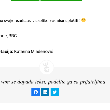
a svoje rezultate… ukoliko vas nisu uplašili!
ence
, 
BBC
tacija:
 Katarina Mladenović
vam se dopada tekst, podelite ga sa prijateljima
Click
Click
Click
to
to
to
share
share
share
on
on
on
Facebook
LinkedIn
Twitter
(Opens
(Opens
(Opens
in
in
in