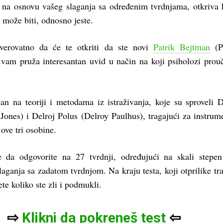
 na osnovu vašeg slaganja sa određenim tvrdnjama, otkriva 
t može biti, odnosno jeste.
verovatno da će te otkriti da ste novi
Patrik Bejtman
(Pa
 vam pruža interesantan uvid u način na koji psiholozi prou
an na teoriji i metodama iz istraživanja, koje su sproveli D
Jones) i Delroj Polus (Delroy Paulhus), tragajući za instru
 ove tri osobine.
e da odgovorite na 27 tvrdnji, određujući na skali stepe
slaganja sa zadatom tvrdnjom. Na kraju testa, koji otprilike tra
te koliko ste zli i podmukli.
⇨
Klikni da pokreneš test
⇦