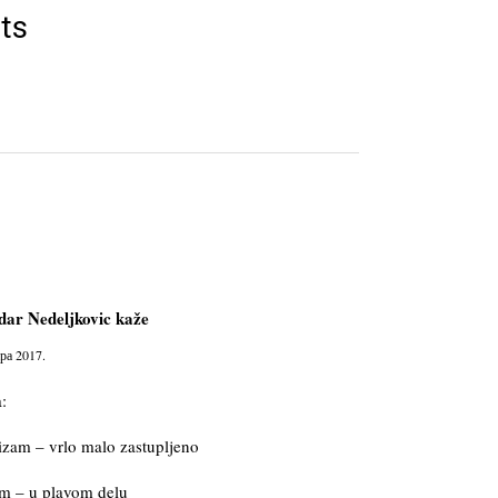
new
new
new
window)
window)
window)
ts
dar Nedeljkovic
kaže
ра 2017.
:
lizam – vrlo malo zastupljeno
m – u plavom delu