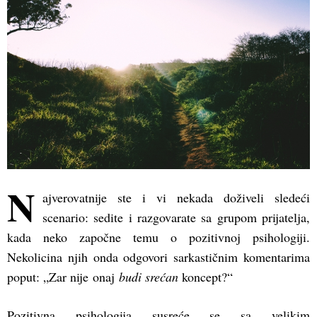
N
ajverovatnije ste i vi nekada doživeli sledeći
scenario: sedite i razgovarate sa grupom prijatelja,
kada neko započne temu o pozitivnoj psihologiji.
Nekolicina njih onda odgovori sarkastičnim komentarima
poput: „Zar nije onaj
budi srećan
koncept?“
Pozitivna psihologija susreće se sa velikim