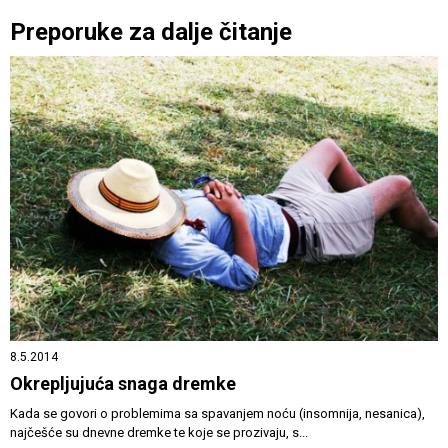
Preporuke za dalje čitanje
8.5.2014
Okrepljujuća snaga dremke
Kada se govori o problemima sa spavanjem noću (insomnija, nesanica),
najčešće su dnevne dremke te koje se prozivaju, s...