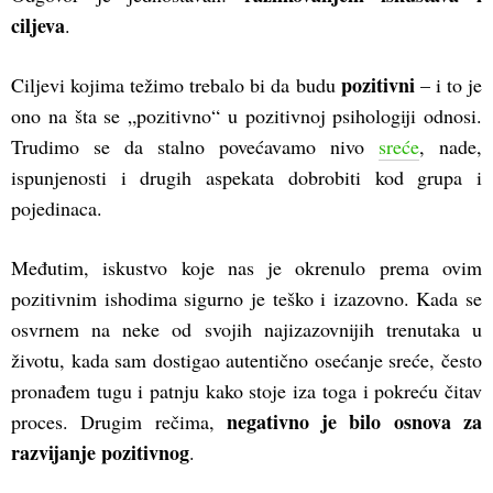
ciljeva
.
pozitivni
Ciljevi kojima težimo trebalo bi da budu
– i to je
ono na šta se „pozitivno“ u pozitivnoj psihologiji odnosi.
Trudimo se da stalno povećavamo nivo
sreće
, nade,
ispunjenosti i drugih aspekata dobrobiti kod grupa i
pojedinaca.
Međutim, iskustvo koje nas je okrenulo prema ovim
pozitivnim ishodima sigurno je teško i izazovno. Kada se
osvrnem na neke od svojih najizazovnijih trenutaka u
životu, kada sam dostigao autentično osećanje sreće, često
pronađem tugu i patnju kako stoje iza toga i pokreću čitav
negativno je bilo osnova za
proces. Drugim rečima,
razvijanje pozitivnog
.