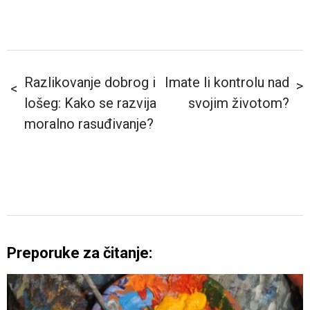
Razlikovanje dobrog i
Imate li kontrolu nad
lošeg: Kako se razvija
svojim životom?
moralno rasuđivanje?
Preporuke za čitanje: