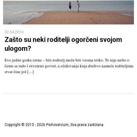
02.04.2016
Zašto su neki roditelji ogorčeni svojom
ulogom?
Evo jedne gorke istine – biti roditelj može biti veoma teško. To nije nešto o
čemu se rado i otvoreno govori, a očekivanja koja društvo nameće roditeljima
stvar čine još […]
Copyright © 2013 - 2026 Psihoverzum, Sva prava zadržana