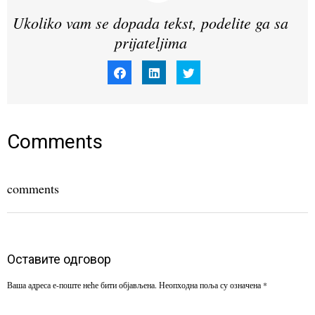
Ukoliko vam se dopada tekst, podelite ga sa
prijateljima
Click
Click
Click
to
to
to
share
share
share
on
on
on
Facebook
LinkedIn
Twitter
(Opens
(Opens
(Opens
in
in
in
new
new
new
window)
window)
window)
Comments
comments
Оставите одговор
Ваша адреса е-поште неће бити објављена.
Неопходна поља су означена
*