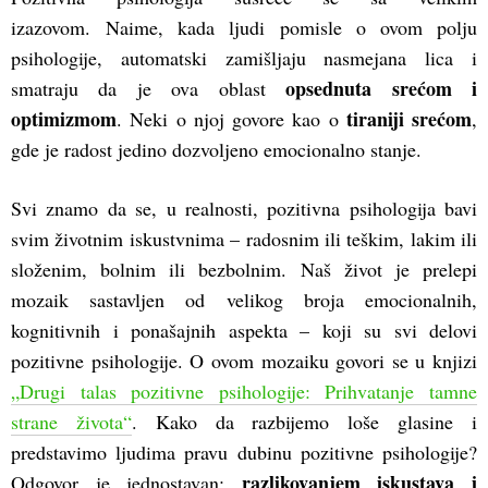
izazovom. Naime, kada ljudi pomisle o ovom polju
psihologije, automatski zamišljaju nasmejana lica i
opsednuta srećom i
smatraju da je ova oblast
optimizmom
tiraniji srećom
. Neki o njoj govore kao o
,
gde je radost jedino dozvoljeno emocionalno stanje.
Svi znamo da se, u realnosti, pozitivna psihologija bavi
svim životnim iskustvnima – radosnim ili teškim, lakim ili
složenim, bolnim ili bezbolnim. Naš život je prelepi
mozaik sastavljen od velikog broja emocionalnih,
kognitivnih i ponašajnih aspekta – koji su svi delovi
pozitivne psihologije. O ovom mozaiku govori se u knjizi
„Drugi talas pozitivne psihologije: Prihvatanje tamne
strane života“
. Kako da razbijemo loše glasine i
predstavimo ljudima pravu dubinu pozitivne psihologije?
razlikovanjem iskustava i
Odgovor je jednostavan: