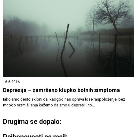
16.6.2016
Depresija – zamršeno klupko bolnih simptoma
Iako smo često skloni da, kadgod nas ophrva loše raspoloženje, bez
mnogo razmišljanja kažemo da smo u depresiji, to...
Drugima se dopalo:
Psihonovosti na mail: