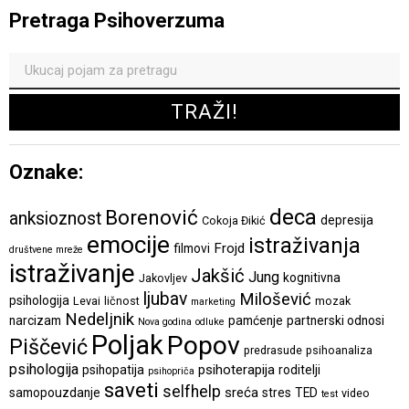
Pretraga Psihoverzuma
Oznake:
deca
Borenović
anksioznost
depresija
Cokoja Đikić
emocije
istraživanja
Frojd
filmovi
društvene mreže
istraživanje
Jakšić
Jung
kognitivna
Jakovljev
ljubav
Milošević
psihologija
Levai
ličnost
mozak
marketing
Nedeljnik
narcizam
pamćenje
partnerski odnosi
Nova godina
odluke
Poljak
Popov
Piščević
predrasude
psihoanaliza
psihologija
psihoterapija
psihopatija
roditelji
psihopriča
saveti
selfhelp
sreća
samopouzdanje
stres
TED
video
test