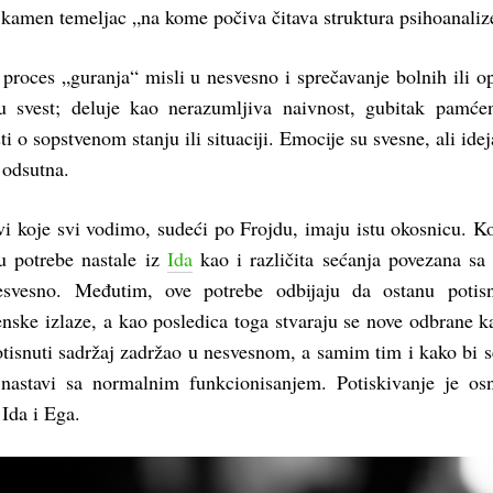
 kamen temeljac „na kome počiva čitava struktura psihoanaliz
 proces „guranja“ misli u nesvesno i sprečavanje bolnih ili o
 svest; deluje kao nerazumljiva naivnost, gubitak pamćen
ti o sopstvenom stanju ili situaciji. Emocije su svesne, ali idej
e odsutna.
vi koje svi vodimo, sudeći po Frojdu, imaju istu okosnicu. Ko
u potrebe nastale iz
Ida
kao i različita sećanja povezana sa
esvesno. Međutim, ove potrebe odbijaju da ostanu potisn
nske izlaze, a kao posledica toga stvaraju se nove odbrane k
otisnuti sadržaj zadržao u nesvesnom, a samim tim i kako bi 
nastavi sa normalnim funkcionisanjem. Potiskivanje je os
Ida i Ega.