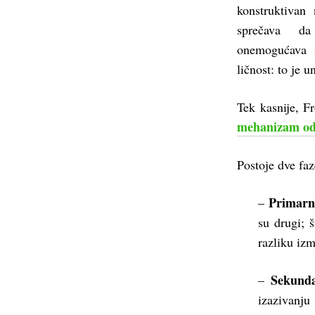
konstruktivan 
sprečava d
onemogućava in
ličnost: to je u
Tek kasnije, F
mehanizam o
Postoje dve faz
Primarno
–
su drugi; 
razliku izm
Sekunda
–
izazivanj