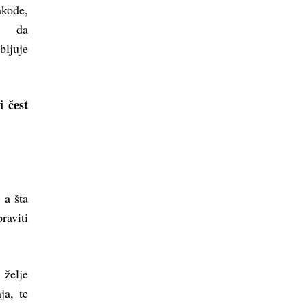
akođe,
o da
bljuje
i čest
 a šta
raviti
želje
ja, te