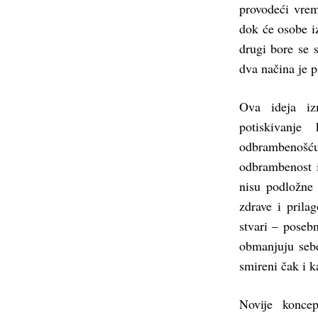
provodeći vreme
dok će osobe iz
drugi bore se s
dva načina je p
Ova ideja izm
potiskivanj
odbrambenošću.
odbrambenost i
nisu podložne 
zdrave i prila
stvari – poseb
obmanjuju sebe
smireni čak i k
Novije koncep