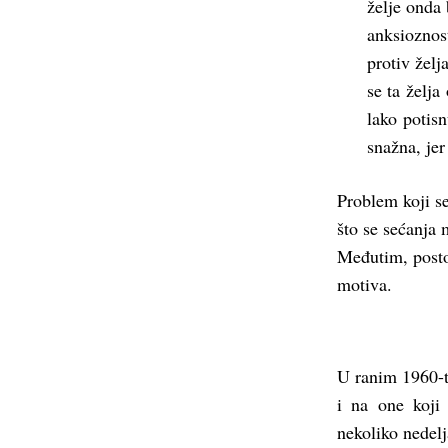
želje onda
anksioznost
protiv želj
se ta želj
lako potis
snažna, je
Problem koji se
što se sećanja 
Međutim, postoj
motiva.
U ranim 1960-ti
i na one koji 
nekoliko nedelj