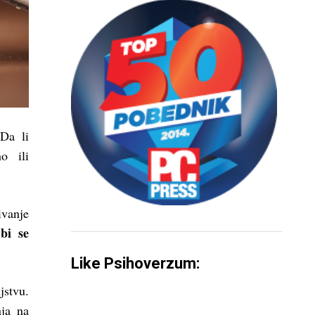
Da li
o ili
ivanje
bi se
Like Psihoverzum:
jstvu.
nja na