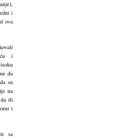
anje),
edni i
od ova
ovali
šću i
visoku
ene da
 da su
ije na
da ili
orni i
sti sa