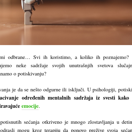
zmi odbrane… Svi ih koristimo, a koliko ih poznajemo? 
kujemo neke sadržaje svojih unutrašnjih svetova slučajn
namo o potiskivanju?
vanja je da se nešto odgurne ili isključi. U psihologiji, potisk
bacivanje određenih mentalnih sadržaja iz svesti kako 
iravajuće
emocije
.
potisnutih sećanja otkriveno je mnogo zlostavljanja u detin
 odrasli mogu kroz terapiju da ponovo prežive svoja seća