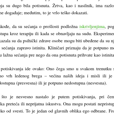
koja su dugo bila potisnuta. Žrtva, kao i nasilnik, ima razl
ne događaje; međutim, to je vrlo teško dokazati.
akođe, da su sećanja o prošlosti podložna
iskrivljenjima
, po
tupa kroz terapiju ili kada se obnavljaju na sudu. Eksperime
kazala su da psihički zdrave osobe mogu biti ubeđene da su n
 sećanja zapravo istinita. Kliničari priznaju da je potpuno 
u lažna sećanja pre nego da ona potisnuta prihvate kao istinita
 potiskivanja ide ovako: Ono čega smo u svakom trenutku 
amo vrh ledenog brega – većina naših ideja i misli ili j
ostupna (presvesna) ili je potpuno nedostupna (nesvesna).
što je nesvesno nastalo je putem potiskivanja, pri če
ka preteća ili neprijatna iskustva. Ona mogu postati nepristu
eko od svesti. To je jedan od glavnih oblika ego odbrane. Fr