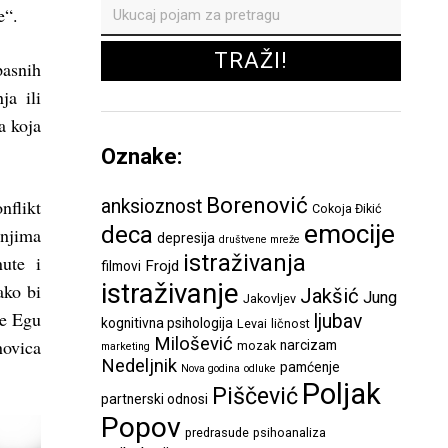
e“.
pasnih
ja ili
a koja
Oznake:
Borenović
nflikt
anksioznost
Cokoja Đikić
emocije
deca
 njima
depresija
društvene mreže
istraživanja
ute i
Frojd
filmovi
istraživanje
ako bi
Jakšić
Jung
Jakovljev
se Egu
ljubav
kognitivna psihologija
Levai
ličnost
Milošević
novica
narcizam
mozak
marketing
Nedeljnik
pamćenje
Nova godina
odluke
Poljak
Piščević
partnerski odnosi
Popov
predrasude
psihoanaliza