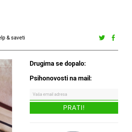
lp & saveti
Twitte
Faceb
r
ook
Drugima se dopalo:
Psihonovosti na mail: