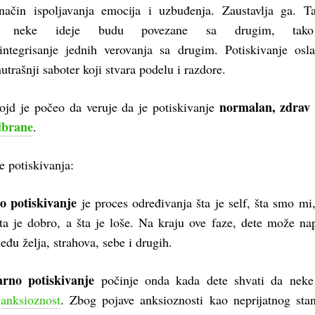
način ispoljavanja emocija i uzbuđenja. Zaustavlja ga. T
a neke ideje budu povezane sa drugim, tak
tegrisanje jednih verovanja sa drugim. Potiskivanje osla
nutrašnji saboter koji stvara podelu i razdore.
normalan, zdrav 
rojd je počeo da veruje da je potiskivanje
dbrane
.
e potiskivanja:
 potiskivanje
je proces određivanja šta je self, šta smo mi,
šta je dobro, a šta je loše. Na kraju ove faze, dete može nap
eđu želja, strahova, sebe i drugih.
rno potiskivanje
počinje onda kada dete shvati da neke 
u
anksioznost
. Zbog pojave anksioznosti kao neprijatnog stan