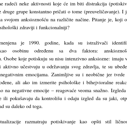
 radeći neke aktivnosti koje će im biti distrakcija (potiskiv
 druge grupe konstantno pričati o tome (preuveličavanje). I j
a svojom anksioznošću na različite načine. Pitanje je, koji 
sihološki zdraviji i funkcionalniji?
enjena je 1990. godine, kada su istraživači identifik
e kao osobinu određenu sa dva faktora: anskiozno
 Osobe koje potiskuju su nisu intenzivno anksiozne: imaju 
 aktivno učestvuju u održavanju svog zdravlja, te su ubeđ
negativnim emocijama. Zanimljive su i neobične jer tvrde
gođene, ali ako im izmerite psihološke i bihejvioralne reakc
no na negativne emocije – reagovaće veoma snažno. Izgleda 
 ili pokušavaju da kontrolišu i odaju izgled da su jaki, otp
ad su daleko od toga.
tualizacije razmatraju potiskivanje kao opšti stil lično