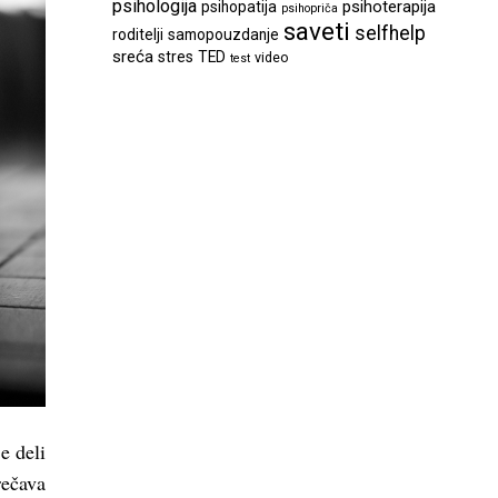
psihologija
psihoterapija
psihopatija
psihopriča
saveti
selfhelp
roditelji
samopouzdanje
sreća
stres
TED
video
test
e deli
rečava