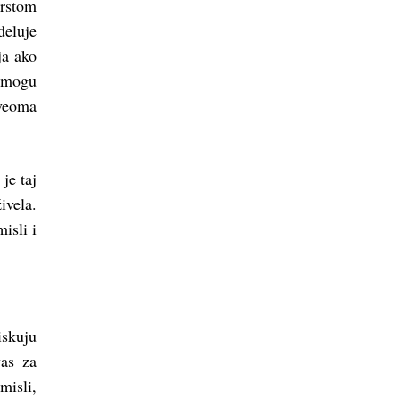
vrstom
deluje
ja ako
a mogu
 veoma
je taj
ivela.
isli i
iskuju
vas za
misli,