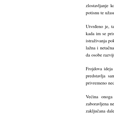
zlostavljanje 
potisnu te užas
Utvrđeno je, t
kada im se pris
istraživanja po
lažna i netačna
da osobe razvij
Frojdova ideja
predstavlja s
privremeno ned
Većina onoga 
zaboravljena ne
zaključana dal