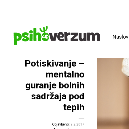
Naslov
Potiskivanje –
mentalno
guranje bolnih
sadržaja pod
tepih
Objavljeno:
9.2.2017