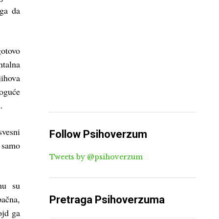
oga da
gotovo
ntalna
jihova
moguće
.
svesni
Follow Psihoverzum
e samo
Tweets by @psihoverzum
mu su
pačna,
Pretraga Psihoverzuma
ojd ga