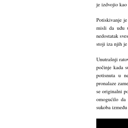
je izdvojio kao
Potiskivanje je
misli da uđu u
nedostatak sves
stoji iza njih j
Unutrašnji rato
počinje kada s
potisnuta u n
pronalaze zame
se originalni p
omogućilo da 
sukoba između 