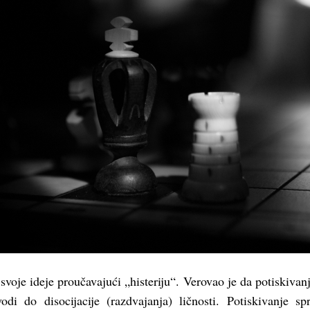
 svoje ideje proučavajući „histeriju“. Verovao je da potiskivanj
odi do disocijacije (razdvajanja) ličnosti. Potiskivanje sp