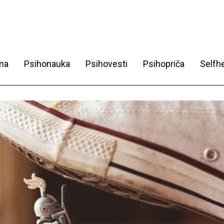
na
Psihonauka
Psihovesti
Psihopriča
Selfhe