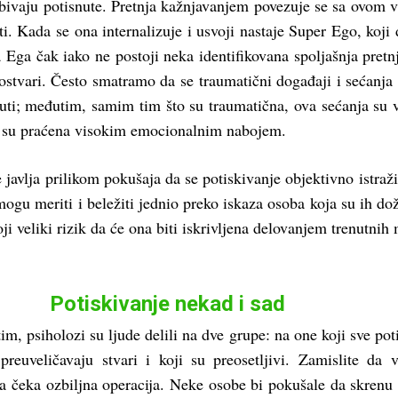
 bivaju potisnute. Pretnja kažnjavanjem povezuje se sa ovom 
i. Kada se ona internalizuje i usvoji nastaje Super Ego, koji 
a Ega čak iako ne postoji neka identifikovana spoljašnja pretn
a ostvari. Često smatramo da se traumatični događaji i sećanj
nuti; međutim, samim tim što su traumatična, ova sećanja su
r su praćena visokim emocionalnim nabojem.
 javlja prilikom pokušaja da se potiskivanje objektivno istraži 
mogu meriti i beležiti jednio preko iskaza osoba koja su ih dož
i veliki rizik da će ona biti iskrivljena delovanjem trenutnih m
Potiskivanje nekad i sad
m, psiholozi su ljude delili na dve grupe: na one koji sve pot
preuveličavaju stvari i koji su preosetljivi. Zamislite da 
a čeka ozbiljna operacija. Neke osobe bi pokušale da skrenu 