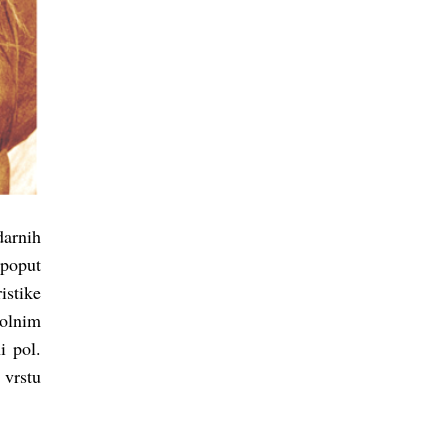
arnih
 poput
istike
polnim
i pol.
 vrstu