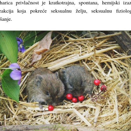
uharica privlačnost je kratkotrajna, spontana, hemijski iza
reakcija koja pokreće seksualnu želju, seksualnu fiziolo
šanje.