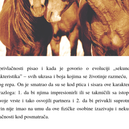
rivlačnosti pisao i kada je govorio o evoluciji „sekund
kteristika” – svih ukrasa i boja kojima se životinje razmeću,
g repa. On je smatrao da su se kod ptica i sisara ove karakter
razloga: 1. da bi njima impresionirli ili se takmičili sa isto
oje vrste i tako osvojili partnera i 2. da bi privukli suprotn
n nije imao na umu da ove fizičke osobine izazivaju i neku
lačnosti kod posmatrača.