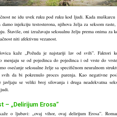
ačnost ne idu uvek ruku pod ruku kod ljudi. Kada muškarcu 
 damo injekciju testosterona, njihova želja za seksom raste, 
uju. Štaviše, oni izražavaju seksualnu želju prema onima za k
lačnost niti afektivnu vezanost.
slovica kaže „Požuda je najstariji lav od svih”. Faktori k
do menjaju se od pojedinca do pojedinca i od vrste do vrst
samo osećanje seksualne želje sa specifičnom neuralnom struk
d svih da bi pokrenulo proces parenja. Kao negativne pos
 javljaju se veliki broj silovanja i druga neadekvatna sek
judi.
t – „Delirijum Erosa”
kaže o ljubavi: „ovaj vihor, ovaj delirijum Erosa”. Roma