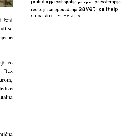
psihologija
psihoterapija
psihopatija
psihopriča
saveti
selfhelp
roditelji
samopouzdanje
sreća
stres
TED
video
test
i ženi
ali se
oje ne
oji će
e. Bez
turom,
ledice
sualna
ntična