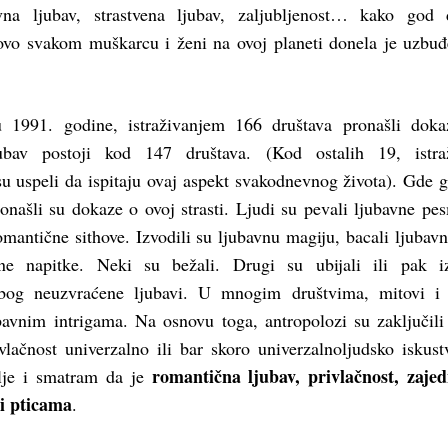
ivna ljubav, strastvena ljubav, zaljubljenost… kako god
vo svakom muškarcu i ženi na ovoj planeti donela je uzbuđ
u 1991. godine, istraživanjem 166 društava pronašli dok
ubav postoji kod 147 društava. (Kod ostalih 19, istraž
su uspeli da ispitaju ovaj aspekt svakodnevnog života). Gde 
onašli su dokaze o ovoj strasti. Ljudi su pevali ljubavne pes
antične sithove. Izvodili su ljubavnu magiju, bacali ljubavn
vne napitke. Neki su bežali. Drugi su ubijali ili pak iz
bog neuzvraćene ljubavi. U mnogim društvima, mitovi i 
bavnim intrigama. Na osnovu toga, antropolozi su zaključili
vlačnost univerzalno ili bar skoro univerzalnoljudsko iskust
romantična ljubav, privlačnost, zaje
lje i smatram da je
 i pticama
.