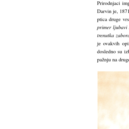
Prirodnjaci im
Darvin je, 1871
ptica druge vr
primer ljubavi
trenutka zabor
je ovakvih opi
dosledno su iz
pažnju na drug