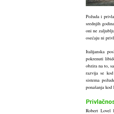
Požuda i privl
srednjih godina
oni ne zaljublj
osećaju ni priv
Italijanska po
pokrenuti libi
obzira na to, 
razvija se ko
sistema požude
ponašanja kod l
Privlačnos
Robert Lovel 