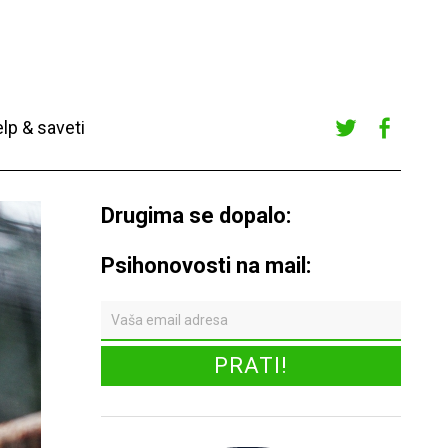
lp & saveti
Twitte
Faceb
r
ook
Drugima se dopalo:
Psihonovosti na mail: