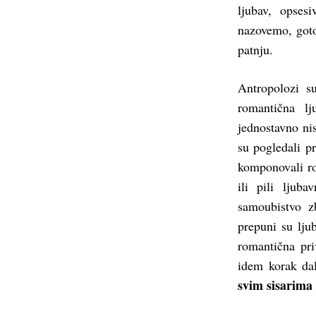
ljubav, opses
nazovemo, goto
patnju.
Antropolozi s
romantična lj
jednostavno ni
su pogledali pr
komponovali rom
ili pili ljuba
samoubistvo z
prepuni su lju
romantična pri
idem korak da
svim sisarima