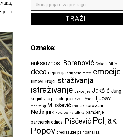
zvana,
giju i
Oznake:
Borenović
anksioznost
Cokoja Đikić
emocije
deca
depresija
društvene mreže
istraživanja
Frojd
filmovi
istraživanje
Jakšić
Jung
Jakovljev
ljubav
kognitivna psihologija
Levai
ličnost
Milošević
narcizam
mozak
marketing
Nedeljnik
pamćenje
Nova godina
odluke
Poljak
Piščević
partnerski odnosi
Popov
predrasude
psihoanaliza