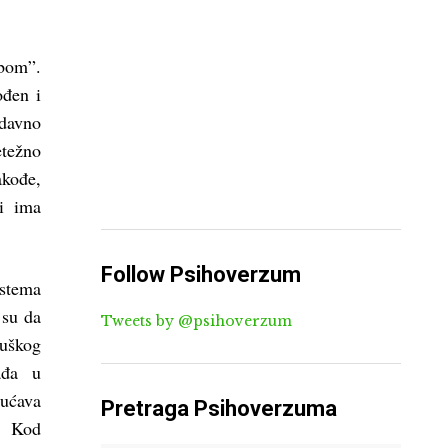
bom”.
ođen i
odavno
etežno
akođe,
di ima
Follow Psihoverzum
istema
 su da
Tweets by @psihoverzum
muškog
ađa u
ućava
Pretraga Psihoverzuma
. Kod