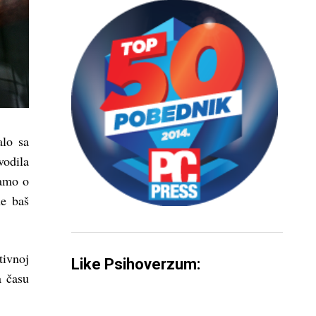
alo sa
odila
namo o
ne baš
tivnoj
Like Psihoverzum:
a času