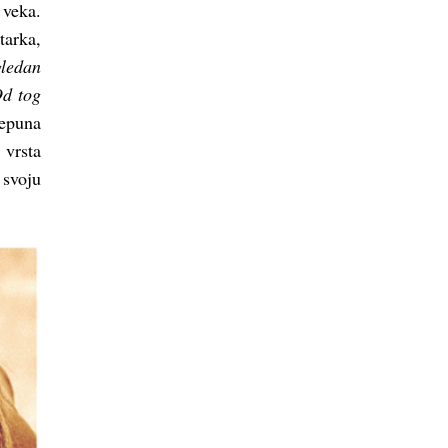
 veka.
tarka,
gledan
Od tog
repuna
 vrsta
 svoju