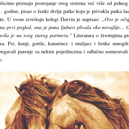
plicitno priznaju postojanje ovog sistema već više od jednog
. godine, pisao o ženki divlje patke koju je privukla patka las
ste. U svom izveštaju kolegi Darvin je napisao:
„Ovo je oči
 na prvi pogled, ona je puna ljubavi plivala oko novajlije… 
avila je na svog starog partnera.”
Literatura o životnjima p
sa. Psi, konji, gorile, kanarinci: i mužjaci i ženke mnogih
begavali parenje sa nekim pojedincima i odlučno usmeravali
e.