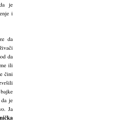
 da je
enje i
aze da
ivači
god da
me ili
e čini
vršili
bajke
 da je
vo. Ja
dnička