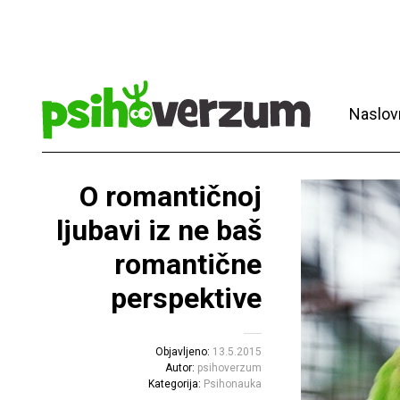
Naslov
O romantičnoj
ljubavi iz ne baš
romantične
perspektive
Objavljeno:
13.5.2015
Autor:
psihoverzum
Kategorija:
Psihonauka