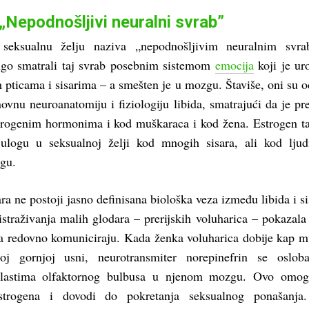
„Nepodnošljivi neuralni svrab”
seksualnu želju naziva „nepodnošljivim neuralnim svra
ugo smatrali taj svrab posebnim sistemom
emocija
koji je ur
 pticama i sisarima – a smešten je u mozgu. Štaviše, oni su 
novnu neuroanatomiju i fiziologiju libida, smatrajući da je pr
rogenim hormonima i kod muškaraca i kod žena. Estrogen t
 ulogu u seksualnoj želji kod mnogih sisara, ali kod lju
gu.
ra ne postoji jasno definisana biološka veza između libida i s
 istraživanja malih glodara – prerijskih voluharica – pokazala
a redovno komuniciraju. Kada ženka voluharica dobije kap 
oj gornjoj usni, neurotransmiter norepinefrin se oslob
blastima olfaktornog bulbusa u njenom mozgu. Ovo omog
estrogena i dovodi do pokretanja seksualnog ponašanja