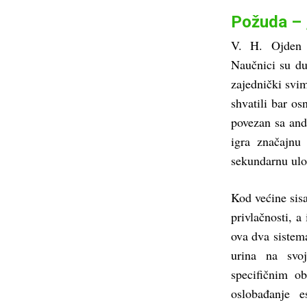
Požuda – 
V. H. Ojden 
Naučnici su d
zajednički svim
shvatili bar os
povezan sa and
igra značajnu
sekundarnu ulo
Kod većine sisa
privlačnosti, a
ova dva sistem
urina na svoj
specifičnim o
oslobađanje 