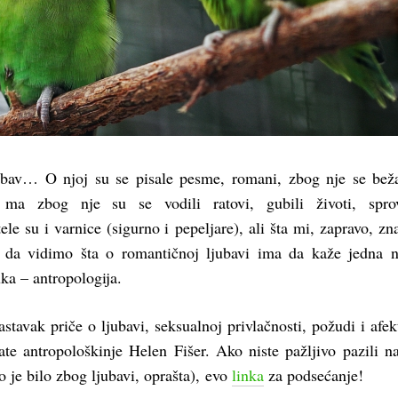
jubav… O njoj su se pisale pesme, romani, zbog nje se bež
 ma zbog nje su se vodili ratovi, gubili životi, sprov
etele su i varnice (sigurno i pepeljare), ali šta mi, zapravo, z
e da vidimo šta o romantičnoj ljubavi ima da kaže jedna 
ka – antropologija.
astavak priče o ljubavi, seksualnoj privlačnosti, požudi i afek
ate antropološkinje Helen Fišer. Ako niste pažljivo pazili n
o je bilo zbog ljubavi, oprašta), evo
linka
za podsećanje!