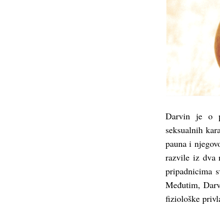
Darvin je o p
seksualnih kara
pauna i njegovo
razvile iz dva 
pripadnicima sv
Međutim, Darvi
fiziološke priv