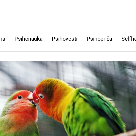
na
Psihonauka
Psihovesti
Psihopriča
Selfhe