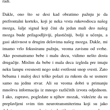
radi.
Dakle, ono što se desi kad obratimo pažnju je da
prefrontalni korteks, koji je neka vrsta rukovodioca našeg
mozga, šalje signal koji čini da jedan mali deo našeg
mozga bude prilagodljiviji, plastičniji, bolji u učenju, a
gasi aktivnost u drugim delovima našeg mozga. Dakle, mi
imamo vrlo fokusiranu pažnju, veoma zavisnu od svrhe.
Ako posmatramo bebe i malu decu, vidimo nešto dosta
drugačije. Mislim da bebe i mala deca izgleda pre imaju
neku lampu svesnosti nego uski svetlosni snop svesti. Zato
bebama i maloj deci teško polazi za rukom da se usmere
samo na jednu stvar. Ali su veoma dobri u primanju
mnoštva informacija iz mnogo različitih izvora odjednom.
I ako, zapravo, pogledate u njihov mozak, videćete da su
preplavljeni svim tim neurotransmiterima koji su jako