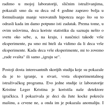
radimo u mojoj laboratoriji, sličnim istraživanjima,
pokazali smo da su deca od 4 godine zapravo bolja u
formulisanju manje verovatnih hipoteza nego što su to
odrasli kada im damo potpuno isti zadatak. Prema tome, u
ovim uslovima, deca koriste statistiku da saznaju nešto o
svetu oko sebe, a, na kraju, i naučnici takođe vrše
eksperimente, pa smo mi hteli da vidimo da li deca vrše
eksperimente. Kada deca vrše eksperimente, mi to zovemo
„rade svašta“ ili samo „igraju se“.
Postoji dosta interesantnih skorijih studija koje su pokazale
da je to igranje, u stvari, vrsta eksperimentalnog
istraživačkog programa. Evo jedne studije iz laboratorije
Kristine Leger Kristina je koristila naše detektore
igračkica. I pokazivala je deci da žute kocke pokreću
mašinu, a crvene ne, a onda im je pokazala anomaliju. I