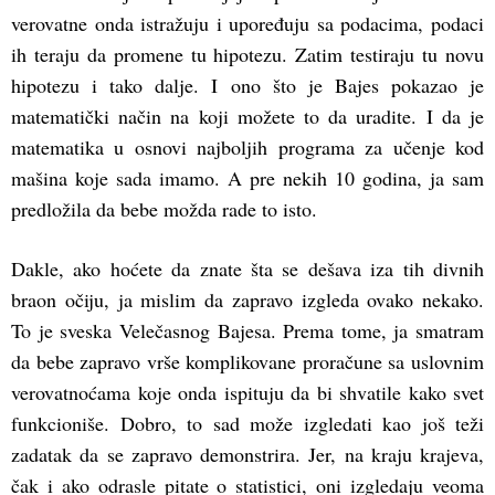
verovatne onda istražuju i upoređuju sa podacima, podaci
ih teraju da promene tu hipotezu. Zatim testiraju tu novu
hipotezu i tako dalje. I ono što je Bajes pokazao je
matematički način na koji možete to da uradite. I da je
matematika u osnovi najboljih programa za učenje kod
mašina koje sada imamo. A pre nekih 10 godina, ja sam
predložila da bebe možda rade to isto.
Dakle, ako hoćete da znate šta se dešava iza tih divnih
braon očiju, ja mislim da zapravo izgleda ovako nekako.
To je sveska Velečasnog Bajesa. Prema tome, ja smatram
da bebe zapravo vrše komplikovane proračune sa uslovnim
verovatnoćama koje onda ispituju da bi shvatile kako svet
funkcioniše. Dobro, to sad može izgledati kao još teži
zadatak da se zapravo demonstrira. Jer, na kraju krajeva,
čak i ako odrasle pitate o statistici, oni izgledaju veoma