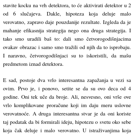
stavite kocku na vrh detektora, to će aktivirati detektor u 2
od 6 slučajeva. Dakle, hipoteza koja deluje malo
verovatno, zapravo daje pouzdanije rezultate. Izgleda da je
mahanje efikasnija strategija nego ona druga strategija. I
tako smo uradili baš to: dali smo četvorogodišnjacima
ovakav obrazac i samo smo tražili od njih da to isprobaju.
I naravno, četvorogodišnjaci su to iskoristili, da mašu
predmetom iznad detektora.
E sad, postoje dva vrlo interesantna zapažanja u vezi sa
ovim. Prvo je, i ponovo, setite se da su ovo deca od 4
godine. Oni tek uče da broje. Ali, nesvesno, oni vrše ove
vrlo komplikovane proračune koji im daju meru uslovne
verovatnoće. A druga interesantna stvar je da oni koriste
taj podatak da bi formirali ideju, hipotezu o svetu oko sebe
koja čak deluje i malo verovatno. U istraživanjima koja