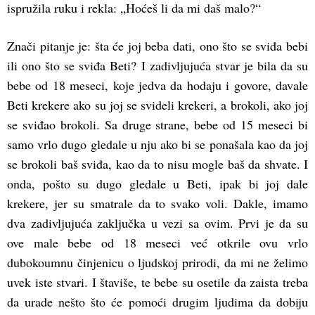
ispružila ruku i rekla: „Hoćeš li da mi daš malo?“
Znači pitanje je: šta će joj beba dati, ono što se sviđa bebi
ili ono što se sviđa Beti? I zadivljujuća stvar je bila da su
bebe od 18 meseci, koje jedva da hodaju i govore, davale
Beti krekere ako su joj se svideli krekeri, a brokoli, ako joj
se sviđao brokoli. Sa druge strane, bebe od 15 meseci bi
samo vrlo dugo gledale u nju ako bi se ponašala kao da joj
se brokoli baš sviđa, kao da to nisu mogle baš da shvate. I
onda, pošto su dugo gledale u Beti, ipak bi joj dale
krekere, jer su smatrale da to svako voli. Dakle, imamo
dva zadivljujuća zaključka u vezi sa ovim. Prvi je da su
ove male bebe od 18 meseci već otkrile ovu vrlo
dubokoumnu činjenicu o ljudskoj prirodi, da mi ne želimo
uvek iste stvari. I štaviše, te bebe su osetile da zaista treba
da urade nešto što će pomoći drugim ljudima da dobiju