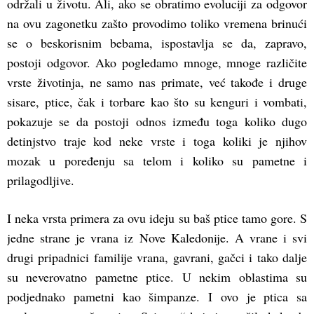
održali u životu. Ali, ako se obratimo evoluciji za odgovor
na ovu zagonetku zašto provodimo toliko vremena brinući
se o beskorisnim bebama, ispostavlja se da, zapravo,
postoji odgovor. Ako pogledamo mnoge, mnoge različite
vrste životinja, ne samo nas primate, već takođe i druge
sisare, ptice, čak i torbare kao što su kenguri i vombati,
pokazuje se da postoji odnos između toga koliko dugo
detinjstvo traje kod neke vrste i toga koliki je njihov
mozak u poređenju sa telom i koliko su pametne i
prilagodljive.
I neka vrsta primera za ovu ideju su baš ptice tamo gore. S
jedne strane je vrana iz Nove Kaledonije. A vrane i svi
drugi pripadnici familije vrana, gavrani, gačci i tako dalje
su neverovatno pametne ptice. U nekim oblastima su
podjednako pametni kao šimpanze. I ovo je ptica sa