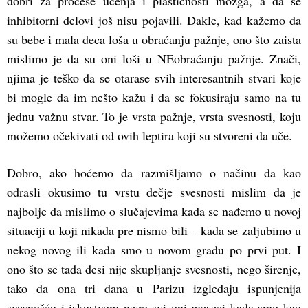
dobri za procese učenja i plastičnosti mozga, a da se
inhibitorni delovi još nisu pojavili. Dakle, kad kažemo da
su bebe i mala deca loša u obraćanju pažnje, ono što zaista
mislimo je da su oni loši u NEobraćanju pažnje. Znači,
njima je teško da se otarase svih interesantnih stvari koje
bi mogle da im nešto kažu i da se fokusiraju samo na tu
jednu važnu stvar. To je vrsta pažnje, vrsta svesnosti, koju
možemo očekivati od ovih leptira koji su stvoreni da uče.
Dobro, ako hoćemo da razmišljamo o načinu da kao
odrasli okusimo tu vrstu dečje svesnosti mislim da je
najbolje da mislimo o slučajevima kada se nađemo u novoj
situaciji u koji nikada pre nismo bili – kada se zaljubimo u
nekog novog ili kada smo u novom gradu po prvi put. I
ono što se tada desi nije skupljanje svesnosti, nego širenje,
tako da ona tri dana u Parizu izgledaju ispunjenija
svesnošću i iskustvom nego svi oni meseci kada smo kao