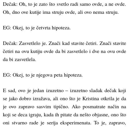
Dečak: Oh, to je zato što svetlo radi samo ovde, a ne ovde.
Oh, dno ove kutije ima struju ovde, ali ovo nema struju.
EG: Okej, to je četvrta hipoteza.
Dečak: Zasvetlelo je. Znači kad stavite četiri. Znači stavite
četiri na ovu kutiju ovde da bi zasvetlelo i dve na ovu ovde
da bi zasvetlela.
EG: Okej, to je njegova peta hipoteza.
E sad, ovo je jedan izuzetno – izuzetno sladak dečak koji
se jako dobro izražava, ali ono što je Kristina otkrila je da
je ovo zapravo sasvim tipično. Ako posmatrate način na
koji se deca igraju, kada ih pitate da nešto objasne, ono što
oni stvarno rade je serija eksperimenata. To je, zapravo,