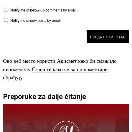
Notify me of follow-up comments by email.
Notify me of new posts by email.
Ово веб место користи Акисмет како би смањило
непожељне.
Сазнајте како се ваши коментари
обрађују
.
Preporuke za dalje čitanje