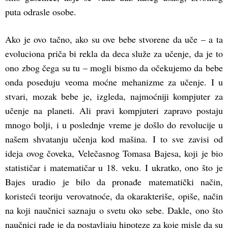
puta odrasle osobe.
Ako je ovo tačno, ako su ove bebe stvorene da uče – a ta
evoluciona priča bi rekla da deca služe za učenje, da je to
ono zbog čega su tu – mogli bismo da očekujemo da bebe
onda poseduju veoma moćne mehanizme za učenje. I u
stvari, mozak bebe je, izgleda, najmoćniji kompjuter za
učenje na planeti. Ali pravi kompjuteri zapravo postaju
mnogo bolji, i u poslednje vreme je došlo do revolucije u
našem shvatanju učenja kod mašina. I to sve zavisi od
ideja ovog čoveka, Velečasnog Tomasa Bajesa, koji je bio
statističar i matematičar u 18. veku. I ukratko, ono što je
Bajes uradio je bilo da pronađe matematički način,
koristeći teoriju verovatnoće, da okarakteriše, opiše, način
na koji naučnici saznaju o svetu oko sebe. Dakle, ono što
naučnici rade je da postavljaju hipoteze za koje misle da su