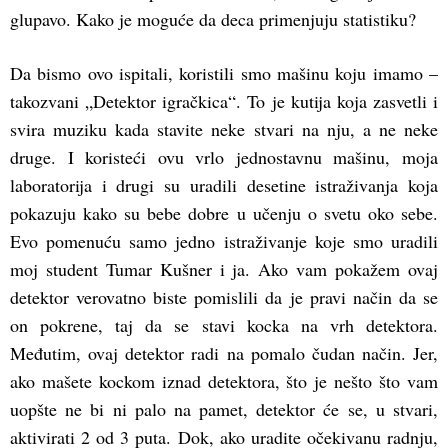
glupavo. Kako je moguće da deca primenjuju statistiku?
Da bismo ovo ispitali, koristili smo mašinu koju imamo –
takozvani „Detektor igračkica“. To je kutija koja zasvetli i
svira muziku kada stavite neke stvari na nju, a ne neke
druge. I koristeći ovu vrlo jednostavnu mašinu, moja
laboratorija i drugi su uradili desetine istraživanja koja
pokazuju kako su bebe dobre u učenju o svetu oko sebe.
Evo pomenuću samo jedno istraživanje koje smo uradili
moj student Tumar Kušner i ja. Ako vam pokažem ovaj
detektor verovatno biste pomislili da je pravi način da se
on pokrene, taj da se stavi kocka na vrh detektora.
Međutim, ovaj detektor radi na pomalo čudan način. Jer,
ako mašete kockom iznad detektora, što je nešto što vam
uopšte ne bi ni palo na pamet, detektor će se, u stvari,
aktivirati 2 od 3 puta. Dok, ako uradite očekivanu radnju,