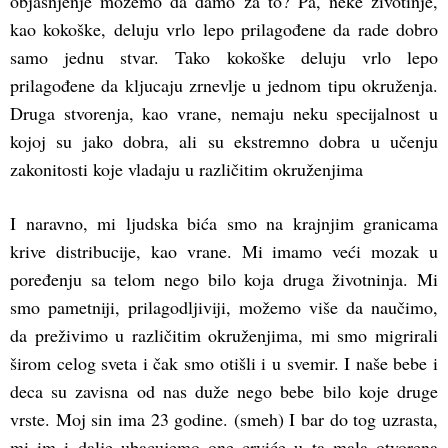
objašnjenje možemo da damo za to? Pa, neke životinje,
kao kokoške, deluju vrlo lepo prilagođene da rade dobro
samo jednu stvar. Tako kokoške deluju vrlo lepo
prilagođene da kljucaju zrnevlje u jednom tipu okruženja.
Druga stvorenja, kao vrane, nemaju neku specijalnost u
kojoj su jako dobra, ali su ekstremno dobra u učenju
zakonitosti koje vladaju u različitim okruženjima
I naravno, mi ljudska bića smo na krajnjim granicama
krive distribucije, kao vrane. Mi imamo veći mozak u
poređenju sa telom nego bilo koja druga životninja. Mi
smo pametniji, prilagodljiviji, možemo više da naučimo,
da preživimo u različitim okruženjima, mi smo migrirali
širom celog sveta i čak smo otišli i u svemir. I naše bebe i
deca su zavisna od nas duže nego bebe bilo koje druge
vrste. Moj sin ima 23 godine. (smeh) I bar do tog uzrasta,
mi im i dalje ubacujemo one crviće u ta mala otvorena