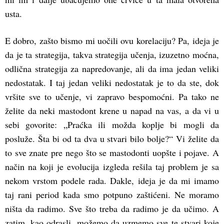
usta.
E dobro, zašto bismo mi uočili ovu korelaciju? Pa, ideja je
da je ta strategija, takva strategija učenja, izuzetno moćna,
odlična strategija za napredovanje, ali da ima jedan veliki
nedostatak. I taj jedan veliki nedostatak je to da ste, dok
vršite sve to učenje, vi zapravo bespomoćni. Pa tako ne
želite da neki mastodont krene u napad na vas, a da vi u
sebi govorite: „Praćka ili možda koplje bi mogli da
posluže. Šta bi od ta dva u stvari bilo bolje?“ Vi želite da
to sve znate pre nego što se mastodonti uopšte i pojave. A
način na koji je evolucija izgleda rešila taj problem je sa
nekom vrstom podele rada. Dakle, ideja je da mi imamo
taj rani period kada smo potpuno zaštićeni. Ne moramo
ništa da radimo. Sve što treba da radimo je da učimo. A
zatim, kao odrasli, možemo da uzmemo sve te stvari koje