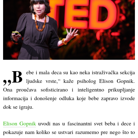
„B
ebe i mala deca su kao neka istraživačka sekcija
ljudske vrste,“ kaže psiholog Elison Gopnik.
Ona proučava sofisticirano i inteligentno prikupljanje
informacija i donošenje odluka koje bebe zapravo izvode
dok se igraju.
Elison Gopnik
uvodi nas u fascinantni svet beba i dece i
pokazuje nam koliko se ustvari razumemo pre nego što to