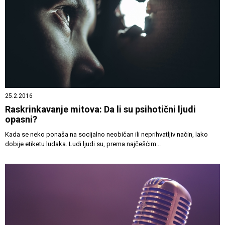
25.2.2016
Raskrinkavanje mitova: Da li su psihotični ljudi
opasni?
Kada se neko ponaša na socijalno neobičan ili neprihvatljiv način, lako
dobije etiketu ludaka. Ludi ljudi su, prema najčešćim...