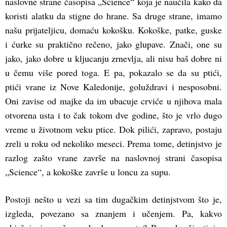
naslovne strane časopisa „Science“ koja je naučila kako da
koristi alatku da stigne do hrane. Sa druge strane, imamo
našu prijateljicu, domaću kokošku. Kokoške, patke, guske
i ćurke su praktično rečeno, jako glupave. Znači, one su
jako, jako dobre u kljucanju zrnevlja, ali nisu baš dobre ni
u čemu više pored toga. E pa, pokazalo se da su ptići,
ptići vrane iz Nove Kaledonije, goluždravi i nesposobni.
Oni zavise od majke da im ubacuje crviće u njihova mala
otvorena usta i to čak tokom dve godine, što je vrlo dugo
vreme u životnom veku ptice. Dok pilići, zapravo, postaju
zreli u roku od nekoliko meseci. Prema tome, detinjstvo je
razlog zašto vrane završe na naslovnoj strani časopisa
„Science“, a kokoške završe u loncu za supu.
Postoji nešto u vezi sa tim dugačkim detinjstvom što je,
izgleda, povezano sa znanjem i učenjem. Pa, kakvo