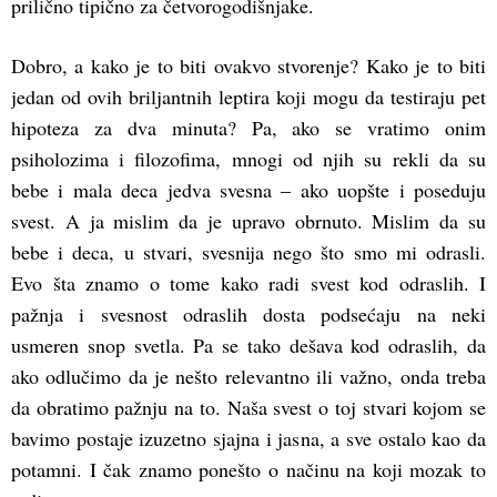
prilično tipično za četvorogodišnjake.
Dobro, a kako je to biti ovakvo stvorenje? Kako je to biti
jedan od ovih briljantnih leptira koji mogu da testiraju pet
hipoteza za dva minuta? Pa, ako se vratimo onim
psiholozima i filozofima, mnogi od njih su rekli da su
bebe i mala deca jedva svesna – ako uopšte i poseduju
svest. A ja mislim da je upravo obrnuto. Mislim da su
bebe i deca, u stvari, svesnija nego što smo mi odrasli.
Evo šta znamo o tome kako radi svest kod odraslih. I
pažnja i svesnost odraslih dosta podsećaju na neki
usmeren snop svetla. Pa se tako dešava kod odraslih, da
ako odlučimo da je nešto relevantno ili važno, onda treba
da obratimo pažnju na to. Naša svest o toj stvari kojom se
bavimo postaje izuzetno sjajna i jasna, a sve ostalo kao da
potamni. I čak znamo ponešto o načinu na koji mozak to