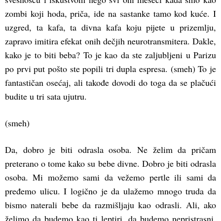
zombi koji hoda, priča, ide na sastanke tamo kod kuće. I
uzgred, ta kafa, ta divna kafa koju pijete u prizemlju,
zapravo imitira efekat onih dečjih neurotransmitera. Dakle,
kako je to biti beba? To je kao da ste zaljubljeni u Parizu
po prvi put pošto ste popili tri dupla espresa. (smeh) To je
fantastičan osećaj, ali takođe dovodi do toga da se plačući
budite u tri sata ujutru.
(smeh)
Da, dobro je biti odrasla osoba. Ne želim da pričam
preterano o tome kako su bebe divne. Dobro je biti odrasla
osoba. Mi možemo sami da vežemo pertle ili sami da
pređemo ulicu. I logično je da ulažemo mnogo truda da
bismo naterali bebe da razmišljaju kao odrasli. Ali, ako
želimo da budemo kao ti leptiri, da budemo nepristrasni,