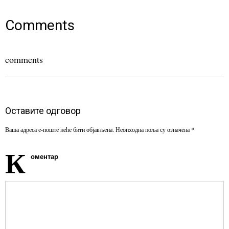
(Opens
(Opens
(Opens
in
in
in
new
new
new
window)
window)
window)
Comments
comments
Оставите одговор
Ваша адреса е-поште неће бити објављена.
Неопходна поља су означена
*
К
оментар