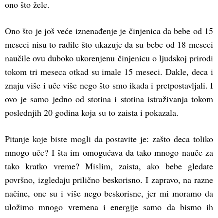
ono što žele.
Ono što je još veće iznenađenje je činjenica da bebe od 15
meseci nisu to radile što ukazuje da su bebe od 18 meseci
naučile ovu duboko ukorenjenu činjenicu o ljudskoj prirodi
tokom tri meseca otkad su imale 15 meseci. Dakle, deca i
znaju više i uče više nego što smo ikada i pretpostavljali. I
ovo je samo jedno od stotina i stotina istraživanja tokom
poslednjih 20 godina koja su to zaista i pokazala.
Pitanje koje biste mogli da postavite je: zašto deca toliko
mnogo uče? I šta im omogućava da tako mnogo nauče za
tako kratko vreme? Mislim, zaista, ako bebe gledate
površno, izgledaju prilično beskorisno. I zapravo, na razne
načine, one su i više nego beskorisne, jer mi moramo da
uložimo mnogo vremena i energije samo da bismo ih