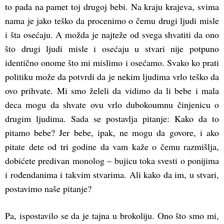
to pada na pamet toj drugoj bebi. Na kraju krajeva, svima
nama je jako teško da procenimo o čemu drugi ljudi misle
i šta osećaju. A možda je najteže od svega shvatiti da ono
što drugi ljudi misle i osećaju u stvari nije potpuno
identično onome što mi mislimo i osećamo. Svako ko prati
politiku može da potvrdi da je nekim ljudima vrlo teško da
ovo prihvate. Mi smo želeli da vidimo da li bebe i mala
deca mogu da shvate ovu vrlo dubokoumnu činjenicu o
drugim ljudima. Sada se postavlja pitanje: Kako da to
pitamo bebe? Jer bebe, ipak, ne mogu da govore, i ako
pitate dete od tri godine da vam kaže o čemu razmišlja,
dobićete predivan monolog – bujicu toka svesti o ponijima
i rođendanima i takvim stvarima. Ali kako da im, u stvari,
postavimo naše pitanje?
Pa, ispostavilo se da je tajna u brokoliju. Ono što smo mi,