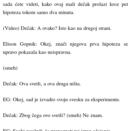
sada ćete videti, kako ovaj mali dečak prolazi kroz pet
hipoteza tokom samo dva minuta.
(Video) Dečak: A ovako? Isto kao na drugoj strani.
Elison Gopnik: Okej, znači njegova prva hipoteza se
upravo pokazala kao neispravna.
(smeh)
Dečak: Ova svetli, a ova druga ništa.
EG: Okej, sad je izvadio svoju svesku za eksperimente.
Dečak: Zbog čega ovo svetli? (smeh) Ne znam.
EG: Svaki naučnik će prepoznati taj izraz očajanja.