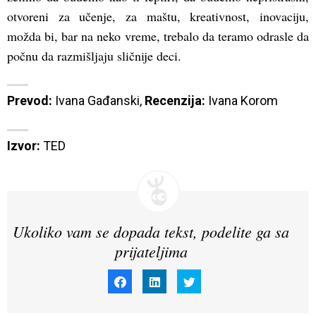
otvoreni za učenje, za maštu, kreativnost, inovaciju,
možda bi, bar na neko vreme, trebalo da teramo odrasle da
počnu da razmišljaju sličnije deci.
Prevod:
 Ivana Gađanski, 
Recenzija:
 Ivana Korom
Izvor:
TED
Ukoliko vam se dopada tekst, podelite ga sa
prijateljima
Click
Click
Click
to
to
to
share
share
share
on
on
on
Facebook
LinkedIn
Twitter