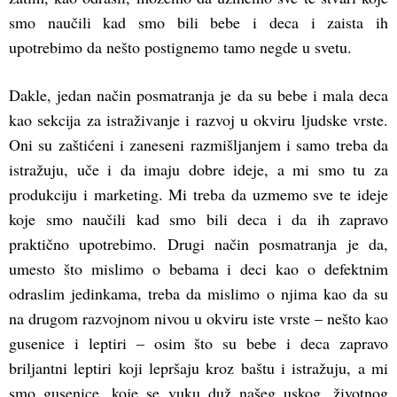
smo naučili kad smo bili bebe i deca i zaista ih
upotrebimo da nešto postignemo tamo negde u svetu.
Dakle, jedan način posmatranja je da su bebe i mala deca
kao sekcija za istraživanje i razvoj u okviru ljudske vrste.
Oni su zaštićeni i zaneseni razmišljanjem i samo treba da
istražuju, uče i da imaju dobre ideje, a mi smo tu za
produkciju i marketing. Mi treba da uzmemo sve te ideje
koje smo naučili kad smo bili deca i da ih zapravo
praktično upotrebimo. Drugi način posmatranja je da,
umesto što mislimo o bebama i deci kao o defektnim
odraslim jedinkama, treba da mislimo o njima kao da su
na drugom razvojnom nivou u okviru iste vrste – nešto kao
gusenice i leptiri – osim što su bebe i deca zapravo
briljantni leptiri koji lepršaju kroz baštu i istražuju, a mi
smo gusenice, koje se vuku duž našeg uskog, životnog