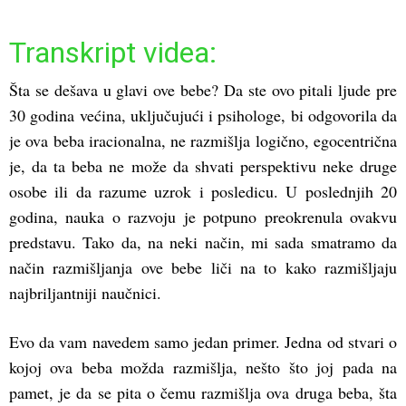
Transkript videa:
Šta se dešava u glavi ove bebe? Da ste ovo pitali ljude pre
30 godina većina, uključujući i psihologe, bi odgovorila da
je ova beba iracionalna, ne razmišlja logično, egocentrična
je, da ta beba ne može da shvati perspektivu neke druge
osobe ili da razume uzrok i posledicu. U poslednjih 20
godina, nauka o razvoju je potpuno preokrenula ovakvu
predstavu. Tako da, na neki način, mi sada smatramo da
način razmišljanja ove bebe liči na to kako razmišljaju
najbriljantniji naučnici.
Evo da vam navedem samo jedan primer. Jedna od stvari o
kojoj ova beba možda razmišlja, nešto što joj pada na
pamet, je da se pita o čemu razmišlja ova druga beba, šta