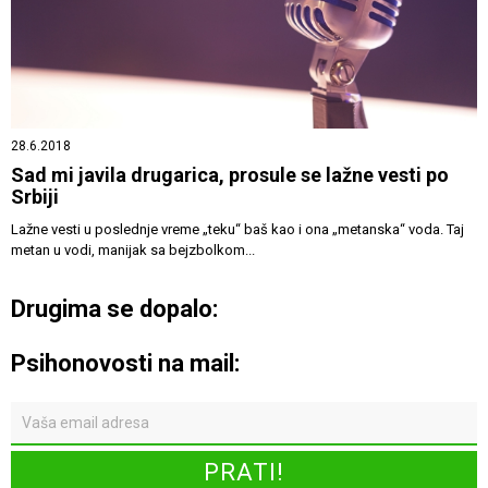
28.6.2018
Sad mi javila drugarica, prosule se lažne vesti po
Srbiji
Lažne vesti u poslednje vreme „teku“ baš kao i ona „metanska“ voda. Taj
metan u vodi, manijak sa bejzbolkom...
Drugima se dopalo:
Psihonovosti na mail: