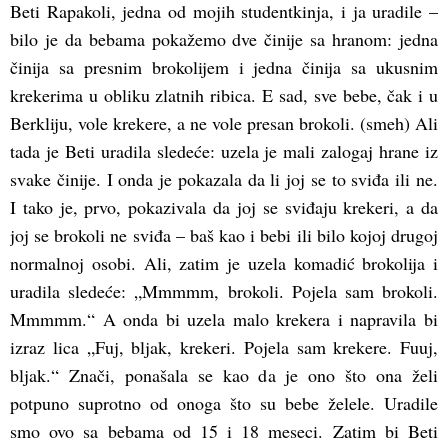
Beti Rapakoli, jedna od mojih studentkinja, i ja uradile –
bilo je da bebama pokažemo dve činije sa hranom: jedna
činija sa presnim brokolijem i jedna činija sa ukusnim
krekerima u obliku zlatnih ribica. E sad, sve bebe, čak i u
Berkliju, vole krekere, a ne vole presan brokoli. (smeh) Ali
tada je Beti uradila sledeće: uzela je mali zalogaj hrane iz
svake činije. I onda je pokazala da li joj se to sviđa ili ne.
I tako je, prvo, pokazivala da joj se sviđaju krekeri, a da
joj se brokoli ne sviđa – baš kao i bebi ili bilo kojoj drugoj
normalnoj osobi. Ali, zatim je uzela komadić brokolija i
uradila sledeće: „Mmmmm, brokoli. Pojela sam brokoli.
Mmmmm.“ A onda bi uzela malo krekera i napravila bi
izraz lica „Fuj, bljak, krekeri. Pojela sam krekere. Fuuj,
bljak.“ Znači, ponašala se kao da je ono što ona želi
potpuno suprotno od onoga što su bebe želele. Uradile
smo ovo sa bebama od 15 i 18 meseci. Zatim bi Beti