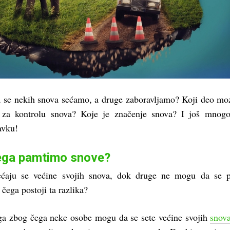
 se nekih snova sećamo, a druge zaboravljamo? Koji deo mo
 za kontrolu snova? Koje je značenje snova? I još mnogo
avku!
ega pamtimo snove?
ćaju se većine svojih snova, dok druge ne mogu da se pr
čega postoji ta razlika?
ga zbog čega neke osobe mogu da se sete većine svojih
snov