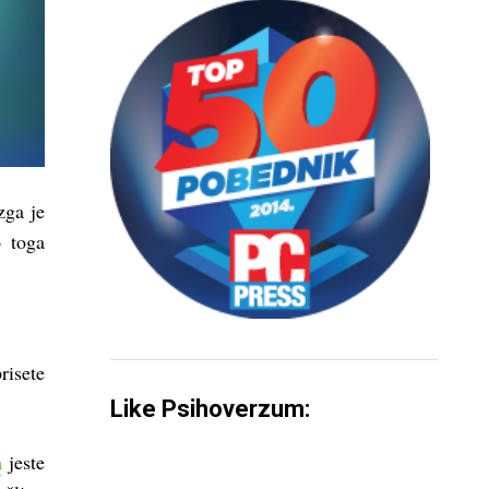
zga je
 toga
isete
Like Psihoverzum:
a
jeste