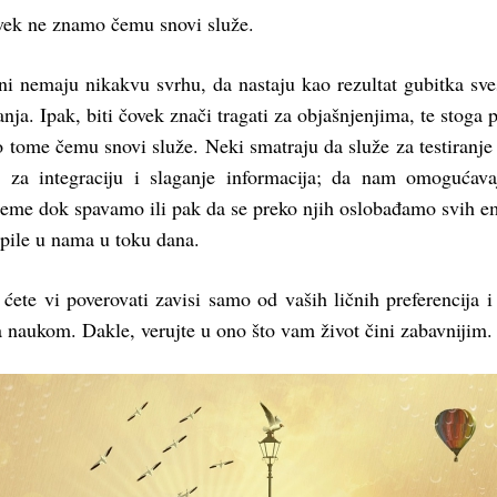
vek ne znamo čemu snovi služe.
ni nemaju nikakvu svrhu, da nastaju kao rezultat gubitka sve
anja. Ipak, biti čovek znači tragati za objašnjenjima, te stoga p
o tome čemu snovi služe. Neki smatraju da služe za testiranje 
e za integraciju i slaganje informacija; da nam omogućav
eme dok spavamo ili pak da se preko njih oslobađamo svih e
upile u nama u toku dana.
ćete vi poverovati zavisi samo od vaših ličnih preferencija 
 naukom. Dakle, verujte u ono što vam život čini zabavnijim.