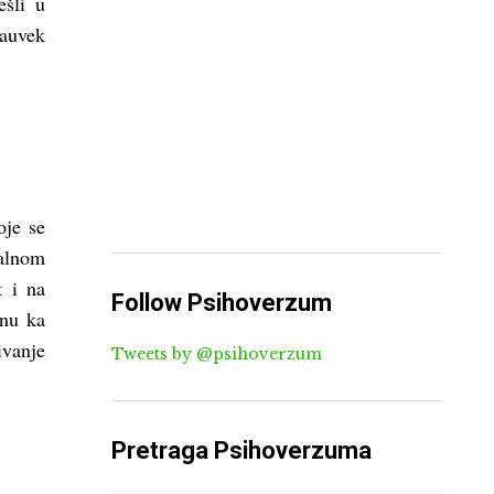
ešli u
auvek
oje se
talnom
t i na
Follow Psihoverzum
enu ka
ivanje
Tweets by @psihoverzum
Pretraga Psihoverzuma