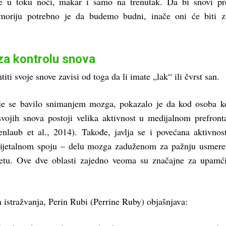
de u toku noći, makar i samo na trenutak. Da bi snovi pr
oriju potrebno je da budemo budni, inače oni će biti z
za kontrolu snova
iti svoje snove zavisi od toga da li imate „lak“ ili čvrst san.
oje se bavilo snimanjem mozga, pokazalo je da kod osoba k
svojih snova postoji velika aktivnost u medijalnom prefron
enlaub et al., 2014). Takođe, javlja se i povećana aktivnos
rijetalnom spoju – delu mozga zaduženom za pažnju usmer
vetu. Ove dve oblasti zajedno veoma su značajne za upamć
 istražvanja, Perin Rubi (Perrine Ruby) objašnjava: