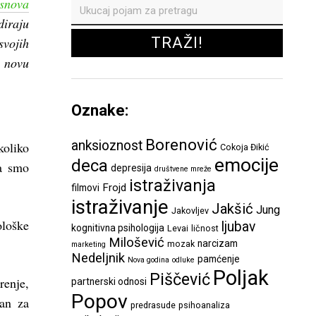
snova
diraju
vojih
 novu
Oznake:
Borenović
anksioznost
koliko
Cokoja Đikić
emocije
deca
da smo
depresija
društvene mreže
istraživanja
Frojd
filmovi
istraživanje
Jakšić
Jung
Jakovljev
ološke
ljubav
kognitivna psihologija
Levai
ličnost
Milošević
narcizam
mozak
marketing
Nedeljnik
pamćenje
Nova godina
odluke
Poljak
Piščević
renje,
partnerski odnosi
Popov
ran za
predrasude
psihoanaliza