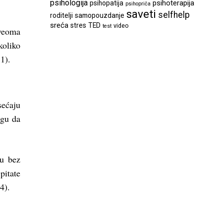
psihologija
psihoterapija
psihopatija
psihopriča
saveti
selfhelp
roditelji
samopouzdanje
sreća
stres
TED
video
test
veoma
koliko
1).
sećaju
ogu da
ju bez
pitate
4).