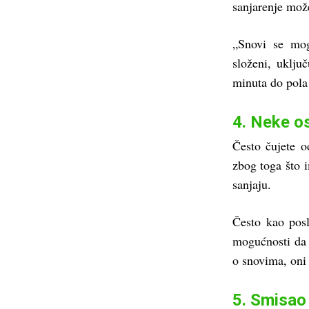
sanjarenje može
„Snovi se mog
složeni, uklju
minuta do pola 
4. Neke o
Često čujete o
zbog toga što i
sanjaju.
Često kao pos
mogućnosti da s
o snovima, oni 
5. Smisao