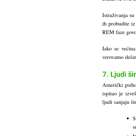
Istraživanja s
ih probudite i
REM faze govor
Iako se većin
verovatno deša
7. Ljudi š
Američki psiho
ispitao je izv
ljudi sanjaju š
S
s