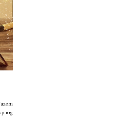
fazom
upnog