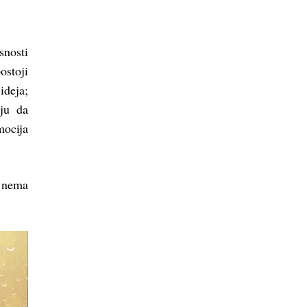
snosti
ostoji
ideja;
aju da
mocija
i nema