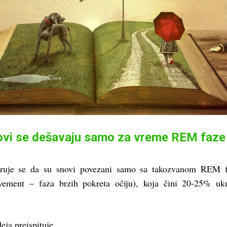
novi se dešavaju samo za vreme REM faze
eruje se da su snovi povezani samo sa takozvanom REM 
vement – faza brzih pokreta očiju), koja čini 20-25% uk
eja preispituje.