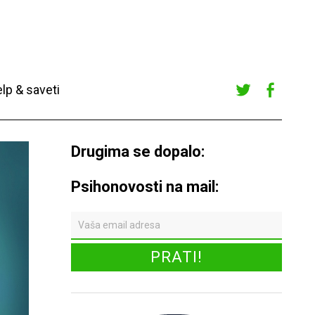
lp & saveti
Twitte
Faceb
r
ook
Drugima se dopalo:
Psihonovosti na mail: