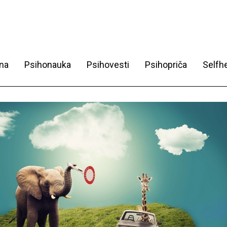
na
Psihonauka
Psihovesti
Psihopriča
Selfhe