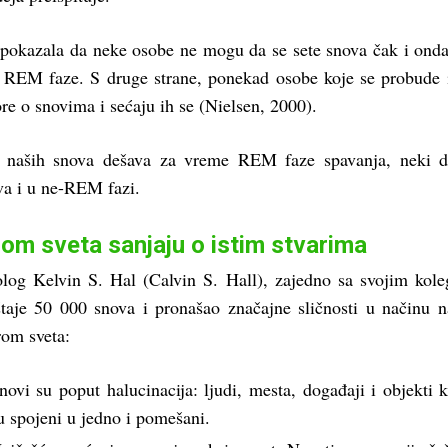
u pokazala da neke osobe ne mogu da se sete snova čak i ond
z REM faze. S druge strane, ponekad osobe koje se probude 
e o snovima i sećaju ih se (Nielsen, 2000).
a naših snova dešava za vreme REM faze spavanja, neki d
va i u ne-REM fazi.
irom sveta sanjaju o istim stvarima
log Kelvin S. Hal (Calvin S. Hall), zajedno sa svojim kol
eštaje 50 000 snova i pronašao značajne sličnosti u načinu n
irom sveta:
novi su poput halucinacija: ljudi, mesta, događaji i objekti 
u spojeni u jedno i pomešani.