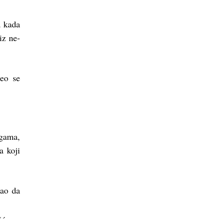
a kada
iz ne-
eo se
egama,
a koji
kao da