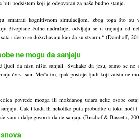
 biti podsistem koji je odgovoran za naše budno stanje.
u smatrati kognitivnom simulacijom, zbog toga što su 
čuju živopisne čulne nadražaje, odvijaju se u trajanju od ne
sata i često se doživljavaju kao da su stvarni.“ (Domhoff, 201
sobe ne mogu da sanjaju
d ljudi da nisu ništa sanjali. Svakako da jesu, samo se ne 
maju čvrst san. Međutim, ipak postoje ljudi koji zaista ne m
ledica povrede mozga ili moždanog udara neke osobe osta
anjaju. Čak i kada ih nekoliko puta probudite u toku noći i 
će vam i dalje govoriti da ne sanjaju (Bischof & Bassetti, 200
 snova