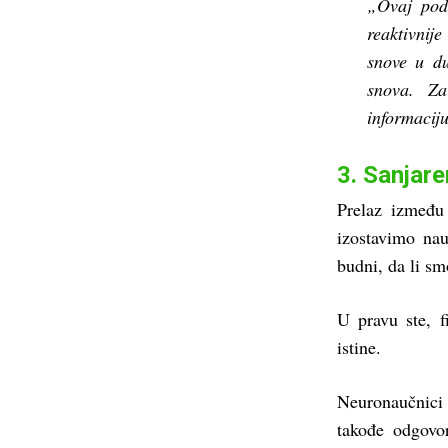
„Ovaj pod
reaktivnij
snove u d
snova. Za
informacij
3. Sanjar
Prelaz između 
izostavimo nau
budni, da li sm
U pravu ste, f
istine.
Neuronaučnici
takođe odgovo