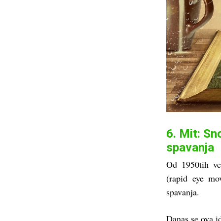
6. Mit: S
spavanja
Od 1950tih v
(rapid eye mo
spavanja.
Danas se ova id