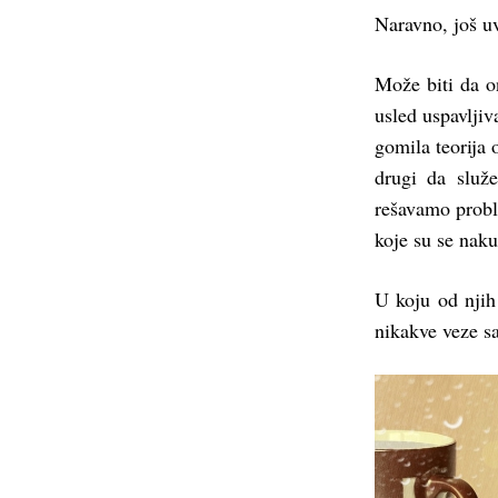
Naravno, još u
Može biti da o
usled uspavljiv
gomila teorija 
drugi da služ
rešavamo probl
koje su se nak
U koju od njih 
nikakve veze sa