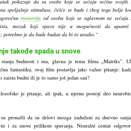
atak pokazuje da su osobe koje se sećaju većine svojih
e na spoljašnje stimuluse, češće se bude i zbog toga bolje ko
ugoročnu
memoriju
od osoba koje se uglavnom ne sećaju s
ista, mozak koji spava nije u mogućnosti da upamti
u; potrebno je da bude budan da bi to uradio.“
enje takođe spada u snove
stanja budnosti i sna, glavna je tema filma „Matriks”. U
čnu fantastiku, ovaj film postavlja jako važno pitanje: ka
o zaista budni ili je to samo još jedan san?
ilozofsko je pitanje, ali ipak, u njemu postoji deo neurobi
 su pronašli da su delovi mozga zaduženi za dnevno sanja
rni i za snove prilikom spavanja. Neuralni centar odgovo