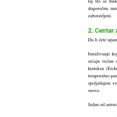
taj što se bu
dugoročnu mem
zaboravljeni.
2. Centar 
Da li ćete upamt
Istraživanje k
sećaju većine 
korteksu (Eich
temporalno-pa
spoljašnjem s
snova.
Jedan od autora