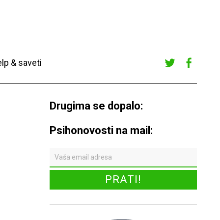
lp & saveti
Twitte
Faceb
r
ook
Drugima se dopalo:
Psihonovosti na mail: