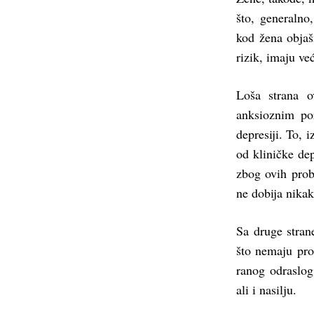
što, generalno
kod žena objaš
rizik, imaju ve
Loša strana o
anksioznim po
depresiji. To, 
od kliničke de
zbog ovih prob
ne dobija nika
Sa druge stran
što nemaju pro
ranog odraslog
ali i nasilju.