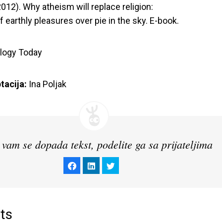
2012). Why atheism will replace religion:

 earthly pleasures over pie in the sky. E-book.
tacija:
 Ina Poljak
vam se dopada tekst, podelite ga sa prijateljima
Click
Click
Click
to
to
to
share
share
share
on
on
on
Facebook
LinkedIn
Twitter
(Opens
(Opens
(Opens
in
in
in
new
new
new
window)
window)
window)
ts