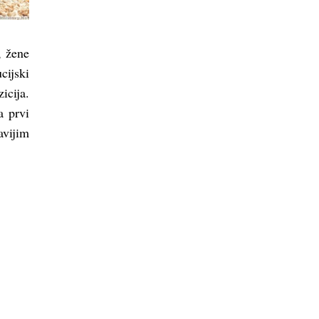
, žene
cijski
icija.
a prvi
vijim