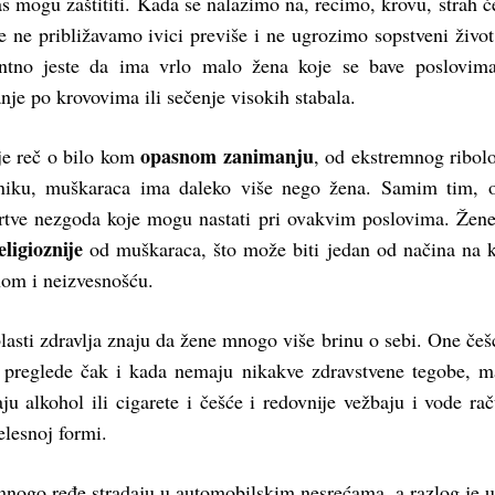
as mogu zaštititi. Kada se nalazimo na, recimo, krovu, strah 
e ne približavamo ivici previše i ne ugrozimo sopstveni živo
santno jeste da ima vrlo malo žena koje se bave poslovim
nje po krovovima ili sečenje visokih stabala.
opasnom zanimanju
je reč o bilo kom
, od ekstremnog ribol
niku, muškaraca ima daleko više nego žena. Samim tim, o
tve nezgoda koje mogu nastati pri ovakvim poslovima. Žene
eligioznije
od muškaraca, što može biti jedan od načina na k
hom i neizvesnošću.
blasti zdravlja znaju da žene mnogo više brinu o sebi. One češ
 preglede čak i kada nemaju nikakve zdravstvene tegobe, m
u alkohol ili cigarete i češće i redovnije vežbaju i vode ra
telesnoj formi.
mnogo ređe stradaju u automobilskim nesrećama, a razlog je 