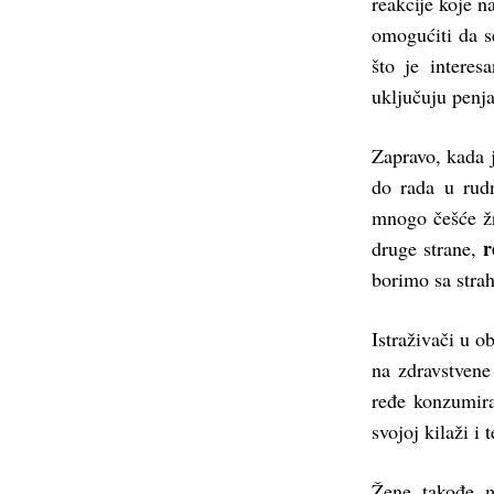
reakcije koje n
omogućiti da s
što je intere
uključuju penja
Zapravo, kada 
do rada u rud
mnogo češće žr
r
druge strane,
borimo sa stra
Istraživači u o
na zdravstvene
ređe konzumiraj
svojoj kilaži i 
Žene, takođe, 