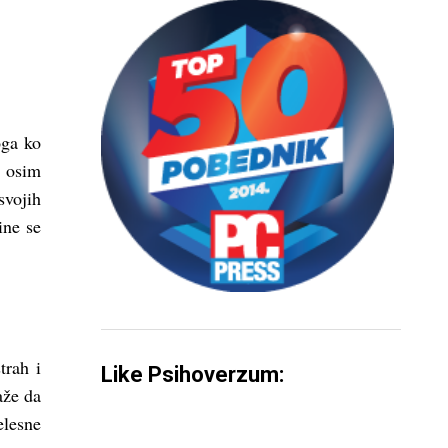
oga ko
, osim
svojih
ine se
trah i
Like Psihoverzum:
aže da
elesne