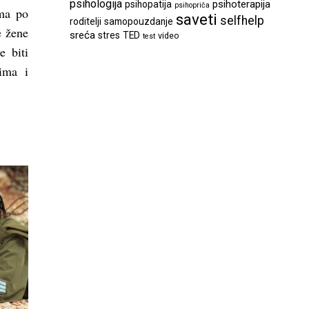
psihologija
psihoterapija
psihopatija
psihopriča
ima po
saveti
selfhelp
roditelji
samopouzdanje
e žene
sreća
stres
TED
video
test
e biti
ima i