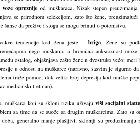
voze opreznije
,
od muškaraca. Nizak stepen preuzimanja 
njava se prirodnom selekcijom, zato što žene, preuzimajući
će šanse da prežive i stoga se mogu brinuti o potomstvu.
briga
vakve tendencije kod žena jeste –
. Žene su podlo
remećajima nego muškarci, a hronična anksioznost može v
između ostalog, objašnjava zašto žene u dvostruko većoj meri 
presije u odnosu na muškarce (naravno, sasvim je sigurno da
lema traže pomoć, dok veliki broj depresija kod muške popu
kav medicinski tretman).
viši socijalni statu
e, muškarci koji su skloni riziku uživaju
blem sa time da se suoče sa drugim muškarcima. Zato su o
 doba, generalno manje plašljivi, skloniji su preduzimanju r