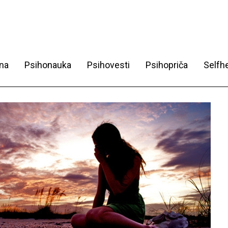
na
Psihonauka
Psihovesti
Psihopriča
Selfhe