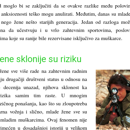
d moglo bi se zaključiti da se ovakve razlike među polov
 i anksioznosti teško mogu anulirati. Međutim, danas su mlad
u nego žene nešto starijih generacija. Jedan od razloga mož
ena da učestvuju i u vrlo zahtevnim sportovima, poslov
ima koje su ranije bile rezervisane isključivo za muškarce.
ne sklonije su riziku
žene sve više rade na zahtevnim radnim
ju drugačiji društveni status u odnosu na
o decenija unazad, njihova sklonost ka
 rizika samim tim raste. U mnogim
izičnog ponašanja, kao što su zloupotreba
rna vožnja i slično, mlade žene sve su
e mladim muškarcima. Ovaj fenomen nije
imećen u dosadašnjoj istoriji u velikom