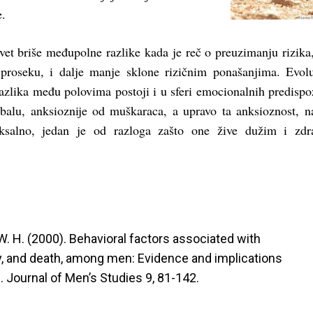
e.
vet briše međupolne razlike kada je reč o preuzimanju rizika
proseku, i dalje manje sklone rizičnim ponašanjima. Evolu
zlika među polovima postoji i u sferi emocionalnih predispoz
balu, anksioznije od muškaraca, a upravo ta anksioznost, n
ksalno, jedan je od razloga zašto one žive dužim i zdra
W. H. (2000). Behavioral factors associated with

y, and death, among men: Evidence and implications

. Journal of Men’s Studies 9, 81-142.