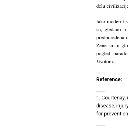
delu civilizacij
Iako moderni s
su, gledano u 
predodređena ra
Žene su, u glo
pogled parado
životom.
Reference:
1. Courtenay, 
disease, injur
for prevention