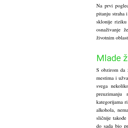
Na prvi pogle
pitanju straha
sklonije rizik
osnaživanje ž
životnim oblast
Mlade že
S obzirom da 
mestima i užva
svega nekolik
preuzimanju
kategorijama r
alkohola, nema
sličnije takođ
do sada bio pr