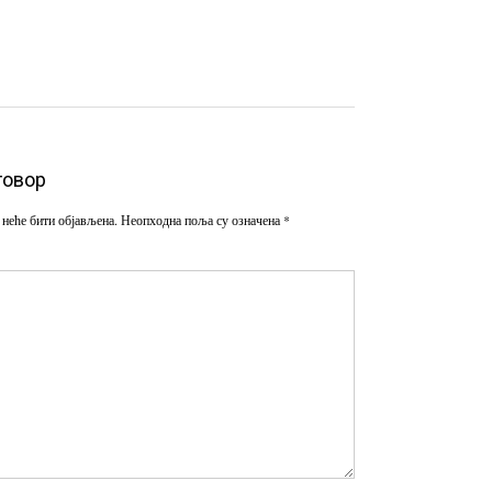
говор
 неће бити објављена.
Неопходна поља су означена
*