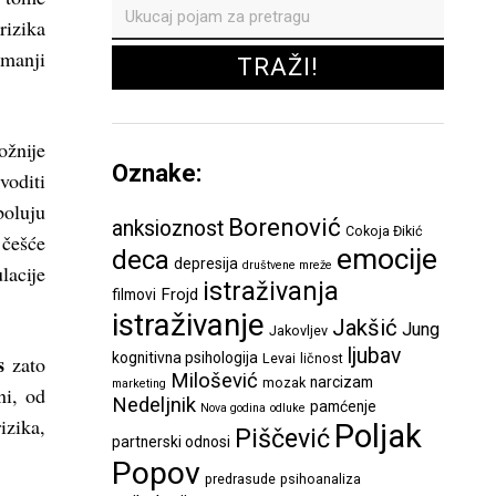
rizika
 manji
žnije
Oznake:
oditi
boluju
Borenović
anksioznost
Cokoja Đikić
 češće
emocije
deca
depresija
društvene mreže
lacije
istraživanja
Frojd
filmovi
istraživanje
Jakšić
Jung
Jakovljev
ljubav
kognitivna psihologija
s
Levai
ličnost
zato
Milošević
narcizam
mozak
marketing
ni, od
Nedeljnik
pamćenje
Nova godina
odluke
izika,
Poljak
Piščević
partnerski odnosi
Popov
predrasude
psihoanaliza