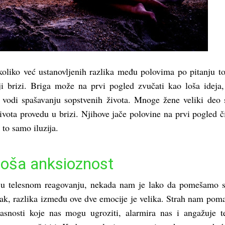
ekoliko već ustanovljenih razlika među polovima po pitanju t
iji brizi. Briga može na prvi pogled zvučati kao loša ideja
 vodi spašavanju sopstvenih života. Mnoge žene veliki deo 
ivota provedu u brizi. Njihove jače polovine na prvi pogled č
 to samo iluzija.
 loša anksioznost
 u telesnom reagovanju, nekada nam je lako da pomešamo s
pak, razlika između ove dve emocije je velika. Strah nam pom
snosti koje nas mogu ugroziti, alarmira nas i angažuje t