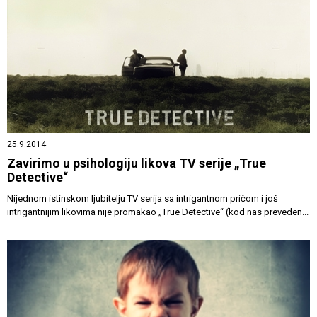
25.9.2014
Zavirimo u psihologiju likova TV serije „True
Detective“
Nijednom istinskom ljubitelju TV serija sa intrigantnom pričom i još
intrigantnijim likovima nije promakao „True Detective“ (kod nas preveden...