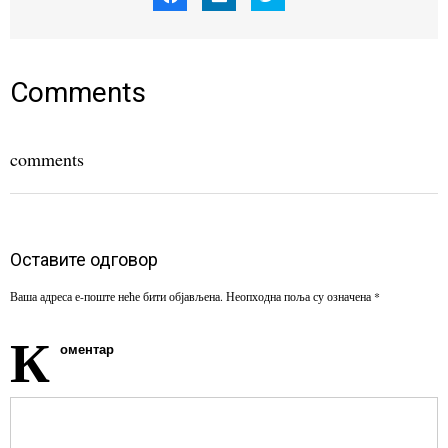
share
share
share
on
on
on
Facebook
LinkedIn
Twitter
(Opens
(Opens
(Opens
in
in
in
new
new
new
window)
window)
window)
Comments
comments
Оставите одговор
Ваша адреса е-поште неће бити објављена.
Неопходна поља су означена
*
К
оментар