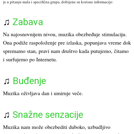
je u pitanju mala i specifična grupa, dobijene su korisne informacije:
♫
Zabava
Na najosnovnijem nivou, muzika obezbeđuje stimulaciju.
Ona podiže raspoloženje pre izlaska, popunjava vreme dok
spremamo stan, pravi nam društvo kada putujemo, čitamo
i surfujemo po Internetu.
♫
Buđenje
Muzika oživljava dan i umiruje veče.
♫
Snažne senzacije
Muzika nam može obezbediti duboko, uzbudljivo