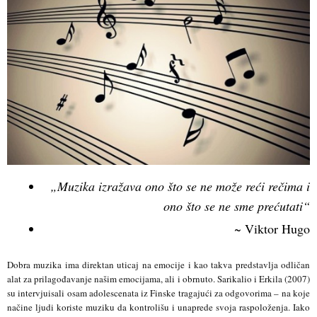
„Muzika izražava ono što se ne može reći rečima i
ono što se ne sme prećutati“
~ Viktor Hugo
Dobra muzika ima direktan uticaj na emocije i kao takva predstavlja odličan
alat za prilagođavanje našim emocijama, ali i obrnuto. Sarikal
io
i Erkila (2007)
su intervjuisali osam adolescenata iz Finske tragajući za odgovorima – na koje
načine ljudi koriste muziku da kontrolišu i unaprede svoja raspoloženja. Iako