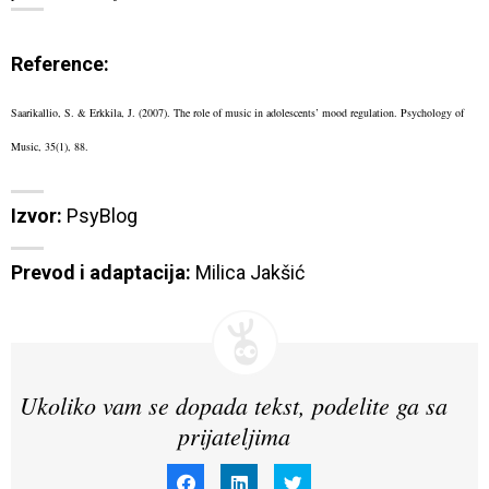
Reference:
Saarikallio, S. & Erkkila, J. (2007). The role of music in adolescents’ mood regulation. Psychology of
Music, 35(1), 88.
Izvor:
Prevod i adaptacija:
 Milica Jakšić
Ukoliko vam se dopada tekst, podelite ga sa
prijateljima
Click
Click
Click
to
to
to