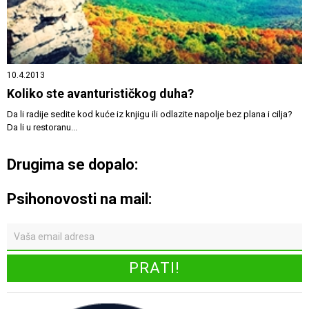
10.4.2013
Koliko ste avanturističkog duha?
Da li radije sedite kod kuće iz knjigu ili odlazite napolje bez plana i cilja?
Da li u restoranu...
Drugima se dopalo:
Psihonovosti na mail: