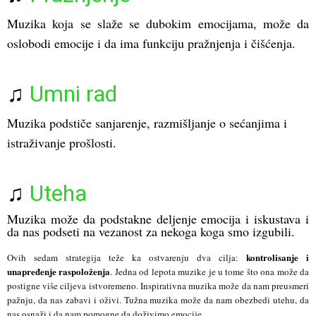
Muzika koja se slaže se dubokim emocijama, može da
oslobodi emocije i da ima funkciju pražnjenja i čišćenja.
♫
Umni rad
Muzika podstiče sanjarenje, razmišljanje o sećanjima i
istraživanje prošlosti.
♫
Uteha
Muzika može da podstakne deljenje emocija i iskustava i
da nas podseti na vezanost za nekoga koga smo izgubili.
kontrolisanje i
Ovih sedam strategija teže ka ostvarenju dva cilja:
unapređenje raspoloženja
. Jedna od lepota muzike je u tome što ona može da
postigne više ciljeva istvoremeno. Inspirativna muzika može da nam preusmeri
pažnju, da nas zabavi i oživi. Tužna muzika može da nam obezbedi utehu, da
nas osnaži i da nam pomogne da doživimo emocije.