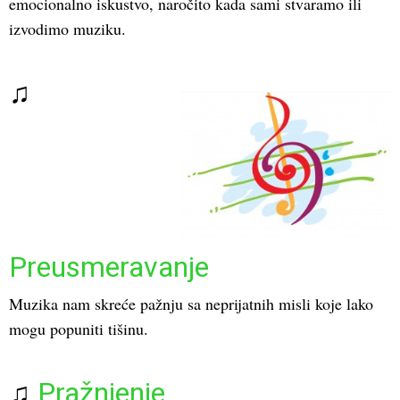
emocionalno iskustvo, naročito kada sami stvaramo ili
izvodimo muziku.
♫
Preusmeravanje
Muzika nam skreće pažnju sa neprijatnih misli koje lako
mogu popuniti tišinu.
♫
Pražnjenje