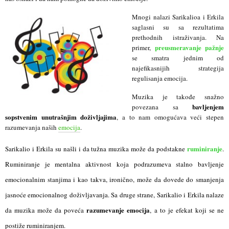
Mnogi nalazi Sarikalioa i Erkila
saglasni su sa rezultatima
prethodnih istraživanja. Na
preusmeravanje pažnje
primer,
se smatra jednim od
najefikasnijih strategija
regulisanja emocija.
Muzika je takođe snažno
bavljenjem
povezana sa
sopstvenim unutrašnjim doživljajima
, a to nam omogućava veći stepen
razumevanja naših
emocija
.
ruminiranje
Sarikalio i Erkila su našli i da tužna muzika može da podstakne
.
Ruminiranje je mentalna aktivnost koja podrazumeva stalno bavljenje
emocionalnim stanjima i kao takva, ironično, može da dovede do smanjenja
jasnoće emocionalnog doživljavanja. Sa druge strane, Sarikalio i Erkila nalaze
razumevanje emocija
da muzika može da poveća
, a to je efekat koji se ne
postiže ruminiranjem.