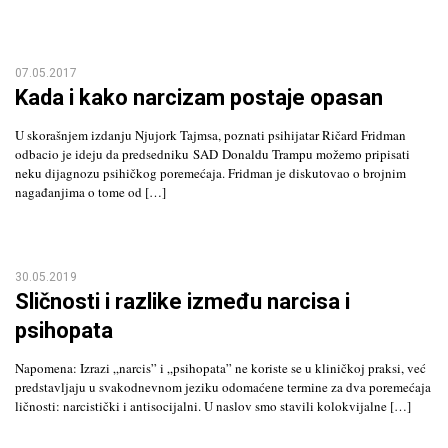
07.05.2017
Kada i kako narcizam postaje opasan
U skorašnjem izdanju Njujork Tajmsa, poznati psihijatar Ričard Fridman
odbacio je ideju da predsedniku SAD Donaldu Trampu možemo pripisati
neku dijagnozu psihičkog poremećaja. Fridman je diskutovao o brojnim
nagađanjima o tome od […]
30.05.2019
Sličnosti i razlike između narcisa i
psihopata
Napomena: Izrazi „narcis” i „psihopata” ne koriste se u kliničkoj praksi, već
predstavljaju u svakodnevnom jeziku odomaćene termine za dva poremećaja
ličnosti: narcistički i antisocijalni. U naslov smo stavili kolokvijalne […]