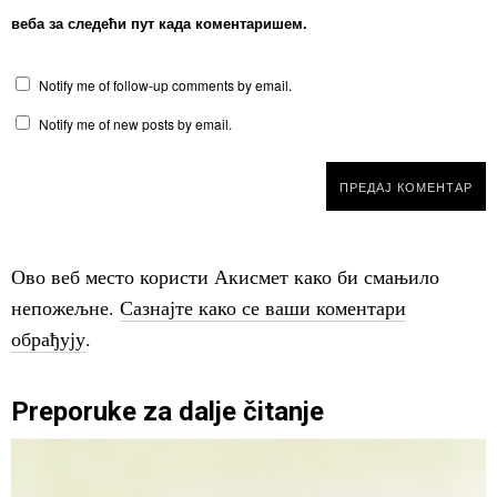
веба за следећи пут када коментаришем.
Notify me of follow-up comments by email.
Notify me of new posts by email.
Ово веб место користи Акисмет како би смањило
непожељне.
Сазнајте како се ваши коментари
обрађују
.
Preporuke za dalje čitanje