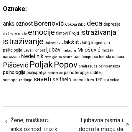
Oznake:
deca
Borenović
anksioznost
depresija
Cokoja Đikić
emocije
istraživanja
Frojd
filmovi
društvene mreže
istraživanje
Jakšić
Jung
kognitivna
Jakovljev
ljubav
Milošević
psihologija
Levai
ličnost
mozak
marketing
Nedeljnik
narcizam
pamćenje
partnerski odnosi
Nova godina
odluke
Poljak
Popov
Piščević
predrasude
psihoanaliza
psihologija
psihoterapija
psihopatija
roditelji
psihopriča
saveti
selfhelp
sreća
samopouzdanje
stres
TED
video
test
Žene, muškarci,
Ljubavna pisma i
anksioznost i rizik
dobrota mogu da