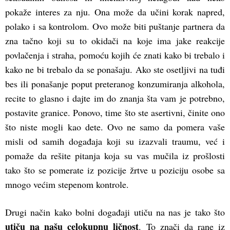
pokaže interes za nju. Ona može da učini korak napred,
polako i sa kontrolom. Ovo može biti puštanje partnera da
zna tačno koji su to okidači na koje ima jake reakcije
povlačenja i straha, pomoću kojih će znati kako bi trebalo i
kako ne bi trebalo da se ponašaju. Ako ste osetljivi na tuđi
bes ili ponašanje poput preteranog konzumiranja alkohola,
recite to glasno i dajte im do znanja šta vam je potrebno,
postavite granice. Ponovo, time što ste asertivni, činite ono
što niste mogli kao dete. Ovo ne samo da pomera vaše
misli od samih događaja koji su izazvali traumu, već i
pomaže da rešite pitanja koja su vas mučila iz prošlosti
tako što se pomerate iz pozicije žrtve u poziciju osobe sa
mnogo većim stepenom kontrole.
Drugi način kako bolni događaji utiču na nas je tako što
utiču na našu celokupnu ličnost
. To znači da rane iz