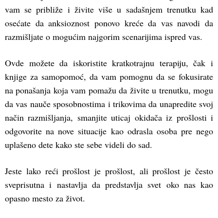
vam se približe i živite više u sadašnjem trenutku kad
osećate da anksioznost ponovo kreće da vas navodi da
razmišljate o mogućim najgorim scenarijima ispred vas.
Ovde možete da iskoristite kratkotrajnu terapiju, čak i
knjige za samopomoć, da vam pomognu da se fokusirate
na ponašanja koja vam pomažu da živite u trenutku, mogu
da vas nauče sposobnostima i trikovima da unapredite svoj
način razmišljanja, smanjite uticaj okidača iz prošlosti i
odgovorite na nove situacije kao odrasla osoba pre nego
uplašeno dete kako ste sebe videli do sad.
Jeste lako reći prošlost je prošlost, ali prošlost je često
sveprisutna i nastavlja da predstavlja svet oko nas kao
opasno mesto za život.