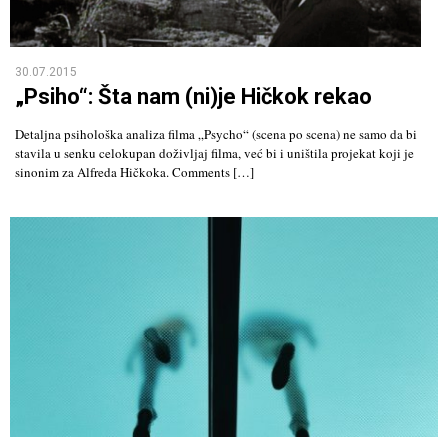
30.07.2015
„Psiho“: Šta nam (ni)je Hičkok rekao
Detaljna psihološka analiza filma „Psycho“ (scena po scena) ne samo da bi
stavila u senku celokupan doživljaj filma, već bi i uništila projekat koji je
sinonim za Alfreda Hičkoka. Comments […]