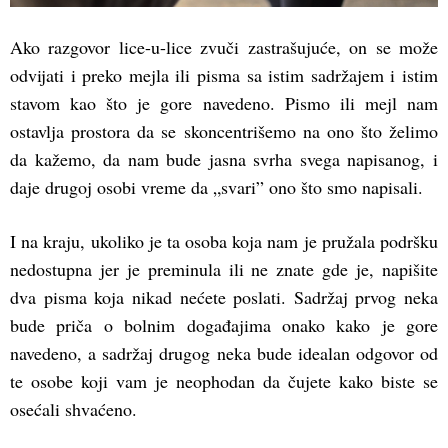
Ako razgovor lice-u-lice zvuči zastrašujuće, on se može
odvijati i preko mejla ili pisma sa istim sadržajem i istim
stavom kao što je gore navedeno. Pismo ili mejl nam
ostavlja prostora da se skoncentrišemo na ono što želimo
da kažemo, da nam bude jasna svrha svega napisanog, i
daje drugoj osobi vreme da „svari” ono što smo napisali.
I na kraju, ukoliko je ta osoba koja nam je pružala podršku
nedostupna jer je preminula ili ne znate gde je, napišite
dva pisma koja nikad nećete poslati. Sadržaj prvog neka
bude priča o bolnim događajima onako kako je gore
navedeno, a sadržaj drugog neka bude idealan odgovor od
te osobe koji vam je neophodan da čujete kako biste se
osećali shvaćeno.