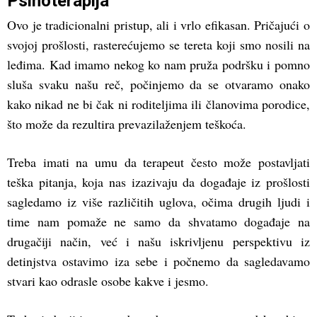
Psihoterapija
Ovo je tradicionalni pristup, ali i vrlo efikasan. Pričajući o
svojoj prošlosti, rasterećujemo se tereta koji smo nosili na
leđima. Kad imamo nekog ko nam pruža podršku i pomno
sluša svaku našu reč, počinjemo da se otvaramo onako
kako nikad ne bi čak ni roditeljima ili članovima porodice,
što može da rezultira prevazilaženjem teškoća.
Treba imati na umu da terapeut često može postavljati
teška pitanja, koja nas izazivaju da događaje iz prošlosti
sagledamo iz više različitih uglova, očima drugih ljudi i
time nam pomaže ne samo da shvatamo događaje na
drugačiji način, već i našu iskrivljenu perspektivu iz
detinjstva ostavimo iza sebe i počnemo da sagledavamo
stvari kao odrasle osobe kakve i jesmo.