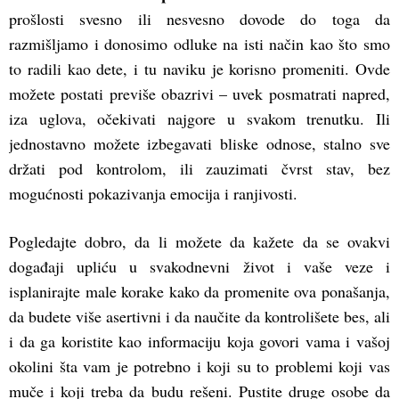
prošlosti svesno ili nesvesno dovode do toga da
razmišljamo i donosimo odluke na isti način kao što smo
to radili kao dete, i tu naviku je korisno promeniti. Ovde
možete postati previše obazrivi – uvek posmatrati napred,
iza uglova, očekivati najgore u svakom trenutku. Ili
jednostavno možete izbegavati bliske odnose, stalno sve
držati pod kontrolom, ili zauzimati čvrst stav, bez
mogućnosti pokazivanja emocija i ranjivosti.
Pogledajte dobro, da li možete da kažete da se ovakvi
događaji upliću u svakodnevni život i vaše veze i
isplanirajte male korake kako da promenite ova ponašanja,
da budete više asertivni i da naučite da kontrolišete bes, ali
i da ga koristite kao informaciju koja govori vama i vašoj
okolini šta vam je potrebno i koji su to problemi koji vas
muče i koji treba da budu rešeni. Pustite druge osobe da