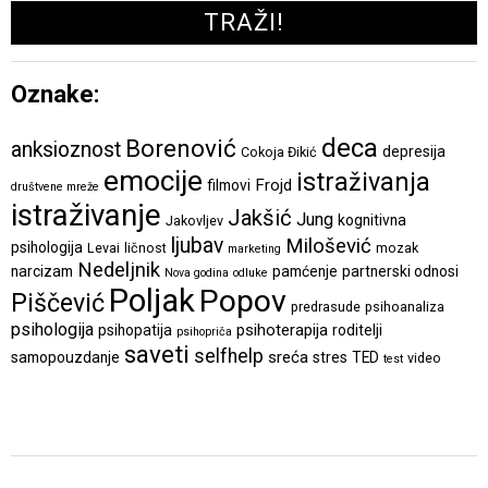
Oznake:
deca
Borenović
anksioznost
depresija
Cokoja Đikić
emocije
istraživanja
Frojd
filmovi
društvene mreže
istraživanje
Jakšić
Jung
kognitivna
Jakovljev
ljubav
Milošević
psihologija
Levai
ličnost
mozak
marketing
Nedeljnik
narcizam
pamćenje
partnerski odnosi
Nova godina
odluke
Poljak
Popov
Piščević
predrasude
psihoanaliza
psihologija
psihoterapija
psihopatija
roditelji
psihopriča
saveti
selfhelp
sreća
samopouzdanje
stres
TED
video
test