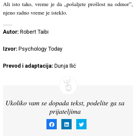
Ali isto tako, vreme je da „pošaljete prošlost na odmor”,
njeno radno vreme je isteklo.
Autor: 
Robert Taibi

Izvor: 
Psychology Today
Prevod i adaptacija: 
Dunja Ilić
Ukoliko vam se dopada tekst, podelite ga sa
prijateljima
Click
Click
Click
to
to
to
share
share
share
on
on
on
Facebook
LinkedIn
Twitter