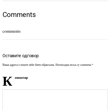
(Opens
(Opens
(Opens
in
in
in
new
new
new
window)
window)
window)
Comments
comments
Оставите одговор
Ваша адреса е-поште неће бити објављена.
Неопходна поља су означена
*
К
оментар