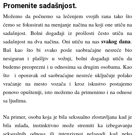
Promenite sadašnjost.
Možemo da počnemo sa lečenjem svojih rana tako što
ćemo se fokusirati na menjanje načina na koji one utiču na
sadašnjost. Bolni događaji iz prošlosti često utiču na
svakog dana
sadašnjost na dva načina. Oni utiču na nas
.
Baš kao što bi svako posle saobraćajne nesreće bio
nesiguran i plašljiv u vožnji, bolni događaji utiču da
budemo preoprezni i u odnosima sa drugim osobama. Kao
što i oporavak od saobraćajne nesreće uključuje polako
vraćanje na mesto vozača i kroz iskustvo postajemo
ponovo opušteniji, isto možemo da primenimo i na odnose
sa ljudima.
Na primer, osoba koja je bila seksualno zlostavljana kad je
bila mlađa, instinktivno može stremiti ka izbegavanju
seksualnih odnosa ili intenzivnoj nelagodi kad neko