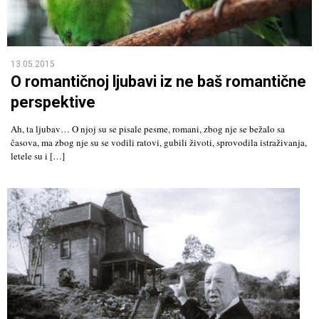
13.05.2015
O romantičnoj ljubavi iz ne baš romantične
perspektive
Ah, ta ljubav… O njoj su se pisale pesme, romani, zbog nje se bežalo sa
časova, ma zbog nje su se vodili ratovi, gubili životi, sprovodila istraživanja,
letele su i […]