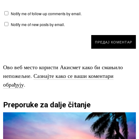
Notify me of follow-up comments by email.
Notify me of new posts by email.
Ово веб место користи Акисмет како би смањило
непожељне.
Сазнајте како се ваши коментари
обрађују
.
Preporuke za dalje čitanje