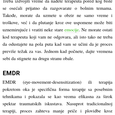
Treba izdvojiti vreme da nađete terapeuta pored kog biste
se osećali prijatno da razgovarate o bolnim temama.
Takođe, morate da uzmete u obzir ne samo vreme i
troškove, već i da plutanje kroz ove uspomene može biti
uznemirujuće i vratiti neke stare
emocije
. Ne morate ostati
kod terapeuta koji vam ne odgovara, ali isto tako ne treba
da odustajete na pola puta kad vam se učini da je proces
previše težak za vas. Jednom kad počnete, dajte vremena
sebi da stignete na drugu stranu obale.
EMDR
EMDR (eye-movement-desensitization) ili terapija
pokretom oka je specifična forma terapije sa posebnim
tehnikama i pokazala se kao veoma efikasna za širok
spektar traumatskih iskustava. Nasuprot tradicionalnoj
terapiji, proces zahteva manje priče i plovidbe kroz