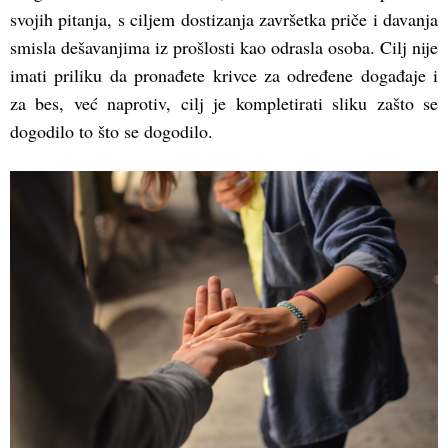
svojih pitanja, s ciljem dostizanja završetka priče i davanja
smisla dešavanjima iz prošlosti kao odrasla osoba. Cilj nije
imati priliku da pronađete krivce za određene događaje i
za bes, već naprotiv, cilj je kompletirati sliku zašto se
dogodilo to što se dogodilo.