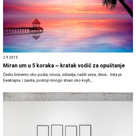
2.9.2013
Miran um u 5 koraka ~ kratak vodič za opuštanje
Često brinemo oko posla, novca, zdravlja, naših veza, dece… lista je
beskrajna. I zaista, postoji mnogo stvari oko kojih,...