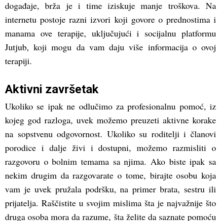
događaje, brža je i time iziskuje manje troškova. Na
internetu postoje razni izvori koji govore o prednostima i
manama ove terapije, uključujući i socijalnu platformu
Jutjub, koji mogu da vam daju više informacija o ovoj
terapiji.
Aktivni završetak
Ukoliko se ipak ne odlučimo za profesionalnu pomoć, iz
kojeg god razloga, uvek možemo preuzeti aktivne korake
na sopstvenu odgovornost. Ukoliko su roditelji i članovi
porodice i dalje živi i dostupni, možemo razmisliti o
razgovoru o bolnim temama sa njima. Ako biste ipak sa
nekim drugim da razgovarate o tome, birajte osobu koja
vam je uvek pružala podršku, na primer brata, sestru ili
prijatelja. Raščistite u svojim mislima šta je najvažnije što
druga osoba mora da razume, šta želite da saznate pomoću