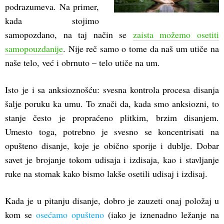
podrazumeva. Na primer,
kada stojimo
samopozdano, na taj način se
zaista možemo osetiti
samopouzdanije
. Nije reč samo o tome da naš um utiče na
naše telo, već i obrnuto – telo utiče na um.
Isto je i sa anksioznošću: svesna kontrola procesa disanja
šalje poruku ka umu. To znači da, kada smo anksiozni, to
stanje često je propraćeno plitkim, brzim disanjem.
Umesto toga, potrebno je svesno se koncentrisati na
opušteno disanje, koje je obično sporije i dublje. Dobar
savet je brojanje tokom udisaja i izdisaja, kao i stavljanje
ruke na stomak kako bismo lakše osetili udisaj i izdisaj.
Kada je u pitanju disanje, dobro je zauzeti onaj položaj u
kom se
osećamo opušteno
(iako je iznenadno ležanje na