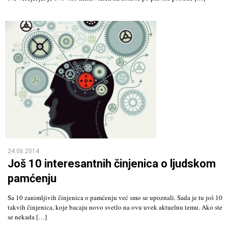
24.06.2014
Još 10 interesantnih činjenica o ljudskom
pamćenju
Sa 10 zanimljivih činjenica o pamćenju već smo se upoznali. Sada je tu još 10
takvih činjenica, koje bacaju novo svetlo na ovu uvek aktuelnu temu. Ako ste
se nekada […]