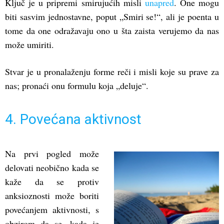
Ključ je u pripremi smirujućih misli
unapred
. One mogu
biti sasvim jednostavne, poput „Smiri se!“, ali je poenta u
tome da one odražavaju ono u šta zaista verujemo da nas
može umiriti.
Stvar je u pronalaženju forme reči i misli koje su prave za
nas; pronaći onu formulu koja „deluje“.
4. Povećana aktivnost
Na prvi pogled može
delovati neobično kada se
kaže da se protiv
anksioznosti može boriti
povećanjem aktivnosti, s
obzirom da se, kada je