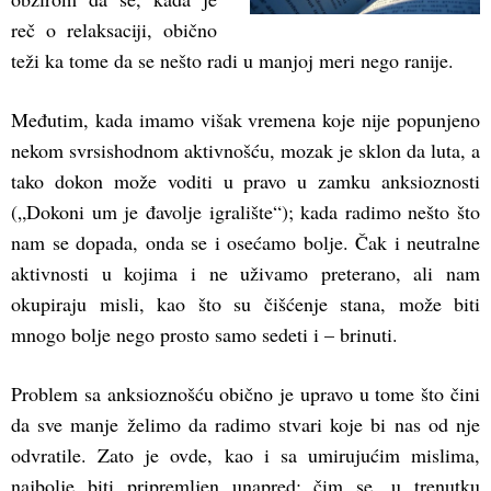
reč o relaksaciji, obično
teži ka tome da se nešto radi u manjoj meri nego ranije.
Međutim, kada imamo višak vremena koje nije popunjeno
nekom svrsishodnom aktivnošću, mozak je sklon da luta, a
tako dokon može voditi u pravo u zamku anksioznosti
(„Dokoni um je đavolje igralište“); kada radimo nešto što
nam se dopada, onda se i osećamo bolje. Čak i neutralne
aktivnosti u kojima i ne uživamo preterano, ali nam
okupiraju misli, kao što su čišćenje stana, može biti
mnogo bolje nego prosto samo sedeti i – brinuti.
Problem sa anksioznošću obično je upravo u tome što čini
da sve manje želimo da radimo stvari koje bi nas od nje
odvratile. Zato je ovde, kao i sa umirujućim mislima,
najbolje biti pripremljen unapred: čim se, u trenutku