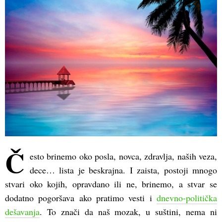
Č
esto brinemo oko posla, novca, zdravlja, naših veza,
dece… lista je beskrajna. I zaista, postoji mnogo
stvari oko kojih, opravdano ili ne, brinemo, a stvar se
dodatno pogoršava ako pratimo vesti i
dnevno-politička
dešavanja
. To znači da naš mozak, u suštini, nema ni