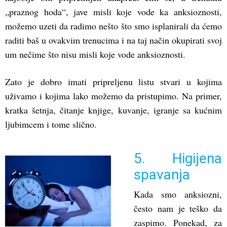
„praznog hoda“, jave misli koje vode ka anksioznosti,
možemo uzeti da radimo nešto što smo isplanirali da ćemo
raditi baš u ovakvim trenucima i na taj način okupirati svoj
um nečime što nisu misli koje vode anksioznosti.
Zato je dobro imati pripreljenu listu stvari u kojima
uživamo i kojima lako možemo da pristupimo. Na primer,
kratka šetnja, čitanje knjige, kuvanje, igranje sa kućnim
ljubimcem i tome slično.
5. Higijena
spavanja
Kada smo anksiozni,
često nam je teško da
zaspimo. Ponekad, za