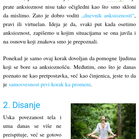
prate anksioznost nisu tako očigledni kao što smo skloni
da mislimo. Zato je dobro voditi
„dnevnik anksioznosti“
,
pravi ili virtuelan. Ideja je da, svaki put kada osetimo
anksioznost, zapišemo u kojim situacijama se ona javila i
na osnovu koji znakova smo je prepoznali.
Ponekad je samo ovaj korak dovoljan da pomogne ljudima
koji se bore sa anksioznošću. Međutim, ono što je danas
poznato ne kao pretpostavka, već kao činjenica, jeste to da
je
samosvesnost prvi korak ka promeni
.
2. Disanje
Uska povezanost tela i
uma danas se više ne
preispituje, već se gotovo