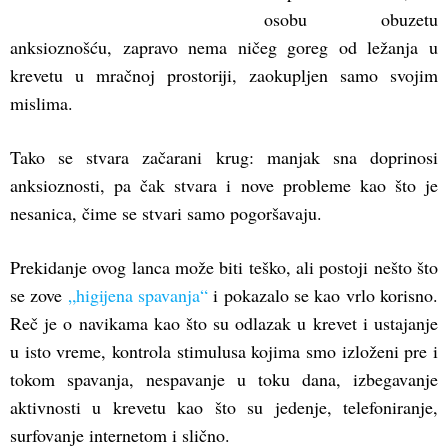
osobu obuzetu
anksioznošću, zapravo nema ničeg goreg od ležanja u
krevetu u mračnoj prostoriji, zaokupljen samo svojim
mislima.
Tako se stvara začarani krug: manjak sna doprinosi
anksioznosti, pa čak stvara i nove probleme kao što je
nesanica, čime se stvari samo pogoršavaju.
Prekidanje ovog lanca može biti teško, ali postoji nešto što
se zove
„higijena spavanja“
i pokazalo se kao vrlo korisno.
Reč je o navikama kao što su odlazak u krevet i ustajanje
u isto vreme, kontrola stimulusa kojima smo izloženi pre i
tokom spavanja, nespavanje u toku dana, izbegavanje
aktivnosti u krevetu kao što su jedenje, telefoniranje,
surfovanje internetom i slično.