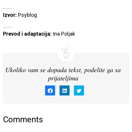
Izvor:
Psyblog
Prevod i adaptacija:
 Ina Poljak
Ukoliko vam se dopada tekst, podelite ga sa
prijateljima
Click
Click
Click
to
to
to
share
share
share
on
on
on
Facebook
LinkedIn
Twitter
(Opens
(Opens
(Opens
in
in
in
new
new
new
window)
window)
window)
Comments