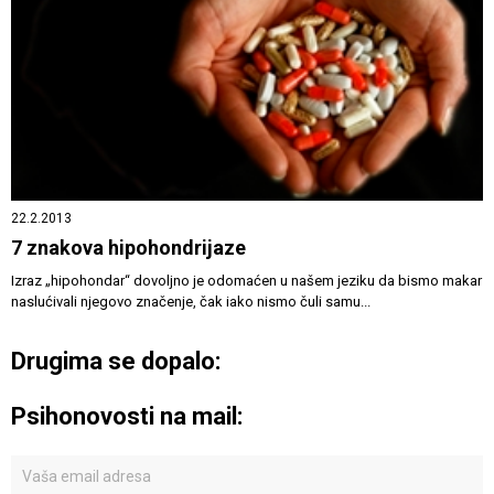
22.2.2013
7 znakova hipohondrijaze
Izraz „hipohondar“ dovoljno je odomaćen u našem jeziku da bismo makar
naslućivali njegovo značenje, čak iako nismo čuli samu...
Drugima se dopalo:
Psihonovosti na mail: