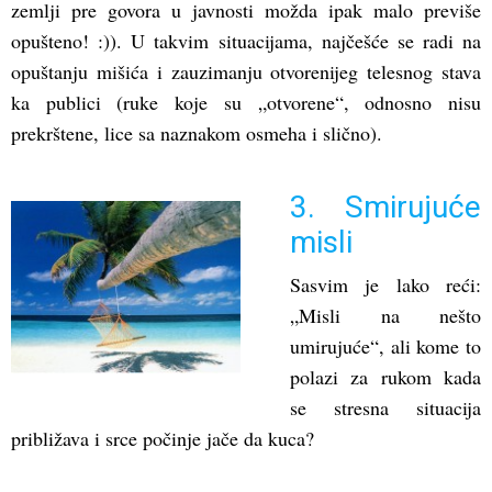
zemlji pre govora u javnosti možda ipak malo previše
opušteno! :)). U takvim situacijama, najčešće se radi na
opuštanju mišića i zauzimanju otvorenijeg telesnog stava
ka publici (ruke koje su „otvorene“, odnosno nisu
prekrštene, lice sa naznakom osmeha i slično).
3. Smirujuće
misli
Sasvim je lako reći:
„Misli na nešto
umirujuće“, ali kome to
polazi za rukom kada
se stresna situacija
približava i srce počinje jače da kuca?