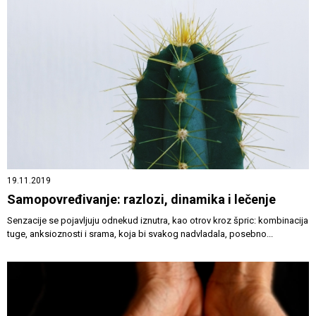
19.11.2019
Samopovređivanje: razlozi, dinamika i lečenje
Senzacije se pojavljuju odnekud iznutra, kao otrov kroz špric: kombinacija
tuge, anksioznosti i srama, koja bi svakog nadvladala, posebno...