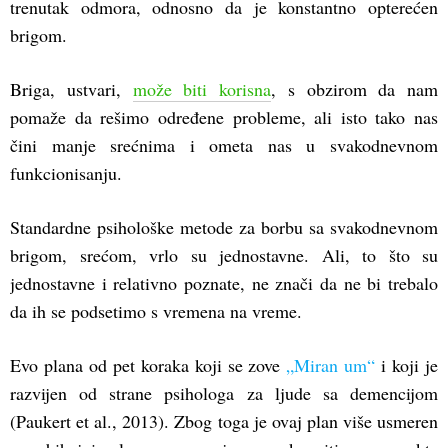
trenutak odmora, odnosno da je konstantno opterećen
brigom.
Briga, ustvari,
može biti korisna
, s obzirom da nam
pomaže da rešimo određene probleme, ali isto tako nas
čini manje srećnima i ometa nas u svakodnevnom
funkcionisanju.
Standardne psihološke metode za borbu sa svakodnevnom
brigom, srećom, vrlo su jednostavne. Ali, to što su
jednostavne i relativno poznate, ne znači da ne bi trebalo
da ih se podsetimo s vremena na vreme.
Evo plana od pet koraka koji se zove
„Miran um“
i koji je
razvijen od strane psihologa za ljude sa demencijom
(Paukert et al., 2013). Zbog toga je ovaj plan više usmeren