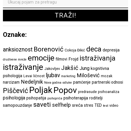
Oznake:
deca
Borenović
anksioznost
depresija
Cokoja Đikić
emocije
istraživanja
Frojd
filmovi
društvene mreže
istraživanje
Jakšić
Jung
kognitivna
Jakovljev
ljubav
Milošević
psihologija
Levai
ličnost
mozak
marketing
Nedeljnik
narcizam
pamćenje
partnerski odnosi
Nova godina
odluke
Poljak
Popov
Piščević
predrasude
psihoanaliza
psihologija
psihoterapija
psihopatija
roditelji
psihopriča
saveti
selfhelp
sreća
samopouzdanje
stres
TED
video
test