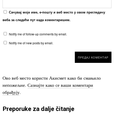
Сачувај моје име, е-пошту и веб место у овом прегледачу
веба за следећи пут када коментаришем.
Notify me of follow-up comments by email.
Notify me of new posts by email.
Ово веб место користи Акисмет како би смањило
непожељне.
Сазнајте како се ваши коментари
обрађују
.
Preporuke za dalje čitanje