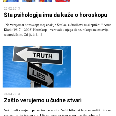
25.02.2013
Šta psihologija ima da kaže o horoskopu
„Ne verujem u horoskop; moj znak je Strelac, a Strelčevi su skeptični.“ Artur
Klark (1917 – 2008) Horoskop – verovali u njega ili ne, nikoga ne ostavlja
ravnodušnim. Od ljudi […]
04.04.2013
Zašto verujemo u čudne stvari
Neki ljudi veruju… pa, recimo, u svašta. Ne bi bilo baš lepo navoditi u šta se
sve veruje, jer je ovo vrlo klizav teren na kom se po pravilu pobude […]