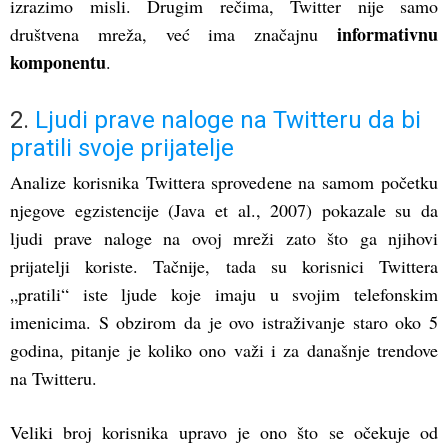
izrazimo misli. Drugim rečima, Twitter nije samo
informativnu
društvena mreža, već ima značajnu
komponentu
.
2.
Ljudi prave naloge na Twitteru da bi
pratili svoje prijatelje
Analize korisnika Twittera sprovedene na samom početku
njegove egzistencije (Java et al., 2007) pokazale su da
ljudi prave naloge na ovoj mreži zato što ga njihovi
prijatelji koriste. Tačnije, tada su korisnici Twittera
„pratili“ iste ljude koje imaju u svojim telefonskim
imenicima. S obzirom da je ovo istraživanje staro oko 5
godina, pitanje je koliko ono važi i za današnje trendove
na Twitteru.
Veliki broj korisnika upravo je ono što se očekuje od