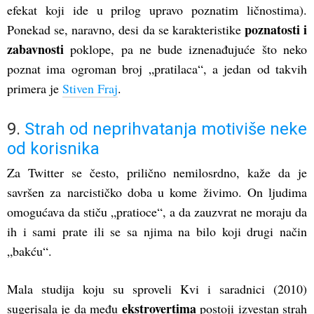
efekat koji ide u prilog upravo poznatim ličnostima).
poznatosti i
Ponekad se, naravno, desi da se karakteristike
zabavnosti
poklope, pa ne bude iznenađujuće što neko
poznat ima ogroman broj „pratilaca“, a jedan od takvih
primera je
Stiven Fraj
.
9.
Strah od neprihvatanja motiviše neke
od korisnika
Za Twitter se često, prilično nemilosrdno, kaže da je
savršen za narcističko doba u kome živimo. On ljudima
omogućava da stiču „pratioce“, a da zauzvrat ne moraju da
ih i sami prate ili se sa njima na bilo koji drugi način
„bakću“.
Mala studija koju su sproveli Kvi i saradnici (2010)
ekstrovertima
sugerisala je da među
postoji izvestan strah