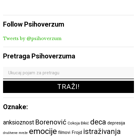
Follow Psihoverzum
Tweets by @psihoverzum
Pretraga Psihoverzuma
Oznake:
deca
Borenović
anksioznost
depresija
Cokoja Đikić
emocije
istraživanja
Frojd
filmovi
društvene mreže