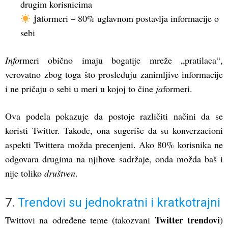
drugim korisnicima
ja
f
ormeri – 80% uglavnom postavlja informacije o
sebi
Info
rmeri obično imaju bogatije mreže „pratilaca“,
verovatno zbog toga što prosleđuju zanimljive informacije
i ne pričaju o sebi u meri u kojoj to čine
ja
formeri.
Ova podela pokazuje da postoje različiti načini da se
koristi Twitter. Takođe, ona sugeriše da su konverzacioni
aspekti Twittera možda precenjeni. Ako 80% korisnika ne
odgovara drugima na njihove sadržaje, onda možda baš i
nije toliko
društven
.
7.
Trendovi su jednokratni i kratkotrajni
Twitter trendovi
Twittovi na određene teme (takozvani
)