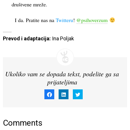
društvene mreže.
I da. Pratite nas na
Twitteru
!
@psihoverzum
Prevod i adaptacija:
 Ina Poljak
Ukoliko vam se dopada tekst, podelite ga sa
prijateljima
Click
Click
Click
to
to
to
share
share
share
on
on
on
Facebook
LinkedIn
Twitter
(Opens
(Opens
(Opens
in
in
in
new
new
new
window)
window)
window)
Comments