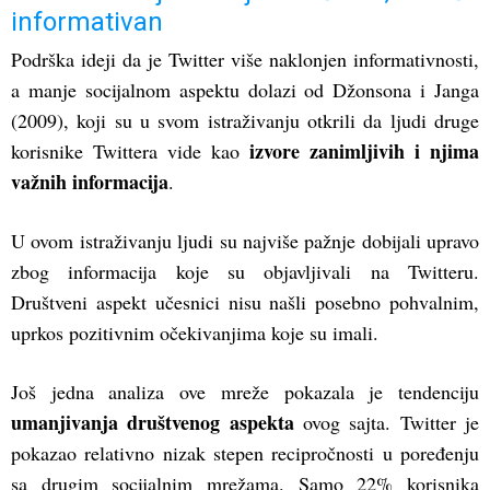
informativan
Podrška ideji da je Twitter više naklonjen informativnosti,
a manje socijalnom aspektu dolazi od Džonsona i Janga
(2009), koji su u svom istraživanju otkrili da ljudi druge
izvore zanimljivih i njima
korisnike Twittera vide kao
važnih informacija
.
U ovom istraživanju ljudi su najviše pažnje dobijali upravo
zbog informacija koje su objavljivali na Twitteru.
Društveni aspekt učesnici nisu našli posebno pohvalnim,
uprkos pozitivnim očekivanjima koje su imali.
Još jedna analiza ove mreže pokazala je tendenciju
umanjivanja društvenog aspekta
ovog sajta. Twitter je
pokazao relativno nizak stepen recipročnosti u poređenju
sa drugim socijalnim mrežama. Samo 22% korisnika