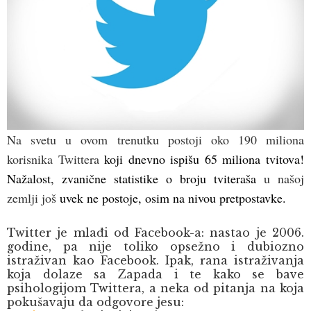
Na svetu u ovom trenutku postoji oko 190 miliona
korisnika Twittera
koji dnevno ispišu 65 miliona tvitova!
Nažalost, zvanične statistike o broju tviteraša
u našoj
zemlji još
uvek ne postoje, osim na nivou pretpostavke.
Twitter je mlađi od Facebook-a: nastao je 2006.
godine, pa nije toliko opsežno i dubiozno
istraživan kao Facebook. Ipak, rana istraživanja
koja dolaze sa Zapada i te kako se bave
psihologijom Twittera, a neka od pitanja na koja
pokušavaju da odgovore jesu: