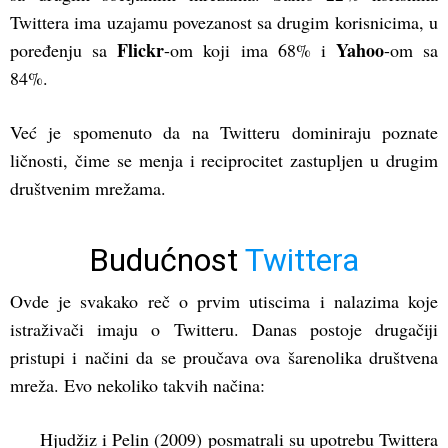
Twittera ima uzajamu povezanost sa drugim korisnicima, u
Flickr
Yahoo
poređenju sa
-om koji ima 68% i
-om sa
84%.
Već je spomenuto da na Twitteru dominiraju poznate
ličnosti, čime se menja i reciprocitet zastupljen u drugim
društvenim mrežama.
Budućnost
Twittera
Ovde je svakako reč o prvim utiscima i nalazima koje
istraživači imaju o Twitteru. Danas postoje drugačiji
pristupi i načini da se proučava ova šarenolika društvena
mreža. Evo nekoliko takvih načina:
Hjudžiz i Pelin (2009) posmatrali su upotrebu Twittera