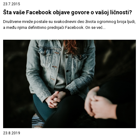
23.7.2015
Šta vaše Facebook objave govore o vašoj ličnosti?
Društvene mreže postale su svakodnevni deo života ogromnog broja ljudi,
a među njima definitivno prednjači Facebook. On se već...
23.8.2019