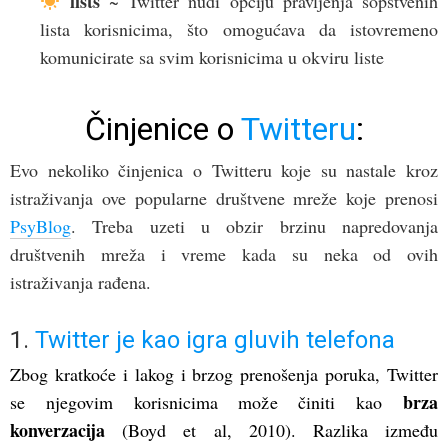
lists
~ Twitter nudi opciju pravljenja sopstvenih
lista korisnicima, što omogućava da istovremeno
komunicirate sa svim korisnicima u okviru liste
Činjenice o
Twitteru
:
Evo nekoliko činjenica o Twitteru koje su nastale kroz
istraživanja ove popularne društvene mreže koje prenosi
PsyBlog
. Treba uzeti u obzir brzinu napredovanja
društvenih mreža i vreme kada su neka od ovih
istraživanja rađena.
1.
Twitter je kao igra gluvih telefona
Zbog kratkoće i lakog i brzog prenošenja poruka, Twitter
brza
se njegovim korisnicima može činiti kao
konverzacija
(Boyd et al, 2010). Razlika između