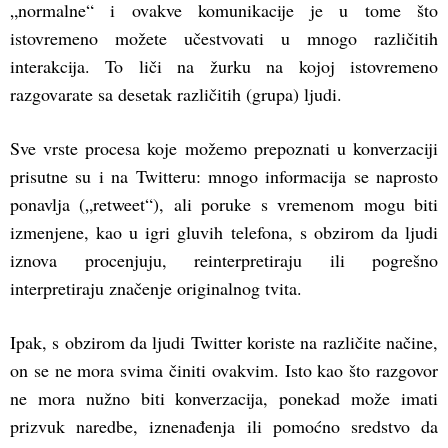
„normalne“ i ovakve komunikacije je u tome što
istovremeno možete učestvovati u mnogo različitih
interakcija. To liči na žurku na kojoj istovremeno
razgovarate sa desetak različitih (grupa) ljudi.
Sve vrste procesa koje možemo prepoznati u konverzaciji
prisutne su i na Twitteru: mnogo informacija se naprosto
ponavlja („retweet“), ali poruke s vremenom mogu biti
izmenjene, kao u igri gluvih telefona, s obzirom da ljudi
iznova procenjuju, reinterpretiraju ili pogrešno
interpretiraju značenje originalnog tvita.
Ipak, s obzirom da ljudi Twitter koriste na različite načine,
on se ne mora svima činiti ovakvim. Isto kao što razgovor
ne mora nužno biti konverzacija, ponekad može imati
prizvuk naredbe, iznenađenja ili pomoćno sredstvo da