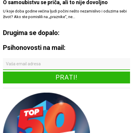
O samoubistvu se priča, ali to nije dovoljno
U koje doba godine većina ljudi počini nešto nezamislivo i oduzima sebi
život? Ako ste pomislili na „praznike“, ne...
Drugima se dopalo:
Psihonovosti na mail: