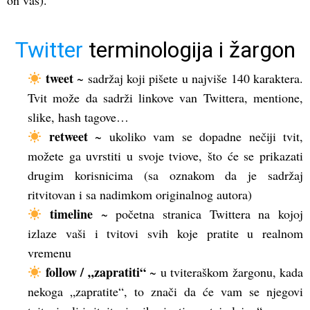
on vas).
Twitter
terminologija i žargon
tweet
~ sadržaj koji pišete u najviše 140 karaktera.
Tvit može da sadrži linkove van Twittera, mentione,
slike, hash tagove…
retweet
~ ukoliko vam se dopadne nečiji tvit,
možete ga uvrstiti u svoje tviove, što će se prikazati
drugim korisnicima (sa oznakom da je sadržaj
ritvitovan i sa nadimkom originalnog autora)
timeline
~ početna stranica Twittera na kojoj
izlaze vaši i tvitovi svih koje pratite u realnom
vremenu
follow / „zapratiti“
~ u tviteraškom žargonu, kada
nekoga „zapratite“, to znači da će vam se njegovi