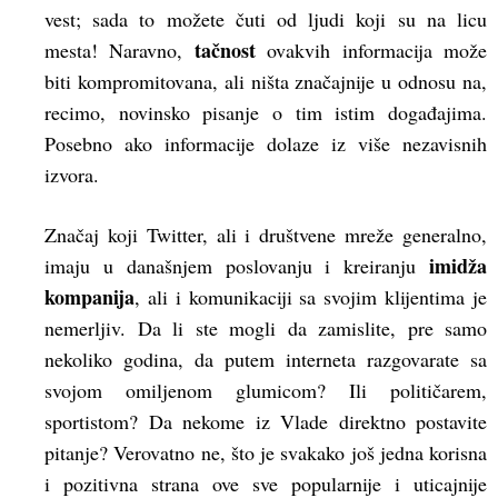
vest; sada to možete čuti od ljudi koji su na licu
tačnost
mesta! Naravno,
ovakvih informacija može
biti kompromitovana, ali ništa značajnije u odnosu na,
recimo, novinsko pisanje o tim istim događajima.
Posebno ako informacije dolaze iz više nezavisnih
izvora.
Značaj koji Twitter, ali i društvene mreže generalno,
imidža
imaju u današnjem poslovanju i kreiranju
kompanija
, ali i komunikaciji sa svojim klijentima je
nemerljiv. Da li ste mogli da zamislite, pre samo
nekoliko godina, da putem interneta razgovarate sa
svojom omiljenom glumicom? Ili političarem,
sportistom? Da nekome iz Vlade direktno postavite
pitanje? Verovatno ne, što je svakako još jedna korisna
i pozitivna strana ove sve popularnije i uticajnije