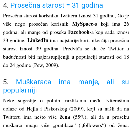
4.
Prosečna starost = 31 godina
Prosečna starost korisnika Twittera iznosi 31 godinu, što je
MySpace
više nego prosečan korisnik
-a koji ima 26
Facebook
godina, ali manje od proseka
-a koji sada iznosi
LinkedIn
33 godine.
ima najstarije korisnike čija prosečna
starost iznosi 39 godina. Predviđa se da će Twitter u
budućnosti biti najzastupljeniji u populaciji starosti od 18
do 24 godine (Pew, 2009).
5.
Muškaraca ima manje, ali su
popularniji
Neke sugestije o polnim razlikama među tviterašima
dolaze od Hejla i Piskorskog (2009), koji su našli da na
žena
Twitteru ima nešto više
(55%), ali da u proseku
muškarci imaju više „pratilaca“ („followers“) od žena.