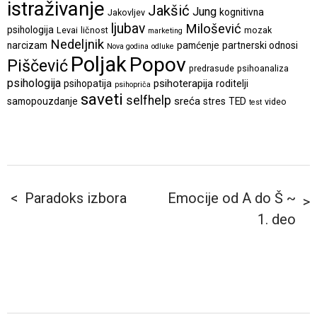
istraživanje
Jakšić
Jung
kognitivna
Jakovljev
ljubav
Milošević
psihologija
Levai
ličnost
mozak
marketing
Nedeljnik
narcizam
pamćenje
partnerski odnosi
Nova godina
odluke
Poljak
Popov
Piščević
predrasude
psihoanaliza
psihologija
psihoterapija
psihopatija
roditelji
psihopriča
saveti
selfhelp
sreća
samopouzdanje
stres
TED
video
test
Paradoks izbora
Emocije od A do Š ~
1. deo