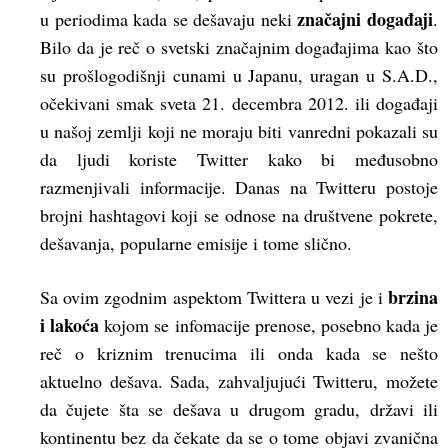
značajni događaji
u periodima kada se dešavaju neki
.
Bilo da je reč o svetski značajnim događajima kao što
su prošlogodišnji cunami u Japanu, uragan u S.A.D.,
očekivani smak sveta 21. decembra 2012. ili događaji
u našoj zemlji koji ne moraju biti vanredni pokazali su
da ljudi koriste Twitter kako bi međusobno
razmenjivali informacije. Danas na Twitteru postoje
brojni hashtagovi koji se odnose na društvene pokrete,
dešavanja, popularne emisije i tome slično.
brzina
Sa ovim zgodnim aspektom Twittera u vezi je i
i lakoća
kojom se infomacije prenose, posebno kada je
reč o kriznim trenucima ili onda kada se nešto
aktuelno dešava. Sada, zahvaljujući Twitteru, možete
da čujete šta se dešava u drugom gradu, državi ili
kontinentu bez da čekate da se o tome objavi zvanična