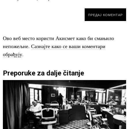
Ово веб место користи Акисмет како би смањило
непожељне.
Сазнајте како се ваши коментари
обрађују
.
Preporuke za dalje čitanje