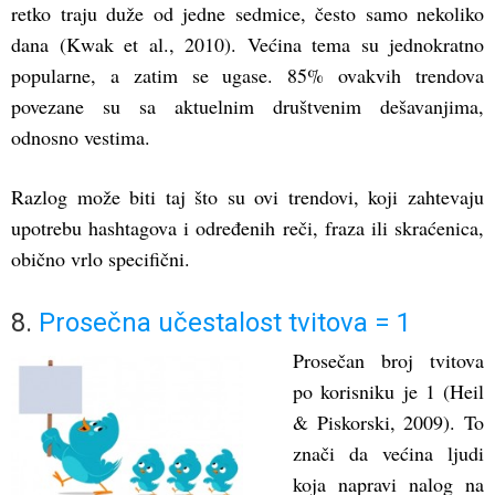
retko traju duže od jedne sedmice, često samo nekoliko
dana (Kwak et al., 2010). Većina tema su jednokratno
popularne, a zatim se ugase. 85% ovakvih trendova
povezane su sa aktuelnim društvenim dešavanjima,
odnosno vestima.
Razlog može biti taj što su ovi trendovi, koji zahtevaju
upotrebu hashtagova i određenih reči, fraza ili skraćenica,
obično vrlo specifični.
8.
Prosečna učestalost tvitova = 1
Prosečan broj tvitova
po korisniku je 1 (Heil
& Piskorski, 2009). To
znači da većina ljudi
koja napravi nalog na