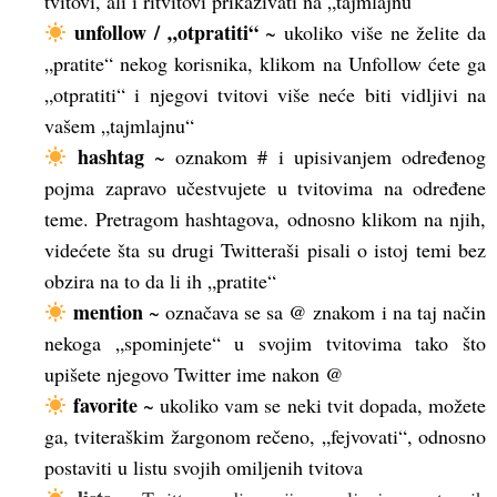
tvitovi, ali i ritvitovi prikazivati na „tajmlajnu“
unfollow / „otpratiti“
~ ukoliko više ne želite da
„pratite“ nekog korisnika, klikom na Unfollow ćete ga
„otpratiti“ i njegovi tvitovi više neće biti vidljivi na
vašem „tajmlajnu“
hashtag
~ oznakom # i upisivanjem određenog
pojma zapravo učestvujete u tvitovima na određene
teme. Pretragom hashtagova, odnosno klikom na njih,
videćete šta su drugi Twitteraši pisali o istoj temi bez
obzira na to da li ih „pratite“
mention
~ označava se sa @ znakom i na taj način
nekoga „spominjete“ u svojim tvitovima tako što
upišete njegovo Twitter ime nakon @
favorite
~ ukoliko vam se neki tvit dopada, možete
ga, tviteraškim žargonom rečeno, „fejvovati“, odnosno
postaviti u listu svojih omiljenih tvitova