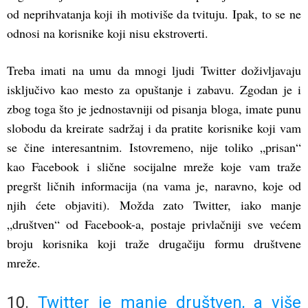
od neprihvatanja koji ih motiviše da tvituju. Ipak, to se ne
odnosi na korisnike koji nisu ekstroverti.
Treba imati na umu da mnogi ljudi Twitter doživljavaju
isključivo kao mesto za opuštanje i zabavu. Zgodan je i
zbog toga što je jednostavniji od pisanja bloga, imate punu
slobodu da kreirate sadržaj i da pratite korisnike koji vam
se čine interesantnim. Istovremeno, nije toliko „prisan“
kao Facebook i slične socijalne mreže koje vam traže
pregršt ličnih informacija (na vama je, naravno, koje od
njih ćete objaviti). Možda zato Twitter, iako manje
„društven“ od Facebook-a, postaje privlačniji sve većem
broju korisnika koji traže drugačiju formu društvene
mreže.
10.
Twitter je manje društven, a više