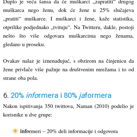
Duplo je veća šansa da će muškarci „zapratiti“ drugog
muškarca nego ženu, dok će žene u 25% slučajeva
„pratiti“ muškarce. I muškarci i žene, kaže statistika,
otprilike podjednako „tvituju“. Na Twitteru, dakle, postoji
nešto što više odgovara muškarcima nego ženama,
gledano u proseku.
Ovakav nalaz je iznenađujuć, s obzirom na činjenicu da
žene privlače više pažnje na društvenim mrežama i to od
strane oba pola.
6.
20%
info
rmera i 80%
ja
formera
Nakon ispitivanja 350 twittova, Naman (2010) podelio je
korisnike u dve grupe:
info
rmeri – 20% deli informacije i odgovora