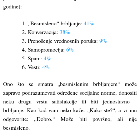
godine):
1. „Besmisleno“ brbljanje:
41%
2. Konverzacija:
38%
3. Prenošenje vrednosnih poruka:
9%
4. Samopromocija:
6%
5. Spam:
4%
6. Vesti:
4%
Ono što se smatra „besmislenim brbljanjem“ može
zapravo podrazumevati određene socijalne norme, donositi
neku drugu vrstu satisfakcije ili biti jednostavno –
brbljanje. Kao kad vam neko kaže: „Kako ste?“, a vi mu
odgovorite: „Dobro.“ Može biti površno, ali nije
besmisleno.