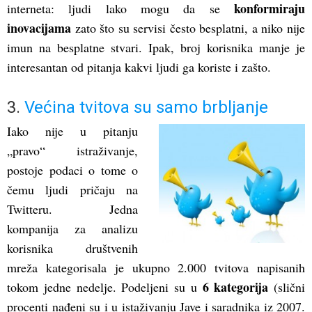
konformiraju
interneta: ljudi lako mogu da se
inovacijama
zato što su servisi često besplatni, a niko nije
imun na besplatne stvari. Ipak, broj korisnika manje je
interesantan od pitanja kakvi ljudi ga koriste i zašto.
3.
Većina tvitova su samo brbljanje
Iako nije u pitanju
„pravo“ istraživanje,
postoje podaci o tome o
čemu ljudi pričaju na
Twitteru. Jedna
kompanija za analizu
korisnika društvenih
mreža kategorisala je ukupno 2.000 tvitova napisanih
6 kategorija
tokom jedne nedelje. Podeljeni su u
(slični
procenti nađeni su i u istaživanju Jave i saradnika iz 2007.