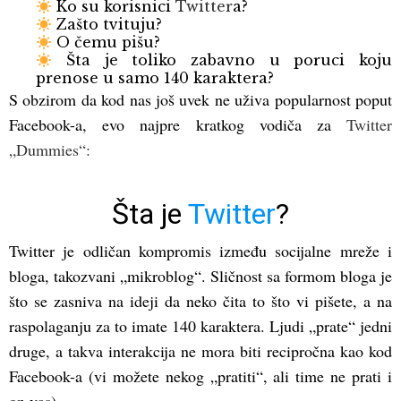
Ko su korisnici
Twitter
a?
Zašto tvituju?
O čemu pišu?
Šta je toliko zabavno u poruci koju
prenose u samo 140 karaktera?
S obzirom da kod nas još uvek ne uživa popularnost poput
Facebook-a, evo najpre kratkog vodiča za
Twitter
„Dummies“:
Šta je
Twitter
?
Twitter je odličan kompromis između socijalne mreže i
bloga, takozvani „mikroblog“. Sličnost sa formom bloga je
što se zasniva na ideji da neko čita to što vi pišete, a na
raspolaganju za to imate 140 karaktera. Ljudi „prate“ jedni
druge, a takva interakcija ne mora biti recipročna kao kod
Facebook-a (vi možete nekog „pratiti“, ali time ne prati i