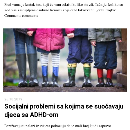
Pred vama je kratak test koji će vam otkriti koliko ste zli. Tačnije, koliko su
kod vas zastupljene osobine ličnosti koje čine takozvanu „crnu trojka”.
Comments comments
26.10.2019
Socijalni problemi sa kojima se suočavaju
djeca sa ADHD-om
Poražavajući nalazi iz svijeta pokazuju da je mali broj ljudi zapravo