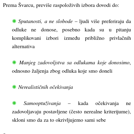
Prema Švarcu, previše raspoloživih izbora dovodi do:
✺
Sputanosti, a ne slobode
– ljudi više preferiraju da
odluke ne donose, posebno kada su u pitanju
komplikovani izbori između približno privlačnih
alternativa
✺
Manjeg zadovoljstva sa odlukama koje donosimo
,
odnosno žaljenja zbog odluka koje smo doneli
✺
Nerealističnih očekivanja
✺
Samooptuživanja
– kada očekivanja ne
zadovoljavaju postavljene (često nerealne kriterijume),
skloni smo da za to okrivljujemo sami sebe