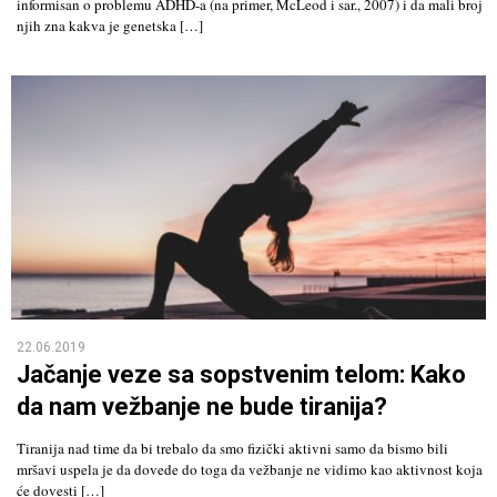
informisan o problemu ADHD-a (na primer, McLeod i sar., 2007) i da mali broj
njih zna kakva je genetska […]
22.06.2019
Jačanje veze sa sopstvenim telom: Kako
da nam vežbanje ne bude tiranija?
Tiranija nad time da bi trebalo da smo fizički aktivni samo da bismo bili
mršavi uspela je da dovede do toga da vežbanje ne vidimo kao aktivnost koja
će dovesti […]