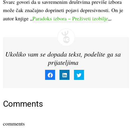
Švarc govori da u savremenim društvima previše izbora
može čak značajno doprineti pojavi depresivnosti. On je
autor knjige „
Paradoks izbora – Preživeti izobilje
„.
Ukoliko vam se dopada tekst, podelite ga sa
prijateljima
Click
Click
Click
to
to
to
share
share
share
on
on
on
Facebook
LinkedIn
Twitter
(Opens
(Opens
(Opens
in
in
in
new
new
new
window)
window)
window)
Comments
comments