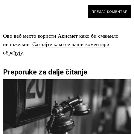
Ово веб место користи Акисмет како би смањило
непожељне.
Сазнајте како се ваши коментари
обрађују
.
Preporuke za dalje čitanje