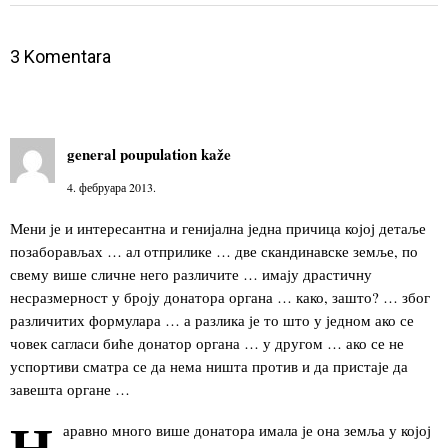
3 Komentara
general poupulation
kaže
4. фебруара 2013.
Мени је и интересантна и генијална једна причица којој детаље
позаборављах … ал отприлике … две скандинавске земље, по
свему више сличне него различите … имају драстичну
несразмерност у броју донатора органа … како, зашто? … због
различитих формулара … а разлика је то што у једном ако се
човек сагласи биће донатор органа … у другом … ако се не
успортиви сматра се да нема ништа против и да пристаје да
завешта органе …
Н
аравно много више донатора имала је она земља у којој