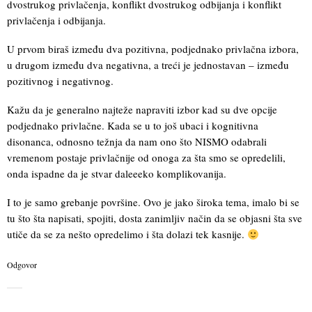
dvostrukog privlačenja, konflikt dvostrukog odbijanja i konflikt
privlačenja i odbijanja.
U prvom biraš između dva pozitivna, podjednako privlačna izbora,
u drugom između dva negativna, a treći je jednostavan – između
pozitivnog i negativnog.
Kažu da je generalno najteže napraviti izbor kad su dve opcije
podjednako privlačne. Kada se u to još ubaci i kognitivna
disonanca, odnosno težnja da nam ono što NISMO odabrali
vremenom postaje privlačnije od onoga za šta smo se opredelili,
onda ispadne da je stvar daleeeko komplikovanija.
I to je samo grebanje površine. Ovo je jako široka tema, imalo bi se
tu što šta napisati, spojiti, dosta zanimljiv način da se objasni šta sve
utiče da se za nešto opredelimo i šta dolazi tek kasnije.
Odgovor