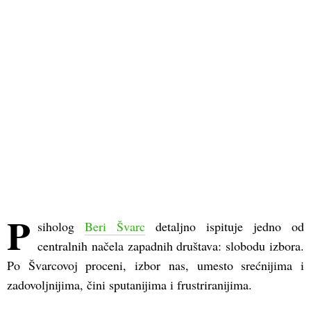
P
siholog
Beri Švarc
detaljno ispituje jedno od
centralnih načela zapadnih društava: slobodu izbora.
Po Švarcovoj proceni, izbor nas, umesto srećnijima i
zadovoljnijima, čini sputanijima i frustriranijima.