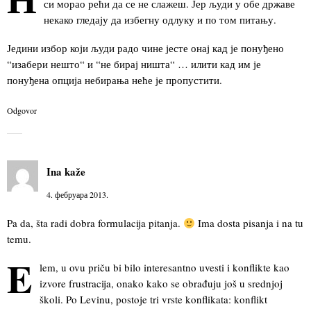
си морао рећи да се не слажеш. Јер људи у обе државе
некако гледају да избегну одлуку и по том питању.
Једини избор који људи радо чине јесте онај кад је понуђено
“изабери нешто“ и “не бирај ништа“ … илити кад им је
понуђена опција небирања неће је пропустити.
Odgovor
Ina
kaže
4. фебруара 2013.
Pa da, šta radi dobra formulacija pitanja.
Ima dosta pisanja i na tu
temu.
E
lem, u ovu priču bi bilo interesantno uvesti i konflikte kao
izvore frustracija, onako kako se obrađuju još u srednjoj
školi. Po Levinu, postoje tri vrste konflikata: konflikt