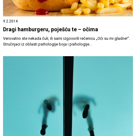
9.2.2014
Dragi hamburgeru, poješću te – očima
Verovatno ste nekada čuli, ili sami izgovorili rečenicu „Oči su mi gladne!“.
Stručnjaci iz oblasti psihologije boja i psihologije...