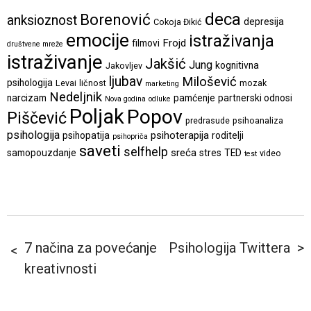
deca
Borenović
anksioznost
depresija
Cokoja Đikić
emocije
istraživanja
Frojd
filmovi
društvene mreže
istraživanje
Jakšić
Jung
kognitivna
Jakovljev
ljubav
Milošević
psihologija
Levai
ličnost
mozak
marketing
Nedeljnik
narcizam
pamćenje
partnerski odnosi
Nova godina
odluke
Poljak
Popov
Piščević
predrasude
psihoanaliza
psihologija
psihoterapija
psihopatija
roditelji
psihopriča
saveti
selfhelp
sreća
samopouzdanje
stres
TED
video
test
7 načina za povećanje
Psihologija Twittera
kreativnosti