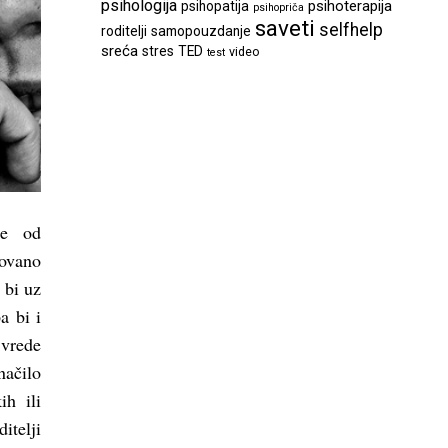
psihologija
psihoterapija
psihopatija
psihopriča
saveti
selfhelp
roditelji
samopouzdanje
sreća
stres
TED
video
test
pe od
tovano
 bi uz
a bi i
 vrede
načilo
h ili
itelji