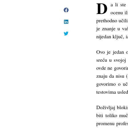
D
a li ste
Click
to
ocenu il
share
on
Click
prethodno učili
Facebook
to
(Opens
share
je znanje u va
in
on
Click
new
LinkedIn
to
window)
nijedan ključ, 
(Opens
share
in
on
new
Twitter
window)
(Opens
Ovo je jedan o
in
new
window)
sreću u svojoj
ovde ne govori
znaju da nisu 
govorimo o uče
testovima usle
Doživljaj blok
biti toliko mu
promenu profes