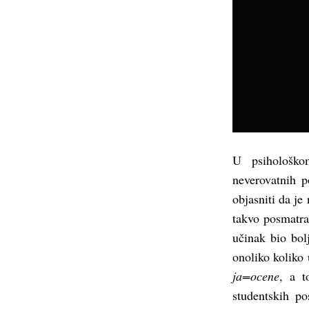
U psihološko
neverovatnih 
objasniti da je
takvo posmatran
učinak bio bol
onoliko koliko 
ja=ocene
, a t
studentskih po