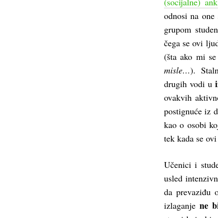
(socijalne) ank
odnosi na one 
grupom studena
čega se ovi lju
(šta ako mi s
misle…
). Stal
drugih vodi u
ovakvih aktivno
postignuće iz d
kao o osobi ko
tek kada se ovi
Učenici i stud
usled intenziv
da prevaziđu o
ne b
izlaganje