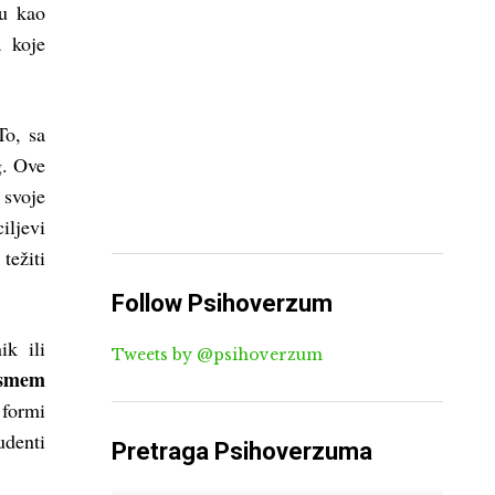
du kao
a koje
To, sa
g. Ove
 svoje
iljevi
težiti
Follow Psihoverzum
ik ili
Tweets by @psihoverzum
smem
 formi
udenti
Pretraga Psihoverzuma