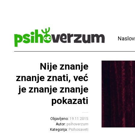
Naslov
Nije znanje
znanje znati, već
je znanje znanje
pokazati
Objavljeno:
19.11.2015
Autor:
psihoverzum
Kategorija:
Psihosaveti