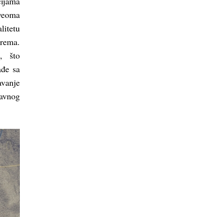
cijama
veoma
litetu
trema.
, što
ađe sa
avanje
avnog