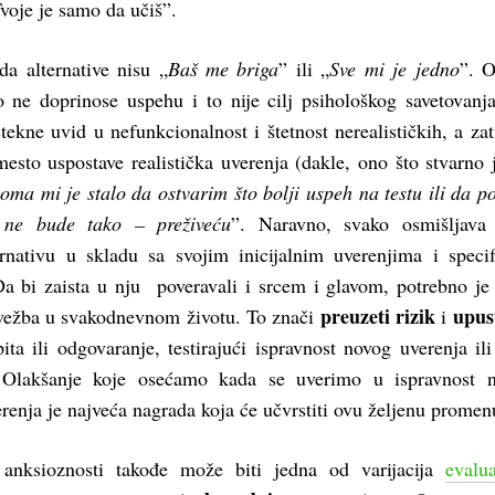
voje je samo da učiš”.
a alternative nisu „
Baš me briga
” ili „
Sve mi je jedno
”. 
o ne doprinose uspehu i to nije cilj psihološkog savetovanja
stekne uvid u nefunkcionalnost i štetnost nerealističkih, a za
esto uspostave realistička uverenja (dakle, ono što stvarno j
oma mi je stalo da ostvarim što bolji uspeh na testu ili da p
o ne bude tako – preživeću
”. Naravno, svako osmišljava 
ternativu u skladu sa svojim inicijalnim uverenjima i speci
bi zaista u nju poveravali i srcem i glavom, potrebno je
preuzeti rizik
upust
vežba u svakodnevnom životu. To znači
i
ita ili odgovaranje, testirajući ispravnost novog uverenja ili
 Olakšanje koje osećamo kada se uverimo u ispravnost n
erenja je najveća nagrada koja će učvrstiti ovu željenu promen
 anksioznosti takođe može biti jedna od varijacija
evalu