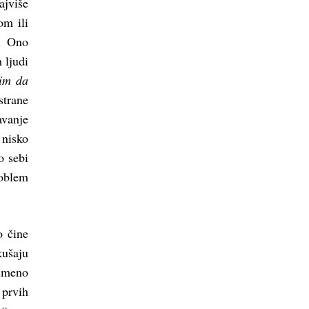
ajviše
om ili
o. Ono
 ljudi
lim da
strane
avanje
 nisko
o sebi
roblem
o čine
kušaju
usmeno
 prvih