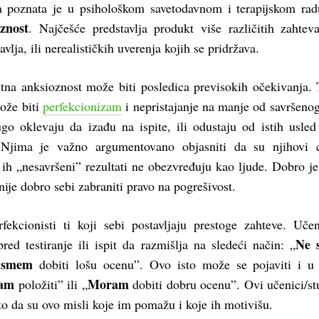
a poznata je u psihološkom savetodavnom i terapijskom ra
oznost
. Najčešće predstavlja produkt više različitih zahtev
vlja, ili nerealističkih uverenja kojih se pridržava.
itna anksioznost može biti posledica previsokih očekivanja. 
može biti
perfekcionizam
i nepristajanje na manje od savršeno
go oklevaju da izađu na ispite, ili odustaju od istih usled
. Njima je važno argumentovano objasniti da su njihovi c
 ih „nesavršeni” rezultati ne obezvređuju kao ljude. Dobro je 
 nije dobro sebi zabraniti pravo na pogrešivost.
ekcionisti ti koji sebi postavljaju prestoge zahteve. Učen
Ne 
ed testiranje ili ispit da razmišlja na sledeći način: „
 smem
dobiti lošu ocenu”. Ovo isto može se pojaviti i u
am
Moram
položiti” ili „
dobiti dobru ocenu”. Ovi učenici/st
to da su ovo misli koje im pomažu i koje ih motivišu.