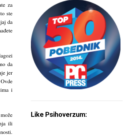
ate za
to ste
jaj da
nađete
dagozi
emo da
je jer
. Ovde
tima i
Like Psihoverzum:
h može
ja ili
nosti.