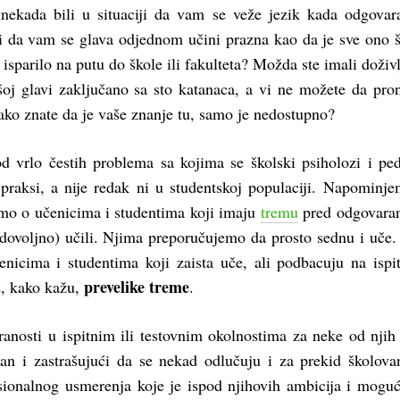
 nekada bili u situaciji da vam se veže jezik kada odgovar
i da vam se glava odjednom učini prazna kao da je sve ono š
 isparilo na putu do škole ili fakulteta? Možda ste imali doživl
šoj glavi zaključano sa sto katanaca, a vi ne možete da pro
iako znate da je vaše znanje tu, samo je nedostupno?
d vrlo čestih problema sa kojima se školski psiholozi i pe
 praksi, a nije redak ni u studentskoj populaciji. Napominj
mo o učenicima i studentima koji imaju
tremu
pred odgovaran
(dovoljno) učili. Njima preporučujemo da prosto sednu i uče
nicima i studentima koji zaista uče, ali podbacuju na ispi
prevelike treme
d, kako kažu,
.
iranosti u ispitnim ili testovnim okolnostima za neke od nji
čan i zastrašujući da se nekad odlučuju i za prekid školovan
ionalnog usmerenja koje je ispod njihovih ambicija i moguć