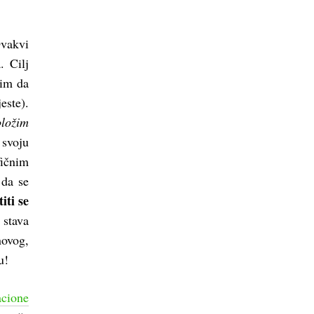
Ovakvi
. Cilj
tim da
este).
oložim
svoju
fičnim
 da se
iti se
 stava
ovog,
u!
acione