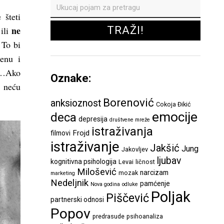
 šteti
ne
ili
 To bi
cenu i
 „…Ako
Oznake:
 neću
Borenović
anksioznost
Cokoja Đikić
emocije
deca
depresija
društvene mreže
istraživanja
Frojd
filmovi
istraživanje
Jakšić
Jung
Jakovljev
ljubav
kognitivna psihologija
Levai
ličnost
Milošević
narcizam
mozak
marketing
Nedeljnik
pamćenje
Nova godina
odluke
Poljak
Piščević
partnerski odnosi
Popov
predrasude
psihoanaliza