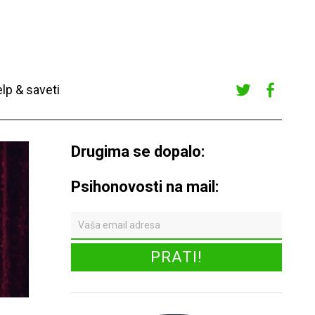
lp & saveti
Twitte
Faceb
r
ook
Drugima se dopalo:
Psihonovosti na mail: