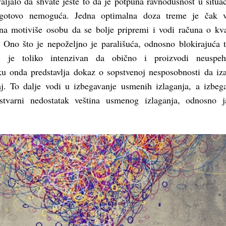
valjalo da shvate jeste to da je potpuna ravnodušnost u situa
a gotovo nemoguća. Jedna optimalna doza treme je čak 
ona motiviše osobu da se bolje pripremi i vodi računa o kva
. Ono što je nepoželjno je parališuća, odnosno blokirajuća 
aj je toliko intenzivan da obično i proizvodi neuspeh
ku onda predstavlja dokaz o sopstvenoj nesposobnosti da iz
. To dalje vodi u izbegavanje usmenih izlaganja, a izbeg
tvarni nedostatak veština usmenog izlaganja, odnosno j