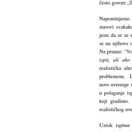
često govore „T
Napominjemo d
stavovi svakak
jeste da se se 
se na njihovo m
Na primer: ”
Ve
ispit, ali ak
realističku al
problemom. Da 
novo uverenje 
u polaganje isp
koji gradimo.
realističkog uv
Uzrok ispitne