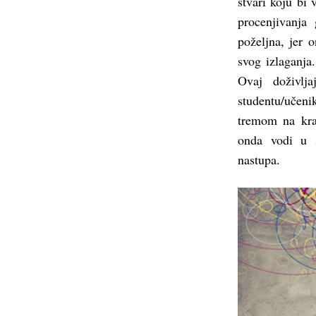
stvari koju bi 
procenjivanj
poželjna, jer 
svog izlaganja
Ovaj doživlj
studentu/učeni
tremom na kraj
onda vodi u s
nastupa.