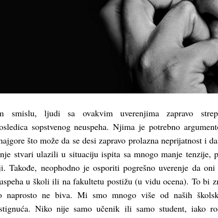
m smislu, ljudi sa ovakvim uverenjima zapravo stre
posledica sopstvenog neuspeha. Njima je potrebno argumen
 najgore što može da se desi zapravo prolazna neprijatnost i da
je stvari ulazili u situaciju ispita sa mnogo manje tenzije, p
ji. Takođe, neophodno je osporiti pogrešno uverenje da oni
uspeha u školi ili na fakultetu postižu (u vidu ocena). To bi z
o naprosto ne biva. Mi smo mnogo više od naših školski
stignuća. Niko nije samo učenik ili samo student, iako rod