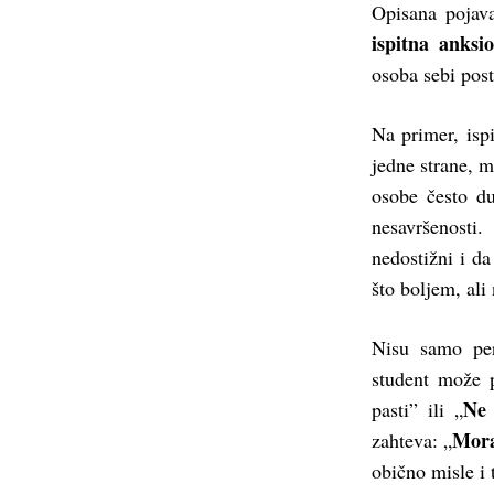
Opisana pojav
ispitna anksi
osoba sebi posta
Na primer, isp
jedne strane, 
osobe često du
nesavršenosti
nedostižni i da
što boljem, ali
Nisu samo perf
student može pr
Ne
pasti” ili „
Mor
zahteva: „
obično misle i 