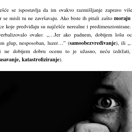
šće se ispostavlja da im ovakvo razmišljanje zapravo više
moraju
er se misli tu ne završavaju. Ako biste ih pitali zašto
ice koje predviđaju su najčešće nerealne i predimenzionirane.
, verbalizovalo ovako: „…Jer ako padnem, dobijem lošu o
samoobezvređivanje
am glup, nesposoban, luzer…” (
), ili
i ne dobijem dobru ocenu to je užasno, neću izdržati,
asavanje, katastrofiziranje
).