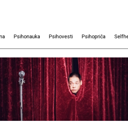
na
Psihonauka
Psihovesti
Psihopriča
Selfhe