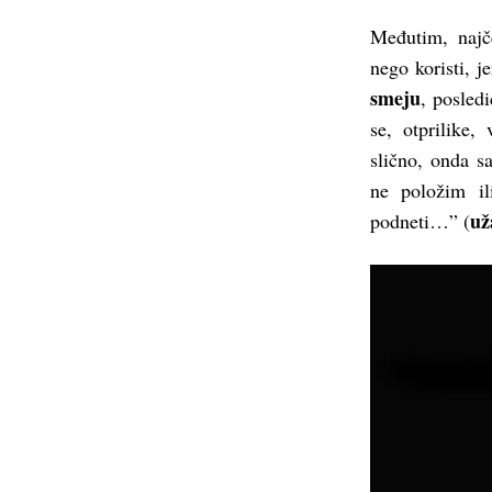
Međutim, najče
nego koristi, j
smeju
, posled
se, otprilike
slično, onda s
ne položim il
už
podneti…” (