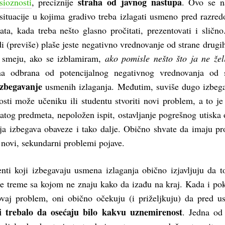
straha od javnog nastupa
sioznosti
, preciznije
. Ovo se n
situacije u kojima gradivo treba izlagati usmeno pred razred
ta, kada treba nešto glasno pročitati, prezentovati i sličn
di (previše) plaše jeste negativno vrednovanje od strane drugih
e smeju, ako se izblamiram,
ako pomisle nešto što ja ne že
na odbrana od potencijalnog negativnog vrednovanja od 
izbegavanje
usmenih izlaganja. Međutim, suviše dugo izbeg
sti može učeniku ili studentu stvoriti novi problem, a to je
atog predmeta, nepoložen ispit, ostavljanje pogrešnog utiska 
ja izbegava obaveze i tako dalje. Obično shvate da imaju p
 novi, sekundarni problemi pojave.
enti koji izbegavaju usmena izlaganja obično izjavljuju da t
ne treme sa kojom ne znaju kako da izađu na kraj. Kada i po
vaj problem, oni obično očekuju (i priželjkuju) da pred 
i trebalo da osećaju bilo kakvu uznemirenost
. Jedna od