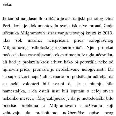
veka.
Jedan od najglasnijih kritičara je australijski psiholog Đina
Peri, koja je dokumentovala svoje iskustvo pronalaženja
učesnika Milgramovih istraživanja u svojoj knjizi iz 2013.
„Iza šok mašine: neispričana priča ozloglašenog
Milgramovog psihološkog eksperimenta“. Njen projekat
počeo je kao rasvetljavanje eksperimenta iz ugla učesnika,
ali kad je prolazila kroz arhivu kako bi potvrdila neke od
njihovih priča, pronašla je neočekivane nelogičnosti. Da
su supervizori napuštali scenario pri podsticaju učitelja, da
su neki volonteri bili svesni da je u pitanju bila
nameštaljka, i da ostali nisu bili ispitani o celoj stvari
nekoliko meseci. „Moj zaključak je da je metodološki bilo
previše problema u Milgramovom istraživanju koji
zahtevaju da preispitamo udžbeničke opise ovog