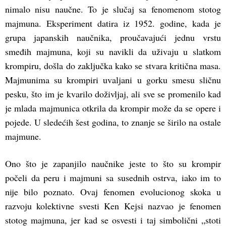
nimalo nisu naučne. To je slučaj sa fenomenom stotog
majmuna. Eksperiment datira iz 1952. godine, kada je
grupa japanskih naučnika, proučavajući jednu vrstu
smeđih majmuna, koji su navikli da uživaju u slatkom
krompiru, došla do zaključka kako se stvara kritična masa.
Majmunima su krompiri uvaljani u gorku smesu sličnu
pesku, što im je kvarilo doživljaj, ali sve se promenilo kad
je mlada majmunica otkrila da krompir može da se opere i
pojede. U sledećih šest godina, to znanje se širilo na ostale
majmune.
Ono što je zapanjilo naučnike jeste to što su krompir
počeli da peru i majmuni sa susednih ostrva, iako im to
nije bilo poznato. Ovaj fenomen evolucionog skoka u
razvoju kolektivne svesti Ken Kejsi nazvao je fenomen
stotog majmuna, jer kad se osvesti i taj simbolični „stoti