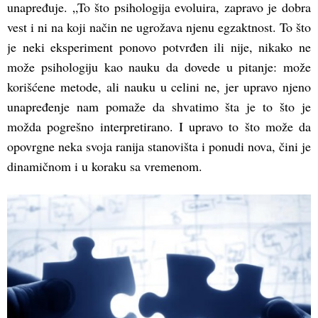
unapređuje. „To što psihologija evoluira, zapravo je dobra
vest i ni na koji način ne ugrožava njenu egzaktnost. To što
je neki eksperiment ponovo potvrđen ili nije, nikako ne
može psihologiju kao nauku da dovede u pitanje: može
korišćene metode, ali nauku u celini ne, jer upravo njeno
unapređenje nam pomaže da shvatimo šta je to što je
možda pogrešno interpretirano. I upravo to što može da
opovrgne neka svoja ranija stanovišta i ponudi nova, čini je
dinamičnom i u koraku sa vremenom.