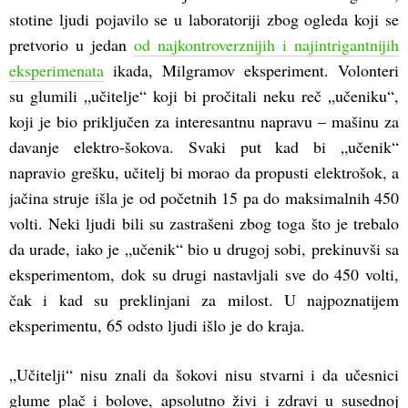
stotine ljudi pojavilo se u laboratoriji zbog ogleda koji se
pretvorio u jedan
od najkontroverznijih i najintrigantnijih
eksperimenata
ikada, Milgramov eksperiment. Volonteri
su glumili „učitelje“ koji bi pročitali neku reč „učeniku“,
koji je bio priključen za interesantnu napravu – mašinu za
davanje elektro-šokova. Svaki put kad bi „učenik“
napravio grešku, učitelj bi morao da propusti elektrošok, a
jačina struje išla je od početnih 15 pa do maksimalnih 450
volti. Neki ljudi bili su zastrašeni zbog toga što je trebalo
da urade, iako je „učenik“ bio u drugoj sobi, prekinuvši sa
eksperimentom, dok su drugi nastavljali sve do 450 volti,
čak i kad su preklinjani za milost. U najpoznatijem
eksperimentu, 65 odsto ljudi išlo je do kraja.
„Učitelji“ nisu znali da šokovi nisu stvarni i da učesnici
glume plač i bolove, apsolutno živi i zdravi u susednoj