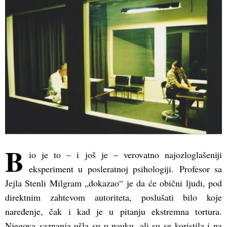
B
io je to – i još je – verovatno najozloglašeniji
eksperiment u posleratnoj psihologiji. Profesor sa
Jejla Stenli Milgram „dokazao“ je da će obični ljudi, pod
direktnim zahtevom autoriteta, poslušati bilo koje
naređenje, čak i kad je u pitanju ekstremna tortura.
Njegova saznanja ušla su u nauku, ali su se koristila i na