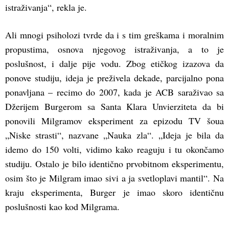
istraživanja“, rekla je.
Ali mnogi psiholozi tvrde da i s tim greškama i moralnim
propustima, osnova njegovog istraživanja, a to je
poslušnost, i dalje pije vodu. Zbog etičkog izazova da
ponove studiju, ideja je preživela dekade, parcijalno pona
ponavljana – recimo do 2007, kada je ACB saraživao sa
Džerijem Burgerom sa Santa Klara Unvierziteta da bi
ponovili Milgramov eksperiment za epizodu TV šoua
„Niske strasti“, nazvane „Nauka zla“. „Ideja je bila da
idemo do 150 volti, vidimo kako reaguju i tu okončamo
studiju. Ostalo je bilo identično prvobitnom eksperimentu,
osim što je Milgram imao sivi a ja svetloplavi mantil“. Na
kraju eksperimenta, Burger je imao skoro identičnu
poslušnosti kao kod Milgrama.