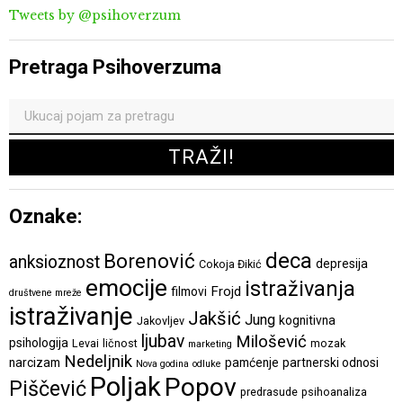
Tweets by @psihoverzum
Pretraga Psihoverzuma
Oznake:
deca
Borenović
anksioznost
depresija
Cokoja Đikić
emocije
istraživanja
Frojd
filmovi
društvene mreže
istraživanje
Jakšić
Jung
kognitivna
Jakovljev
ljubav
Milošević
psihologija
Levai
ličnost
mozak
marketing
Nedeljnik
narcizam
pamćenje
partnerski odnosi
Nova godina
odluke
Poljak
Popov
Piščević
predrasude
psihoanaliza