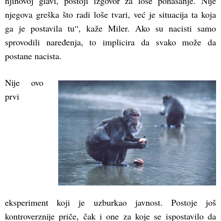
njihovoj glavi, postoji izgovor za loše ponašanje. Nije
njegova greška što radi loše tvari, već je situacija ta koja
ga je postavila tu“, kaže Miler. Ako su nacisti samo
sprovodili naređenja, to implicira da svako može da
postane nacista.
Nije ovo
prvi
eksperiment koji je uzburkao javnost. Postoje još
kontroverznije priče, čak i one za koje se ispostavilo da