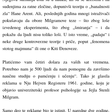
suđenjima za ratne zločine, dopunivši teoriju o „banalnosti
zla“ Hane Arent. Ali, poslednjih godina mnogi istraživači
pokušavaju da obore Milgramove teze – što zbog loše
izvedenog eksperimenta, što zbog „šmiranja“ – i da
pokažu da ljudi nisu toliko loši. U isto vreme, „padaju“ i
neke druge kontroverzne teorije i priče, poput „fenomena
stotog majmuna“ ili one o Kiti Đenoveze.
Platićemo vam četiri dolara za vaših sat vremena.
Potrebno nam je 500 ljudi da nam pomognu da završimo
naučnu studiju o pamćenju i učenju“. Tako je glasila
reklama u Nju Hejven Registeru 1961. godine, koju je
objavio univerzitetski profesor psihologije sa Jejla Stenli
Milgram.
Samo deo te reklame bio je istinit. U naredne dve godine,