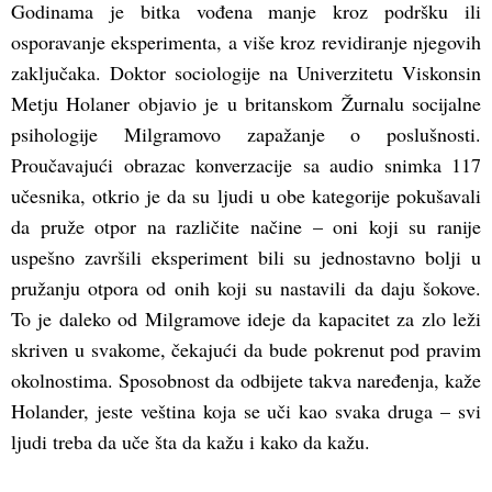
Godinama je bitka vođena manje kroz podršku ili
osporavanje eksperimenta, a više kroz revidiranje njegovih
zaključaka. Doktor sociologije na Univerzitetu Viskonsin
Metju Holaner objavio je u britanskom Žurnalu socijalne
psihologije Milgramovo zapažanje o poslušnosti.
Proučavajući obrazac konverzacije sa audio snimka 117
učesnika, otkrio je da su ljudi u obe kategorije pokušavali
da pruže otpor na različite načine – oni koji su ranije
uspešno završili eksperiment bili su jednostavno bolji u
pružanju otpora od onih koji su nastavili da daju šokove.
To je daleko od Milgramove ideje da kapacitet za zlo leži
skriven u svakome, čekajući da bude pokrenut pod pravim
okolnostima. Sposobnost da odbijete takva naređenja, kaže
Holander, jeste veština koja se uči kao svaka druga – svi
ljudi treba da uče šta da kažu i kako da kažu.