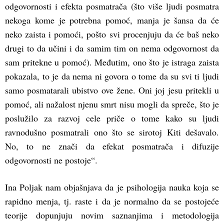
odgovornosti i efekta posmatrača (što više ljudi posmatra
nekoga kome je potrebna pomoć, manja je šansa da će
neko zaista i pomoći, pošto svi procenjuju da će baš neko
drugi to da učini i da samim tim on nema odgovornost da
sam pritekne u pomoć). Međutim, ono što je istraga zaista
pokazala, to je da nema ni govora o tome da su svi ti ljudi
samo posmatarali ubistvo ove žene. Oni joj jesu pritekli u
pomoć, ali nažalost njenu smrt nisu mogli da spreče, što je
poslužilo za razvoj cele priče o tome kako su ljudi
ravnodušno posmatrali ono što se sirotoj Kiti dešavalo.
No, to ne znači da efekat posmatrača i difuzije
odgovornosti ne postoje“.
Ina Poljak nam objašnjava da je psihologija nauka koja se
rapidno menja, tj. raste i da je normalno da se postojeće
teorije dopunjuju novim saznanjima i metodologija