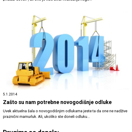
5.1.2014
Zašto su nam potrebne novogodišnje odluke
Uvek aktuelna šala o novogodišnjim odlukama jeste ta da one ne nadžive
praznični mamurluk. Ali, ukoliko ste doneli odluku...