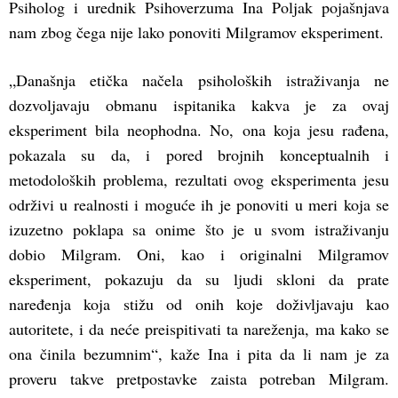
Psiholog i urednik Psihoverzuma Ina Poljak pojašnjava
nam zbog čega nije lako ponoviti Milgramov eksperiment.
„Današnja etička načela psiholoških istraživanja ne
dozvoljavaju obmanu ispitanika kakva je za ovaj
eksperiment bila neophodna. No, ona koja jesu rađena,
pokazala su da, i pored brojnih konceptualnih i
metodoloških problema, rezultati ovog eksperimenta jesu
održivi u realnosti i moguće ih je ponoviti u meri koja se
izuzetno poklapa sa onime što je u svom istraživanju
dobio Milgram. Oni, kao i originalni Milgramov
eksperiment, pokazuju da su ljudi skloni da prate
naređenja koja stižu od onih koje doživljavaju kao
autoritete, i da neće preispitivati ta nareženja, ma kako se
ona činila bezumnim“, kaže Ina i pita da li nam je za
proveru takve pretpostavke zaista potreban Milgram.