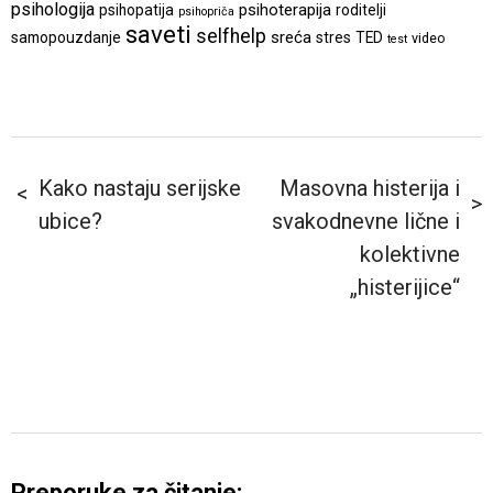
psihologija
psihoterapija
psihopatija
roditelji
psihopriča
saveti
selfhelp
sreća
samopouzdanje
stres
TED
video
test
Kako nastaju serijske
Masovna histerija i
ubice?
svakodnevne lične i
kolektivne
„histerijice“
Preporuke za čitanje: