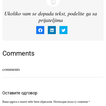
Ukoliko vam se dopada tekst, podelite ga sa
prijateljima
Click
Click
Click
to
to
to
share
share
share
on
on
on
Facebook
LinkedIn
Twitter
(Opens
(Opens
(Opens
in
in
in
new
new
new
window)
window)
window)
Comments
comments
Оставите одговор
Ваша адреса е-поште неће бити објављена.
Неопходна поља су означена
*