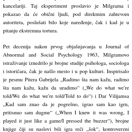
kancelariji. Taj eksperiment proslavio je Milgrama i
pokazao da će obični ljudi, pod direktnim zahtevom
autoriteta, poslušati bilo koje naređenje, čak i kad je u
pitanju ekstremna tortura.
Pet decenija nakon prvog objašnjavanja u Journal of
Abnormal and Social Psychology 1963, Milgramovo
istraživanje iznedrilo je brojne studije psihologa, sociologa
i istoričara, čak je našlo mesto i u pop kulturi. Inspirisalo
je pesmu Pitera Gabrijela „Radimo šta nam kažu, radimo
šta nam kažu, kažu da uradimo“ („We do what we’re
told/We do what we’re told/Told to do“) i Dar Vilijamsa
„Kad sam znao da je pogrešno, igrao sam kao igru,
pritisnuo sam dugme“ („When I knew it was wrong, I
played it just like a game/I pressed the buzzer“), brojne
knjige čiji su naslovi bili igra reči „šok“, kontroverzni