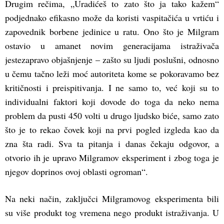
Drugim rečima, „Uradićeš to zato što ja tako kažem“
podjednako efikasno može da koristi vaspitačića u vrtiću i
zapovednik borbene jedinice u ratu. Ono što je Milgram
ostavio u amanet novim generacijama istraživača
jestezapravo objašnjenje – zašto su ljudi poslušni, odnosno
u čemu tačno leži moć autoriteta kome se pokoravamo bez
kritičnosti i preispitivanja. I ne samo to, već koji su to
individualni faktori koji dovode do toga da neko nema
problem da pusti 450 volti u drugo ljudsko biće, samo zato
što je to rekao čovek koji na prvi pogled izgleda kao da
zna šta radi. Sva ta pitanja i danas čekaju odgovor, a
otvorio ih je upravo Milgramov eksperiment i zbog toga je
njegov doprinos ovoj oblasti ogroman“.
Na neki način, zaključci Milgramovog eksperimenta bili
su više produkt tog vremena nego produkt istraživanja. U