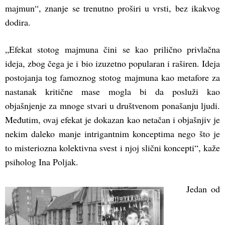
majmun“, znanje se trenutno proširi u vrsti, bez ikakvog
dodira.
„Efekat stotog majmuna čini se kao prilično privlačna
ideja, zbog čega je i bio izuzetno popularan i raširen. Ideja
postojanja tog famoznog stotog majmuna kao metafore za
nastanak kritične mase mogla bi da posluži kao
objašnjenje za mnoge stvari u društvenom ponašanju ljudi.
Međutim, ovaj efekat je dokazan kao netačan i objašnjiv je
nekim daleko manje intrigantnim konceptima nego što je
to misteriozna kolektivna svest i njoj slični koncepti“, kaže
psiholog Ina Poljak.
Jedan od