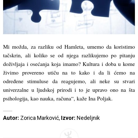
Mi možda, za razliku od Hamleta, umemo da koristimo
tačskrin, ali koliko se od njega razlikujemo po pitanju
doživljaja i osećanja koja imamo? Kultura i doba u kome
živimo provereno utiču na to kako i da li ćemo na
određene stimuluse da reagujemo, ali neke su stvari
univerzalne u ljudskoj prirodi i to je upravo ono na šta
psihologija, kao nauka, računa“, kaže Ina Poljak.
Autor:
 Zorica Marković, 
Izvor:
 Nedeljnik