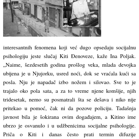
interesantnih fenomena koji već dugo opsedaju socijalnu
psihologiju jeste slučaj Kiti Đenoveze, kaže Ina Poljak.
„Naime, šezdesetih godina prošlog veka, mlada devojka
ubijena je u Njujorku, usred noći, dok se vraćala kući sa
posla. Nju je napadač izbo nožem i silovao. Sve to je
trajalo oko pola sata, a za to vreme njene komšije, njih
tridesetak, nemo su posmatrali šta se dešava i niko nije
pritekao u pomoć, čak ni da pozove policiju. Tadašnja
javnost bila je šokirana ovim događajem, a Kitino ime
ubrzo je osvanulo i u udžbenicima socijalne psihologije.
Priča o Kiti i danas često prati termin difuzije