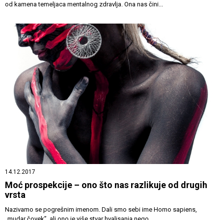
od kamena temeljaca mentalnog zdravlja. Ona nas čini...
14.12.2017
Moć prospekcije – ono što nas razlikuje od drugih
vrsta
Nazivamo se pogrešnim imenom. Dali smo sebi ime Homo sapiens,
„mudar čovek”, ali ono je više stvar hvalisanja nego...