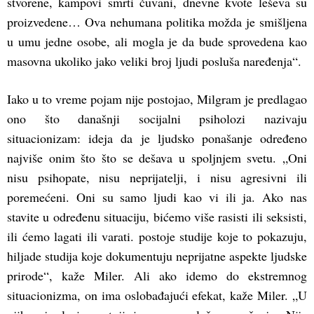
stvorene, kampovi smrti čuvani, dnevne kvote leševa su
proizvedene… Ova nehumana politika možda je smišljena
u umu jedne osobe, ali mogla je da bude sprovedena kao
masovna ukoliko jako veliki broj ljudi posluša naređenja“.
Iako u to vreme pojam nije postojao, Milgram je predlagao
ono što današnji socijalni psiholozi nazivaju
situacionizam: ideja da je ljudsko ponašanje određeno
najviše onim što što se dešava u spoljnjem svetu. „Oni
nisu psihopate, nisu neprijatelji, i nisu agresivni ili
poremećeni. Oni su samo ljudi kao vi ili ja. Ako nas
stavite u određenu situaciju, bićemo više rasisti ili seksisti,
ili ćemo lagati ili varati. postoje studije koje to pokazuju,
hiljade studija koje dokumentuju neprijatne aspekte ljudske
prirode“, kaže Miler. Ali ako idemo do ekstremnog
situacionizma, on ima oslobađajući efekat, kaže Miler. „U