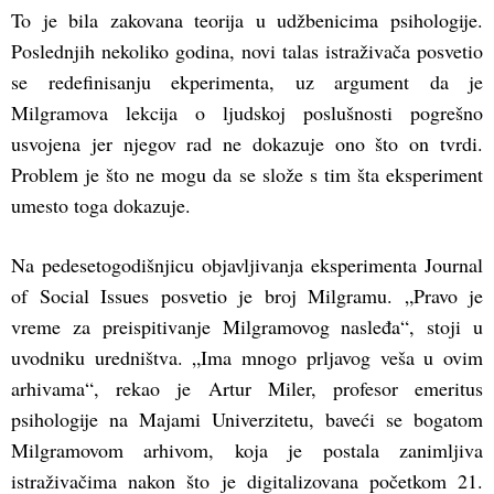
To je bila zakovana teorija u udžbenicima psihologije.
Poslednjih nekoliko godina, novi talas istraživača posvetio
se redefinisanju ekperimenta, uz argument da je
Milgramova lekcija o ljudskoj poslušnosti pogrešno
usvojena jer njegov rad ne dokazuje ono što on tvrdi.
Problem je što ne mogu da se slože s tim šta eksperiment
umesto toga dokazuje.
Na pedesetogodišnjicu objavljivanja eksperimenta Journal
of Social Issues posvetio je broj Milgramu. „Pravo je
vreme za preispitivanje Milgramovog nasleđa“, stoji u
uvodniku uredništva. „Ima mnogo prljavog veša u ovim
arhivama“, rekao je Artur Miler, profesor emeritus
psihologije na Majami Univerzitetu, baveći se bogatom
Milgramovom arhivom, koja je postala zanimljiva
istraživačima nakon što je digitalizovana početkom 21.