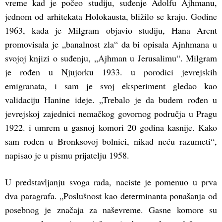
vreme kad je počeo studiju, suđenje Adolfu Ajhmanu,
jednom od arhitekata Holokausta, bližilo se kraju. Godine
1963, kada je Milgram objavio studiju, Hana Arent
promovisala je „banalnost zla“ da bi opisala Ajnhmana u
svojoj knjizi o suđenju, „Ajhman u Jerusalimu“. Milgram
je rođen u Njujorku 1933. u porodici jevrejskih
emigranata, i sam je svoj eksperiment gledao kao
validaciju Hanine ideje. „Trebalo je da budem rođen u
jevrejskoj zajednici nemačkog govornog područja u Pragu
1922. i umrem u gasnoj komori 20 godina kasnije. Kako
sam rođen u Bronksovoj bolnici, nikad neću razumeti“,
napisao je u pismu prijatelju 1958.
U predstavljanju svoga rada, naciste je pomenuo u prva
dva paragrafa. „Poslušnost kao determinanta ponašanja od
posebnog je značaja za naševreme. Gasne komore su