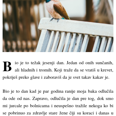
B
io je to težak jesenji dan. Jedan od onih sunčanih,
ali hladnih i tromih. Koji traže da se vratiš u krevet,
pokriješ preko glave i zaboraviš da je svet takav kakav je.
Bio je to dan kad je par godina ranije moja baka odlučila
da ode od nas. Zapravo, odlučila je dan pre tog, dok smo
mi jurcale po bolnicama i neuspešno tražile nekoga ko bi
se pobrinuo za zdravlje stare žene čiji su koraci i danas u