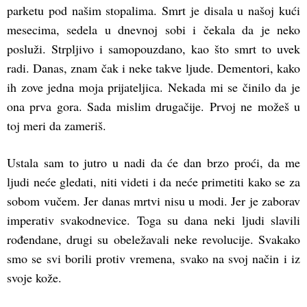
parketu pod našim stopalima. Smrt je disala u našoj kući
mesecima, sedela u dnevnoj sobi i čekala da je neko
posluži. Strpljivo i samopouzdano, kao što smrt to uvek
radi. Danas, znam čak i neke takve ljude. Dementori, kako
ih zove jedna moja prijateljica. Nekada mi se činilo da je
ona prva gora. Sada mislim drugačije. Prvoj ne možeš u
toj meri da zameriš.
Ustala sam to jutro u nadi da će dan brzo proći, da me
ljudi neće gledati, niti videti i da neće primetiti kako se za
sobom vučem. Jer danas mrtvi nisu u modi. Jer je zaborav
imperativ svakodnevice. Toga su dana neki ljudi slavili
rođendane, drugi su obeležavali neke revolucije. Svakako
smo se svi borili protiv vremena, svako na svoj način i iz
svoje kože.