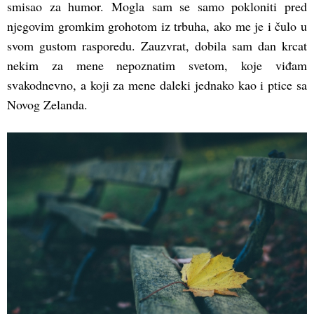
smisao za humor. Mogla sam se samo pokloniti pred
njegovim gromkim grohotom iz trbuha, ako me je i čulo u
svom gustom rasporedu. Zauzvrat, dobila sam dan krcat
nekim za mene nepoznatim svetom, koje viđam
svakodnevno, a koji za mene daleki jednako kao i ptice sa
Novog Zelanda.