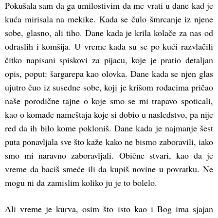
Pokušala sam da ga umilostivim da me vrati u dane kad je
kuća mirisala na mekike. Kada se čulo šmrcanje iz njene
sobe, glasno, ali tiho. Dane kada je krila kolače za nas od
odraslih i komšija. U vreme kada su se po kući razvlačili
čitko napisani spiskovi za pijacu, koje je pratio detaljan
opis, poput: šargarepa kao olovka. Dane kada se njen glas
ujutro čuo iz susedne sobe, koji je krišom rođacima pričao
naše porodične tajne o koje smo se mi trapavo spoticali,
kao o komade nameštaja koje si dobio u nasledstvo, pa nije
red da ih bilo kome pokloniš. Dane kada je najmanje šest
puta ponavljala sve što kaže kako ne bismo zaboravili, iako
smo mi naravno zaboravljali. Obične stvari, kao da je
vreme da baciš smeće ili da kupiš novine u povratku. Ne
mogu ni da zamislim koliko ju je to bolelo.
Ali vreme je kurva, osim što isto kao i Bog ima sjajan