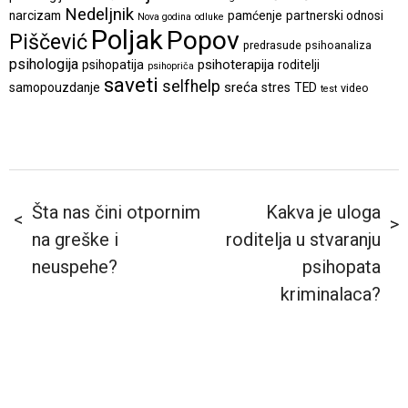
Nedeljnik
narcizam
pamćenje
partnerski odnosi
Nova godina
odluke
Poljak
Popov
Piščević
predrasude
psihoanaliza
psihologija
psihoterapija
psihopatija
roditelji
psihopriča
saveti
selfhelp
sreća
samopouzdanje
stres
TED
video
test
Šta nas čini otpornim
Kakva je uloga
na greške i
roditelja u stvaranju
neuspehe?
psihopata
kriminalaca?