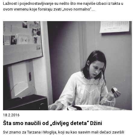
Lažnost i pojednostavljivanje su nešto što me najviše izbaci iz takta u
ovom vremenu koje forsiraju zvati „novo normalno“....
18.2.2016
Šta smo naučili od „divljeg deteta“ Džini
Svi znamo za Tarzana i Moglija, koji su kao sasvim mali dečaci završili