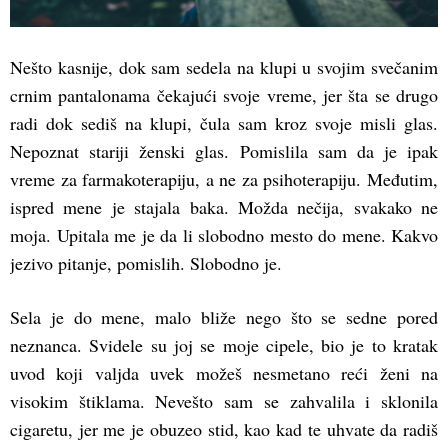
Nešto kasnije, dok sam sedela na klupi u svojim svečanim
crnim pantalonama čekajući svoje vreme, jer šta se drugo
radi dok sediš na klupi, čula sam kroz svoje misli glas.
Nepoznat stariji ženski glas. Pomislila sam da je ipak
vreme za farmakoterapiju, a ne za psihoterapiju. Međutim,
ispred mene je stajala baka. Možda nečija, svakako ne
moja. Upitala me je da li slobodno mesto do mene. Kakvo
jezivo pitanje, pomislih. Slobodno je.
Sela je do mene, malo bliže nego što se sedne pored
neznanca. Svidele su joj se moje cipele, bio je to kratak
uvod koji valjda uvek možeš nesmetano reći ženi na
visokim štiklama. Nevešto sam se zahvalila i sklonila
cigaretu, jer me je obuzeo stid, kao kad te uhvate da radiš