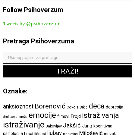
Follow Psihoverzum
Tweets by @psihoverzum
Pretraga Psihoverzuma
Oznake:
deca
Borenović
anksioznost
depresija
Cokoja Đikić
emocije
istraživanja
Frojd
filmovi
društvene mreže
istraživanje
Jakšić
Jung
kognitivna
Jakovljev
ljubav
Milošević
psihologija
Levai
ličnost
mozak
marketing