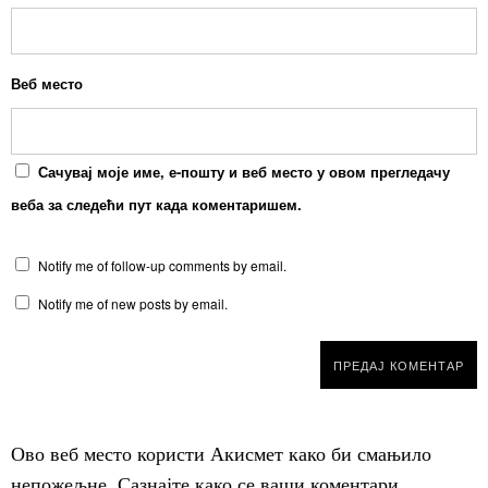
Веб место
Сачувај моје име, е-пошту и веб место у овом прегледачу
веба за следећи пут када коментаришем.
Notify me of follow-up comments by email.
Notify me of new posts by email.
Ово веб место користи Акисмет како би смањило
непожељне.
Сазнајте како се ваши коментари