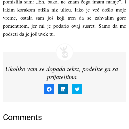
pomislila sam: „Eh, bako, ne znam čega imam manje”, i
lakim korakom otišla niz ulicu. Iako je već došlo moje
vreme, ostala sam još koji tren da se zahvalim gore
pomenutom, jer mi je podario ovaj susret. Samo da me
podseti da je još uvek tu.
Ukoliko vam se dopada tekst, podelite ga sa
prijateljima
Click
Click
Click
to
to
to
share
share
share
on
on
on
Facebook
LinkedIn
Twitter
(Opens
(Opens
(Opens
in
in
in
new
new
new
window)
window)
window)
Comments