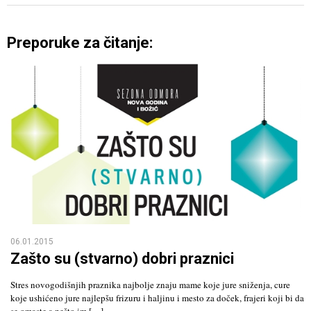
Preporuke za čitanje:
06.01.2015
Zašto su (stvarno) dobri praznici
Stres novogodišnjih praznika najbolje znaju mame koje jure sniženja, cure
koje ushićeno jure najlepšu frizuru i haljinu i mesto za doček, frajeri koji bi da
se omaste a nešto im […]