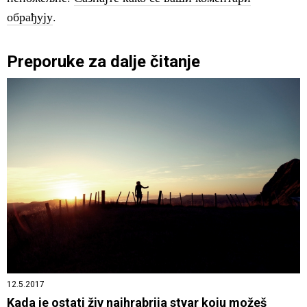
обрађују
.
Preporuke za dalje čitanje
12.5.2017
Kada je ostati živ najhrabrija stvar koju možeš