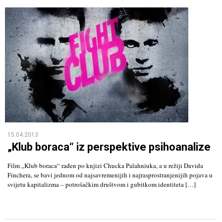
15.04.2013
„Klub boraca“ iz perspektive psihoanalize
Film „Klub boraca“ rađen po knjizi Chucka Palahniuka, a u režiji Davida
Finchera, se bavi jednom od najsavremenijih i najrasprostranjenijih pojava u
svijetu kapitalizma – potrošačkim društvom i gubitkom identiteta […]