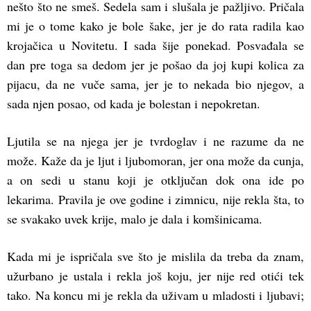
nešto što ne smeš. Sedela sam i slušala je pažljivo. Pričala
mi je o tome kako je bole šake, jer je do rata radila kao
krojačica u Novitetu. I sada šije ponekad. Posvađala se
dan pre toga sa dedom jer je pošao da joj kupi kolica za
pijacu, da ne vuče sama, jer je to nekada bio njegov, a
sada njen posao, od kada je bolestan i nepokretan.
Ljutila se na njega jer je tvrdoglav i ne razume da ne
može. Kaže da je ljut i ljubomoran, jer ona može da cunja,
a on sedi u stanu koji je otključan dok ona ide po
lekarima. Pravila je ove godine i zimnicu, nije rekla šta, to
se svakako uvek krije, malo je dala i komšinicama.
Kada mi je ispričala sve što je mislila da treba da znam,
užurbano je ustala i rekla još koju, jer nije red otići tek
tako. Na koncu mi je rekla da uživam u mladosti i ljubavi;