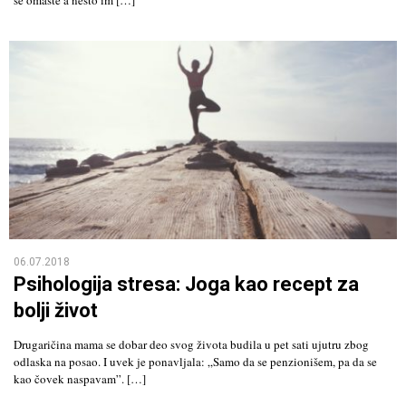
06.07.2018
Psihologija stresa: Joga kao recept za
bolji život
Drugaričina mama se dobar deo svog života budila u pet sati ujutru zbog
odlaska na posao. I uvek je ponavljala: „Samo da se penzionišem, pa da se
kao čovek naspavam”. […]