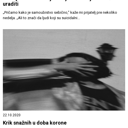
uraditi
„Pričamo kako je samoubistvo sebično,” kaže mi prijatelj pre nekoliko
nedelja. „Ali to znači da ljudi koji su suicidalni...
22.10.2020
Krik snažnih u doba korone