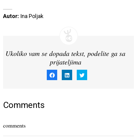
Autor:
 Ina Poljak
Ukoliko vam se dopada tekst, podelite ga sa
prijateljima
Click
Click
Click
to
to
to
share
share
share
on
on
on
Facebook
LinkedIn
Twitter
(Opens
(Opens
(Opens
in
in
in
new
new
new
window)
window)
window)
Comments
comments