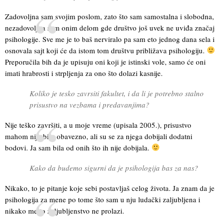
Zadovoljna sam svojim poslom, zato što sam samostalna i slobodna,
nezadovoljna sam onim delom gde društvo još uvek ne uviđa značaj
psihologije. Sve me je to baš nerviralo pa sam eto jednog dana sela i
osnovala sajt koji će da istom tom društvu približava psihologiju.
Preporučila bih da je upisuju oni koji je istinski vole, samo će oni
imati hrabrosti i strpljenja za ono što dolazi kasnije.
Koliko je tesko zavrsiti fakultet, i da li je potrebno stalno
prisustvo na vezbama i predavanjima?
Nije teško završiti, a u moje vreme (upisala 2005.), prisustvo
mahom nije bilo obavezno, ali su se za njega dobijali dodatni
bodovi. Ja sam bila od onih što ih nije dobijala.
Kako da budemo sigurni da je psihologija bas za nas?
Nikako, to je pitanje koje sebi postavljaš celog života. Ja znam da je
psihologija za mene po tome što sam u nju ludački zaljubljena i
nikako me to zaljubljenstvo ne prolazi.