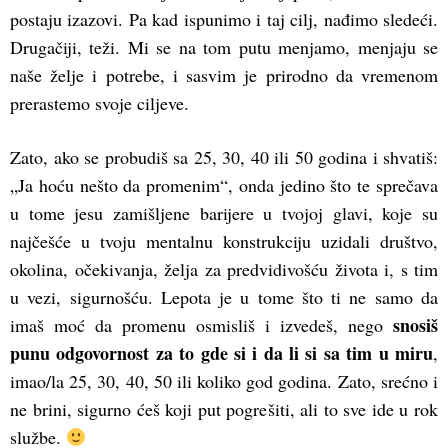
postaju izazovi. Pa kad ispunimo i taj cilj, nađimo sledeći.
Drugačiji, teži. Mi se na tom putu menjamo, menjaju se
naše želje i potrebe, i sasvim je prirodno da vremenom
prerastemo svoje ciljeve.
Zato, ako se probudiš sa 25, 30, 40 ili 50 godina i shvatiš:
„Ja hoću nešto da promenim“, onda jedino što te sprečava
u tome jesu zamišljene barijere u tvojoj glavi, koje su
najčešće u tvoju mentalnu konstrukciju uzidali društvo,
okolina, očekivanja, želja za predvidivošću života i, s tim
u vezi, sigurnošću. Lepota je u tome što ti ne samo da
snosiš
imaš moć da promenu osmisliš i izvedeš, nego
punu odgovornost za to gde si i da li si sa tim u miru
,
imao/la 25, 30, 40, 50 ili koliko god godina. Zato, srećno i
ne brini, sigurno ćeš koji put pogrešiti, ali to sve ide u rok
službe.