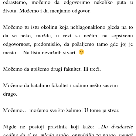
odrastemo, možemo da odgovorimo nekoliko puta u
životu. Možemo i da menjamo odgovor.
Možemo tu istu okolinu koja neblagonaklono gleda na to
da se neko, možda, u vezi sa nečim, na sopstvenu
odgovornost, predomislio, da pošaljemo tamo gde joj je
mesto… Na listu nevažnih stvari.
Možemo da upišemo drugi fakultet. Ili treći.
Možemo da batalimo fakultet i radimo nešto sasvim
drugo.
Možemo… možemo sve što želimo! U tome je stvar.
Nigde ne postoji pravilnik koji kaže:
„Do dvadesete
godine da si se, mlada osobo, opredelila za posao, nemaš