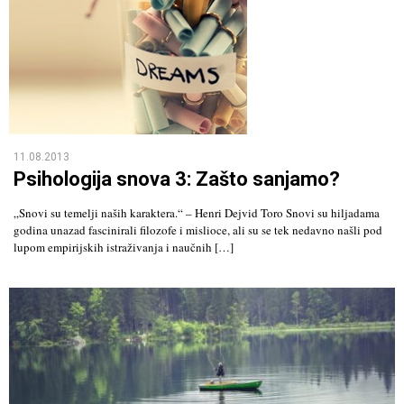
11.08.2013
Psihologija snova 3: Zašto sanjamo?
„Snovi su temelji naših karaktera.“ – Henri Dejvid Toro Snovi su hiljadama
godina unazad fascinirali filozofe i mislioce, ali su se tek nedavno našli pod
lupom empirijskih istraživanja i naučnih […]