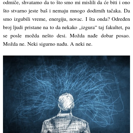
odmiče, shvatamo da to što smo mi mislili da će biti i ono
što stvarno jeste baš i nemaju mnogo dodirnih tačaka. Da
smo izgubili vreme, energiju, novac. I šta onda? Određen
broj ljudi pristane na to da nekako „izgura“ taj fakultet, pa
se posle možda nešto desi. Možda nađe dobar posao.
Možda ne. Neki sigurno nađu. A neki ne.