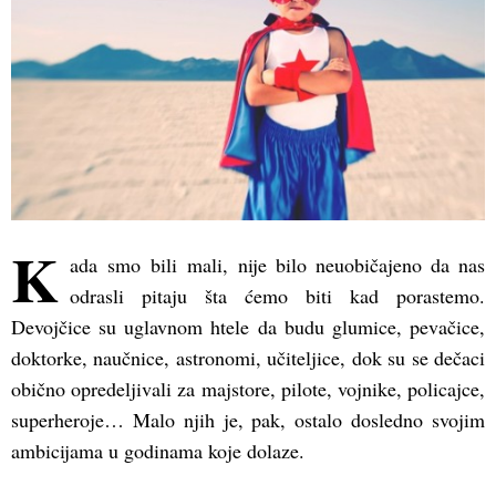
K
ada smo bili mali, nije bilo neuobičajeno da nas
odrasli pitaju šta ćemo biti kad porastemo.
Devojčice su uglavnom htele da budu glumice, pevačice,
doktorke, naučnice, astronomi, učiteljice, dok su se dečaci
obično opredeljivali za majstore, pilote, vojnike, policajce,
superheroje… Malo njih je, pak, ostalo dosledno svojim
ambicijama u godinama koje dolaze.