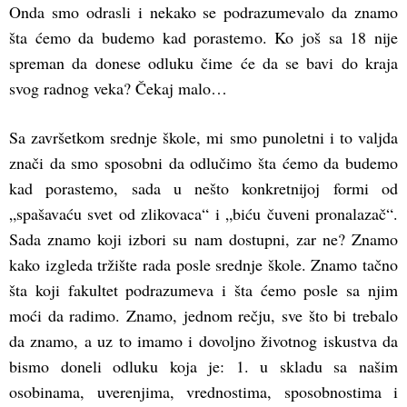
Onda smo odrasli i nekako se podrazumevalo da znamo
šta ćemo da budemo kad porastemo. Ko još sa 18 nije
spreman da donese odluku čime će da se bavi do kraja
svog radnog veka? Čekaj malo…
Sa završetkom srednje škole, mi smo punoletni i to valjda
znači da smo sposobni da odlučimo šta ćemo da budemo
kad porastemo, sada u nešto konkretnijoj formi od
„spašavaću svet od zlikovaca“ i „biću čuveni pronalazač“.
Sada znamo koji izbori su nam dostupni, zar ne? Znamo
kako izgleda tržište rada posle srednje škole. Znamo tačno
šta koji fakultet podrazumeva i šta ćemo posle sa njim
moći da radimo. Znamo, jednom rečju, sve što bi trebalo
da znamo, a uz to imamo i dovoljno životnog iskustva da
bismo doneli odluku koja je: 1. u skladu sa našim
osobinama, uverenjima, vrednostima, sposobnostima i