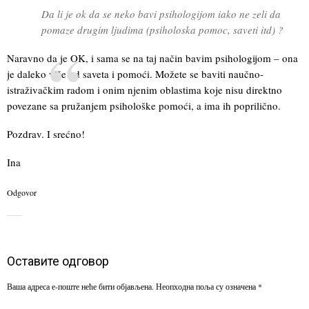
Da li je ok da se neko bavi psihologijom iako ne zeli da
pomaze drugim ljudima (psiholoska pomoc, saveti itd) ?
Naravno da je OK, i sama se na taj način bavim psihologijom – ona
je daleko više od saveta i pomoći. Možete se baviti naučno-
istraživačkim radom i onim njenim oblastima koje nisu direktno
povezane sa pružanjem psihološke pomoći, a ima ih poprilično.
Pozdrav. I srećno!
Ina
Odgovor
Оставите одговор
Ваша адреса е-поште неће бити објављена.
Неопходна поља су означена
*