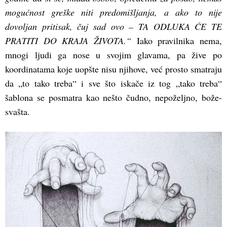
mogućnost greške niti predomišljanja, a ako to nije
dovoljan pritisak, čuj sad ovo – TA ODLUKA ĆE TE
PRATITI DO KRAJA ŽIVOTA.“
Iako pravilnika nema,
mnogi ljudi ga nose u svojim glavama, pa žive po
koordinatama koje uopšte nisu njihove, već prosto smatraju
da „to tako treba“ i sve što iskače iz tog „tako treba“
šablona se posmatra kao nešto čudno, nepoželjno, bože-
svašta.