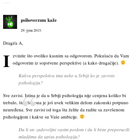
psihoverzum
kaže
29. јуна 2015.
Dragi/a A,
I
zvinite što ovoliko kasnim sa odgovorom. Pokušaću da Vam
odgovorim iz sopstvene perspektive (a kako drugačije).
Kakvu perspektivu ima neko u Srbiji ko je zavrsio
psihologiju?
Sve zavisi. Istina je da u Srbiji psihologija nije cenjena koliko bi
trebalo, štaviše, ona je još uvek velikim delom zakonski potpuno
neuređena. Sve zavisi od toga šta želite da radite sa završenom
psihologijom i kakve su Vaše ambicije.
Da li ste zadovoljni vasim poslom i da li biste preporucili
mladjima da upisu psihologiju?