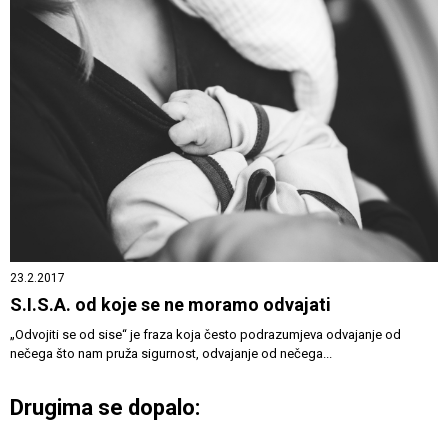
23.2.2017
S.I.S.A. od koje se ne moramo odvajati
„Odvojiti se od sise“ je fraza koja često podrazumjeva odvajanje od
nečega što nam pruža sigurnost, odvajanje od nečega...
Drugima se dopalo: