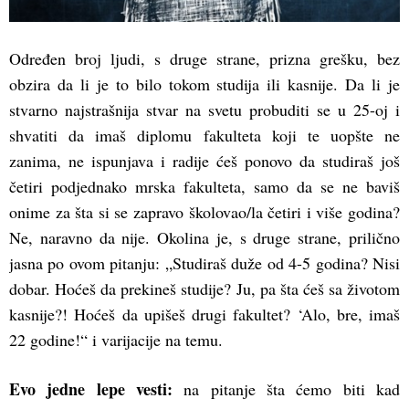
Određen broj ljudi, s druge strane, prizna grešku, bez
obzira da li je to bilo tokom studija ili kasnije. Da li je
stvarno najstrašnija stvar na svetu probuditi se u 25-oj i
shvatiti da imaš diplomu fakulteta koji te uopšte ne
zanima, ne ispunjava i radije ćeš ponovo da studiraš još
četiri podjednako mrska fakulteta, samo da se ne baviš
onime za šta si se zapravo školovao/la četiri i više godina?
Ne, naravno da nije. Okolina je, s druge strane, prilično
jasna po ovom pitanju: „Studiraš duže od 4-5 godina? Nisi
dobar. Hoćeš da prekineš studije? Ju, pa šta ćeš sa životom
kasnije?! Hoćeš da upišeš drugi fakultet? ‘Alo, bre, imaš
22 godine!“ i varijacije na temu.
Evo jedne lepe vesti:
na pitanje šta ćemo biti kad