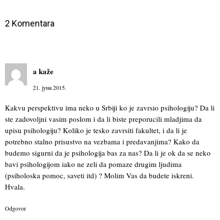
2 Komentara
a
kaže
21. јуна 2015.
Kakvu perspektivu ima neko u Srbiji ko je zavrsio psihologiju? Da li
ste zadovoljni vasim poslom i da li biste preporucili mladjima da
upisu psihologiju? Koliko je tesko zavrsiti fakultet, i da li je
potrebno stalno prisustvo na vezbama i predavanjima? Kako da
budemo sigurni da je psihologija bas za nas? Da li je ok da se neko
bavi psihologijom iako ne zeli da pomaze drugim ljudima
(psiholoska pomoc, saveti itd) ? Molim Vas da budete iskreni.
Hvala.
Odgovor