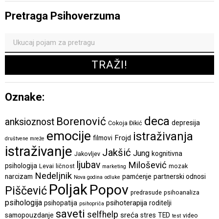
Pretraga Psihoverzuma
Oznake:
deca
Borenović
anksioznost
depresija
Cokoja Đikić
emocije
istraživanja
Frojd
filmovi
društvene mreže
istraživanje
Jakšić
Jung
kognitivna
Jakovljev
ljubav
Milošević
psihologija
Levai
ličnost
mozak
marketing
Nedeljnik
narcizam
pamćenje
partnerski odnosi
Nova godina
odluke
Poljak
Popov
Piščević
predrasude
psihoanaliza
psihologija
psihoterapija
psihopatija
roditelji
psihopriča
saveti
selfhelp
sreća
samopouzdanje
stres
TED
video
test