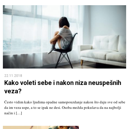
22.11.2018
Kako voleti sebe i nakon niza neuspešnih
veza?
Često vidim kako ljudima opadne samopouzdanje nakon što daju sve od sebe
da im veza uspe, a to se ipak ne desi. Osoba možda pokušava da na najbolji
način i […]