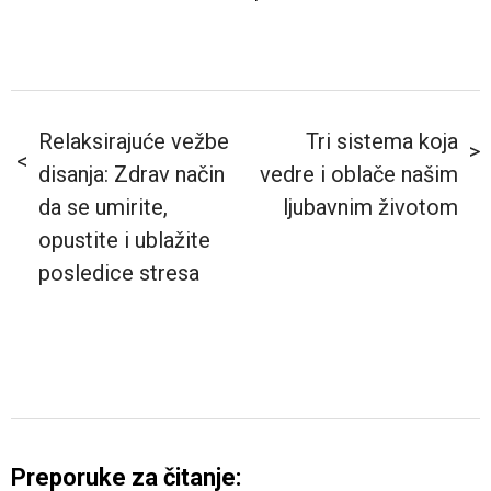
Relaksirajuće vežbe
Tri sistema koja
disanja: Zdrav način
vedre i oblače našim
da se umirite,
ljubavnim životom
opustite i ublažite
posledice stresa
Preporuke za čitanje: