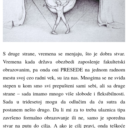
S druge strane, vremena se menjaju, što je dobra stvar.
Vremena kada država obezbedi zaposlenje fakultetski
obrazovanim, pa onda oni PRESEDE na jednom radnom
mestu svoj ceo radni vek, su iza nas. Mnogima se ne sviđa
stepen u kom smo svi prepušteni sami sebi, ali sa druge
strane – sada imamo mnogo više slobode i fleksibilnosti.
Sada u tridesetoj mogu da odlučim da ću sutra da
postanem nešto drugo. Da li mi za to treba ulaznica tipa
završeno formalno obrazovanje ili ne, samo je sporedna
stvar na putu do cilja. A ako je cilj pravi, onda teškoće