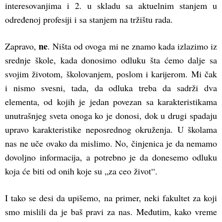
interesovanjima i 2. u skladu sa aktuelnim stanjem u
određenoj profesiji i sa stanjem na tržištu rada.
ne
Zapravo,
. Ništa od ovoga mi ne znamo kada izlazimo iz
srednje škole, kada donosimo odluku šta ćemo dalje sa
svojim životom, školovanjem, poslom i karijerom. Mi čak
i nismo svesni, tada, da odluka treba da sadrži dva
elementa, od kojih je jedan povezan sa karakteristikama
unutrašnjeg sveta onoga ko je donosi, dok u drugi spadaju
upravo karakteristike neposrednog okruženja. U školama
nas ne uče ovako da mislimo. No, činjenica je da nemamo
dovoljno informacija, a potrebno je da donesemo odluku
koja će biti od onih koje su „za ceo život“.
I tako se desi da upišemo, na primer, neki fakultet za koji
smo mislili da je baš pravi za nas. Međutim, kako vreme