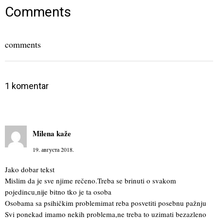
new
new
new
window)
window)
window)
Comments
comments
1 komentar
Milena
kaže
19. августа 2018.
Jako dobar tekst
Mislim da je sve njime rečeno.Treba se brinuti o svakom
pojedincu,nije bitno tko je ta osoba
Osobama sa psihičkim problemimat reba posvetiti posebnu pažnju
Svi ponekad imamo nekih problema,ne treba to uzimati bezazleno