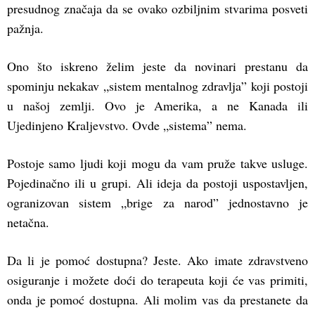
presudnog značaja da se ovako ozbiljnim stvarima posveti
pažnja.
Ono što iskreno želim jeste da novinari prestanu da
spominju nekakav „sistem mentalnog zdravlja” koji postoji
u našoj zemlji. Ovo je Amerika, a ne Kanada ili
Ujedinjeno Kraljevstvo. Ovde „sistema” nema.
Postoje samo ljudi koji mogu da vam pruže takve usluge.
Pojedinačno ili u grupi. Ali ideja da postoji uspostavljen,
ogranizovan sistem „brige za narod” jednostavno je
netačna.
Da li je pomoć dostupna? Jeste. Ako imate zdravstveno
osiguranje i možete doći do terapeuta koji će vas primiti,
onda je pomoć dostupna. Ali molim vas da prestanete da