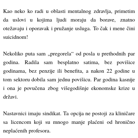
Kao neko ko radi u oblasti mentalnog zdravlja, primetim
da uslovi u kojima ljudi moraju da borave, znatno
otežavaju i oporavak i pružanje usluga. To čak i mene čini
suicidnom!
Nekoliko puta sam „pregorela“ od posla u prethodnih par
godina. Radila sam besplatno satima, bez povišice
godinama, bez penzije ili benefita, a nakon 22 godine u
tom sektoru dobila sam jednu povišicu. Par godina kasnije
i ona je povučena zbog višegodišnje ekonomske krize u
državi.
Nastavnici imaju sindikat. Ta opcija ne postoji za kliničare
sa licencom koji su mnogo manje plaćeni od hronično
neplaćenih profesora.