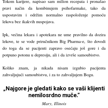
Tokom karijere, napisao sam milion recepata i pronašao
pravi način da kombinujem psihofarmake, tako da
uspostavim i održim normalno raspoloženje pomoću
lekova bez ikakvih nuspojava.
Ipk, većina lekara i apotekara ne ume pravilno da dozira
lekove, te se vode priručnikom Big Pharma-e, što dovodi
do toga da se pacijenti zapravo osećaju još gore i da
potpuno potonu u depresiju, ali i da izvrše samoubistvo.
Koliko znam, ja nikada nisam izgubio pacijenta
zahvaljujući samoubistvu, i za to zahvaljujem Bogu.
„Najgore je gledati kako se vaši klijenti
nemilosrdno muče.”
Mary, Illinois