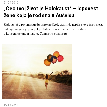
21.04.2016
„Ceo tvoj život je Holokaust“ – Ispovest
žene koja je rođena u Aušvicu
Kada su joj u prvom razredu osnovne škole tražili da napiše svoje ime i mesto
rođenja, Angela je prvi put postala svesna činjenice da je rođena
u koncentracionom logoru. Comments comments
15.12.2013