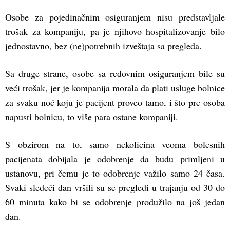
Osobe za pojedinačnim osiguranjem nisu predstavljale
trošak za kompaniju, pa je njihovo hospitalizovanje bilo
jednostavno, bez (ne)potrebnih izveštaja sa pregleda.
Sa druge strane, osobe sa redovnim osiguranjem bile su
veći trošak, jer je kompanija morala da plati usluge bolnice
za svaku noć koju je pacijent proveo tamo, i što pre osoba
napusti bolnicu, to više para ostane kompaniji.
S obzirom na to, samo nekolicina veoma bolesnih
pacijenata dobijala je odobrenje da budu primljeni u
ustanovu, pri čemu je to odobrenje važilo samo 24 časa.
Svaki sledeći dan vršili su se pregledi u trajanju od 30 do
60 minuta kako bi se odobrenje produžilo na još jedan
dan.