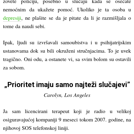
zovete policiju, posebno u slučaju kada se osećate
nemoćnim da ukažete pomoć. Ukoliko je ta osoba u
depresiji
, ne plašite se da je pitate da li je razmišljala o
tome da naudi sebi.
Ipak, ljudi su izvršavali samoubistva i u psihijatrijskim
ustanovama dok su bili okruženi stručnjacima. To je uvek
tragično. Oni odu, a ostanete vi, sa svim bolom su ostavili
za sobom.
„Prioritet imaju samo najteži slučajevi”
Carolyn, Los Angeles
Ja sam licencirani terapeut koji je radio u velikoj
osiguravajućoj kompaniji 9 meseci tokom 2007. godine, na
njihovoj SOS telefonskoj liniji.