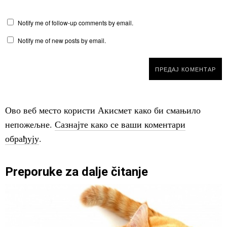
Notify me of follow-up comments by email.
Notify me of new posts by email.
Ово веб место користи Акисмет како би смањило
непожељне.
Сазнајте како се ваши коментари
обрађују
.
Preporuke za dalje čitanje