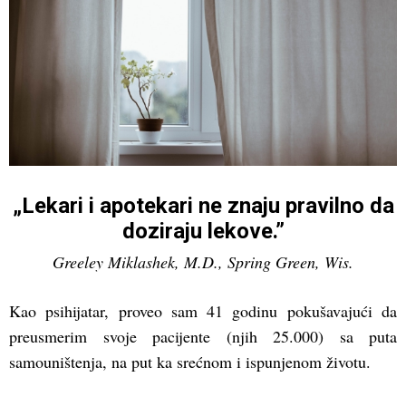
„Lekari i apotekari ne znaju pravilno da
doziraju lekove.”
Greeley Miklashek, M.D., Spring Green, Wis.
Kao psihijatar, proveo sam 41 godinu pokušavajući da
preusmerim svoje pacijente (njih 25.000) sa puta
samouništenja, na put ka srećnom i ispunjenom životu.