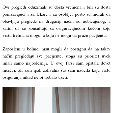
Ovi pregledi oduzimali su dosta vremena i bili su dosta
ponižavajući i za lekare i za osoblje, pošto su morali da
obavljaju preglede na drugačiji način od uobičajenog, a
zatim da se konsultuju sa osiguravajućom kućom koju
vrstu tretmana mogu, a koju ne mogu da pruže pacijentu.
Zaposleni u bolnici nisu mogli da postignu da na takav
način pregledaju sve pacijente, stoga su prioritet uvek
imali samo najbolesniji. U ovoj farsi sam opstala devet
meseci, ali sam ipak zahvalna što sam naučila koju vrstu
osiguranja nikad ne bi trebalo uzeti.