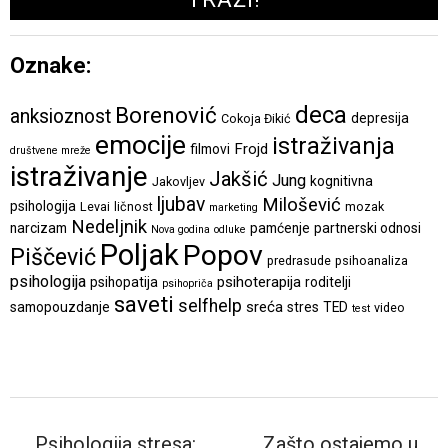
Oznake:
deca
Borenović
anksioznost
depresija
Cokoja Đikić
emocije
istraživanja
Frojd
filmovi
društvene mreže
istraživanje
Jakšić
Jung
kognitivna
Jakovljev
ljubav
Milošević
psihologija
Levai
ličnost
mozak
marketing
Nedeljnik
narcizam
pamćenje
partnerski odnosi
Nova godina
odluke
Poljak
Popov
Piščević
predrasude
psihoanaliza
psihologija
psihoterapija
psihopatija
roditelji
psihopriča
saveti
selfhelp
sreća
samopouzdanje
stres
TED
video
test
Psihologija stresa:
Zašto ostajemo u