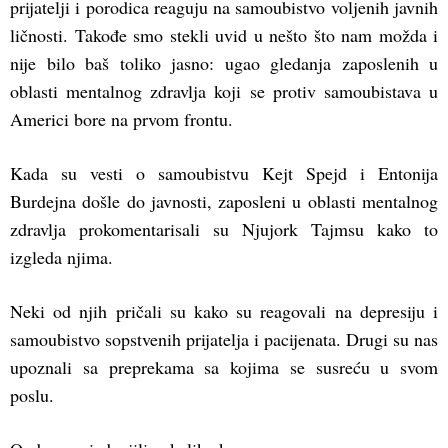
prijatelji i porodica reaguju na samoubistvo voljenih javnih
ličnosti. Takođe smo stekli uvid u nešto što nam možda i
nije bilo baš toliko jasno: ugao gledanja zaposlenih u
oblasti mentalnog zdravlja koji se protiv samoubistava u
Americi bore na prvom frontu.
Kada su vesti o samoubistvu Kejt Spejd i Entonija
Burdejna došle do javnosti, zaposleni u oblasti mentalnog
zdravlja prokomentarisali su Njujork Tajmsu kako to
izgleda njima.
Neki od njih pričali su kako su reagovali na depresiju i
samoubistvo sopstvenih prijatelja i pacijenata. Drugi su nas
upoznali sa preprekama sa kojima se susreću u svom
poslu.