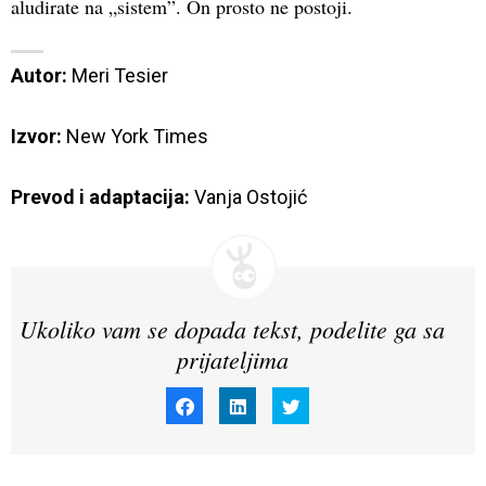
aludirate na „sistem”. On prosto ne postoji.
Autor:
 Meri Tesier

Izvor:
New York Times
Prevod i adaptacija:
 Vanja Ostojić
Ukoliko vam se dopada tekst, podelite ga sa
prijateljima
Click
Click
Click
to
to
to
share
share
share
on
on
on
Facebook
LinkedIn
Twitter
(Opens
(Opens
(Opens
in
in
in