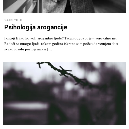
24.05.2018
Psihologija arogancije
Postoji li iko ko voli arogantne ljude? Tačan odgovor je – verovatno ne.
Radeći sa mnogo ljudi, tokom godina iskreno sam počeo da verujem da u
svakoj osobi postoji makar […]