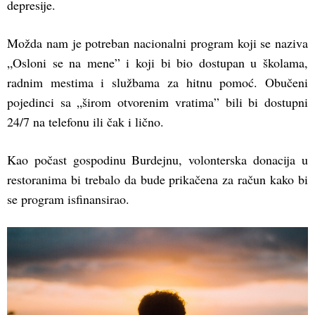
depresije.
Možda nam je potreban nacionalni program koji se naziva
„Osloni se na mene” i koji bi bio dostupan u školama,
radnim mestima i službama za hitnu pomoć. Obučeni
pojedinci sa „širom otvorenim vratima” bili bi dostupni
24/7 na telefonu ili čak i lično.
Kao počast gospodinu Burdejnu, volonterska donacija u
restoranima bi trebalo da bude prikačena za račun kako bi
se program isfinansirao.