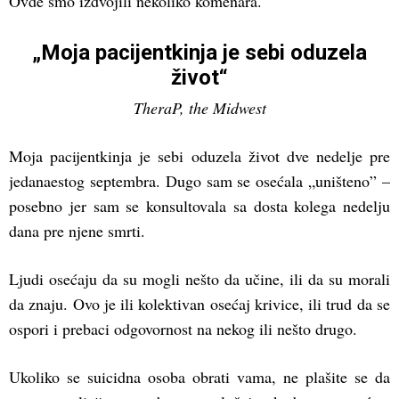
Ovde smo izdvojili nekoliko komenara.
„Moja pacijentkinja je sebi oduzela
život“
TheraP, the Midwest
Moja pacijentkinja je sebi oduzela život dve nedelje pre
jedanaestog septembra. Dugo sam se osećala „uništeno” –
posebno jer sam se konsultovala sa dosta kolega nedelju
dana pre njene smrti.
Ljudi osećaju da su mogli nešto da učine, ili da su morali
da znaju. Ovo je ili kolektivan osećaj krivice, ili trud da se
ospori i prebaci odgovornost na nekog ili nešto drugo.
Ukoliko se suicidna osoba obrati vama, ne plašite se da