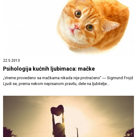
22.5.2013
Psihologija kućnih ljubimaca: mačke
„Vreme provedeno sa mačkama nikada nije protraćeno“ ― Sigmund Frojd
Ljudi se, prema nekom nepisanom pravilu, dele na ljubitelje...