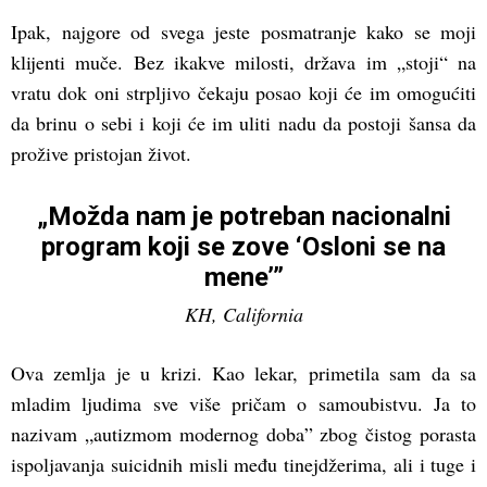
Ipak, najgore od svega jeste posmatranje kako se moji
klijenti muče. Bez ikakve milosti, država im „stoji“ na
vratu dok oni strpljivo čekaju posao koji će im omogućiti
da brinu o sebi i koji će im uliti nadu da postoji šansa da
prožive pristojan život.
„Možda nam je potreban nacionalni
program koji se zove ‘Osloni se na
mene’”
KH, California
Ova zemlja je u krizi. Kao lekar, primetila sam da sa
mladim ljudima sve više pričam o samoubistvu. Ja to
nazivam „autizmom modernog doba” zbog čistog porasta
ispoljavanja suicidnih misli među tinejdžerima, ali i tuge i