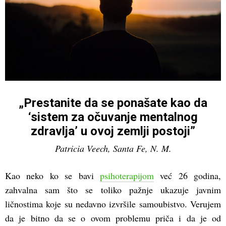
„Prestanite da se ponašate kao da
‘sistem za očuvanje mentalnog
zdravlja’ u ovoj zemlji postoji”
Patricia Veech, Santa Fe, N. M.
Kao neko ko se bavi
psihoterapijom
već 26 godina,
zahvalna sam što se toliko pažnje ukazuje javnim
ličnostima koje su nedavno izvršile samoubistvo. Verujem
da je bitno da se o ovom problemu priča i da je od