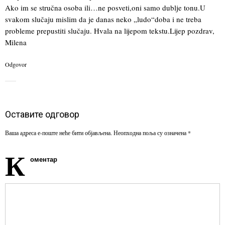
Ako im se stručna osoba ili…ne posveti,oni samo dublje tonu.U
svakom slučaju mislim da je danas neko „ludo“doba i ne treba
probleme prepustiti slučaju. Hvala na lijepom tekstu.Lijep pozdrav,
Milena
Odgovor
Оставите одговор
Ваша адреса е-поште неће бити објављена.
Неопходна поља су означена
*
К
оментар