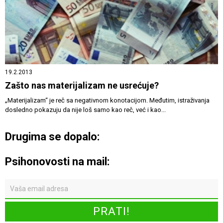
19.2.2013
Zašto nas materijalizam ne usrećuje?
„Materijalizam“ je reč sa negativnom konotacijom. Međutim, istraživanja
dosledno pokazuju da nije loš samo kao reč, već i kao...
Drugima se dopalo:
Psihonovosti na mail: