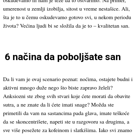
oskudevamo ili nam je teže da to ostvarimo. Na primer,
umerenost u zemlji izobilja, sitost u vreme nestašice. Ali,
šta je to u čemu oskudevamo gotovo svi, u nekom periodu
života? Većina ljudi bi se složila da je to – kvalitetan san.
6 načina da poboljšate san
Da li vam je ovaj scenario poznat: noćima, ostajete budni i
aktivni mnogo duže nego što biste zapravo želeli?
Anksiozni ste zbog svih stvari koje ćete morati da obavite
sutra, a ne znate da li ćete imati snage? Možda ste
primetili da vam na sastancima pada glava, imate teškoće
da se skoncentrišete, napeti ste u razgovoru sa drugima, a
sve više posežete za kofeinom i slatkišima. Iako svi znamo