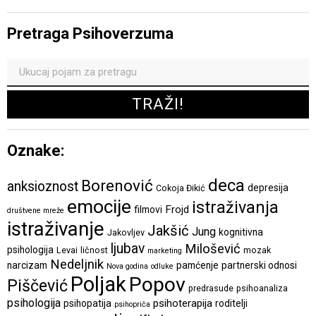
Pretraga Psihoverzuma
Oznake:
deca
Borenović
anksioznost
depresija
Cokoja Đikić
emocije
istraživanja
Frojd
filmovi
društvene mreže
istraživanje
Jakšić
Jung
kognitivna
Jakovljev
ljubav
Milošević
psihologija
Levai
ličnost
mozak
marketing
Nedeljnik
narcizam
pamćenje
partnerski odnosi
Nova godina
odluke
Poljak
Popov
Piščević
predrasude
psihoanaliza
psihologija
psihoterapija
psihopatija
roditelji
psihopriča