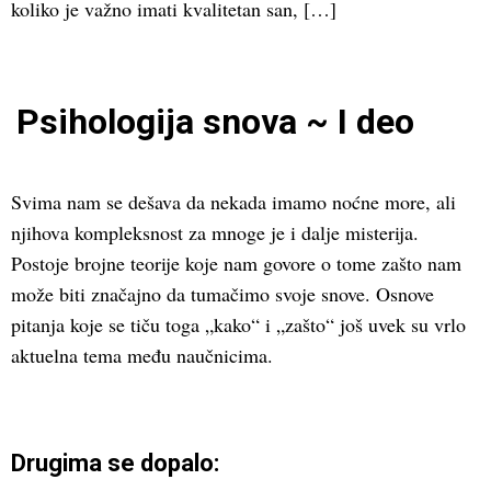
koliko je važno imati kvalitetan san, […]
Psihologija snova ~ I deo
Svima nam se dešava da nekada imamo noćne more, ali
njihova kompleksnost za mnoge je i dalje misterija.
Postoje brojne teorije koje nam govore o tome zašto nam
može biti značajno da tumačimo svoje snove. Osnove
pitanja koje se tiču toga „kako“ i „zašto“ još uvek su vrlo
aktuelna tema među naučnicima.
Drugima se dopalo: