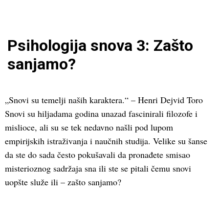
Psihologija snova 3: Zašto
sanjamo?
„Snovi su temelji naših karaktera.“ – Henri Dejvid Toro
Snovi su hiljadama godina unazad fascinirali filozofe i
mislioce, ali su se tek nedavno našli pod lupom
empirijskih istraživanja i naučnih studija. Velike su šanse
da ste do sada često pokušavali da pronađete smisao
misterioznog sadržaja sna ili ste se pitali čemu snovi
uopšte služe ili – zašto sanjamo?