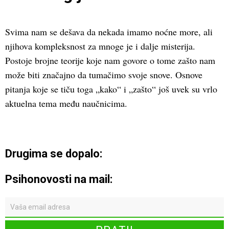
Svima nam se dešava da nekada imamo noćne more, ali
njihova kompleksnost za mnoge je i dalje misterija.
Postoje brojne teorije koje nam govore o tome zašto nam
može biti značajno da tumačimo svoje snove. Osnove
pitanja koje se tiču toga „kako“ i „zašto“ još uvek su vrlo
aktuelna tema među naučnicima.
Drugima se dopalo:
Psihonovosti na mail: