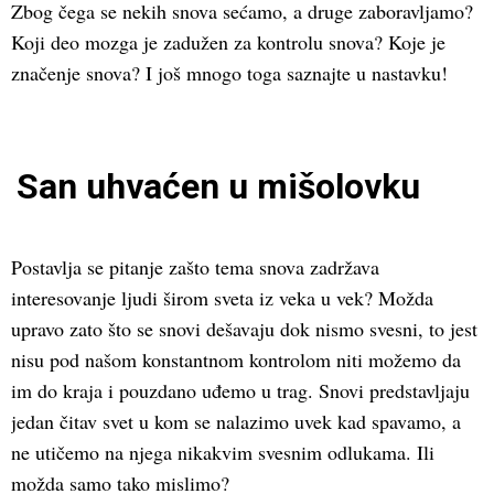
Zbog čega se nekih snova sećamo, a druge zaboravljamo?
Koji deo mozga je zadužen za kontrolu snova? Koje je
značenje snova? I još mnogo toga saznajte u nastavku!
San uhvaćen u mišolovku
Postavlja se pitanje zašto tema snova zadržava
interesovanje ljudi širom sveta iz veka u vek? Možda
upravo zato što se snovi dešavaju dok nismo svesni, to jest
nisu pod našom konstantnom kontrolom niti možemo da
im do kraja i pouzdano uđemo u trag. Snovi predstavljaju
jedan čitav svet u kom se nalazimo uvek kad spavamo, a
ne utičemo na njega nikakvim svesnim odlukama. Ili
možda samo tako mislimo?