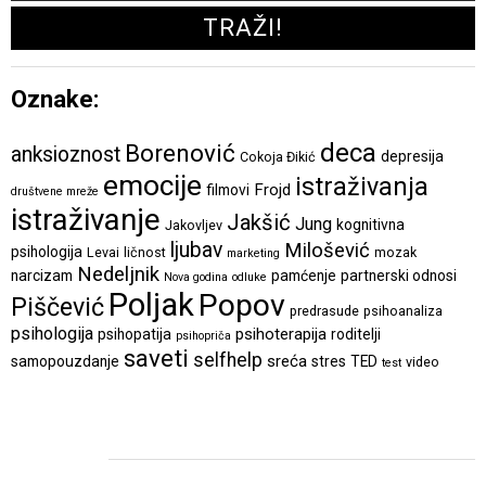
Oznake:
deca
Borenović
anksioznost
depresija
Cokoja Đikić
emocije
istraživanja
Frojd
filmovi
društvene mreže
istraživanje
Jakšić
Jung
kognitivna
Jakovljev
ljubav
Milošević
psihologija
Levai
ličnost
mozak
marketing
Nedeljnik
narcizam
pamćenje
partnerski odnosi
Nova godina
odluke
Poljak
Popov
Piščević
predrasude
psihoanaliza
psihologija
psihoterapija
psihopatija
roditelji
psihopriča
saveti
selfhelp
sreća
samopouzdanje
stres
TED
video
test