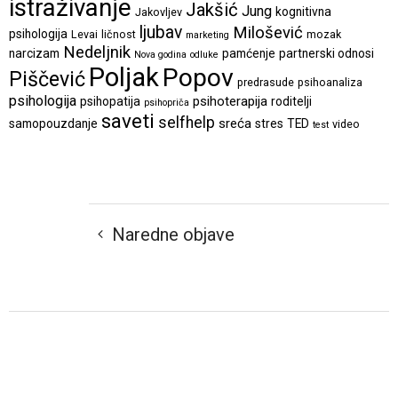
istraživanje
Jakšić
Jung
kognitivna
Jakovljev
ljubav
Milošević
psihologija
Levai
ličnost
mozak
marketing
Nedeljnik
narcizam
pamćenje
partnerski odnosi
Nova godina
odluke
Poljak
Popov
Piščević
predrasude
psihoanaliza
psihologija
psihoterapija
psihopatija
roditelji
psihopriča
saveti
selfhelp
sreća
samopouzdanje
stres
TED
video
test
Naredne objave