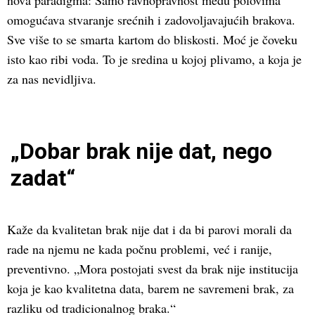
nova paradigma: Samo ravnopravnost među polovima
omogućava stvaranje srećnih i zadovoljavajućih brakova.
Sve više to se smarta kartom do bliskosti. Moć je čoveku
isto kao ribi voda. To je sredina u kojoj plivamo, a koja je
za nas nevidljiva.
„Dobar brak nije dat, nego
zadat“
Kaže da kvalitetan brak nije dat i da bi parovi morali da
rade na njemu ne kada počnu problemi, već i ranije,
preventivno. „Mora postojati svest da brak nije institucija
koja je kao kvalitetna data, barem ne savremeni brak, za
razliku od tradicionalnog braka.“