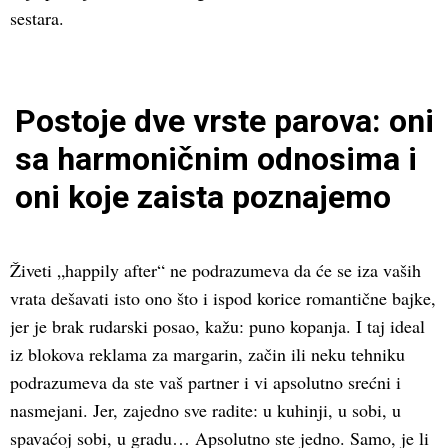
sestara.
Postoje dve vrste parova: oni
sa harmoničnim odnosima i
oni koje zaista poznajemo
Živeti „happily after“ ne podrazumeva da će se iza vaših
vrata dešavati isto ono što i ispod korice romantične bajke,
jer je brak rudarski posao, kažu: puno kopanja. I taj ideal
iz blokova reklama za margarin, začin ili neku tehniku
podrazumeva da ste vaš partner i vi apsolutno srećni i
nasmejani. Jer, zajedno sve radite: u kuhinji, u sobi, u
spavaćoj sobi, u gradu… Apsolutno ste jedno. Samo, je li