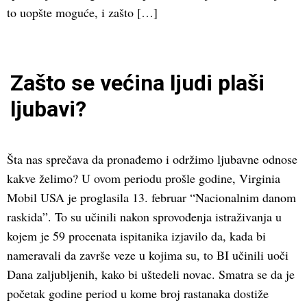
to uopšte moguće, i zašto […]
Zašto se većina ljudi plaši
ljubavi?
Šta nas sprečava da pronađemo i održimo ljubavne odnose
kakve želimo? U ovom periodu prošle godine, Virginia
Mobil USA je proglasila 13. februar “Nacionalnim danom
raskida”. To su učinili nakon sprovođenja istraživanja u
kojem je 59 procenata ispitanika izjavilo da, kada bi
nameravali da završe veze u kojima su, to BI učinili uoči
Dana zaljubljenih, kako bi uštedeli novac. Smatra se da je
početak godine period u kome broj rastanaka dostiže