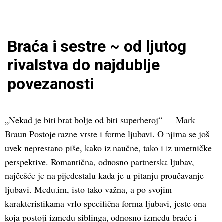
Braća i sestre ~ od ljutog
rivalstva do najdublje
povezanosti
„Nekad je biti brat bolje od biti superheroj“ — Mark
Braun Postoje razne vrste i forme ljubavi. O njima se još
uvek neprestano piše, kako iz naučne, tako i iz umetničke
perspektive. Romantična, odnosno partnerska ljubav,
najčešće je na pijedestalu kada je u pitanju proučavanje
ljubavi. Međutim, isto tako važna, a po svojim
karakteristikama vrlo specifična forma ljubavi, jeste ona
koja postoji između siblinga, odnosno između braće i