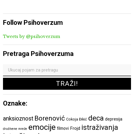
Follow Psihoverzum
Tweets by @psihoverzum
Pretraga Psihoverzuma
Oznake:
deca
Borenović
anksioznost
depresija
Cokoja Đikić
emocije
istraživanja
Frojd
filmovi
društvene mreže