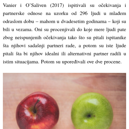
Vanier i O’Saliven (2017) ispitivali su očekivanja i
partnerske odnose na uzorku od 296 ljudi u mlađem
odraslom dobu – mahom u dvadesetim godinama – koji su
bili u vezama. Oni su procenjivali do koje mere ljudi pate
zbog neispunjenih očekivanja tako što su pitali ispitanike
šta njihovi sadašnji partneri rade, a potom su iste ljude
pitali šta bi njihov idealni ili alternativni partner radili u
istim situacijama. Potom su upoređivali ove dve procene.