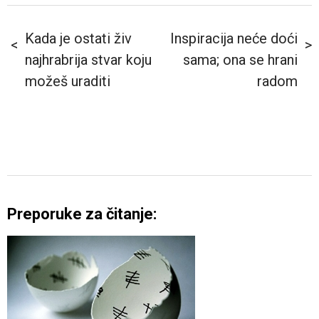
Kada je ostati živ
Inspiracija neće doći
najhrabrija stvar koju
sama; ona se hrani
možeš uraditi
radom
Preporuke za čitanje: