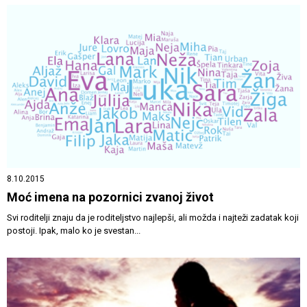
8.10.2015
Moć imena na pozornici zvanoj život
Svi roditelji znaju da je roditeljstvo najlepši, ali možda i najteži zadatak koji
postoji. Ipak, malo ko je svestan...