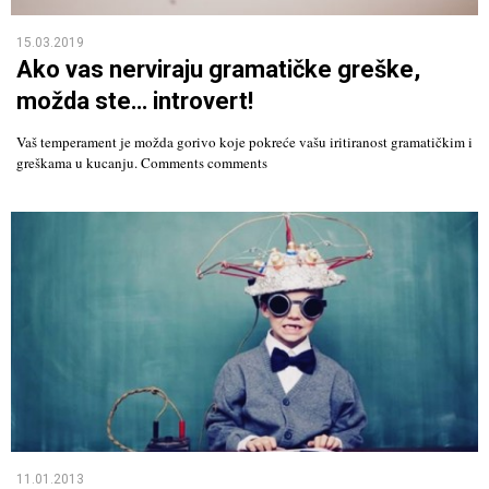
15.03.2019
Ako vas nerviraju gramatičke greške,
možda ste… introvert!
Vaš temperament je možda gorivo koje pokreće vašu iritiranost gramatičkim i
greškama u kucanju. Comments comments
11.01.2013