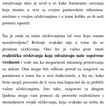
istraživanje dalo je uvid u to kako formiramo osećanja
koja imamo u vezi sa svojim partnerskim odnosima:
mislimo o svojim očekivanjima i o tome koliko su ih naši
partneri ispunili.
Šta je onda sa onim očekivanjima od veze koja ostanu
nezadovoljena? Rešenje svakako nije u tome da se
promene očekivanja. Ono što je važno jeste imati
realistička očekivanja koja odražavaju naše sopstvene
vrednosti
i vode nas ka mogućnosti intimnog povezivanja
sa nekim. Ona mogu biti odličan povod za razgovor sa
partnerom o tome šta u vezi funkcioniše, a šta ne, kako
biste mogli proceniti da li veza ima kapacitet da se približi
vašim očekivanjima. Isto tako, razgovori sa drugim
ljudima mogu vam pomoći da proverite realističnost i
utemeljenost svojih očekivanja, koja svakako ne treba da