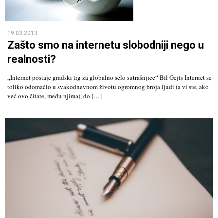
19.03.2013
Zašto smo na internetu slobodniji nego u
realnosti?
„Internet postaje gradski trg za globalno selo sutrašnjice“ Bil Gejts Internet se
toliko odomaćio u svakodnevnom životu ogromnog broja ljudi (a vi ste, ako
već ovo čitate, među njima), do […]