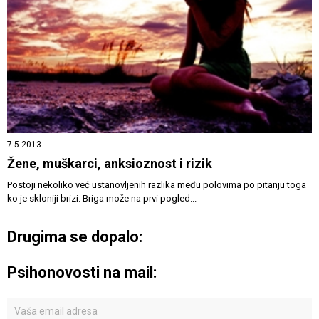
7.5.2013
Žene, muškarci, anksioznost i rizik
Postoji nekoliko već ustanovljenih razlika među polovima po pitanju toga
ko je skloniji brizi. Briga može na prvi pogled...
Drugima se dopalo:
Psihonovosti na mail: