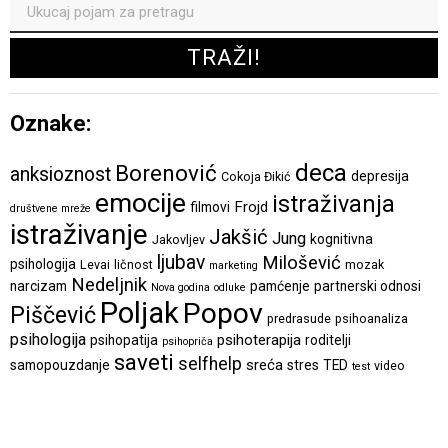
Oznake:
deca
Borenović
anksioznost
depresija
Cokoja Đikić
emocije
istraživanja
Frojd
filmovi
društvene mreže
istraživanje
Jakšić
Jung
kognitivna
Jakovljev
ljubav
Milošević
psihologija
Levai
ličnost
mozak
marketing
Nedeljnik
narcizam
pamćenje
partnerski odnosi
Nova godina
odluke
Poljak
Popov
Piščević
predrasude
psihoanaliza
psihologija
psihoterapija
psihopatija
roditelji
psihopriča
saveti
selfhelp
sreća
samopouzdanje
stres
TED
video
test