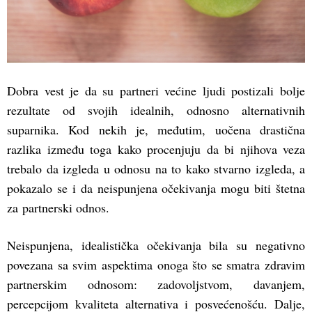
Dobra vest je da su partneri većine ljudi postizali bolje
rezultate od svojih idealnih, odnosno alternativnih
suparnika. Kod nekih je, međutim, uočena drastična
razlika između toga kako procenjuju da bi njihova veza
trebalo da izgleda u odnosu na to kako stvarno izgleda, a
pokazalo se i da neispunjena očekivanja mogu biti štetna
za partnerski odnos.
Neispunjena, idealistička očekivanja bila su negativno
povezana sa svim aspektima onoga što se smatra zdravim
partnerskim odnosom: zadovoljstvom, davanjem,
percepcijom kvaliteta alternativa i posvećenošću. Dalje,