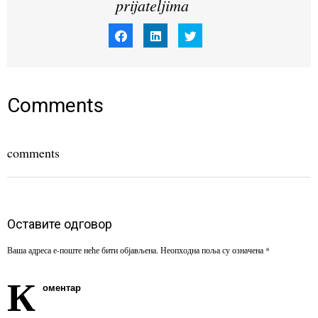
prijateljima
Click
Click
Click
to
to
to
share
share
share
on
on
on
Facebook
LinkedIn
Twitter
(Opens
(Opens
(Opens
in
in
in
new
new
new
window)
window)
window)
Comments
comments
Оставите одговор
Ваша адреса е-поште неће бити објављена.
Неопходна поља су означена
*
К
оментар