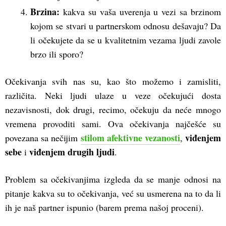
Brzina:
kakva su vaša uverenja u vezi sa brzinom
kojom se stvari u partnerskom odnosu dešavaju? Da
li očekujete da se u kvalitetnim vezama ljudi zavole
brzo ili sporo?
Očekivanja svih nas su, kao što možemo i zamisliti,
različita. Neki ljudi ulaze u veze očekujući dosta
nezavisnosti, dok drugi, recimo, očekuju da neće mnogo
vremena provoditi sami. Ova očekivanja najčešće su
stilom afektivne vezanosti
viđenjem
povezana sa nečijim
,
sebe
viđenjem drugih ljudi
i
.
Problem sa očekivanjima izgleda da se manje odnosi na
pitanje kakva su to očekivanja, već su usmerena na to da li
ih je naš partner ispunio (barem prema našoj proceni).