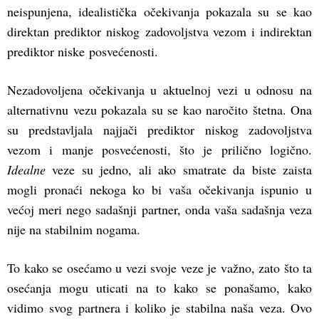
neispunjena, idealistička očekivanja pokazala su se kao
direktan prediktor niskog zadovoljstva vezom i indirektan
prediktor niske posvećenosti.
Nezadovoljena očekivanja u aktuelnoj vezi u odnosu na
alternativnu vezu pokazala su se kao naročito štetna. Ona
su predstavljala najjači prediktor niskog zadovoljstva
vezom i manje posvećenosti, što je prilično logično.
Idealne
veze su jedno, ali ako smatrate da biste zaista
mogli pronaći nekoga ko bi vaša očekivanja ispunio u
većoj meri nego sadašnji partner, onda vaša sadašnja veza
nije na stabilnim nogama.
To kako se osećamo u vezi svoje veze je važno, zato što ta
osećanja mogu uticati na to kako se ponašamo, kako
vidimo svog partnera i koliko je stabilna naša veza. Ovo