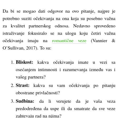
Da bi se mogao dati odgovor na ovo pitanje, najpre je
potrebno suziti očekivanja na ona koja su posebno važna
za kvalitet partnerskog odnosa. Nedavno sprovedeno
istraživanje fokusiralo se na ulogu koju četiri važna
očekivanja imaju na
romantične veze
(Vannier &
O’Sullivan, 2017). To su:
Bliskost:
kakva očekivanja imate u vezi sa
osećanjem intimnosti i razumevanja između vas i
vašeg partnera?
Strast:
kakva su vam očekivanja po pitanju
obostrane privlačnosti?
Sudbina:
da li verujete da je vaša veza
predodređena da uspe ili da smatrate da sve veze
zahtevaju rad na njima?