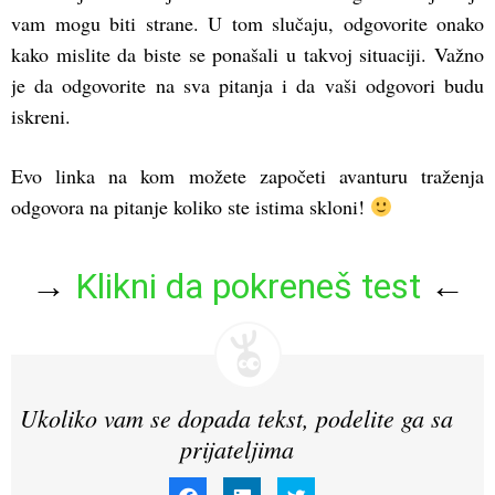
vam mogu biti strane. U tom slučaju, odgovorite onako
kako mislite da biste se ponašali u takvoj situaciji. Važno
je da odgovorite na sva pitanja i da vaši odgovori budu
iskreni.
Evo linka na kom možete započeti avanturu traženja
odgovora na pitanje koliko ste istima skloni!
→
Klikni da pokreneš test
←
Ukoliko vam se dopada tekst, podelite ga sa
prijateljima
Click
Click
Click