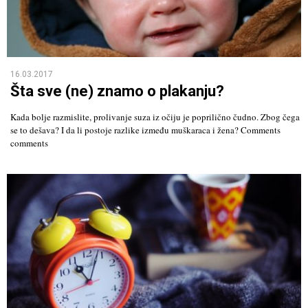
16.03.2017
Šta sve (ne) znamo o plakanju?
Kada bolje razmislite, prolivanje suza iz očiju je poprilično čudno. Zbog čega
se to dešava? I da li postoje razlike između muškaraca i žena? Comments
comments