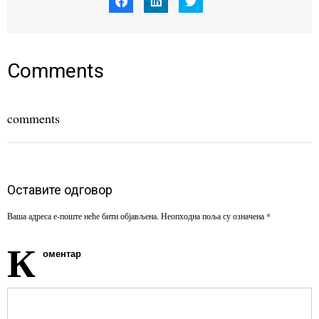
to
to
to
share
share
share
on
on
on
Facebook
LinkedIn
Twitter
(Opens
(Opens
(Opens
in
in
in
new
new
new
window)
window)
window)
Comments
comments
Оставите одговор
Ваша адреса е-поште неће бити објављена.
Неопходна поља су означена
*
К
оментар