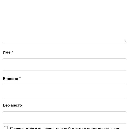
Име
*
Е-пошта
*
Веб место
Сачувај моје име, е-пошту и веб место у овом прегледачу