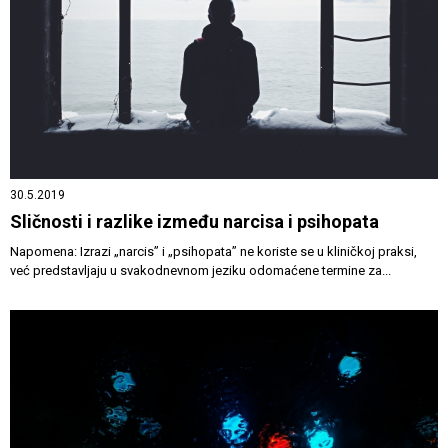
30.5.2019
Sličnosti i razlike između narcisa i psihopata
Napomena: Izrazi „narcis” i „psihopata” ne koriste se u kliničkoj praksi,
već predstavljaju u svakodnevnom jeziku odomaćene termine za...