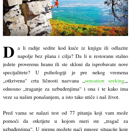
D
a li radije sedite kod kuće iz knjigu ili odlazite
napolje bez plana i cilja? Da li u restoranu stalno
jedete proverenu hranu ili ste skloni da isprobavate nove
specijalitete? U psihologiji je pre nekog vremena
„otkrivena“ crta ličnosti nazvana „
sensation seeking
„,
odnosno „traganje za uzbuđenjima“ i ona i te kako ima
veze sa našim ponašanjem, a isto tako utiče i naš život.
Pred vama se nalazi test od 77 pitanja koji vam može
pomoći da otkrijete u kojom meri ste „tragač za
uzbuđenjima“. U njemu možete naći mnoge situacije koje