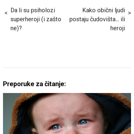
Da li su psiholozi
Kako obični ljudi
superheroji (i zašto
postaju čudovišta… ili
ne)?
heroji
Preporuke za čitanje: