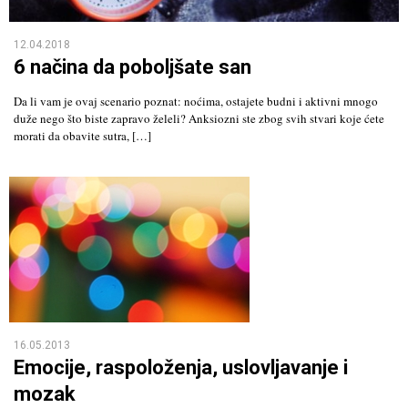
12.04.2018
6 načina da poboljšate san
Da li vam je ovaj scenario poznat: noćima, ostajete budni i aktivni mnogo
duže nego što biste zapravo želeli? Anksiozni ste zbog svih stvari koje ćete
morati da obavite sutra, […]
16.05.2013
Emocije, raspoloženja, uslovljavanje i
mozak