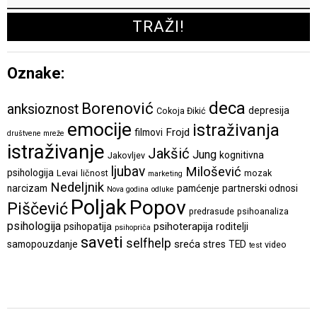
Oznake:
deca
Borenović
anksioznost
depresija
Cokoja Đikić
emocije
istraživanja
Frojd
filmovi
društvene mreže
istraživanje
Jakšić
Jung
kognitivna
Jakovljev
ljubav
Milošević
psihologija
Levai
ličnost
mozak
marketing
Nedeljnik
narcizam
pamćenje
partnerski odnosi
Nova godina
odluke
Poljak
Popov
Piščević
predrasude
psihoanaliza
psihologija
psihoterapija
psihopatija
roditelji
psihopriča
saveti
selfhelp
sreća
samopouzdanje
stres
TED
video
test