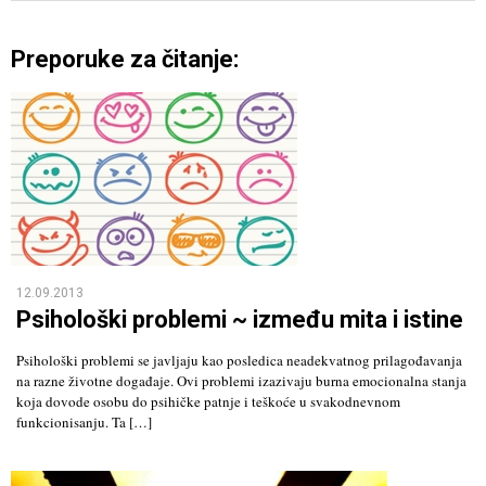
Preporuke za čitanje:
12.09.2013
Psihološki problemi ~ između mita i istine
Psihološki problemi se javljaju kao posledica neadekvatnog prilagođavanja
na razne životne događaje. Ovi problemi izazivaju burna emocionalna stanja
koja dovode osobu do psihičke patnje i teškoće u svakodnevnom
funkcionisanju. Ta […]