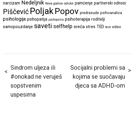
Nedeljnik
narcizam
pamćenje
partnerski odnosi
Nova godina
odluke
Poljak
Popov
Piščević
predrasude
psihoanaliza
psihologija
psihoterapija
psihopatija
roditelji
psihopriča
saveti
selfhelp
sreća
samopouzdanje
stres
TED
video
test
Sindrom uljeza ili
Socijalni problemi sa
#onokad ne veruješ
kojima se suočavaju
sopstvenim
djeca sa ADHD-om
uspesima