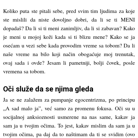
Koliko puta ste pitali sebe, pred svim tim ljudima za koje
ste mislili da niste dovoljno dobri, da li se ti MENI
dopadaš? Da li si ti meni zanimljiv, da li si zabavan? Kako
je meni u mojoj koži kada si ti blizu mene? Kako se ja
osećam u vezi sebe kada provodim vreme sa tobom? Da li
naše vreme na bilo koji način obogaćuje moj trenutak,
ovaj sada i ovde? Jesam li pametniji, bolji čovek, posle
vremena sa tobom.
Oči služe da se njima gleda
Ja se ne zalažem za pumpanje egocentrizma, po principu
„A sad malo ja”, već samo za promenu fokusa. Oči su u
socijalnoj anksioznosti usmerene na nas same, kakav ja
sam ja u tvojim očima. To jest, kakav mislim da sam ja u
tvojim očima, pa daj da to naštimam da ti se svidim (ovo