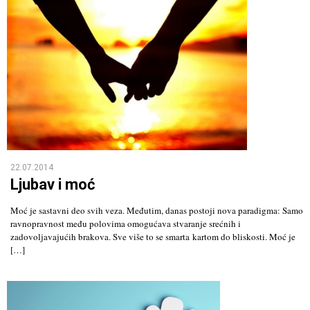
22.07.2014
Ljubav i moć
Moć je sastavni deo svih veza. Međutim, danas postoji nova paradigma: Samo
ravnopravnost među polovima omogućava stvaranje srećnih i
zadovoljavajućih brakova. Sve više to se smarta kartom do bliskosti. Moć je
[…]