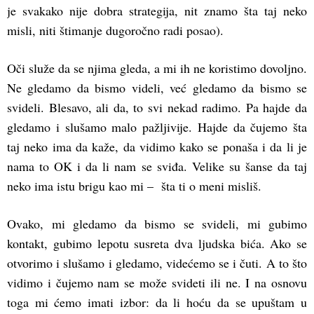
je svakako nije dobra strategija, nit znamo šta taj neko
misli, niti štimanje dugoročno radi posao).
Oči služe da se njima gleda, a mi ih ne koristimo dovoljno.
Ne gledamo da bismo videli, već gledamo da bismo se
svideli. Blesavo, ali da, to svi nekad radimo. Pa hajde da
gledamo i slušamo malo pažljivije. Hajde da čujemo šta
taj neko ima da kaže, da vidimo kako se ponaša i da li je
nama to OK i da li nam se sviđa. Velike su šanse da taj
neko ima istu brigu kao mi – šta ti o meni misliš.
Ovako, mi gledamo da bismo se svideli, mi gubimo
kontakt, gubimo lepotu susreta dva ljudska bića. Ako se
otvorimo i slušamo i gledamo, videćemo se i čuti. A to što
vidimo i čujemo nam se može svideti ili ne. I na osnovu
toga mi ćemo imati izbor: da li hoću da se upuštam u