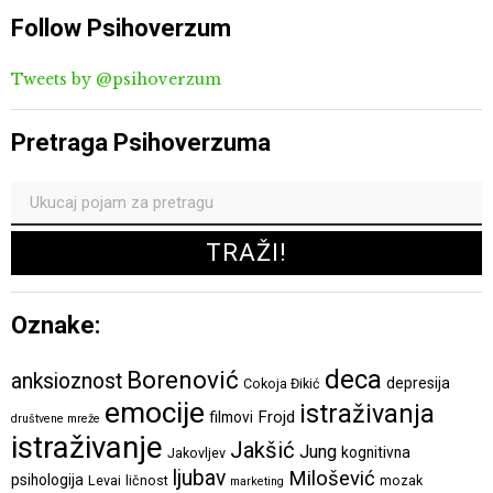
Follow Psihoverzum
Tweets by @psihoverzum
Pretraga Psihoverzuma
Oznake:
deca
Borenović
anksioznost
depresija
Cokoja Đikić
emocije
istraživanja
Frojd
filmovi
društvene mreže
istraživanje
Jakšić
Jung
kognitivna
Jakovljev
ljubav
Milošević
psihologija
Levai
ličnost
mozak
marketing