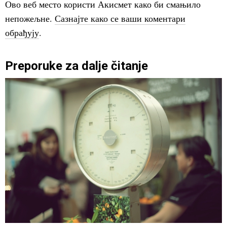
Ово веб место користи Акисмет како би смањило
непожељне.
Сазнајте како се ваши коментари
обрађују
.
Preporuke za dalje čitanje