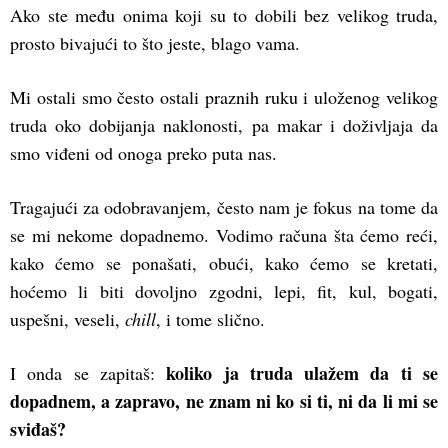
Ako ste među onima koji su to dobili bez velikog truda,
prosto bivajući to što jeste, blago vama.
Mi ostali smo često ostali praznih ruku i uloženog velikog
truda oko dobijanja naklonosti, pa makar i doživljaja da
smo viđeni od onoga preko puta nas.
Tragajući za odobravanjem, često nam je fokus na tome da
se mi nekome dopadnemo. Vodimo računa šta ćemo reći,
kako ćemo se ponašati, obući, kako ćemo se kretati,
hoćemo li biti dovoljno zgodni, lepi, fit, kul, bogati,
uspešni, veseli,
chill
, i tome slično.
koliko ja truda ulažem da ti se
I onda se zapitaš:
dopadnem, a zapravo, ne znam ni ko si ti, ni da li mi se
sviđaš?