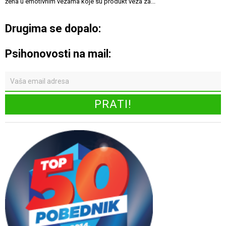
žena u emotivnim vezama koje su produkt veza za...
Drugima se dopalo:
Psihonovosti na mail: