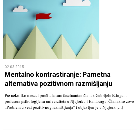
02.03.2015
Mentalno kontrastiranje: Pametna
alternativa pozitivnom razmišljanju
Pre nekoliko meseci pročitala sam fascinantan članak Gabrijele Etingen,
profesora psihologije sa univerziteta u Njujorku i Hamburgu. Članak se zove
„Problem u vezi pozitivnog razmišljanja“ i objavljen je u Njujork […]