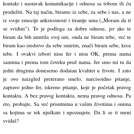
kontakt i nastavak komunikacije i odnosa sa tobom ili ću
produžiti. Na taj način, biramo iz sebe, za sebe i nas, a ne
iz svoje emocije anksioznosti i tiranije uma („Moram da ti
se svidim”). To je podloga za dobre odnose, jer ako te
biram da bih umirila svoj um, onda ne biram tebe, već te
biram kao sredstvo da sebe smirim, znači biram sebe, kroz
tebe. I ovakvi izbori nisu fer i nisu OK, prema nama
samima i prema tom čoveku pred nama. Jer smo mi tu da
jedni drugima donesemo dodatan kvalitet u živote. I zato
je ovo naizgled preterano smelo, narcisoidno pitanje,
zapravo jedno fer, iskreno pitanje, koje je početak pravog
kontakta. A bez pravog kontakta, nema pravog odnosa. Pa
eto, probajte. Sa već prisutnima u vašim životima i onima
sa kojima se tek njuškate i upoznajete. Da li se ti meni
sviđaš?