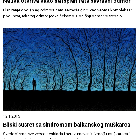
Nauka otkriva kako da isplanirate savršeni odmor
Planiranje godišnjeg odmora nam se može činiti kao veoma kompleksan
poduhvat, iako taj odmor jedva čekamo. Godišnji odmor bi trebalo...
12.1.2015
Bliski susret sa sindromom balkanskog muškarca
Svedoci smo sve većeg nesklada i nerazumevanja između muškaraca i