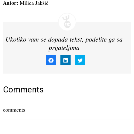
Autor:
Milica Jakšić
Ukoliko vam se dopada tekst, podelite ga sa
prijateljima
Click
Click
Click
to
to
to
share
share
share
on
on
on
Facebook
LinkedIn
Twitter
(Opens
(Opens
(Opens
in
in
in
new
new
new
window)
window)
window)
Comments
comments