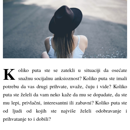
K
oliko puta ste se zatekli u situaciji da osećate
snažnu socijalnu anksioznost? Koliko puta ste imali
potrebu da vas drugi prihvate, uvaže, čuju i vide? Koliko
puta ste želeli da vam neko kaže da mu se dopadate, da ste
mu lepi, privlačni, interesantni ili zabavni? Koliko puta ste
od ljudi od kojih ste najviše želeli odobravanje i
prihvatanje to i dobili?