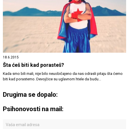
18.6.2015
Šta ćeš biti kad porasteš?
Kada smo bili mali, nije bilo neuobičajeno da nas odrasli pitaju šta ćemo
biti kad porastemo. Devojčice su uglavnom htele da budu...
Drugima se dopalo:
Psihonovosti na mail: