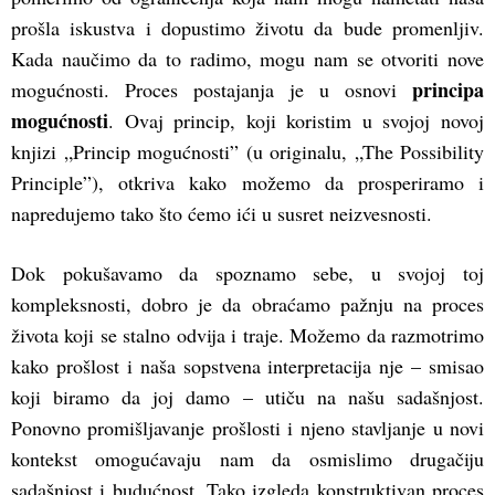
prošla iskustva i dopustimo životu da bude promenljiv.
Kada naučimo da to radimo, mogu nam se otvoriti nove
principa
mogućnosti. Proces postajanja je u osnovi
mogućnosti
. Ovaj princip, koji koristim u svojoj novoj
knjizi „Princip mogućnosti” (u originalu, „The Possibility
Principle”), otkriva kako možemo da prosperiramo i
napredujemo tako što ćemo ići u susret neizvesnosti.
Dok pokušavamo da spoznamo sebe, u svojoj toj
kompleksnosti, dobro je da obraćamo pažnju na proces
života koji se stalno odvija i traje. Možemo da razmotrimo
kako prošlost i naša sopstvena interpretacija nje – smisao
koji biramo da joj damo – utiču na našu sadašnjost.
Ponovno promišljavanje prošlosti i njeno stavljanje u novi
kontekst omogućavaju nam da osmislimo drugačiju
sadašnjost i budućnost. Tako izgleda konstruktivan proces