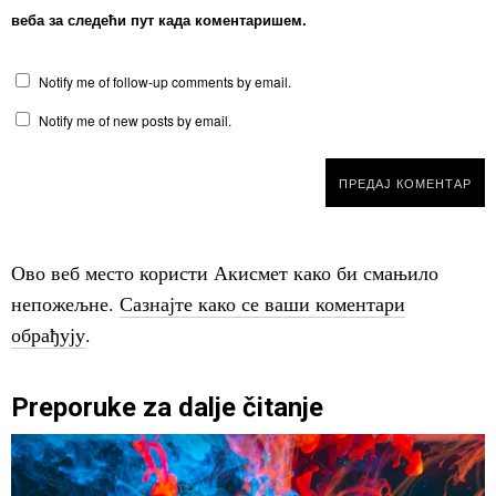
веба за следећи пут када коментаришем.
Notify me of follow-up comments by email.
Notify me of new posts by email.
Ово веб место користи Акисмет како би смањило
непожељне.
Сазнајте како се ваши коментари
обрађују
.
Preporuke za dalje čitanje