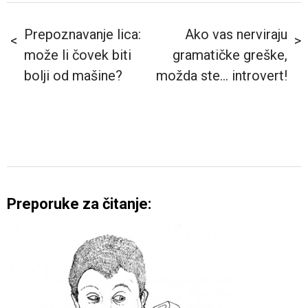
Prepoznavanje lica:
Ako vas nerviraju
može li čovek biti
gramatičke greške,
bolji od mašine?
možda ste… introvert!
Preporuke za čitanje: