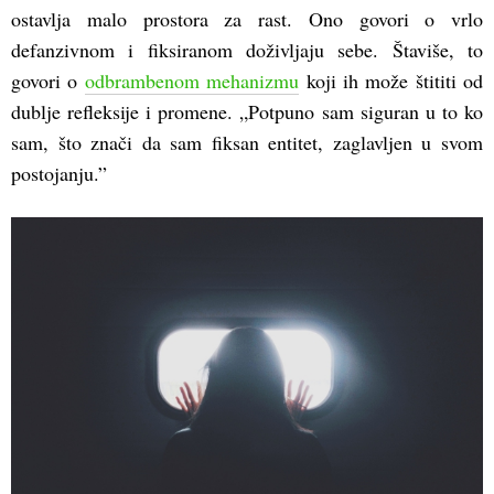
ostavlja malo prostora za rast. Ono govori o vrlo
defanzivnom i fiksiranom doživljaju sebe. Štaviše, to
govori o
odbrambenom mehanizmu
koji ih može štititi od
dublje refleksije i promene. „Potpuno sam siguran u to ko
sam, što znači da sam fiksan entitet, zaglavljen u svom
postojanju.”