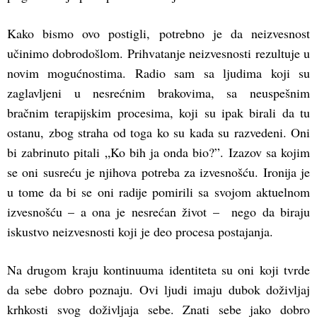
Kako bismo ovo postigli, potrebno je da neizvesnost
učinimo dobrodošlom. Prihvatanje neizvesnosti rezultuje u
novim mogućnostima. Radio sam sa ljudima koji su
zaglavljeni u nesrećnim brakovima, sa neuspešnim
bračnim terapijskim procesima, koji su ipak birali da tu
ostanu, zbog straha od toga ko su kada su razvedeni. Oni
bi zabrinuto pitali „Ko bih ja onda bio?”. Izazov sa kojim
se oni susreću je njihova potreba za izvesnošću. Ironija je
u tome da bi se oni radije pomirili sa svojom aktuelnom
izvesnošću – a ona je nesrećan život – nego da biraju
iskustvo neizvesnosti koji je deo procesa postajanja.
Na drugom kraju kontinuuma identiteta su oni koji tvrde
da sebe dobro poznaju. Ovi ljudi imaju dubok doživljaj
krhkosti svog doživljaja sebe. Znati sebe jako dobro