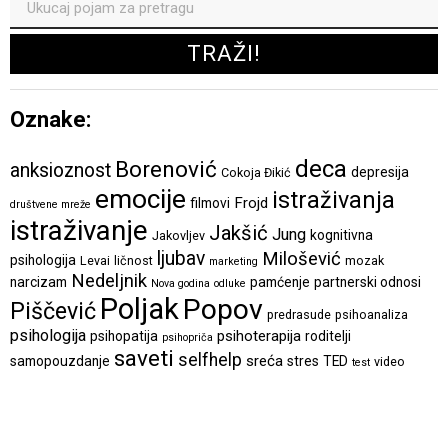
Oznake:
deca
Borenović
anksioznost
depresija
Cokoja Đikić
emocije
istraživanja
Frojd
filmovi
društvene mreže
istraživanje
Jakšić
Jung
kognitivna
Jakovljev
ljubav
Milošević
psihologija
Levai
ličnost
mozak
marketing
Nedeljnik
narcizam
pamćenje
partnerski odnosi
Nova godina
odluke
Poljak
Popov
Piščević
predrasude
psihoanaliza
psihologija
psihoterapija
psihopatija
roditelji
psihopriča
saveti
selfhelp
sreća
samopouzdanje
stres
TED
video
test