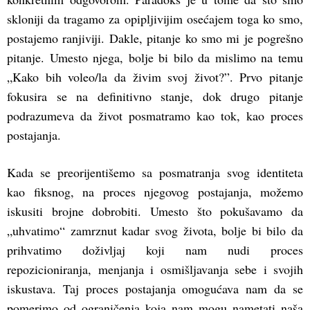
skloniji da tragamo za opipljivijim osećajem toga ko smo,
postajemo ranjiviji. Dakle, pitanje ko smo mi je pogrešno
pitanje. Umesto njega, bolje bi bilo da mislimo na temu
„Kako bih voleo/la da živim svoj život?”. Prvo pitanje
fokusira se na definitivno stanje, dok drugo pitanje
podrazumeva da život posmatramo kao tok, kao proces
postajanja.
Kada se preorijentišemo sa posmatranja svog identiteta
kao fiksnog, na proces njegovog postajanja, možemo
iskusiti brojne dobrobiti. Umesto što pokušavamo da
„uhvatimo“ zamrznut kadar svog života, bolje bi bilo da
prihvatimo doživljaj koji nam nudi proces
repozicioniranja, menjanja i osmišljavanja sebe i svojih
iskustava. Taj proces postajanja omogućava nam da se
pomerimo od ograničenja koja nam mogu nametati naša