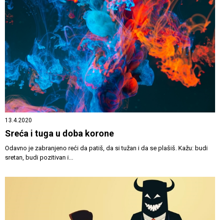
13.4.2020
Sreća i tuga u doba korone
Odavno je zabranjeno reći da patiš, da si tužan i da se plašiš. Kažu: budi
sretan, budi pozitivan i...