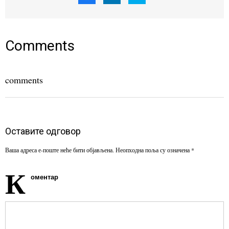
share
share
share
on
on
on
Facebook
LinkedIn
Twitter
(Opens
(Opens
(Opens
in
in
in
new
new
new
window)
window)
window)
Comments
comments
Оставите одговор
Ваша адреса е-поште неће бити објављена.
Неопходна поља су означена
*
К
оментар