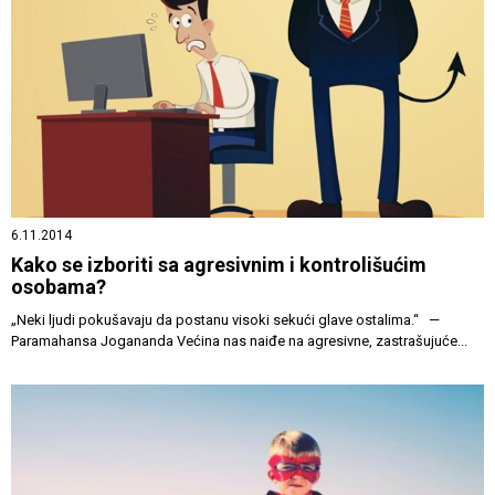
6.11.2014
Kako se izboriti sa agresivnim i kontrolišućim
osobama?
„Neki ljudi pokušavaju da postanu visoki sekući glave ostalima.“ —
Paramahansa Jogananda Većina nas naiđe na agresivne, zastrašujuće...