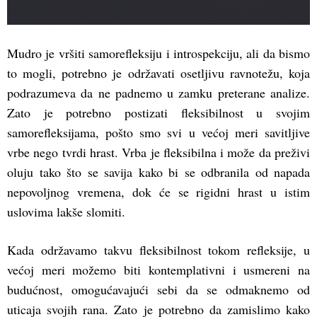
Mudro je vršiti samorefleksiju i introspekciju, ali da bismo
to mogli, potrebno je održavati osetljivu ravnotežu, koja
podrazumeva da ne padnemo u zamku preterane analize.
Zato je potrebno postizati fleksibilnost u svojim
samorefleksijama, pošto smo svi u većoj meri savitljive
vrbe nego tvrdi hrast. Vrba je fleksibilna i može da preživi
oluju tako što se savija kako bi se odbranila od napada
nepovoljnog vremena, dok će se rigidni hrast u istim
uslovima lakše slomiti.
Kada održavamo takvu fleksibilnost tokom refleksije, u
većoj meri možemo biti kontemplativni i usmereni na
budućnost, omogućavajući sebi da se odmaknemo od
uticaja svojih rana. Zato je potrebno da zamislimo kako