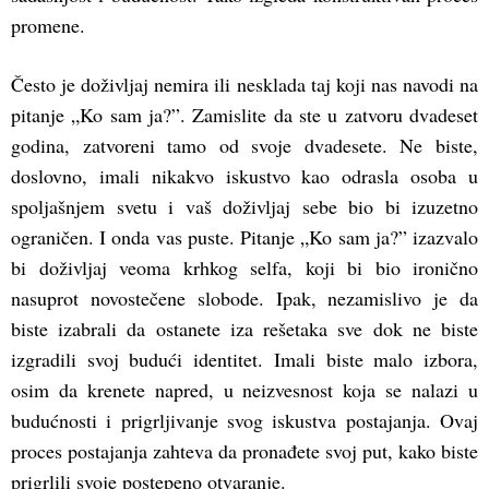
promene.
Često je doživljaj nemira ili nesklada taj koji nas navodi na
pitanje „Ko sam ja?”. Zamislite da ste u zatvoru dvadeset
godina, zatvoreni tamo od svoje dvadesete. Ne biste,
doslovno, imali nikakvo iskustvo kao odrasla osoba u
spoljašnjem svetu i vaš doživljaj sebe bio bi izuzetno
ograničen. I onda vas puste. Pitanje „Ko sam ja?” izazvalo
bi doživljaj veoma krhkog selfa, koji bi bio ironično
nasuprot novostečene slobode. Ipak, nezamislivo je da
biste izabrali da ostanete iza rešetaka sve dok ne biste
izgradili svoj budući identitet. Imali biste malo izbora,
osim da krenete napred, u neizvesnost koja se nalazi u
budućnosti i prigrljivanje svog iskustva postajanja. Ovaj
proces postajanja zahteva da pronađete svoj put, kako biste
prigrlili svoje postepeno otvaranje.