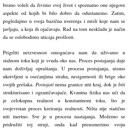
bismo voleli da živimo svoj život i spoznamo one njegove
aspekte od kojih bi bilo dobro da odustanemo. Zatim,
pogledajmo u svoja bazična uverenja i misli koje nam se
javljaju, a koja ih ojačavaju. Rad na tom neskladu je način
da se oslobodimo uticaja prošlosti.
Prigrliti neizvesnost omogućava nam da uživamo u
stalnom toku koji je svuda oko nas. Proces postajanja daje
nam doživljaj opraštanja. U procesu postajanja, nismo
ukotvljeni u osećanjima straha, nesigurnosti ili brige oko
svojih grešaka.
Postajati
nema granice niti kraj, dok je
biti
strukturisano i ograničavajuće. Kvantna fizika nas uči da
je celokupna realnost u konstantnom toku, što je
svojevrstan proces kreiranja realnosti. Ništa nije statično
niti inertno. Sve je u procesu nastajanja. Možemo se
pridružiti toj struji, onda kad preusmerimo svoju