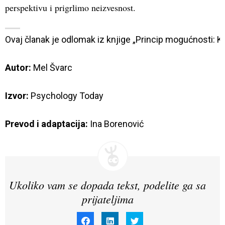
perspektivu i prigrlimo neizvesnost.
Ovaj članak je odlomak iz knjige „Princip mogućnosti: Kako
Autor:
 Mel Švarc

Izvor:
Psychology Today
Prevod i adaptacija:
 Ina Borenović
Ukoliko vam se dopada tekst, podelite ga sa
prijateljima
Click
Click
Click
to
to
to