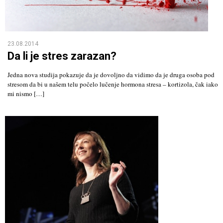
23.08.2014
Da li je stres zarazan?
Jedna nova studija pokazuje da je dovoljno da vidimo da je druga osoba pod
stresom da bi u našem telu počelo lučenje hormona stresa – kortizola, čak iako
mi nismo […]